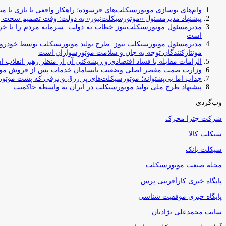
وام‌های نوسازی موتورسیکلت‌های فرسوده؛ راهکار واقعی یا بازی با منابع کشور؟ / جایگزینی کامل فرس
پیشنهاد مدیرمسئول «موتورسیکلت‌نیوز» به دولت: وقت تصمیم سخت رس
مدیرمسئول موتورسیکلت‌نیوز خطاب به دولت: سرمایه مردم را با خری
است
مدیرمسئول موتورسیکلت نیوز: طرح تولید موتورسیکلت توسط خودروسازا
مونتاژکنندگان توجه به جان و سلامت موتورسواران است
الزامات مقابله با فساد اقتصادی و ریشه‌کنی آن از منظر رهبر انقلاب 
وزارت صمت مقصر اصلی وضعیت نابسامان خدمات پس از فروش مو
جذاب اما بی‌پشتوانه؛ موتورسیکلت‌های پر زرق‌ و برقی که پشت موتور
پیشنهاد طرح ملی تولید موتورسیکلت در ایران به واسطه حاکمیت
وب‌گردی
شرکت چترا محرک
سیکلت کالا
سیکلت بانک
مجله صنعت موتورسیکلت
پایگاه خبری کارآفرینی پرس
پایگاه خبری موفقیت شناسی
سایت محمدعلی نژادیان