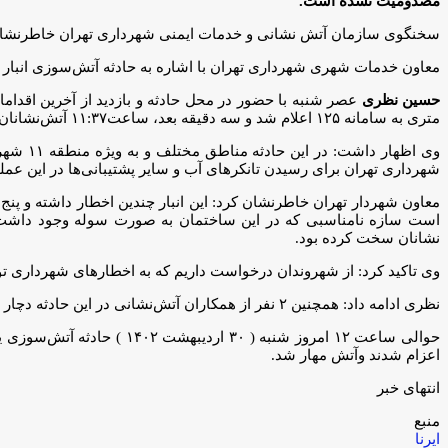
مصدومیت نشده است.
سخنگوی سازمان آتش نشانی و خدمات ایمنی شهرداری تهران خاطرنشان کر
معاون خدمات شهری شهرداری تهران با اشاره به حادثه آتش‌سوزی انبار موتورسیکلت در میدان رازی گفت: بیش از ۲۰۰ آت
حسین نظری
متری به سامانه ۱۲۵ اعلام شد و سه دقیقه بعد، ساعت۱۱:۳۷ آتش‌نشانان در محل حادثه حضور پیدا کردند و با توجه به وسعت آتش سوزی ۱۱ ایستگاه آتش‌نشانی به محل حادثه اعزام شدند.
شهرداری تهران برای رسیدن تانکرهای آب و سایر پشتیبانی‌ها در این عم
است سازه‌ نامناسبی که در این ساختمان به صورت سوله وجود داشت
نشانان سخت کرده بود.
وی تاکید کرد: از شهروندان درخواست داریم که به اخطارهای شهرداری توجه ک
نظری ادامه داد: همچنین ۲ نفر از همکاران آتش‌نشانی در این حادثه دچار مصدومیت سطحی شدند امیدوارم با همکاری و همیاری همدیگر کمتر شاهد این حوادث ناگوار باشیم.
اعزام شدند وآتش مهار شد.
انتهای خبر
منبع
ایرنا