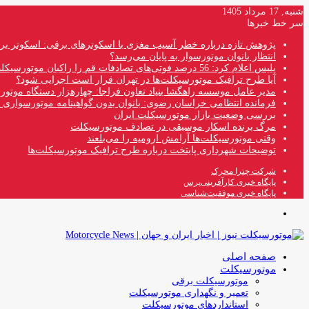
شنبه, 17 مرداد 1405
سر خط خبرها
پژوهش تازه درباره خطر آسیب مغزی با اسکوترهای برقی: اسکوتر بر
انتظار بانوان موتورسوار به پایان می‌رسد؟
پلیس اعلام کرد: 56 درصد فوتی‌های تصادفات قم را راکبان موتورسیکلت تشکیل می‌دهند
آیا طرح ترافیک موتورسیکلت‌ها در تهران قرار است اجرایی شود؟
مدیر عامل موسسه راهگشا بنیاد تعاون فراجا: چهارهزار دستگاه موتو
فرمانده انتظامی خراسان رضوی: بانوان بدون گواهینامه موتورسواری ن
بررسی وضعیت بازار موتورسیکلت ایران
مرگ برنده اسکار موسیقی در تصادف موتورسیکلت
وقتی موتورسیکلت‌ها آرامش ارومیه را می‌بلعند
توضیحات شهرداری پایتخت درباره طرح ترافیک موتورسیکلت‌ها
شرکت چترا محرک
پایگاه خبری کارآفرینی‌پرس
پایگاه خبری موفقیت‌شناسی
منو
صفحه اصلی
موتورسیکلت
موتورسیکلت برقی
تعمیر و نگهداری موتورسیکلت
استانداردهای موتورسیکلت