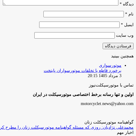
دیدگاه
*
نام
*
ایمیل
*
وب‌ سایت
همچنین ببینید
بستن
موتورسواری
برخورد قاطع با تخلفات موتورسواران پایتخت
3 مرداد 1405 20:15
تماس با موتورسیکلت‌نیوز
اولین و تنها رسانه برخط اختصاصی موتورسیکلت در ایران
motorcyclet.news@yahoo.com
گواهینامه موتورسیکلت زنان
محمدعلی نژادیان: روزی که مسئله گواهینامه موتورسیکلت زنان را مطرح کردم
اخبار مهم