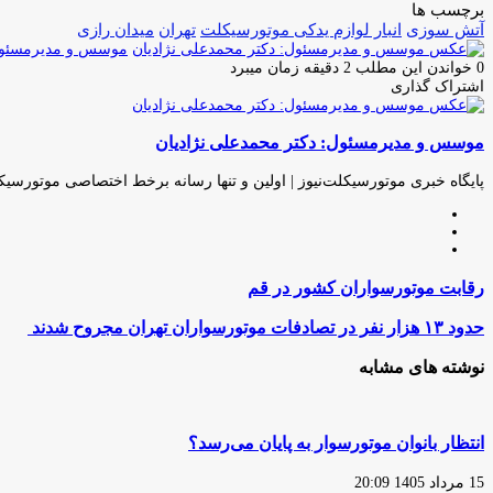
برچسب ها
آتش سوزی
انبار لوازم یدکی موتورسیکلت
تهران
میدان رازی
موسس و مدیرمسئول:
0
خواندن این مطلب 2 دقیقه زمان میبرد
اشتراک گذاری
چاپ
فیس
توئیتر
واتس
تلگرام
لینکدین
اشتراک
(X)
آپ
بوک
گذاری
موسس و مدیرمسئول: دکتر محمدعلی نژادیان
از
طریق
ایمیل
پایگاه خبری موتورسیکلت‌نیوز | اولین و تنها رسانه برخط اختصاصی موتورسیک
وبسایت
لینکدین
اینستاگرام
رقابت
رقابت موتورسواران کشور در قم
موتورسواران
کشور
حدود
حدود ۱۳ هزار نفر در تصادفات موتورسواران تهران مجروح شدند
در
۱۳
قم
هزار
نوشته های مشابه
نفر
در
تصادفات
موتورسواران
انتظار بانوان موتورسوار به پایان می‌رسد؟
تهران
مجروح
15 مرداد 1405 20:09