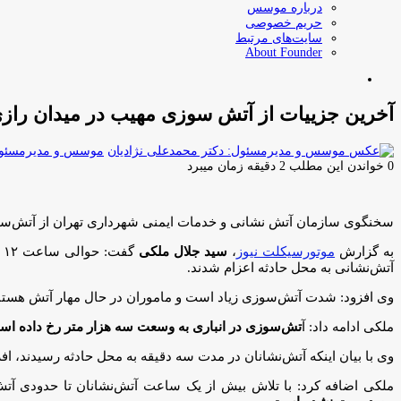
درباره موسس
حریم خصوصی
سایت‌های مرتبط
About Founder
جستجو
برای
آخرین جزییات از آتش سوزی مهیب در میدان رازی
موسس و مدیرمسئول:
0
خواندن این مطلب 2 دقیقه زمان میبرد
سخنگوی سازمان آتش نشانی و خدمات ایمنی شهرداری تهران از آتش‌سوزی
به گزارش
موتورسیکلت نیوز
،
سید جلال ملکی
آتش‌نشانی به محل حادثه اعزام شدند.
وی افزود: شدت آتش‌سوزی زیاد است و ماموران در حال مهار آتش هستن
ملکی ادامه داد: آ
تش‌سوزی در انباری به وسعت سه هزار متر رخ داده ا
وی با بیان اینکه آتش‌نشانان در مدت سه دقیقه به محل حادثه رسیدند، اف
ملکی اضافه کرد: با تلاش بیش از یک ساعت آتش‌نشانان تا حدودی آتش