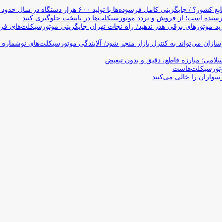
وده‌ها با تولید ۶۰۰ هزار دستگاه در سال حدود ۱۹ سال طول می‌کشد
یده است؛ از فروش و تردد موتورسیکلت‌ها در پایتخت جلوگیری کنید
د موتورهای برقی هدر ندهید/ راه نجات تهران جایگزینی موتورسیکلت‌های ف
ن می‌تواند به کنترل بازار منجر شود/ آلایندگی موتورسیکلت‌های نوشماره 
اسلامی؛ مبارزه قاطع، دقیق و بدون تبعیض
تورسیکلت‌هاست
سواران را خالی می‌کنند