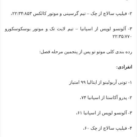
۲- فیلیپ سالاچ از چک – تیم گرسینی و موتور کالکس ۲۲:۳۴:۸۵۳،
۳- آلونسو لوپس از اسپانیا – تیم لایت تک و موتور بوسکوسکورو
۲۲:۳۵:۷۷۰
رده بندی کلی موتو تو پس از پنجمین مرحله فصل:
انفرادی:
۱- تونی آربولینو از ایتالیا ۹۹ امتیاز
۲- پدرو آکاستا از اسپانیا ۷۴،
۳- آلونسو لوپس از اسپانیا ۶۱،
۴- فیلیپ سالاچ از چک ۶۰،