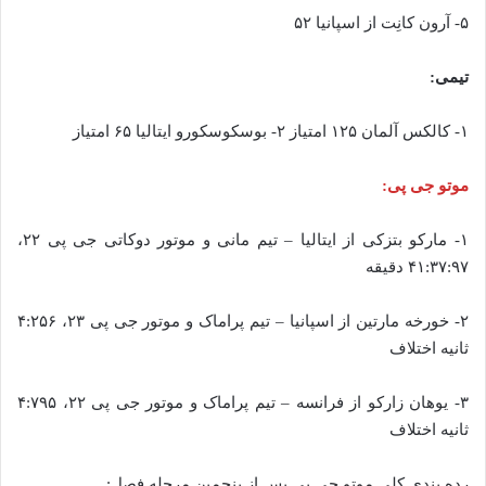
۵- آرون کانِت از اسپانیا ۵۲
تیمی:
۱- کالکس آلمان ۱۲۵ امتیاز ۲- بوسکوسکورو ایتالیا ۶۵ امتیاز
موتو جی پی:
۱- مارکو بتزکی از ایتالیا – تیم مانی و موتور دوکاتی جی پی ۲۲،
۴۱:۳۷:۹۷ دقیقه
۲- خورخه مارتین از اسپانیا – تیم پراماک و موتور جی پی ۲۳، ۴:۲۵۶
ثانیه اختلاف
۳- یوهان زارکو از فرانسه – تیم پراماک و موتور جی پی ۲۲، ۴:۷۹۵
ثانیه اختلاف
رده بندی کلی موتو جی پی پس از پنجمین مرحله فصل: