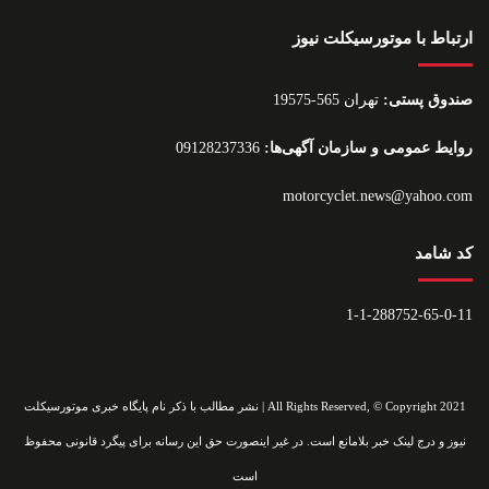
ارتباط با موتورسیکلت نیوز
صندوق پستی:
تهران 565-19575
روایط عمومی و سازمان آگهی‌ها:
09128237336
motorcyclet.news@yahoo.com
کد شامد
1-1-288752-65-0-11
All Rights Reserved, © Copyright 2021 | نشر مطالب با ذکر نام پایگاه خبری موتورسیکلت
نیوز و درج لینک خبر بلامانع است. در غیر اینصورت حق این رسانه برای پیگرد قانونی محفوظ
است