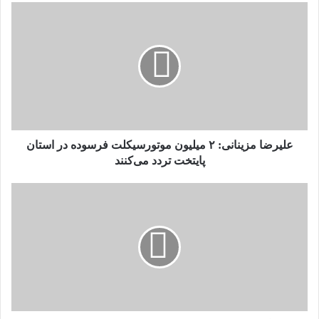
علیرضا
مزینانی:
۲
میلیون
موتورسیکلت
فرسوده
در
استان
پایتخت
تردد
علیرضا مزینانی: ۲ میلیون موتورسیکلت فرسوده در استان
می‌کنند
پایتخت تردد می‌کنند
سرهنگ
جاور
صفاری:
موتورسواران
بدون
کلاه
ایمنی
اعمال
قانون