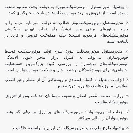
پیشنهاد مدیرمسئول «موتورسیکلت‌نیوز» به دولت: وقت تصمیم سخت
رسیده است؛ از فروش و تردد موتورسیکلت‌ها در پایتخت جلوگیری کنید
مدیرمسئول موتورسیکلت‌نیوز خطاب به دولت: سرمایه مردم را با
خرید موتورهای برقی هدر ندهید/ راه نجات تهران جایگزینی
موتورسیکلت‌های فرسوده نیست؛ بلکه ممنوعیت فروش و تردد در
پایتخت است
مدیرمسئول موتورسیکلت نیوز: طرح تولید موتورسیکلت توسط
خودروسازان می‌تواند به کنترل بازار منجر شود/ آلایندگی
موتورسیکلت‌های نوشماره را بررسی کنید/ بزرگ‌ترین «مسئولیت
اجتماعی» برای مونتاژکنندگان توجه به جان و سلامت موتورسواران است
الزامات مقابله با فساد اقتصادی و ریشه‌کنی آن از منظر رهبر انقلاب
اسلامی؛ مبارزه قاطع، دقیق و بدون تبعیض
وزارت صمت مقصر اصلی وضعیت نابسامان خدمات پس از فروش
موتورسیکلت‌هاست
جذاب اما بی‌پشتوانه؛ موتورسیکلت‌های پر زرق‌ و برقی که پشت
موتورسواران را خالی می‌کنند
پیشنهاد طرح ملی تولید موتورسیکلت در ایران به واسطه حاکمیت