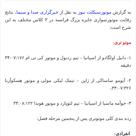
به گزارش
موتورسیکلت نیوز
به نقل از
خبرگزاری صدا و سیما
، نتایج
رقابت موتورسواری جایزه بزرگ فرانسه در ۳ کلاس مختلف به این
شرح است:
موتو تری:
۱- دانیل اولگادو از اسپانیا – تیم ردبول و موتور کی تی ام ۳۴:۰۷:۱۷۶
دقیقه
۲- آیومو ساساکی از ژاپن – تیمک لیکی مولی و موتور هسکوآرنا
۳۴:۰۷:۳۲۶،
۳- خوآمه ماسیا از اسپانیا – تیم لئوپارد و موتور هوندا ۳۴:۰۸:۱۲۲
رده بندی کلی موتوتری پس از پنجمین مرحله فصل:
انفرادی: