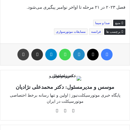
فصل ۲۰۲۳ در ۲۱ مرحله تا اواخر نوامبر پیگیری می‌شود.
منبع
صدا و سیما
برچسب ها
فرانسه
مسابقات موتورسواری
فیس بوک
توئیتر (X)
لینکدین
واتس آپ
تلگرام
اشتراک گذاری از طریق ایمیل
چاپ
موسس و مدیرمسئول: دکتر محمدعلی نژادیان
پایگاه خبری موتورسیکلت‌نیوز | اولین و تنها رسانه برخط اختصاصی
موتورسیکلت در ایران
وبسایت
لینکدین
اینستاگرام