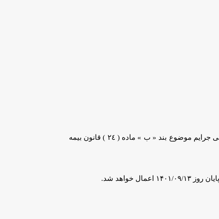
با پیشنهاد صندوق تامین خسارت‌های بدنی و بیمه مرکزی درباره اعمال بخشودگی جرایم موضوع بند « ب » ماده ( ٢٤ ) قانون بیمه