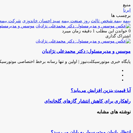
منبع
ایرنا
برچسب ها
بیمه
بیمه شخص ثالث
روز صنعت بیمه
سید احسان خاندوزی
شرکت بیمه 
موسس و مدیرمسئول:
0
خواندن این مطلب 1 دقیقه زمان میبرد
اشتراک گذاری
چاپ
فیس
توئیتر
واتس
تلگرام
لینکدین
اشتراک
(X)
آپ
بوک
گذاری
موسس و مدیرمسئول: دکتر محمدعلی نژادیان
از
طریق
ایمیل
پایگاه خبری موتورسیکلت‌نیوز | اولین و تنها رسانه برخط اختصاصی موتورسیک
وبسایت
لینکدین
اینستاگرام
آیا
آیا قیمت بنزین افزایش می‌یابد؟
قیمت
بنزین
راهکاری
راهکاری برای کاهش انتشار گازهای گلخانه‌ای
افزایش
برای
می‌یابد؟
کاهش
نوشته های مشابه
انتشار
گازهای
گلخانه‌ای
انتظار بانوان موتورسوار به پایان می‌رسد؟