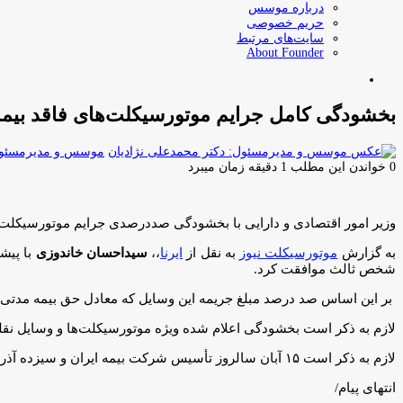
درباره موسس
حریم خصوصی
سایت‌های مرتبط
About Founder
جستجو
برای
بخشودگی کامل جرایم موتورسیکلت‌های فاقد بی
موسس و مدیرمسئول:
0
خواندن این مطلب 1 دقیقه زمان میبرد
وزیر امور اقتصادی و دارایی با بخشودگی صددرصدی جرایم موتورسیکلت‌
به گزارش
موتورسیکلت نیوز
به نقل از
ایرنا
،،
سیداحسان خاندوزی
شخص ثالث موافقت کرد.
بر این اساس صد درصد مبلغ جریمه این وسایل که معادل حق بیمه مدتی اس
لازم به ذکر است بخشودگی اعلام شده ویژه موتورسیکلت‌ها و وسایل نقلیه کشاورزی فاقد بیمه نامه به مدت ۲۹ روز – از تار
لازم به ذکر است ۱۵ آبان سالروز تأسیس شرکت بیمه ایران و سیزده آذر روز صنعت بیمه است.
انتهای پیام/