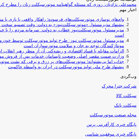
محمدعلی نژادیان: روزی که مسئله گواهینامه موتورسیکلت زنان را مطرح کردم
اخبار مهم
وام‌های نوسازی موتورسیکلت‌های فرسوده؛ راهکار واقعی یا بازی با منابع کشور؟ / جایگزینی کامل فرس
پیشنهاد مدیرمسئول «موتورسیکلت‌نیوز» به دولت: وقت تصمیم سخت رس
مدیرمسئول موتورسیکلت‌نیوز خطاب به دولت: سرمایه مردم را با خری
است
مدیرمسئول موتورسیکلت نیوز: طرح تولید موتورسیکلت توسط خودروسازا
مونتاژکنندگان توجه به جان و سلامت موتورسواران است
الزامات مقابله با فساد اقتصادی و ریشه‌کنی آن از منظر رهبر انقلاب 
وزارت صمت مقصر اصلی وضعیت نابسامان خدمات پس از فروش مو
جذاب اما بی‌پشتوانه؛ موتورسیکلت‌های پر زرق‌ و برقی که پشت موتور
پیشنهاد طرح ملی تولید موتورسیکلت در ایران به واسطه حاکمیت
وب‌گردی
شرکت چترا محرک
سیکلت کالا
سیکلت بانک
مجله صنعت موتورسیکلت
پایگاه خبری کارآفرینی پرس
پایگاه خبری موفقیت شناسی