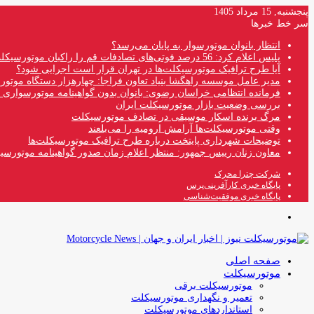
پنجشنبه, 15 مرداد 1405
سر خط خبرها
انتظار بانوان موتورسوار به پایان می‌رسد؟
پلیس اعلام کرد: 56 درصد فوتی‌های تصادفات قم را راکبان موتورسیکلت تشکیل می‌دهند
آیا طرح ترافیک موتورسیکلت‌ها در تهران قرار است اجرایی شود؟
مدیر عامل موسسه راهگشا بنیاد تعاون فراجا: چهارهزار دستگاه موتو
فرمانده انتظامی خراسان رضوی: بانوان بدون گواهینامه موتورسواری ن
بررسی وضعیت بازار موتورسیکلت ایران
مرگ برنده اسکار موسیقی در تصادف موتورسیکلت
وقتی موتورسیکلت‌ها آرامش ارومیه را می‌بلعند
توضیحات شهرداری پایتخت درباره طرح ترافیک موتورسیکلت‌ها
معاون زنان رییس جمهور: منتظر اعلام زمان صدور گواهینامه موتورسی
شرکت چترا محرک
پایگاه خبری کارآفرینی‌پرس
پایگاه خبری موفقیت‌شناسی
منو
صفحه اصلی
موتورسیکلت
موتورسیکلت برقی
تعمیر و نگهداری موتورسیکلت
استانداردهای موتورسیکلت