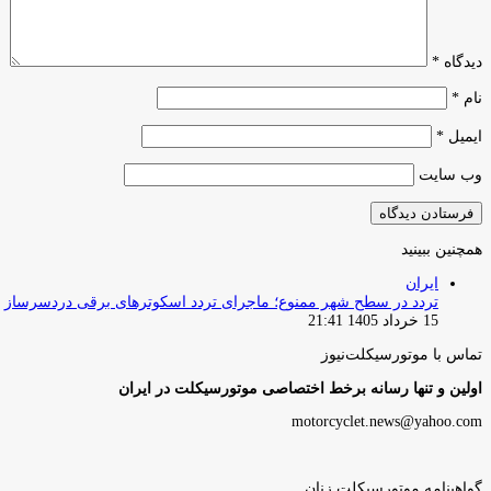
دیدگاه
*
نام
*
ایمیل
*
وب‌ سایت
همچنین ببینید
بستن
ایران
تردد در سطح شهر ممنوع؛ ماجرای تردد اسکوترهای برقی دردسرساز
15 خرداد 1405 21:41
تماس با موتورسیکلت‌نیوز
اولین و تنها رسانه برخط اختصاصی موتورسیکلت در ایران
motorcyclet.news@yahoo.com
گواهینامه موتورسیکلت زنان