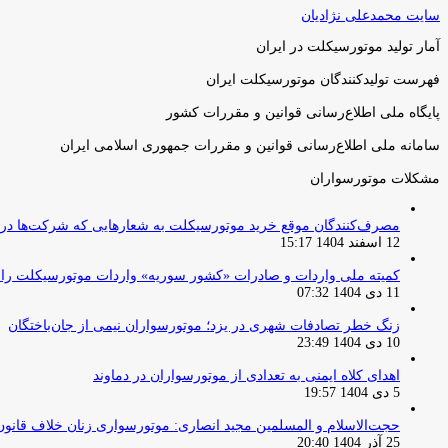
سایت محمدعلی نژادیان
آمار تولید موتورسیکلت در ایران
فهرست تولیدکنندگان موتورسیکلت ایران
پایگاه ملی اطلاع‌رسانی قوانین و مقررات کشور
سامانه ملی اطلاع‌رسانی قوانین و مقررات جمهوری اسلامی ایران
مشکلات موتورسواران
مصرف‌کنندگان موقع خرید موتورسیکلت به شعارهایی که شرکت‌ها دربا
12 اسفند 1404 15:17
کمیته ملی واردات و صادرات «کشور سوریه» واردات موتورسیکلت را از ۱ آوریل ۲۰۲۶ ممنوع 
11 دی 1404 07:32
زنگ خطر تصادفات شهری در یزد؛ موتورسواران نیمی از جان‌باختگان
10 دی 1404 23:49
اهدای کلاه ایمنی به تعدادی از موتورسواران در دماوند
5 دی 1404 19:57
حجت‌الاسلام و المسلمین مجید انصاری: موتورسواری زنان خلاف قانو
25 آذر 1404 20:40