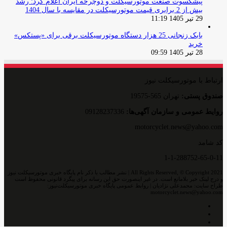
پیشکسوت صنعت موتورسیکلت و دوچرخه ایران اعلام کرد: رشد
بیش از 2 برابری قیمت موتورسیکلت در مقایسه با سال 1404
29 تیر 1405 11:19
بابک زنجانی 25 هزار دستگاه موتورسیکلت برقی برای «پستکس»
خرید
28 تیر 1405 09:59
ارتباط با موتورسیکلت نیوز
صندوق پستی:
تهران 565-19575
روایط عمومی و سازمان آگهی‌ها:
09128237336
motorcyclet.news@yahoo.com
کد شامد
1-1-288752-65-0-11
All Rights Reserved, © Copyright 2021 | نشر مطالب با ذکر نام پایگاه خبری موتورسیکلت نیوز
و درج لینک خبر بلامانع است. در غیر اینصورت حق این رسانه برای پیگرد قانونی محفوظ است
طراح سایت: محمدعلی نژادیان | روابط عمومی پایگاه خبری موتورسیکلت‌نیوز:
motorcyclet.news@yahoo.com
اینستاگرام
تلگرام
خوراک