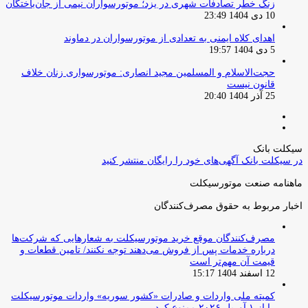
زنگ خطر تصادفات شهری در یزد؛ موتورسواران نیمی از جان‌باختگان
10 دی 1404 23:49
اهدای کلاه ایمنی به تعدادی از موتورسواران در دماوند
5 دی 1404 19:57
حجت‌الاسلام و المسلمین مجید انصاری: موتورسواری زنان خلاف
قانون نیست
25 آذر 1404 20:40
صفحه
صفحه
قبلی
بعدی
سیکلت بانک
در سیکلت بانک آگهی‌های خود را رایگان منتشر کنید
ماهنامه صنعت موتورسیکلت
اخبار مربوط به حقوق مصرف‌کنندگان
مصرف‌کنندگان موقع خرید موتورسیکلت به شعارهایی که شرکت‌ها
درباره خدمات پس از فروش می‌دهند توجه نکنند/ تامین قطعات و
قیمت آن مهم‌تر است
12 اسفند 1404 15:17
کمیته ملی واردات و صادرات «کشور سوریه» واردات موتورسیکلت
را از ۱ آوریل ۲۰۲۶ ممنوع کرد