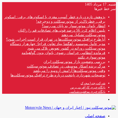
شنبه, 17 مرداد 1405
سر خط خبرها
پژوهش تازه درباره خطر آسیب مغزی با اسکوترهای برقی: اسکوتر
برقی، خطرناک‌تر از موتورسیکلت و دوچرخه!
انتظار بانوان موتورسوار به پایان می‌رسد؟
پلیس اعلام کرد: 56 درصد فوتی‌های تصادفات قم را راکبان
موتورسیکلت تشکیل می‌دهند
آیا طرح ترافیک موتورسیکلت‌ها در تهران قرار است اجرایی شود؟
مدیر عامل موسسه راهگشا بنیاد تعاون فراجا: چهارهزار دستگاه
موتورسیکلت روزانه در کشور تعویض پلاک می شود
فرمانده انتظامی خراسان رضوی: بانوان بدون گواهینامه
موتورسواری نکنند
بررسی وضعیت بازار موتورسیکلت ایران
مرگ برنده اسکار موسیقی در تصادف موتورسیکلت
وقتی موتورسیکلت‌ها آرامش ارومیه را می‌بلعند
توضیحات شهرداری پایتخت درباره طرح ترافیک موتورسیکلت‌ها
شرکت چترا محرک
پایگاه خبری کارآفرینی‌پرس
پایگاه خبری موفقیت‌شناسی
منو
صفحه اصلی