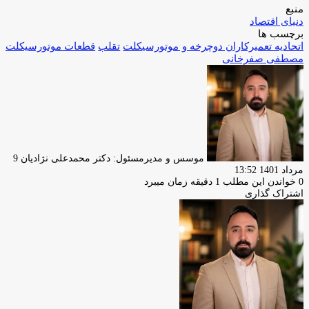
منبع
دنیای اقتصاد
برچسب ها
اتحادیه تعمیرکاران دوچرخه و موتورسیکلت
تقلب
قطعات موتورسیکلت
مصطفی صفرخانی
ارسا
ایمیل
موسس و مدیرمسئول: دکتر محمدعلی نژادیان
9
مرداد 1401 13:52
0
خواندن این مطلب 1 دقیقه زمان میبرد
اشتراک گذاری
چاپ
فیس
توئیتر
واتس
تلگرام
لینکدین
اشتراک
(X)
آپ
بوک
گذاری
از
طریق
ایمیل