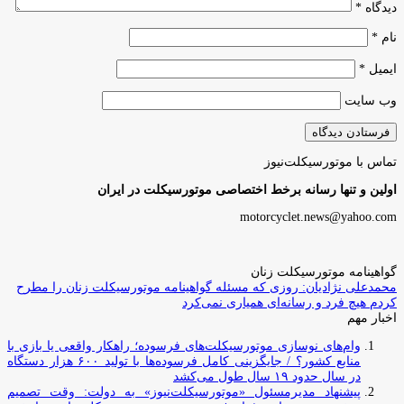
دیدگاه
*
نام
*
ایمیل
*
وب‌ سایت
تماس با موتورسیکلت‌نیوز
اولین و تنها رسانه برخط اختصاصی موتورسیکلت در ایران
motorcyclet.news@yahoo.com
گواهینامه موتورسیکلت زنان
محمدعلی نژادیان: روزی که مسئله گواهینامه موتورسیکلت زنان را مطرح
کردم هیچ فرد و رسانه‌ای همیاری نمی‌کرد
اخبار مهم
وام‌های نوسازی موتورسیکلت‌های فرسوده؛ راهکار واقعی یا بازی با
منابع کشور؟ / جایگزینی کامل فرسوده‌ها با تولید ۶۰۰ هزار دستگاه
در سال حدود ۱۹ سال طول می‌کشد
پیشنهاد مدیرمسئول «موتورسیکلت‌نیوز» به دولت: وقت تصمیم