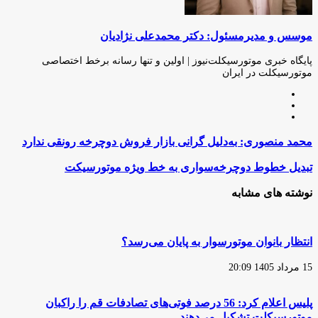
موسس و مدیرمسئول: دکتر محمدعلی نژادیان
پایگاه خبری موتورسیکلت‌نیوز | اولین و تنها رسانه برخط اختصاصی
موتورسیکلت در ایران
وبسایت
لینکدین
اینستاگرام
محمد
محمد منصوری: به‌دلیل گرانی بازار فروش دوچرخه رونقی ندارد
منصوری:
به‌دلیل
تبدیل
تبدیل خطوط دوچرخه‌سواری به خط وی‍ژه موتورسیکت
گرانی
خطوط
بازار
دوچرخه‌سواری
نوشته های مشابه
فروش
به
دوچرخه
خط
رونقی
وی‍ژه
ندارد
موتورسیکت
انتظار بانوان موتورسوار به پایان می‌رسد؟
15 مرداد 1405 20:09
پلیس اعلام کرد: 56 درصد فوتی‌های تصادفات قم را راکبان
موتورسیکلت تشکیل می‌دهند