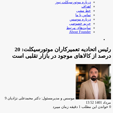
درباره موتورسیکلت نیوز
اهداف
خط مشی
تماس با ما
درباره موسس
حریم خصوصی
سایت‌های مرتبط
About Founder
جستجو
برای
درصد از کالاهای موجود در بازار تقلبی است
ارسا
ایمیل
موسس و مدیرمسئول: دکتر محمدعلی نژادیان
9
مرداد 1401 13:52
0
خواندن این مطلب 1 دقیقه زمان میبرد