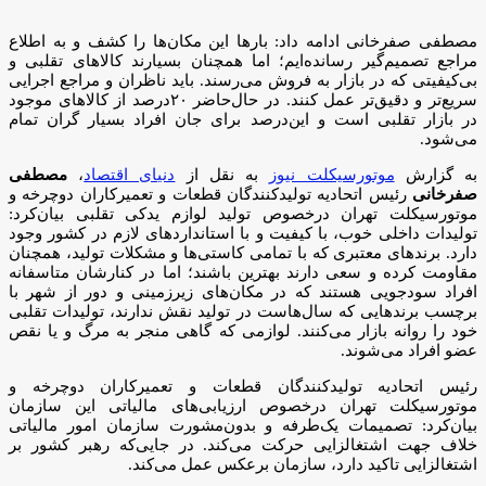
مصطفی صفرخانی ادامه داد: بارها این مکان‌ها را کشف و به اطلاع
مراجع تصمیم‌گیر رسانده‌ایم؛ اما همچنان بسیارند کالاهای تقلبی و
بی‌کیفیتی که در بازار به فروش می‌رسند. باید ناظران و مراجع اجرایی
سریع‌تر و دقیق‌تر عمل کنند. در حال‌حاضر ۲۰‌درصد از کالاهای موجود
در بازار تقلبی است و این‌درصد برای جان افراد بسیار گران تمام
می‌شود.
به گزارش
موتورسیکلت نیوز
به نقل از
دنیای اقتصاد
،
مصطفی
صفرخانی
رئیس اتحادیه تولیدکنندگان قطعات و تعمیرکاران دوچرخه و
موتورسیکلت تهران درخصوص تولید لوازم یدکی تقلبی بیان‌کرد:
تولیدات داخلی خوب، با کیفیت و با استانداردهای لازم در کشور وجود
دارد. برندهای معتبری که با تمامی کاستی‌ها و مشکلات تولید، همچنان
مقاومت کرده و سعی دارند بهترین باشند؛ اما در کنارشان متاسفانه
افراد سودجویی هستند که در مکان‌های زیر‌زمینی و دور از شهر با
برچسب برندهایی که سال‌هاست در تولید نقش ندارند، تولیدات تقلبی
خود را روانه بازار می‌کنند. لوازمی که گاهی منجر به مرگ و یا نقص
عضو افراد می‌شوند.
رئیس اتحادیه تولیدکنندگان قطعات و تعمیرکاران دوچرخه و
موتورسیکلت تهران درخصوص ارزیابی‌های مالیاتی این سازمان
بیان‌کرد: تصمیمات یک‌طرفه و بدون‌مشورت سازمان امور مالیاتی
خلاف جهت اشتغال‎زایی حرکت می‌کند. در جایی‌که رهبر کشور بر
اشتغالزایی تاکید دارد، سازمان برعکس عمل می‌کند.