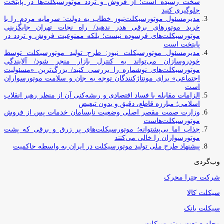
سخت رسیده است؛ از فروش و تردد موتورسیکلت‌ها در پایتخت
جلوگیری کنید
مدیرمسئول موتورسیکلت‌نیوز خطاب به دولت: سرمایه مردم را با
خرید موتورهای برقی هدر ندهید/ راه نجات تهران جایگزینی
موتورسیکلت‌های فرسوده نیست؛ بلکه ممنوعیت فروش و تردد در
پایتخت است
مدیرمسئول موتورسیکلت نیوز: طرح تولید موتورسیکلت توسط
خودروسازان می‌تواند به کنترل بازار منجر شود/ آلایندگی
موتورسیکلت‌های نوشماره را بررسی کنید/ بزرگ‌ترین «مسئولیت
اجتماعی» برای مونتاژکنندگان توجه به جان و سلامت موتورسواران
است
الزامات مقابله با فساد اقتصادی و ریشه‌کنی آن از منظر رهبر انقلاب
اسلامی؛ مبارزه قاطع، دقیق و بدون تبعیض
وزارت صمت مقصر اصلی وضعیت نابسامان خدمات پس از فروش
موتورسیکلت‌هاست
جذاب اما بی‌پشتوانه؛ موتورسیکلت‌های پر زرق‌ و برقی که پشت
موتورسواران را خالی می‌کنند
پیشنهاد طرح ملی تولید موتورسیکلت در ایران به واسطه حاکمیت
وب‌گردی
شرکت چترا محرک
سیکلت کالا
سیکلت بانک
مجله صنعت موتورسیکلت