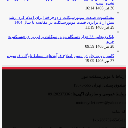
نشده است
30 تیر 1405 16:14
پیشکسوت صنعت موتورسیکلت و دوچرخه ایران اعلام کرد: رشد
بیش از 2 برابری قیمت موتورسیکلت در مقایسه با سال 1404
29 تیر 1405 11:19
بابک زنجانی 25 هزار دستگاه موتورسیکلت برقی برای «پستکس»
خرید
28 تیر 1405 09:59
گامی رو به جلو در مسیر اصلاح فرآیندهای اسقاط ناوگان فرسوده
27 تیر 1405 19:09
ارتباط با موتورسیکلت نیوز
صندوق پستی:
تهران 565-19575
روایط عمومی و سازمان آگهی‌ها:
09128237336
motorcyclet.news@yahoo.com
کد شامد
1-1-288752-65-0-11