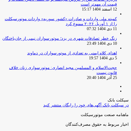
قیمت آن مهم‌تر است
12 اسفند 1404 15:17
کمیته ملی واردات و صادرات «کشور سوریه» واردات موتورسیکلت
را از ۱ آوریل ۲۰۲۶ ممنوع کرد
11 دی 1404 07:32
زنگ خطر تصادفات شهری در یزد؛ موتورسواران نیمی از جان‌باختگان
10 دی 1404 23:49
اهدای کلاه ایمنی به تعدادی از موتورسواران در دماوند
5 دی 1404 19:57
حجت‌الاسلام و المسلمین مجید انصاری: موتورسواری زنان خلاف
قانون نیست
25 آذر 1404 20:40
صفحه
صفحه
قبلی
بعدی
سیکلت بانک
در سیکلت بانک آگهی‌های خود را رایگان منتشر کنید
ماهنامه صنعت موتورسیکلت
اخبار مربوط به حقوق مصرف‌کنندگان