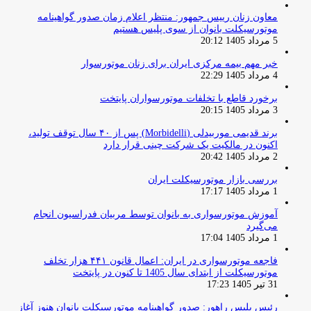
معاون زنان رییس جمهور: منتظر اعلام زمان صدور گواهینامه
موتورسیکلت بانوان از سوی پلیس هستیم
5 مرداد 1405 20:12
خبر مهم بیمه مرکزی ایران برای زنان موتورسوار
4 مرداد 1405 22:29
برخورد قاطع با تخلفات موتورسواران پایتخت
3 مرداد 1405 20:15
برند قدیمی موربیدلی (Morbidelli) پس از ۴۰ سال توقف تولید،
اکنون در مالکیت یک شرکت چینی قرار دارد
2 مرداد 1405 20:42
بررسی بازار موتورسیکلت ایران
1 مرداد 1405 17:17
آموزش موتورسواری به بانوان توسط مربیان فدراسیون انجام
می‌گیرد
1 مرداد 1405 17:04
فاجعه موتورسواری در ایران: اعمال قانون ۴۴۱ هزار تخلف
موتورسیکلت از ابتدای سال 1405 تا کنون در پایتخت
31 تیر 1405 17:23
رئیس پلیس راهور: صدور گواهینامه موتورسیکلت بانوان هنوز آغاز