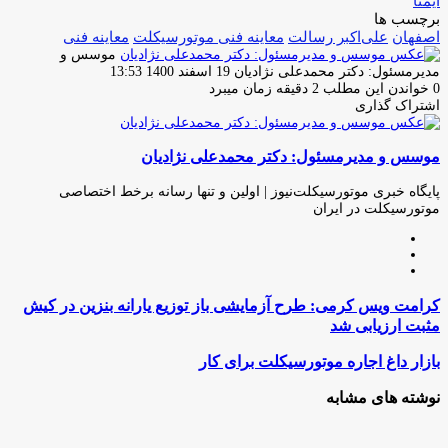
ایمنا
برچسب ها
اصفهان
علی‌اکبر رسالت
معاینه فنى موتورسیکلت
معاینه فنی
موسس و
ارسال
مدیرمسئول: دکتر محمدعلی نژادیان
19 اسفند 1400 13:53
ایمیل
0
خواندن این مطلب 2 دقیقه زمان میبرد
اشتراک گذاری
چاپ
فیس
توئیتر
واتس
تلگرام
لینکدین
اشتراک
(X)
آپ
بوک
گذاری
موسس و مدیرمسئول: دکتر محمدعلی نژادیان
از
طریق
ایمیل
پایگاه خبری موتورسیکلت‌نیوز | اولین و تنها رسانه برخط اختصاصی
موتورسیکلت در ایران
وبسایت
لینکدین
اینستاگرام
کرامت
کرامت ویس کرمی: طرح آزمایشی باز توزیع یارانه بنزین در کیش
ویس
مثبت ارزیابی شد
کرمی:
طرح
بازار
بازار داغ اجاره موتورسیکلت برای کار
آزمایشی
داغ
باز
اجاره
نوشته های مشابه
توزیع
موتورسیکلت
یارانه
برای
بنزین
کار