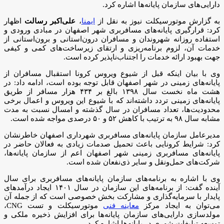
دارایی‌های سازمان پایانه‌ها اشاره کرد.
به گزارش موتورسیکلت نیوز به نقل از
ایمنا
،
علی‌اکبر رسالت
اظهار
کرد: قرارگیری پایانه‌های مسافربری شهر اصفهان در مبادی ورودی و
استفاده روزانه شهروندان و مسافران درون‌استانی و برون‌استانی از
خدمات آن، لزوم برنامه‌ریزی و ارتقای زیرساخت‌های کمی و کیفی
جهت بهبود ارائه خدمات را اجتناب‌ناپذیر کرده است.
وی با بیان اینکه قبل از شیوع ویروس کرونا استقبال مسافران از
پایانه‌های زمینی در شهر اصفهان قابل توجه بوده است، ادامه داد: در
هشت ماه نخست سال ۱۳۹۸ بالغ بر ۴۳۴ هزار مسافر از طریق
پایانه‌های زمینی تردد داشته‌اند که با شیوع این ویروس و اعمال برخی
محدودیت‌ها، تعداد مسافران در سال گذشته و امسال نسبت به مدت
مشابه سال ۹۸ به ترتیب با کاهش ۵۲ و ۵۰ درصدی مواجه شده است.
مدیرعامل سازمان پایانه‌های مسافربری شهرداری اصفهان خاطرنشان
کرد: شرایط کرونایی باعث تحمیل صدمات زیادی به فعالان حاضر در
پایانه‌های مسافربری زمینی شهر اصفهان اعم از سازمان پایانه‌ها،
شرکت‌های حمل‌ونقل و سایر ذی‌نفعان شده است.
وی با اشاره به برنامه‌های سازمان پایانه‌های مسافربری برای سال
آینده گفت: از برنامه‌های این سازمان در سال ۱۴۰۱ ایجاد درآمدهای
پایدار با سرمایه‌گذاری و مشارکت بخش خصوصی است که از جمله آن
می‌توان به ایجاد مرکز
معاینه فنی
موتورسیکلت و تست CNG،
مولدسازی دارایی‌های سازمان پایانه‌ها برای افزایش ذخیره ملکی و
توسعه تبلیغات شهری در پایانه‌ها اشاره کرد.