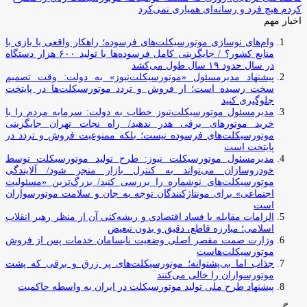
کردم هیچ فرد و رسانه‌ای همیاری نمی‌کرد
اخبار مهم
وام‌های نوسازی موتورسیکلت‌های فرسوده؛ راهکار واقعی یا بازی با
منابع کشور؟ / جایگزینی کامل فرسوده‌ها با تولید ۶۰۰ هزار دستگاه
در سال حدود ۱۹ سال طول می‌کشد
پیشنهاد مدیرمسئول «موتورسیکلت‌نیوز» به دولت: وقت تصمیم
سخت رسیده است؛ از فروش و تردد موتورسیکلت‌ها در پایتخت
جلوگیری کنید
مدیرمسئول موتورسیکلت‌نیوز خطاب به دولت: سرمایه مردم را با
خرید موتورهای برقی هدر ندهید/ راه نجات تهران جایگزینی
موتورسیکلت‌های فرسوده نیست؛ بلکه ممنوعیت فروش و تردد در
پایتخت است
مدیرمسئول موتورسیکلت نیوز: طرح تولید موتورسیکلت توسط
خودروسازان می‌تواند به کنترل بازار منجر شود/ آلایندگی
موتورسیکلت‌های نوشماره را بررسی کنید/ بزرگ‌ترین «مسئولیت
اجتماعی» برای مونتاژکنندگان توجه به جان و سلامت موتورسواران
است
الزامات مقابله با فساد اقتصادی و ریشه‌کنی آن از منظر رهبر انقلاب
اسلامی؛ مبارزه قاطع، دقیق و بدون تبعیض
وزارت صمت مقصر اصلی وضعیت نابسامان خدمات پس از فروش
موتورسیکلت‌هاست
جذاب اما بی‌پشتوانه؛ موتورسیکلت‌های پر زرق‌ و برقی که پشت
موتورسواران را خالی می‌کنند
پیشنهاد طرح ملی تولید موتورسیکلت در ایران به واسطه حاکمیت