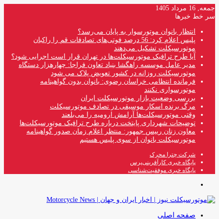
جمعه, 16 مرداد 1405
سر خط خبرها
انتظار بانوان موتورسوار به پایان می‌رسد؟
پلیس اعلام کرد: 56 درصد فوتی‌های تصادفات قم را راکبان
موتورسیکلت تشکیل می‌دهند
آیا طرح ترافیک موتورسیکلت‌ها در تهران قرار است اجرایی شود؟
مدیر عامل موسسه راهگشا بنیاد تعاون فراجا: چهارهزار دستگاه
موتورسیکلت روزانه در کشور تعویض پلاک می شود
فرمانده انتظامی خراسان رضوی: بانوان بدون گواهینامه
موتورسواری نکنند
بررسی وضعیت بازار موتورسیکلت ایران
مرگ برنده اسکار موسیقی در تصادف موتورسیکلت
وقتی موتورسیکلت‌ها آرامش ارومیه را می‌بلعند
توضیحات شهرداری پایتخت درباره طرح ترافیک موتورسیکلت‌ها
معاون زنان رییس جمهور: منتظر اعلام زمان صدور گواهینامه
موتورسیکلت بانوان از سوی پلیس هستیم
شرکت چترا محرک
پایگاه خبری کارآفرینی‌پرس
پایگاه خبری موفقیت‌شناسی
منو
صفحه اصلی