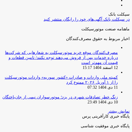
صفحه
صفحه
قبلی
بعدی
سیکلت بانک
در سیکلت بانک آگهی‌های خود را رایگان منتشر کنید
ماهنامه صنعت موتورسیکلت
اخبار مربوط به حقوق مصرف‌کنندگان
مصرف‌کنندگان موقع خرید موتورسیکلت به شعارهایی که شرکت‌ها
درباره خدمات پس از فروش می‌دهند توجه نکنند/ تامین قطعات و
قیمت آن مهم‌تر است
12 اسفند 1404 15:17
کمیته ملی واردات و صادرات «کشور سوریه» واردات موتورسیکلت
را از ۱ آوریل ۲۰۲۶ ممنوع کرد
11 دی 1404 07:32
زنگ خطر تصادفات شهری در یزد؛ موتورسواران نیمی از جان‌باختگان
10 دی 1404 23:49
نمایش بیشتر
پایگاه خبری کارآفرینی پرس
پایگاه خبری موفقیت شناسی