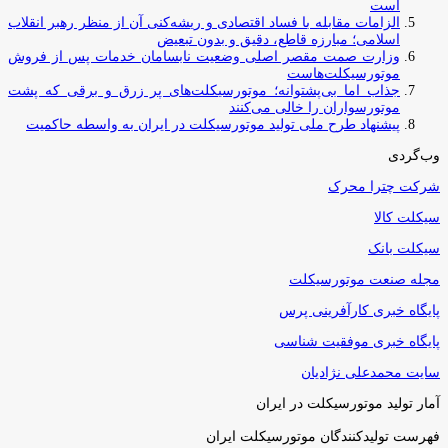
است
الزامات مقابله با فساد اقتصادی و ریشه‌کنی آن از منظر رهبر انقلاب
اسلامی؛ مبارزه قاطع، دقیق و بدون تبعیض
وزارت صمت مقصر اصلی وضعیت نابسامان خدمات پس از فروش
موتورسیکلت‌هاست
جذاب اما بی‌پشتوانه؛ موتورسیکلت‌های پر زرق‌ و برقی که پشت
موتورسواران را خالی می‌کنند
پیشنهاد طرح ملی تولید موتورسیکلت در ایران به واسطه حاکمیت
وب‌گردی
شرکت چترا محرک
سیکلت کالا
سیکلت بانک
مجله صنعت موتورسیکلت
پایگاه خبری کارآفرینی پرس
پایگاه خبری موفقیت شناسی
سایت محمدعلی نژادیان
آمار تولید موتورسیکلت در ایران
فهرست تولیدکنندگان موتورسیکلت ایران