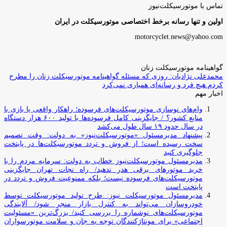
تماس با موتورسیکلت‌نیوز
اولین و تنها رسانه برخط اختصاصی موتورسیکلت در ایران
motorcyclet.news@yahoo.com
گواهینامه موتورسیکلت زنان
محمدعلی نژادیان: روزی که مسئله گواهینامه موتورسیکلت زنان را مطرح
کردم هیچ فرد و رسانه‌ای همیاری نمی‌کرد
اخبار مهم
وام‌های نوسازی موتورسیکلت‌های فرسوده؛ راهکار واقعی یا بازی با
منابع کشور؟ / جایگزینی کامل فرسوده‌ها با تولید ۶۰۰ هزار دستگاه
در سال حدود ۱۹ سال طول می‌کشد
پیشنهاد مدیرمسئول «موتورسیکلت‌نیوز» به دولت: وقت تصمیم
سخت رسیده است؛ از فروش و تردد موتورسیکلت‌ها در پایتخت
جلوگیری کنید
مدیرمسئول موتورسیکلت‌نیوز خطاب به دولت: سرمایه مردم را با
خرید موتورهای برقی هدر ندهید/ راه نجات تهران جایگزینی
موتورسیکلت‌های فرسوده نیست؛ بلکه ممنوعیت فروش و تردد در
پایتخت است
مدیرمسئول موتورسیکلت نیوز: طرح تولید موتورسیکلت توسط
خودروسازان می‌تواند به کنترل بازار منجر شود/ آلایندگی
موتورسیکلت‌های نوشماره را بررسی کنید/ بزرگ‌ترین «مسئولیت
اجتماعی» برای مونتاژکنندگان توجه به جان و سلامت موتورسواران