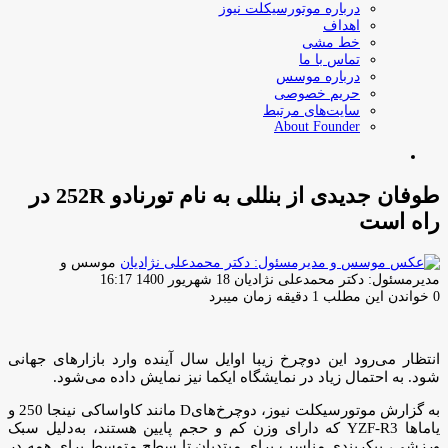
درباره موتورسیکلت نیوز
اهداف
خط مشی
تماس با ما
درباره موسس
حریم خصوصی
سایت‌های مرتبط
About Founder
جستجو
برای
طوفان جدیدی از بنللی به نام تورنادو 252R در
راه است
موسس و
ارسال
مدیرمسئول: دکتر محمدعلی نژادیان
18 شهریور 1400 16:17
ایمیل
0
خواندن این مطلب 1 دقیقه زمان میبرد
انتظار می‌رود این دوچرخ زیبا اوایل سال آینده وارد بازارهای جهانی
شود. به احتمال زیاد در نمایشگاه ایکما نیز نمایش داده می‌شود.
به گزارش موتورسیکلت نیوز، دوچرخ‌هایD مانند کاواساکی نینجا 250 و
یاماها YZF-R3 که دارای وزن کم و حجم پایین هستند، به‌دلیل سبک
ورزشی، پیکربندی مناسب برای مبتدیان تا سطح متوسط ​​برای همه در