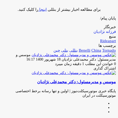
برای مطالعه اخبار بیشتر از بنللی
اینجا
را کلیک کنید.
پایان پیام/
خبرنگار
فرزانه نژادیان
منبع
Rideapart
برچسب ها
Tornado
China
Benelli
بنللی
بنلی
چین
موسس و
ارسال
مدیرمسئول: دکتر محمدعلی نژادیان
18 شهریور 1400 16:17
ایمیل
0
خواندن این مطلب 1 دقیقه زمان میبرد
اشتراک گذاری
چاپ
فیس
توئیتر
واتس
تلگرام
لینکدین
اشتراک
(X)
آپ
بوک
گذاری
موسس و مدیرمسئول: دکتر محمدعلی نژادیان
از
طریق
ایمیل
پایگاه خبری موتورسیکلت‌نیوز | اولین و تنها رسانه برخط اختصاصی
موتورسیکلت در ایران
وبسایت
لینکدین
اینستاگرام