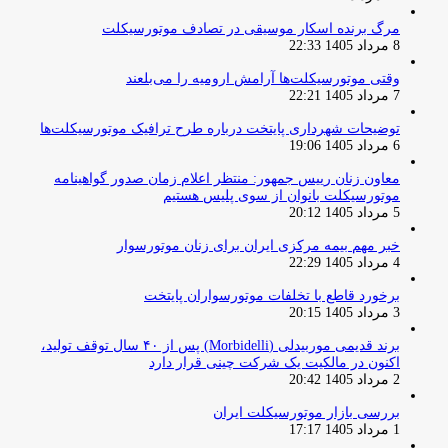
مرگ برنده اسکار موسیقی در تصادف موتورسیکلت
8 مرداد 1405 22:33
وقتی موتورسیکلت‌ها آرامش ارومیه را می‌بلعند
7 مرداد 1405 22:21
توضیحات شهرداری پایتخت درباره طرح ترافیک موتورسیکلت‌ها
6 مرداد 1405 19:06
معاون زنان رییس جمهور: منتظر اعلام زمان صدور گواهینامه
موتورسیکلت بانوان از سوی پلیس هستیم
5 مرداد 1405 20:12
خبر مهم بیمه مرکزی ایران برای زنان موتورسوار
4 مرداد 1405 22:29
برخورد قاطع با تخلفات موتورسواران پایتخت
3 مرداد 1405 20:15
برند قدیمی موربیدلی (Morbidelli) پس از ۴۰ سال توقف تولید،
اکنون در مالکیت یک شرکت چینی قرار دارد
2 مرداد 1405 20:42
بررسی بازار موتورسیکلت ایران
1 مرداد 1405 17:17