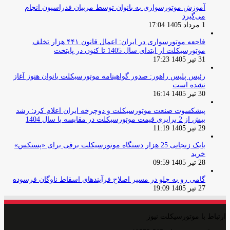
آموزش موتورسواری به بانوان توسط مربیان فدراسیون انجام
می‌گیرد
1 مرداد 1405 17:04
فاجعه موتورسواری در ایران: اعمال قانون ۴۴۱ هزار تخلف
موتورسیکلت از ابتدای سال 1405 تا کنون در پایتخت
31 تیر 1405 17:23
رئیس پلیس راهور: صدور گواهینامه موتورسیکلت بانوان هنوز آغاز
نشده است
30 تیر 1405 16:14
پیشکسوت صنعت موتورسیکلت و دوچرخه ایران اعلام کرد: رشد
بیش از 2 برابری قیمت موتورسیکلت در مقایسه با سال 1404
29 تیر 1405 11:19
بابک زنجانی 25 هزار دستگاه موتورسیکلت برقی برای «پستکس»
خرید
28 تیر 1405 09:59
گامی رو به جلو در مسیر اصلاح فرآیندهای اسقاط ناوگان فرسوده
27 تیر 1405 19:09
ارتباط با موتورسیکلت نیوز