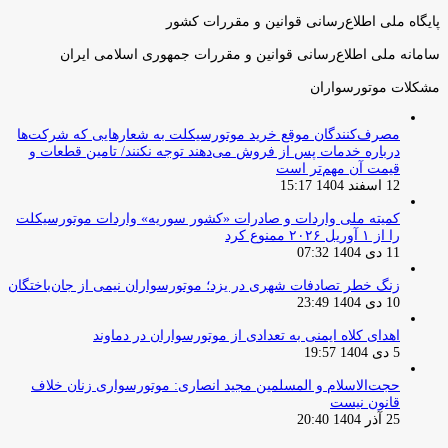
پایگاه ملی اطلاع‌رسانی قوانین و مقررات کشور
سامانه ملی اطلاع‌رسانی قوانین و مقررات جمهوری اسلامی ایران
مشکلات موتورسواران
مصرف‌کنندگان موقع خرید موتورسیکلت به شعارهایی که شرکت‌ها
درباره خدمات پس از فروش می‌دهند توجه نکنند/ تامین قطعات و
قیمت آن مهم‌تر است
12 اسفند 1404 15:17
کمیته ملی واردات و صادرات «کشور سوریه» واردات موتورسیکلت
را از ۱ آوریل ۲۰۲۶ ممنوع کرد
11 دی 1404 07:32
زنگ خطر تصادفات شهری در یزد؛ موتورسواران نیمی از جان‌باختگان
10 دی 1404 23:49
اهدای کلاه ایمنی به تعدادی از موتورسواران در دماوند
5 دی 1404 19:57
حجت‌الاسلام و المسلمین مجید انصاری: موتورسواری زنان خلاف
قانون نیست
25 آذر 1404 20:40