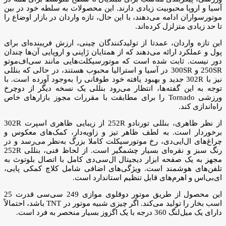
آسیا و اروپا محبوبیت زیادی دارند. این محصولات به سلطه خود در بین
موتورسواران ادامه می‌دهند، با این حال، تازه واردان در بازار اوضاع را
تا حد زیادی متزلزل کرده‌اند.
این تازه واردان، عمدتا از تولیدکنندگان چینی، ارزش فریبنده‌ای برای
پول و عملکرد ارائه می‌دهند که از همتایان ژاپنی و اروپایی آن‌ها چندان
دور نیست. ثابت شده است که موتورسیکلت‌هایی مانند سی‌اف‌موتو
250SR و 300SR در آسیا و استرالیا محبوب هستند، در حالی که بنللی
نیز با 302R جدید و بهبود یافته خود طوفانی را به‌وجود آورده است. با
توجه به این گفته‌ها، انتظار می‌رود بنللی یک نسخه دیگر از دوچرخ
ورزشی Tornado را برای مطابقت با مقررات مجوز بازارهای خاص
راه‌اندازی کند.
از نظر ظاهری، بنللی تورنادو 252R از زیبایی ظاهری اسپرت 302R
برخوردار است. به لطف ظاهر تیز و زاویه‌دار، کمک‌های معکوس و
چراغ‌های ال‌ایی‌دی، رخ موتورسیکلت کاملا بزرگ به‌نظر می‌رسد و در
رنگ سبز و نقره‌ای بسیار چشمگیر است. از لحاظ فنی، بنللی 252R
مجهز به یک صفحه ابزار دیجیتال ال‌سی‌دی کامل با اتصال بلوتوث به
تلفن‌های هوشمند است. ویژگی‌های اضافی شامل کلاچ کمکی پایی،
ای‌بی‌اس و اهرم‌های قابل تنظیم استاندارد است.
این محصول از طریق موتور دوقلوی موازی 249 سی‌سی قدرت 25
اسب بخار را تولید می‌کند. اگر چیزی شبیه موتور در TNT باشد، احتمالاً
دارای یک میل‌لنگ 360 درجه با یک اگزوز بسیار منحصر به فرد است.