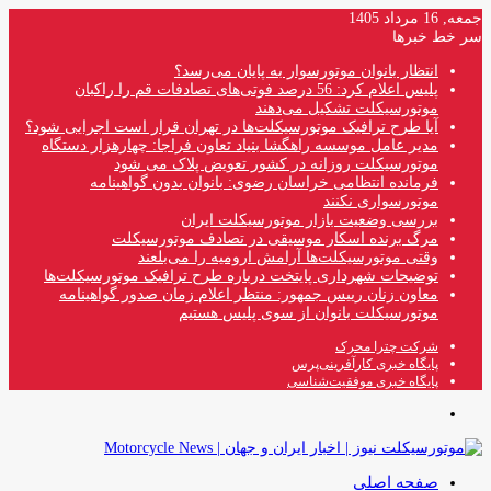
جمعه, 16 مرداد 1405
سر خط خبرها
انتظار بانوان موتورسوار به پایان می‌رسد؟
پلیس اعلام کرد: 56 درصد فوتی‌های تصادفات قم را راکبان
موتورسیکلت تشکیل می‌دهند
آیا طرح ترافیک موتورسیکلت‌ها در تهران قرار است اجرایی شود؟
مدیر عامل موسسه راهگشا بنیاد تعاون فراجا: چهارهزار دستگاه
موتورسیکلت روزانه در کشور تعویض پلاک می شود
فرمانده انتظامی خراسان رضوی: بانوان بدون گواهینامه
موتورسواری نکنند
بررسی وضعیت بازار موتورسیکلت ایران
مرگ برنده اسکار موسیقی در تصادف موتورسیکلت
وقتی موتورسیکلت‌ها آرامش ارومیه را می‌بلعند
توضیحات شهرداری پایتخت درباره طرح ترافیک موتورسیکلت‌ها
معاون زنان رییس جمهور: منتظر اعلام زمان صدور گواهینامه
موتورسیکلت بانوان از سوی پلیس هستیم
شرکت چترا محرک
پایگاه خبری کارآفرینی‌پرس
پایگاه خبری موفقیت‌شناسی
منو
صفحه اصلی