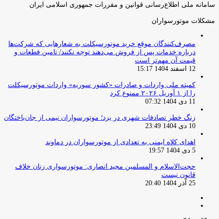
سامانه ملی اطلاع‌رسانی قوانین و مقررات جمهوری اسلامی ایران
مشکلات موتورسواران
مصرف‌کنندگان موقع خرید موتورسیکلت به شعارهایی که شرکت‌ها
درباره خدمات پس از فروش می‌دهند توجه نکنند/ تامین قطعات و
قیمت آن مهم‌تر است
12 اسفند 1404 15:17
کمیته ملی واردات و صادرات «کشور سوریه» واردات موتورسیکلت
را از ۱ آوریل ۲۰۲۶ ممنوع کرد
11 دی 1404 07:32
زنگ خطر تصادفات شهری در یزد؛ موتورسواران نیمی از جان‌باختگان
10 دی 1404 23:49
اهدای کلاه ایمنی به تعدادی از موتورسواران در دماوند
5 دی 1404 19:57
حجت‌الاسلام و المسلمین مجید انصاری: موتورسواری زنان خلاف
قانون نیست
25 آذر 1404 20:40
صفحه
صفحه
قبلی
بعدی