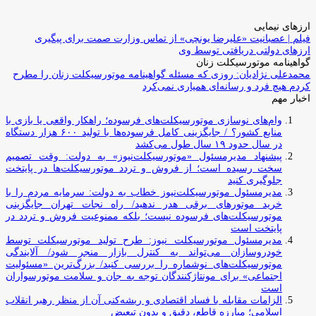
ارزهای نیمایی
فیلم | عصبانیت «علیرضا یونچی» از تماس وزارت صمت برای پیگیری
ارزهای دولتی دریافتی توسط وی
گواهینامه موتورسیکلت زنان
محمدعلی نژادیان: روزی که مسئله گواهینامه موتورسیکلت زنان را مطرح
کردم هیچ فرد و رسانه‌ای همیاری نمی‌کرد
اخبار مهم
وام‌های نوسازی موتورسیکلت‌های فرسوده؛ راهکار واقعی یا بازی با
منابع کشور؟ / جایگزینی کامل فرسوده‌ها با تولید ۶۰۰ هزار دستگاه
در سال حدود ۱۹ سال طول می‌کشد
پیشنهاد مدیرمسئول «موتورسیکلت‌نیوز» به دولت: وقت تصمیم
سخت رسیده است؛ از فروش و تردد موتورسیکلت‌ها در پایتخت
جلوگیری کنید
مدیرمسئول موتورسیکلت‌نیوز خطاب به دولت: سرمایه مردم را با
خرید موتورهای برقی هدر ندهید/ راه نجات تهران جایگزینی
موتورسیکلت‌های فرسوده نیست؛ بلکه ممنوعیت فروش و تردد در
پایتخت است
مدیرمسئول موتورسیکلت نیوز: طرح تولید موتورسیکلت توسط
خودروسازان می‌تواند به کنترل بازار منجر شود/ آلایندگی
موتورسیکلت‌های نوشماره را بررسی کنید/ بزرگ‌ترین «مسئولیت
اجتماعی» برای مونتاژکنندگان توجه به جان و سلامت موتورسواران
است
الزامات مقابله با فساد اقتصادی و ریشه‌کنی آن از منظر رهبر انقلاب
اسلامی؛ مبارزه قاطع، دقیق و بدون تبعیض