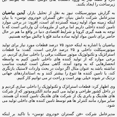
زیرساخت را ایجاد بکنند.
به گزارش موتورسیکلت نیوز به نقل از تحلیل بازار،
آیدین بیاضیان
مدیرعامل شرکت دانش بنیان «فن گستران خودروی توسن» با بیان
اینکه زمینه مواد اولیه زمینه گسترده ای است، افزود: در برخی موارد
تامین کننده داخلی داریم اما برخی از ملزومات آن وارداتی است که با
توجه به همه گیری کرونا و شرایط اقتصادی دنیا در واقع ما هم در حال
حاضر برای تامین مواد اولیه ساده مانند قلع با چالش مواجه هستیم.
بیاضیان با اشاره به اینکه حدود ۷۵ درصد قطعات مورد نیاز برای تولید
موتورسیکلت داخلی و ۲۵ درصد خارجی است، گفت: ما قطعات
استراتژیک و تکنولوژیک موتور سیکلت برقی را داخلی سازی کردیم. در
برخی موارد که از تولید کننده های داخلی تامین کنیم به واسطه
انحصارهایی که به وجود آمده، گاهی ممکن است کیفیت مناسب
نداشته باشد به عنوان مثال اگر دولت در بحث واردات لاستیک بازنگری
کند، یا تامین کننده ها تنوع را بیشتر کنند و به استانداردهای جهانی
نزدیک تر شوند خیلی بهتر است و راحت تر می توانیم کار کنیم.
وی اظهار کرد: قطعات استراتژِک و تکنولوژیک را داخلی سازی کردیم و
در داخل کشور طراحی و تولید می کنیم مانند الکتروموتور که از شرکت
های هلدینگ و باتری پک از شرکت های هلدینگ تامین کننده آن هستند.
سایر موارد مانند کنترلر ها هم توسط تامین کننده های داخلی تولید می
شود.
مدیرعامل شرکت «فن گستران خودروی توسن» با تاکید بر اینکه