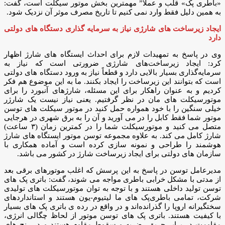
«باطری پک» قلب و عملا” مهمترین بخش موتور سیکلت است، گفت:
به همین دلیل فقط وارد نمی کنیم تا تاریخ مصرف موثر آن نزدیک شود.
ایجاد زیرساخت های شارژی نیاز به سرمایه گذاری دستگاه های دولتی
دارد
وی در پاسخ به تمهیدات لازم برای احداث ایستگاه های شارژ اظهار
کرد: ایجاد زیرساخت‌های شارژی ضرورتی است که نیاز به
سرمایه‌گذاری بسیار بالایی دارد و قطعاً نیاز به ورود دستگاه های دولتی
است که بتوانند این زیرساخت را ایجاد بکنند. ما به این موضوع هم فکر
کردیم و به عنوان راهکار برای این مسئله، شارژهای آنبورد را برای
موتورسیکلت های مان در نظر گرفتیم. یعنی نیاز نیست یک شارژر
خیلی سنگین را با خود همواره حمل کنید در موتور سیکلت های توسن
موتور شما فقط کابل را در می آورید و آن‌ را به برق شهری در هرجایی
متصل می کنید و موتورسیکلت شما را در کمترین زمان (۳ ساعت)
شارژ کامل می کند. به علاوه مجموعه توسن موتور ایستگاه های شارژ
هوشمند را طراحی و نمونه سازی کرده است و آماده همکاری با
سازمان های دولتی برای ایجاد زیرساخت شارژ در کشور می باشد.
مدیرعامل توسن در پاسخ به این پرسش که اغلب موتورهای برقی بعد
از مدتی با مشکل خرابی باطری مواجه می شوند، گفت: باتری پک های
توسن تولید داخلی هستند و با توجه به توان موتورسیکلت های تولیدی
شرکت، تمامی باطری‌پک های ما لیتیوم-یون هستند و استانداردهای
سختگیرانه اروپا را گذرانده‌اند و در واقع در رده ی باتری پک های بسیار
با کیفیت هستند. باتری پک های توسن موتور از لحاظ چگالی انرژی،
مقاومت در برابر حریق، ضربه و سقوط مقاوم هستند و در رِنج های