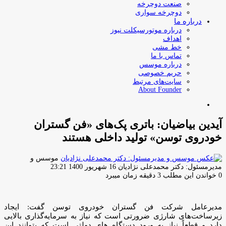
صنعت دوچرخه
دوچرخه سواری
درباره ما
درباره موتورسیکلت نیوز
اهداف
خط مشی
تماس با ما
درباره موسس
حریم خصوصی
سایت‌های مرتبط
About Founder
جستجو
برای
آیدین بیاضیان: باتری پک‌های «فن گستران
خودروی توسن» تولید داخلی هستند
موسس و
ارسال
مدیرمسئول: دکتر محمدعلی نژادیان
16 شهریور 1400 23:21
ایمیل
0
خواندن این مطلب 3 دقیقه زمان میبرد
مدیرعامل شرکت فن گستران خودروی توسن گفت: ایجاد
زیرساخت‌های شارژی ضرورتی است که نیاز به سرمایه‌گذاری بالایی
دارد و قطعاً نیاز به ورود دستگاه های دولتی است که بتوانند این