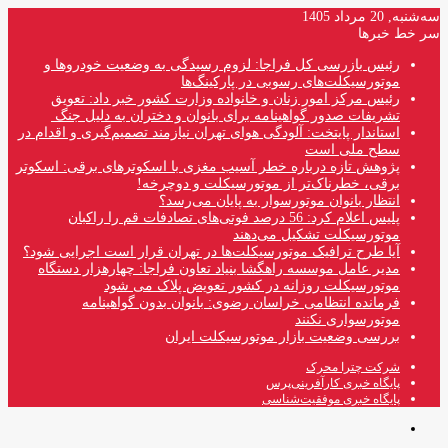
سه‌شنبه, 20 مرداد 1405
سر خط خبرها
رئیس بازرسی کل فراجا: لزوم رسیدگی به وضعیت خودروها و
موتورسیکلت‌های رسوبی در پارکینگ‌ها
رئیس مرکز امور زنان و خانواده وزارت کشور خبر داد: تعویق
تشریفات صدور گواهینامه برای بانوان و دختران به دلیل جنگ
استاندار پایتخت: آلودگی هوای تهران نیازمند تصمیم‌گیری و اقدام در
سطح ملی است
پژوهش تازه درباره خطر آسیب مغزی با اسکوترهای برقی: اسکوتر
برقی، خطرناک‌تر از موتورسیکلت و دوچرخه!
انتظار بانوان موتورسوار به پایان می‌رسد؟
پلیس اعلام کرد: 56 درصد فوتی‌های تصادفات قم را راکبان
موتورسیکلت تشکیل می‌دهند
آیا طرح ترافیک موتورسیکلت‌ها در تهران قرار است اجرایی شود؟
مدیر عامل موسسه راهگشا بنیاد تعاون فراجا: چهارهزار دستگاه
موتورسیکلت روزانه در کشور تعویض پلاک می شود
فرمانده انتظامی خراسان رضوی: بانوان بدون گواهینامه
موتورسواری نکنند
بررسی وضعیت بازار موتورسیکلت ایران
شرکت چترا محرک
پایگاه خبری کارآفرینی‌پرس
پایگاه خبری موفقیت‌شناسی
منو