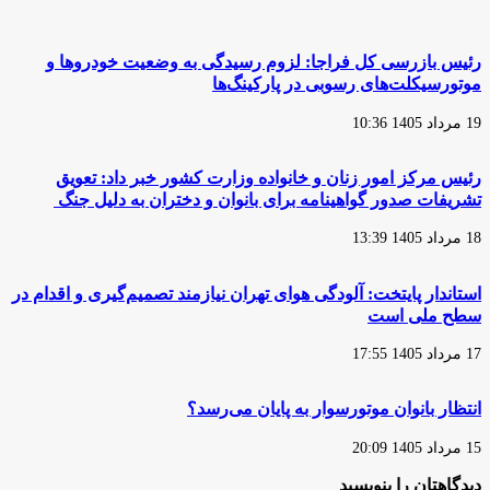
برای
1400
حمایت
توافق‌نامه
از
رسمی
رئیس بازرسی کل فراجا: لزوم رسیدگی به وضعیت خودروها و
تولید
کنسرسیوم
موتورسیکلت‌های رسوبی در پارکینگ‌ها
داخلی
باتری‌های
قابل
19 مرداد 1405 10:36
تعویض
امضاء
شد
رئیس مرکز امور زنان و خانواده وزارت کشور خبر داد: تعویق
تشریفات صدور گواهینامه برای بانوان و دختران به دلیل جنگ
18 مرداد 1405 13:39
استاندار پایتخت: آلودگی هوای تهران نیازمند تصمیم‌گیری و اقدام در
سطح ملی است
17 مرداد 1405 17:55
انتظار بانوان موتورسوار به پایان می‌رسد؟
15 مرداد 1405 20:09
دیدگاهتان را بنویسید