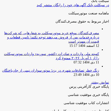
سیکلت بانک
در سیکلت بانک آگهی‌های خود را رایگان منتشر کنید
ماهنامه صنعت موتورسیکلت
اخبار مربوط به حقوق مصرف‌کنندگان
مصرف‌کنندگان موقع خرید موتورسیکلت به شعارهایی که شرکت‌ها
درباره خدمات پس از فروش می‌دهند توجه نکنند/ تامین قطعات و
قیمت آن مهم‌تر است
12 اسفند 1404 15:17
کمیته ملی واردات و صادرات «کشور سوریه» واردات موتورسیکلت
را از ۱ آوریل ۲۰۲۶ ممنوع کرد
11 دی 1404 07:32
زنگ خطر تصادفات شهری در یزد؛ موتورسواران نیمی از جان‌باختگان
10 دی 1404 23:49
نمایش بیشتر
پایگاه خبری کارآفرینی پرس
پایگاه خبری موفقیت شناسی
انتشارات کتاب موفقیت شناسی