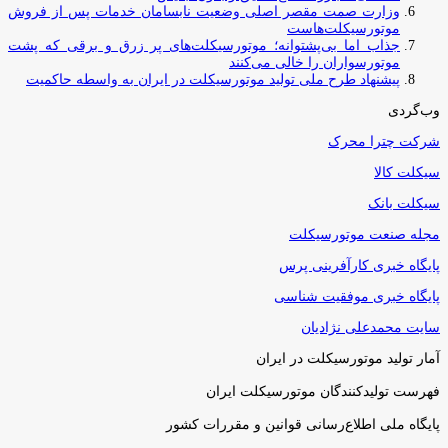
وزارت صمت مقصر اصلی وضعیت نابسامان خدمات پس از فروش
موتورسیکلت‌هاست
جذاب اما بی‌پشتوانه؛ موتورسیکلت‌های پر زرق‌ و برقی که پشت
موتورسواران را خالی می‌کنند
پیشنهاد طرح ملی تولید موتورسیکلت در ایران به واسطه حاکمیت
وب‌گردی
شرکت چترا محرک
سیکلت کالا
سیکلت بانک
مجله صنعت موتورسیکلت
پایگاه خبری کارآفرینی پرس
پایگاه خبری موفقیت شناسی
سایت محمدعلی نژادیان
آمار تولید موتورسیکلت در ایران
فهرست تولیدکنندگان موتورسیکلت ایران
پایگاه ملی اطلاع‌رسانی قوانین و مقررات کشور