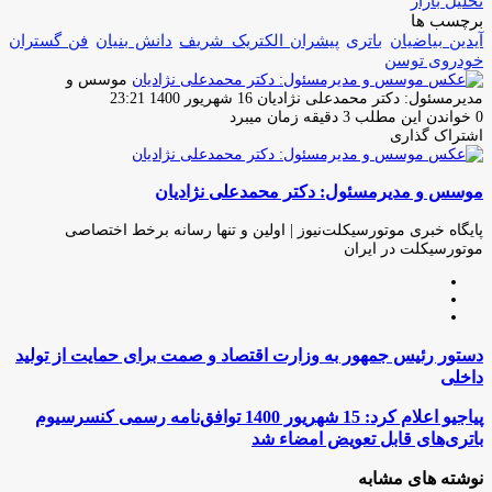
تحلیل بازار
برچسب ها
آیدین بیاضیان
باتری
پیشران الکتریک شریف
دانش بنیان
فن گستران
خودروی توسن
موسس و
ارسال
مدیرمسئول: دکتر محمدعلی نژادیان
16 شهریور 1400 23:21
ایمیل
0
خواندن این مطلب 3 دقیقه زمان میبرد
اشتراک گذاری
چاپ
فیس
توئیتر
واتس
تلگرام
لینکدین
اشتراک
(X)
آپ
بوک
گذاری
موسس و مدیرمسئول: دکتر محمدعلی نژادیان
از
طریق
ایمیل
پایگاه خبری موتورسیکلت‌نیوز | اولین و تنها رسانه برخط اختصاصی
موتورسیکلت در ایران
وبسایت
لینکدین
اینستاگرام
دستور
دستور رئیس جمهور به وزارت اقتصاد و صمت برای حمایت از تولید
رئیس
داخلی
جمهور
به
پیاجیو
پیاجیو اعلام کرد: 15 شهریور 1400 توافق‌نامه رسمی کنسرسیوم
وزارت
اعلام
باتری‌های قابل تعویض امضاء شد
اقتصاد
کرد:
و
15
نوشته های مشابه
صمت
شهریور