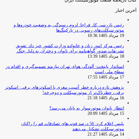
کتاب تاریخچه صنعت موتورسیکلت ایران
آخرین اخبار
رئیس بازرسی کل فراجا: لزوم رسیدگی به وضعیت خودروها و
موتورسیکلت‌های رسوبی در پارکینگ‌ها
19 مرداد 1405 10:36
رئیس مرکز امور زنان و خانواده وزارت کشور خبر داد: تعویق
تشریفات صدور گواهینامه برای بانوان و دختران به دلیل جنگ
18 مرداد 1405 13:39
استاندار پایتخت: آلودگی هوای تهران نیازمند تصمیم‌گیری و اقدام در
سطح ملی است
17 مرداد 1405 17:55
پژوهش تازه درباره خطر آسیب مغزی با اسکوترهای برقی: اسکوتر
برقی، خطرناک‌تر از موتورسیکلت و دوچرخه!
16 مرداد 1405 21:18
انتظار بانوان موتورسوار به پایان می‌رسد؟
15 مرداد 1405 20:09
پلیس اعلام کرد: 56 درصد فوتی‌های تصادفات قم را راکبان
موتورسیکلت تشکیل می‌دهند
14 مرداد 1405 21:27