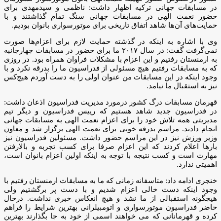
در مسابقات جهانی ترکیه اظهار داشت: ناظمی و سیدمهدی برای
حضور نعمت الهی در مسابقات جهانی سنگ تمام گذاشتند و با
حمایت‌های آن‌ها شاهد اتفاق تاریخی برای موتورسواری بانوان بودیم.
وی با اشاره به اینکه در گذشته حمایت لازم برای اعزام‌ها صورت
نمی‌گرفت گفت: در سال ۲۰۱۷ ما برای حضور در مسابقات چهارجانبه
به ارمنستان رفتیم و این اعزام با مشکلات فراوان همراه بود. در روزی
که به مسابقات رفتیم هیچ مسئولی از فدراسیون ما را بدرقه نکرد و با
وجود اینکه در این مسابقات من عنوان اولی را به دست آوردم هیچ‌کس
نیز به استقبال ما نیامد.
قهرمان مسابقات درگ کشور درمورد مدیریت فدراسیون اذعان داشت:
در فدراسیون جدید شاهد هستیم که رییس فدراسیون و دیگر تیم
مدیریتی همه تلاش خود را برای اعزام نعمت الهی به مسابقات جهانی
انجام دادند. مراسم بدرقه خوبی برای نعمت الهی برگزار شد و معاون
وزیر ورزش نیز در این مراسم حضور داشت. مسئولین فدراسیون نیز
بارها اعلام کردند که این اعزام صرفا برای کسب تجربه و بالارفتن
مهارت است و کسب نتیجه با توجه به اینکه اولین اعزام بانوان است،
اهمیتی ندارد.
خنجری ادامه داد: متاسفانه زمانی که ما به مسابقات ارمنستان رفتیم با
وجود اینکه دست خالی اعزام شدیم و با دست پر برگشتیم ولی
هیچگونه استقبالی از ما نشد و هیچ انعکاس خبری نداشت. درحال
حاضر فدراسیون موتورسواری و اتومبیلرانی بهترین شرایط را فراهم
کرده و قهرمانانی که می خواهند اسمی از خود به جا بگذارند بهترین