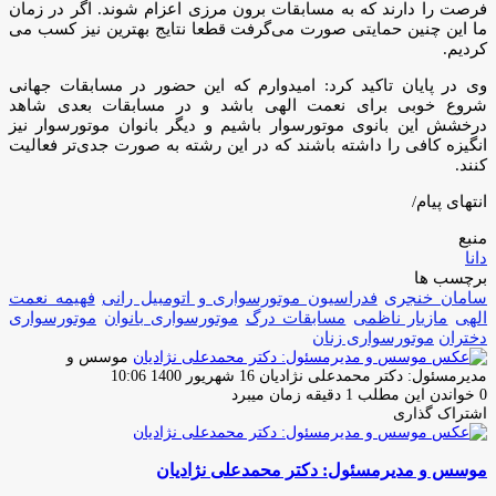
فرصت را دارند که به مسابقات برون مرزی اعزام شوند. اگر در زمان
ما این چنین حمایتی صورت می‌گرفت قطعا نتایج بهترین نیز کسب می
کردیم.
وی در پایان تاکید کرد: امیدوارم که این حضور در مسابقات جهانی
شروع خوبی برای نعمت الهی باشد و در مسابقات بعدی شاهد
درخشش این بانوی موتورسوار باشیم و دیگر بانوان موتورسوار نیز
انگیزه کافی را داشته باشند که در این رشته به صورت جدی‌تر فعالیت
کنند.
انتهای پیام/
منبع
دانا
برچسب ها
سامان خنجری
فدراسیون موتورسوارى و اتومبیل رانى
فهیمه نعمت
الهی
مازیار ناظمی
مسابقات درگ
موتورسواری بانوان
موتورسواری
دختران
موتورسواری زنان
موسس و
ارسال
مدیرمسئول: دکتر محمدعلی نژادیان
16 شهریور 1400 10:06
ایمیل
0
خواندن این مطلب 1 دقیقه زمان میبرد
اشتراک گذاری
چاپ
فیس
توئیتر
واتس
تلگرام
لینکدین
اشتراک
(X)
آپ
بوک
گذاری
موسس و مدیرمسئول: دکتر محمدعلی نژادیان
از
طریق