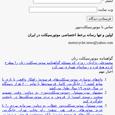
ایمیل
*
وب‌ سایت
تماس با موتورسیکلت‌نیوز
اولین و تنها رسانه برخط اختصاصی موتورسیکلت در ایران
motorcyclet.news@yahoo.com
گواهینامه موتورسیکلت زنان
محمدعلی نژادیان: روزی که مسئله گواهینامه موتورسیکلت زنان را مطرح
کردم هیچ فرد و رسانه‌ای همیاری نمی‌کرد
اخبار مهم
وام‌های نوسازی موتورسیکلت‌های فرسوده؛ راهکار واقعی یا بازی با
منابع کشور؟ / جایگزینی کامل فرسوده‌ها با تولید ۶۰۰ هزار دستگاه
در سال حدود ۱۹ سال طول می‌کشد
پیشنهاد مدیرمسئول «موتورسیکلت‌نیوز» به دولت: وقت تصمیم
سخت رسیده است؛ از فروش و تردد موتورسیکلت‌ها در پایتخت
جلوگیری کنید
مدیرمسئول موتورسیکلت‌نیوز خطاب به دولت: سرمایه مردم را با
خرید موتورهای برقی هدر ندهید/ راه نجات تهران جایگزینی
موتورسیکلت‌های فرسوده نیست؛ بلکه ممنوعیت فروش و تردد در