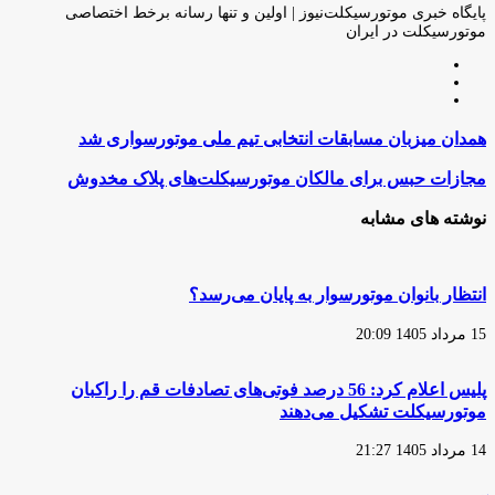
ایمیل
پایگاه خبری موتورسیکلت‌نیوز | اولین و تنها رسانه برخط اختصاصی
موتورسیکلت در ایران
وبسایت
لینکدین
اینستاگرام
همدان
همدان میزبان مسابقات انتخابی تیم ملی موتورسواری شد
میزبان
مسابقات
مجازات
مجازات حبس برای مالکان موتورسیکلت‌های پلاک مخدوش
انتخابی
حبس
تیم
برای
نوشته های مشابه
ملی
مالکان
موتورسواری
موتورسیکلت‌های
شد
پلاک
مخدوش
انتظار بانوان موتورسوار به پایان می‌رسد؟
15 مرداد 1405 20:09
پلیس اعلام کرد: 56 درصد فوتی‌های تصادفات قم را راکبان
موتورسیکلت تشکیل می‌دهند
14 مرداد 1405 21:27