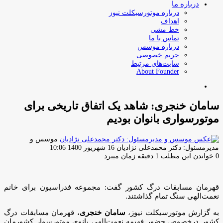
درباره ما
درباره موتورسیکلت نیوز
اهداف
خط مشی
تماس با ما
درباره موسس
حریم خصوصی
سایت‌های مرتبط
About Founder
جستجو
برای
سامان خنجری: شاهد یک اتفاق تاریخی برای
موتورسواری بانوان بودیم
موسس و
ارسال
مدیرمسئول: دکتر محمدعلی نژادیان
16 شهریور 1400 10:06
ایمیل
0
خواندن این مطلب 1 دقیقه زمان میبرد
قهرمان مسابقات درگ کشور گفت: مجموعه فدراسیون برای خانم
نعمت‌الهی سنگ تمام گذاشتند.
به گزارش موتورسیکلت نیوز،
سامان خنجری
، قهرمان مسابقات درگ
کشور درخصوص حضور فهیمه نعمت‌الهی بانوی موتورسوار کشورمان