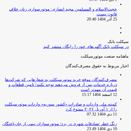
حجت‌الاسلام و المسلمین مجید انصاری: موتورسواری زنان خلاف
قانون نیست
25 آذر 1404 20:40
صفحه
صفحه
قبلی
بعدی
سیکلت بانک
در سیکلت بانک آگهی‌های خود را رایگان منتشر کنید
ماهنامه صنعت موتورسیکلت
اخبار مربوط به حقوق مصرف‌کنندگان
مصرف‌کنندگان موقع خرید موتورسیکلت به شعارهایی که شرکت‌ها
درباره خدمات پس از فروش می‌دهند توجه نکنند/ تامین قطعات و
قیمت آن مهم‌تر است
12 اسفند 1404 15:17
کمیته ملی واردات و صادرات «کشور سوریه» واردات موتورسیکلت
را از ۱ آوریل ۲۰۲۶ ممنوع کرد
11 دی 1404 07:32
زنگ خطر تصادفات شهری در یزد؛ موتورسواران نیمی از جان‌باختگان
10 دی 1404 23:49