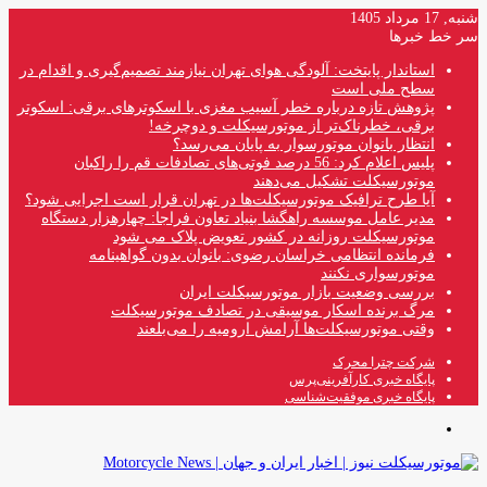
شنبه, 17 مرداد 1405
سر خط خبرها
استاندار پایتخت: آلودگی هوای تهران نیازمند تصمیم‌گیری و اقدام در
سطح ملی است
پژوهش تازه درباره خطر آسیب مغزی با اسکوترهای برقی: اسکوتر
برقی، خطرناک‌تر از موتورسیکلت و دوچرخه!
انتظار بانوان موتورسوار به پایان می‌رسد؟
پلیس اعلام کرد: 56 درصد فوتی‌های تصادفات قم را راکبان
موتورسیکلت تشکیل می‌دهند
آیا طرح ترافیک موتورسیکلت‌ها در تهران قرار است اجرایی شود؟
مدیر عامل موسسه راهگشا بنیاد تعاون فراجا: چهارهزار دستگاه
موتورسیکلت روزانه در کشور تعویض پلاک می شود
فرمانده انتظامی خراسان رضوی: بانوان بدون گواهینامه
موتورسواری نکنند
بررسی وضعیت بازار موتورسیکلت ایران
مرگ برنده اسکار موسیقی در تصادف موتورسیکلت
وقتی موتورسیکلت‌ها آرامش ارومیه را می‌بلعند
شرکت چترا محرک
پایگاه خبری کارآفرینی‌پرس
پایگاه خبری موفقیت‌شناسی
منو