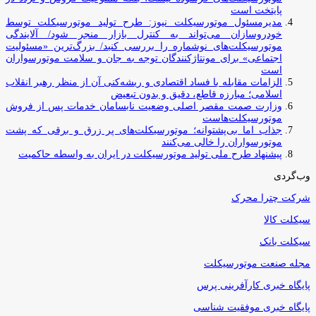
پایتخت است
مدیرمسئول موتورسیکلت نیوز: طرح تولید موتورسیکلت توسط
خودروسازان می‌تواند به کنترل بازار منجر شود/ آلایندگی
موتورسیکلت‌های نوشماره را بررسی کنید/ بزرگ‌ترین «مسئولیت
اجتماعی» برای مونتاژکنندگان توجه به جان و سلامت موتورسواران
است
الزامات مقابله با فساد اقتصادی و ریشه‌کنی آن از منظر رهبر انقلاب
اسلامی؛ مبارزه قاطع، دقیق و بدون تبعیض
وزارت صمت مقصر اصلی وضعیت نابسامان خدمات پس از فروش
موتورسیکلت‌هاست
جذاب اما بی‌پشتوانه؛ موتورسیکلت‌های پر زرق‌ و برقی که پشت
موتورسواران را خالی می‌کنند
پیشنهاد طرح ملی تولید موتورسیکلت در ایران به واسطه حاکمیت
وب‌گردی
شرکت چترا محرک
سیکلت کالا
سیکلت بانک
مجله صنعت موتورسیکلت
پایگاه خبری کارآفرینی پرس
پایگاه خبری موفقیت شناسی