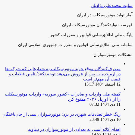
سایت محمدعلی نژادیان
آمار تولید موتورسیکلت در ایران
فهرست تولیدکنندگان موتورسیکلت ایران
پایگاه ملی اطلاع‌رسانی قوانین و مقررات کشور
سامانه ملی اطلاع‌رسانی قوانین و مقررات جمهوری اسلامی ایران
مشکلات موتورسواران
مصرف‌کنندگان موقع خرید موتورسیکلت به شعارهایی که شرکت‌ها
درباره خدمات پس از فروش می‌دهند توجه نکنند/ تامین قطعات و
قیمت آن مهم‌تر است
12 اسفند 1404 15:17
کمیته ملی واردات و صادرات «کشور سوریه» واردات موتورسیکلت
را از ۱ آوریل ۲۰۲۶ ممنوع کرد
11 دی 1404 07:32
زنگ خطر تصادفات شهری در یزد؛ موتورسواران نیمی از جان‌باختگان
10 دی 1404 23:49
اهدای کلاه ایمنی به تعدادی از موتورسواران در دماوند
5 دی 1404 19:57