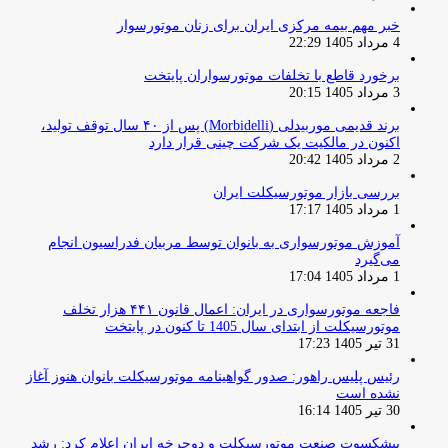
خبر مهم بیمه مرکزی ایران برای زنان موتورسوار
4 مرداد 1405 22:29
برخورد قاطع با تخلفات موتورسواران پایتخت
3 مرداد 1405 20:15
برند قدیمی موربیدلی (Morbidelli) پس از ۴۰ سال توقف تولید،
اکنون در مالکیت یک شرکت چینی قرار دارد
2 مرداد 1405 20:42
بررسی بازار موتورسیکلت ایران
1 مرداد 1405 17:17
آموزش موتورسواری به بانوان توسط مربیان فدراسیون انجام
می‌گیرد
1 مرداد 1405 17:04
فاجعه موتورسواری در ایران: اعمال قانون ۴۴۱ هزار تخلف
موتورسیکلت از ابتدای سال 1405 تا کنون در پایتخت
31 تیر 1405 17:23
رئیس پلیس راهور: صدور گواهینامه موتورسیکلت بانوان هنوز آغاز
نشده است
30 تیر 1405 16:14
پیشکسوت صنعت موتورسیکلت و دوچرخه ایران اعلام کرد: رشد