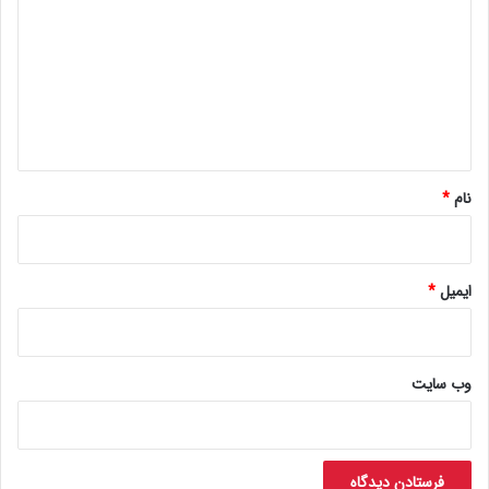
د
گ
ا
ه
*
نام
*
ایمیل
*
وب‌ سایت