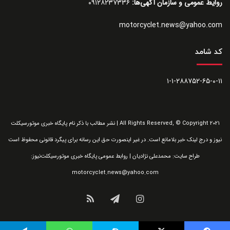
روایط عمومی و سازمان آگهی‌ها:
۰۹۱۲۸۲۳۷۳۳۶
motorcyclet.news@yahoo.com
کد شامد
۱-۱-۲۸۸۷۵۲-۶۵-۰-۱۱
All Rights Reserved, © Copyright 2021 | نشر مطالب با ذکر نام پایگاه خبری موتورسیکلت
نیوز و درج لینک خبر بلامانع است. در غیر اینصورت حق این رسانه برای پیگرد قانونی محفوظ است
طراح سایت: محمدعلی نژادیان | روابط عمومی پایگاه خبری موتورسیکلت‌نیوز:
motorcyclet.news@yahoo.com
اینستاگرام
تلگرام
خوراک