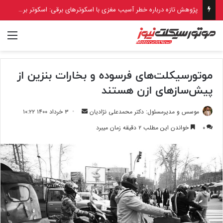
پژوهش تازه درباره خطر آسیب مغزی با اسکوترهای برقی: اسکوتر برقی، خطرناک‌تر از موتورسیکلت و دوچرخه!
منو
موتورسیکلت‌های فرسوده و بخارات بنزین از
پیش‌سازهای ازن هستند
ارسال
موسس و مدیرمسئول: دکتر محمدعلی نژادیان
۳ خرداد ۱۴۰۰ ۱۰:۲۲
ایمیل
۰
خواندن این مطلب ۲ دقیقه زمان میبرد