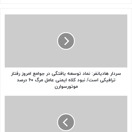
سردار
هادیانفر:
نماد
توسعه
یافتگی
در
جوامع
امروز
رفتار
ترافیکی
سردار هادیانفر: نماد توسعه یافتگی در جوامع امروز رفتار
است/
ترافیکی است/ نبود کلاه ایمنی عامل مرگ ۶۰ درصد‌
نبود
موتورسوارن
کلاه
ایمنی
هیرو
عامل
از
مرگ
امروز
۶۰
تولید
درصد‌
می‌شود/
موتورسوارن
اقتصاد