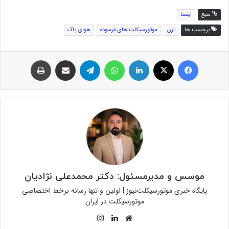
منبع
ایسنا
برچسب ها
ازن
موتورسیکلت های فرسوده
هوای پاک
فیس بوک
توئیتر (X)
لینکدین
واتس آپ
تلگرام
اشتراک گذاری از طریق ایمیل
چاپ
موسس و مدیرمسئول: دکتر محمدعلی نژادیان
پایگاه خبری موتورسیکلت‌نیوز | اولین و تنها رسانه برخط اختصاصی
موتورسیکلت در ایران
وبسایت
لینکدین
اینستاگرام