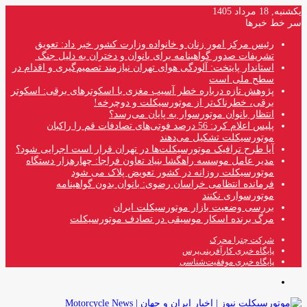
یکشنبه, 18 مرداد 1405
سر خط خبرها
رئیس مرکز امور زنان و خانواده وزارت کشور خبر داد: تعویق
تشریفات صدور گواهینامه برای بانوان و دختران به دلیل جنگ
استاندار پایتخت: آلودگی هوای تهران نیازمند تصمیم‌گیری و اقدام در
سطح ملی است
پژوهش تازه درباره خطر آسیب مغزی با اسکوترهای برقی: اسکوتر
برقی، خطرناک‌تر از موتورسیکلت و دوچرخه!
انتظار بانوان موتورسوار به پایان می‌رسد؟
پلیس اعلام کرد: 56 درصد فوتی‌های تصادفات قم را راکبان
موتورسیکلت تشکیل می‌دهند
آیا طرح ترافیک موتورسیکلت‌ها در تهران قرار است اجرایی شود؟
مدیر عامل موسسه راهگشا بنیاد تعاون فراجا: چهارهزار دستگاه
موتورسیکلت روزانه در کشور تعویض پلاک می شود
فرمانده انتظامی خراسان رضوی: بانوان بدون گواهینامه
موتورسواری نکنند
بررسی وضعیت بازار موتورسیکلت ایران
مرگ برنده اسکار موسیقی در تصادف موتورسیکلت
شرکت چترا محرک
پایگاه خبری کارآفرینی‌پرس
پایگاه خبری موفقیت‌شناسی
منو