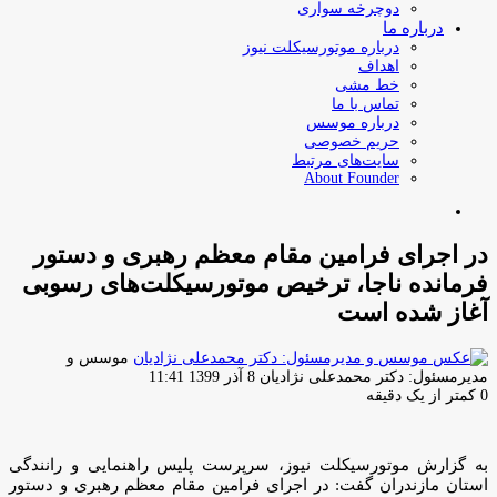
دوچرخه سواری
درباره ما
درباره موتورسیکلت نیوز
اهداف
خط مشی
تماس با ما
درباره موسس
حریم خصوصی
سایت‌های مرتبط
About Founder
جستجو
برای
در اجرای فرامین مقام معظم رهبری و دستور
فرمانده ناجا، ترخیص موتورسیکلت‌های رسوبی
آغاز شده است
موسس و
ارسال
مدیرمسئول: دکتر محمدعلی نژادیان
8 آذر 1399 11:41
ایمیل
0
کمتر از یک دقیقه
به گزارش موتورسیکلت نیوز، سرپرست پلیس راهنمایی و رانندگی
استان مازندران گفت: در اجرای فرامین مقام معظم رهبری و دستور