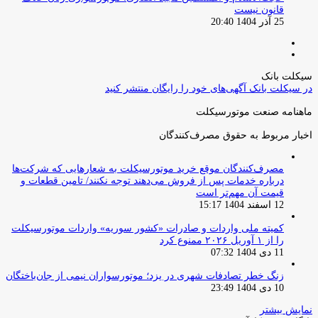
قانون نیست
25 آذر 1404 20:40
صفحه
صفحه
قبلی
بعدی
سیکلت بانک
در سیکلت بانک آگهی‌های خود را رایگان منتشر کنید
ماهنامه صنعت موتورسیکلت
اخبار مربوط به حقوق مصرف‌کنندگان
مصرف‌کنندگان موقع خرید موتورسیکلت به شعارهایی که شرکت‌ها
درباره خدمات پس از فروش می‌دهند توجه نکنند/ تامین قطعات و
قیمت آن مهم‌تر است
12 اسفند 1404 15:17
کمیته ملی واردات و صادرات «کشور سوریه» واردات موتورسیکلت
را از ۱ آوریل ۲۰۲۶ ممنوع کرد
11 دی 1404 07:32
زنگ خطر تصادفات شهری در یزد؛ موتورسواران نیمی از جان‌باختگان
10 دی 1404 23:49
نمایش بیشتر