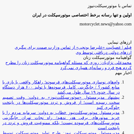
تماس با موتورسیکلت‌نیوز
اولین و تنها رسانه برخط اختصاصی موتورسیکلت در ایران
motorcyclet.news@yahoo.com
ارزهای نیمایی
فیلم | عصبانیت «علیرضا یونچی» از تماس وزارت صمت برای پیگیری
ارزهای دولتی دریافتی توسط وی
گواهینامه موتورسیکلت زنان
محمدعلی نژادیان: روزی که مسئله گواهینامه موتورسیکلت زنان را مطرح
کردم هیچ فرد و رسانه‌ای همیاری نمی‌کرد
اخبار مهم
وام‌های نوسازی موتورسیکلت‌های فرسوده؛ راهکار واقعی یا بازی با
منابع کشور؟ / جایگزینی کامل فرسوده‌ها با تولید ۶۰۰ هزار دستگاه
در سال حدود ۱۹ سال طول می‌کشد
پیشنهاد مدیرمسئول «موتورسیکلت‌نیوز» به دولت: وقت تصمیم
سخت رسیده است؛ از فروش و تردد موتورسیکلت‌ها در پایتخت
جلوگیری کنید
مدیرمسئول موتورسیکلت‌نیوز خطاب به دولت: سرمایه مردم را با
خرید موتورهای برقی هدر ندهید/ راه نجات تهران جایگزینی
موتورسیکلت‌های فرسوده نیست؛ بلکه ممنوعیت فروش و تردد در
پایتخت است
مدیرمسئول موتورسیکلت نیوز: طرح تولید موتورسیکلت توسط