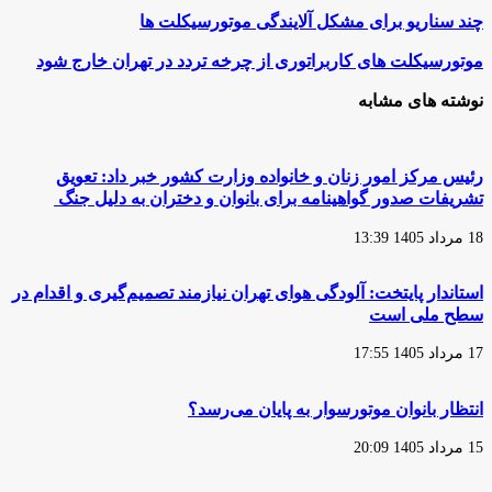
چند
چند سناریو برای مشکل آلایندگی موتورسیکلت ها
سناریو
برای
موتورسیکلت
موتورسیکلت های کاربراتوری از چرخه تردد در تهران خارج شود
مشکل
های
آلایندگی
کاربراتوری
نوشته های مشابه
موتورسیکلت
از
ها
چرخه
تردد
در
رئیس مرکز امور زنان و خانواده وزارت کشور خبر داد: تعویق
تهران
تشریفات صدور گواهینامه برای بانوان و دختران به دلیل جنگ
خارج
شود
18 مرداد 1405 13:39
استاندار پایتخت: آلودگی هوای تهران نیازمند تصمیم‌گیری و اقدام در
سطح ملی است
17 مرداد 1405 17:55
انتظار بانوان موتورسوار به پایان می‌رسد؟
15 مرداد 1405 20:09