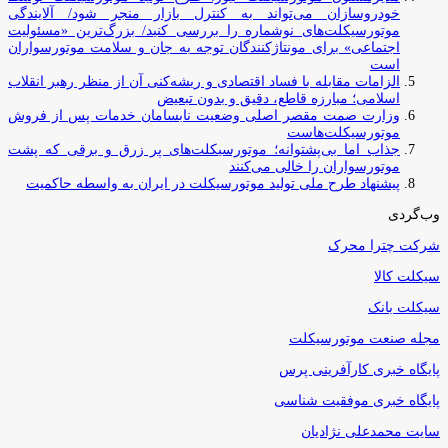
خودروسازان می‌تواند به کنترل بازار منجر شود/ آلایندگی
موتورسیکلت‌های نوشماره را بررسی کنید/ بزرگ‌ترین «مسئولیت
اجتماعی» برای مونتاژکنندگان توجه به جان و سلامت موتورسواران
است
الزامات مقابله با فساد اقتصادی و ریشه‌کنی آن از منظر رهبر انقلاب
اسلامی؛ مبارزه قاطع، دقیق و بدون تبعیض
وزارت صمت مقصر اصلی وضعیت نابسامان خدمات پس از فروش
موتورسیکلت‌هاست
جذاب اما بی‌پشتوانه؛ موتورسیکلت‌های پر زرق‌ و برقی که پشت
موتورسواران را خالی می‌کنند
پیشنهاد طرح ملی تولید موتورسیکلت در ایران به واسطه حاکمیت
وب‌گردی
شرکت چترا محرک
سیکلت کالا
سیکلت بانک
مجله صنعت موتورسیکلت
پایگاه خبری کارآفرینی پرس
پایگاه خبری موفقیت شناسی
سایت محمدعلی نژادیان