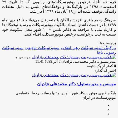
فرمانده ناجا، ترخیص موتورسیکلت‌های رسوبی که تا تاریخ ۲۹
اسفندماه ۱۳۹۸ در پارکینگ‌ها و توقفگاه‌های پلیس به دلیل تخلفات
رانندگی توقیف شده اند از ۱۸ آبان ماه ۱۳۹۹ آغاز شد.
سرهنگ رحیم باقری افزود: مالکان یا متصرفان می‌توانند تا ۱۸ دی ماه
۱۳۹۹ با در دست داشتن اسناد مالکیت موتورسیکلت و رسید توقفگاه‌ها
و کارت ملی با مراجعه به دفاتر پلیس + ۱۰ شهر محل سکونت خود
نسبت به ثبت درخواست ترخیص موتورسیکلت اقدام کنند.
برچسب ها
پارکینگ موتورسیکلت
رهبر انقلاب
موتورسیکلت توقیفى
موتورسیکلت
رسوبی
ناجا
موسس و
ارسال
مدیرمسئول: دکتر محمدعلی نژادیان
8 آذر 1399 11:41
ایمیل
0
کمتر از یک دقیقه
اشتراک گذاری
چاپ
فیس
توئیتر
واتس
تلگرام
لینکدین
اشتراک
(X)
آپ
بوک
گذاری
موسس و مدیرمسئول: دکتر محمدعلی نژادیان
از
طریق
ایمیل
پایگاه خبری موتورسیکلت‌نیوز | اولین و تنها رسانه برخط اختصاصی
موتورسیکلت در ایران
وبسایت
لینکدین
اینستاگرام