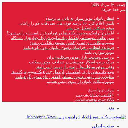
جمعه, 16 مرداد 1405
سر خط خبرها
انتظار بانوان موتورسوار به پایان می‌رسد؟
پلیس اعلام کرد: 56 درصد فوتی‌های تصادفات قم را راکبان
موتورسیکلت تشکیل می‌دهند
آیا طرح ترافیک موتورسیکلت‌ها در تهران قرار است اجرایی شود؟
مدیر عامل موسسه راهگشا بنیاد تعاون فراجا: چهارهزار دستگاه
موتورسیکلت روزانه در کشور تعویض پلاک می شود
فرمانده انتظامی خراسان رضوی: بانوان بدون گواهینامه
موتورسواری نکنند
بررسی وضعیت بازار موتورسیکلت ایران
مرگ برنده اسکار موسیقی در تصادف موتورسیکلت
وقتی موتورسیکلت‌ها آرامش ارومیه را می‌بلعند
توضیحات شهرداری پایتخت درباره طرح ترافیک موتورسیکلت‌ها
معاون زنان رییس جمهور: منتظر اعلام زمان صدور گواهینامه
موتورسیکلت بانوان از سوی پلیس هستیم
شرکت چترا محرک
پایگاه خبری کارآفرینی‌پرس
پایگاه خبری موفقیت‌شناسی
منو
صفحه اصلی