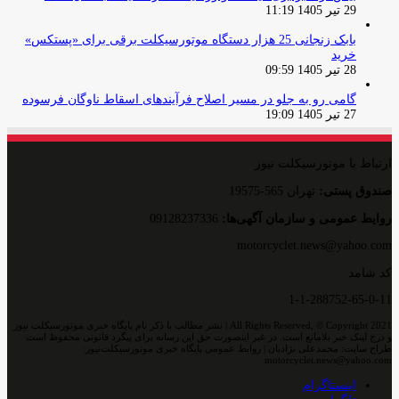
29 تیر 1405 11:19
بابک زنجانی 25 هزار دستگاه موتورسیکلت برقی برای «پستکس»
خرید
28 تیر 1405 09:59
گامی رو به جلو در مسیر اصلاح فرآیندهای اسقاط ناوگان فرسوده
27 تیر 1405 19:09
ارتباط با موتورسیکلت نیوز
صندوق پستی:
تهران 565-19575
روایط عمومی و سازمان آگهی‌ها:
09128237336
motorcyclet.news@yahoo.com
کد شامد
1-1-288752-65-0-11
All Rights Reserved, © Copyright 2021 | نشر مطالب با ذکر نام پایگاه خبری موتورسیکلت نیوز
و درج لینک خبر بلامانع است. در غیر اینصورت حق این رسانه برای پیگرد قانونی محفوظ است
طراح سایت: محمدعلی نژادیان | روابط عمومی پایگاه خبری موتورسیکلت‌نیوز:
motorcyclet.news@yahoo.com
اینستاگرام