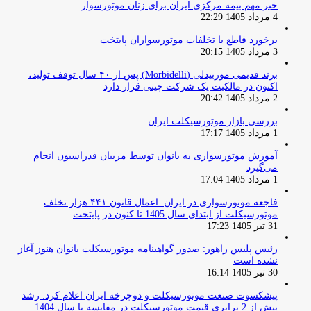
خبر مهم بیمه مرکزی ایران برای زنان موتورسوار
4 مرداد 1405 22:29
برخورد قاطع با تخلفات موتورسواران پایتخت
3 مرداد 1405 20:15
برند قدیمی موربیدلی (Morbidelli) پس از ۴۰ سال توقف تولید،
اکنون در مالکیت یک شرکت چینی قرار دارد
2 مرداد 1405 20:42
بررسی بازار موتورسیکلت ایران
1 مرداد 1405 17:17
آموزش موتورسواری به بانوان توسط مربیان فدراسیون انجام
می‌گیرد
1 مرداد 1405 17:04
فاجعه موتورسواری در ایران: اعمال قانون ۴۴۱ هزار تخلف
موتورسیکلت از ابتدای سال 1405 تا کنون در پایتخت
31 تیر 1405 17:23
رئیس پلیس راهور: صدور گواهینامه موتورسیکلت بانوان هنوز آغاز
نشده است
30 تیر 1405 16:14
پیشکسوت صنعت موتورسیکلت و دوچرخه ایران اعلام کرد: رشد
بیش از 2 برابری قیمت موتورسیکلت در مقایسه با سال 1404