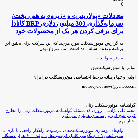
0
معادلات «پولاریس» و «زیرو» به هم ریخت/
سرمایه‌گذاری 300 میلیون دلاری BRP کانادا
برای برقی کردن هر یک از محصولات خود
به گزارش موتورسیکلت نیوز، هرچند که این شرکت برای تحقق این
برنامه وعده 5 ساله داده است. اما، شروع دیدن…
بیشتر بخوانید »
تماس با موتورسیکلت‌نیوز
اولین و تنها رسانه برخط اختصاصی موتورسیکلت در ایران
motorcyclet.news@yahoo.com
گواهینامه موتورسیکلت زنان
محمدعلی نژادیان: روزی که مسئله گواهینامه موتورسیکلت زنان را مطرح
کردم هیچ فرد و رسانه‌ای همیاری نمی‌کرد
اخبار مهم
وام‌های نوسازی موتورسیکلت‌های فرسوده؛ راهکار واقعی یا بازی با
منابع کشور؟ / جایگزینی کامل فرسوده‌ها با تولید ۶۰۰ هزار دستگاه