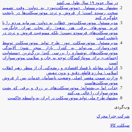
در سال حدود ۱۹ سال طول می‌کشد
پیشنهاد مدیرمسئول «موتورسیکلت‌نیوز» به دولت: وقت تصمیم
سخت رسیده است؛ از فروش و تردد موتورسیکلت‌ها در پایتخت
جلوگیری کنید
مدیرمسئول موتورسیکلت‌نیوز خطاب به دولت: سرمایه مردم را با
خرید موتورهای برقی هدر ندهید/ راه نجات تهران جایگزینی
موتورسیکلت‌های فرسوده نیست؛ بلکه ممنوعیت فروش و تردد در
پایتخت است
مدیرمسئول موتورسیکلت نیوز: طرح تولید موتورسیکلت توسط
خودروسازان می‌تواند به کنترل بازار منجر شود/ آلایندگی
موتورسیکلت‌های نوشماره را بررسی کنید/ بزرگ‌ترین «مسئولیت
اجتماعی» برای مونتاژکنندگان توجه به جان و سلامت موتورسواران
است
الزامات مقابله با فساد اقتصادی و ریشه‌کنی آن از منظر رهبر انقلاب
اسلامی؛ مبارزه قاطع، دقیق و بدون تبعیض
وزارت صمت مقصر اصلی وضعیت نابسامان خدمات پس از فروش
موتورسیکلت‌هاست
جذاب اما بی‌پشتوانه؛ موتورسیکلت‌های پر زرق‌ و برقی که پشت
موتورسواران را خالی می‌کنند
پیشنهاد طرح ملی تولید موتورسیکلت در ایران به واسطه حاکمیت
وب‌گردی
شرکت چترا محرک
سیکلت کالا