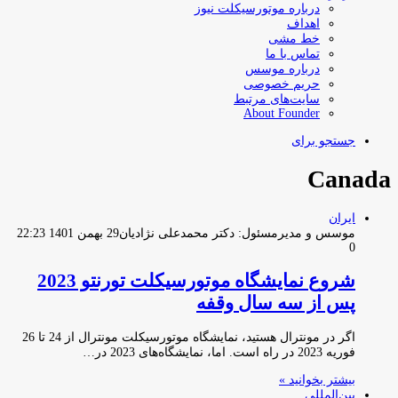
درباره موتورسیکلت نیوز
اهداف
خط مشی
تماس با ما
درباره موسس
حریم خصوصی
سایت‌های مرتبط
About Founder
جستجو برای
Canada
ایران
موسس و مدیرمسئول: دکتر محمدعلی نژادیان
29 بهمن 1401 22:23
0
شروع نمایشگاه موتورسیکلت تورنتو 2023
پس از سه سال وقفه
اگر در مونترال هستید، نمایشگاه موتورسیکلت مونترال از 24 تا 26
فوریه 2023 در راه است. اما، نمایشگاه‌های 2023 در…
بیشتر بخوانید »
بین‌المللی