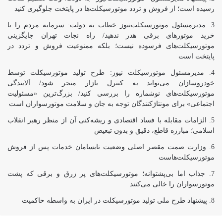
رسیده است؛ از فروش و تردد موتورسیکلت‌ها در پایتخت جلوگیری کنید
مدیرمسئول موتورسیکلت‌نیوز خطاب به دولت: سرمایه مردم را با
خرید موتورهای برقی هدر ندهید/ راه نجات تهران جایگزینی
موتورسیکلت‌های فرسوده نیست؛ بلکه ممنوعیت فروش و تردد در
پایتخت است
مدیرمسئول موتورسیکلت نیوز: طرح تولید موتورسیکلت توسط
خودروسازان می‌تواند به کنترل بازار منجر شود/ آلایندگی
موتورسیکلت‌های نوشماره را بررسی کنید/ بزرگ‌ترین «مسئولیت
اجتماعی» برای مونتاژکنندگان توجه به جان و سلامت موتورسواران است
الزامات مقابله با فساد اقتصادی و ریشه‌کنی آن از منظر رهبر انقلاب
اسلامی؛ مبارزه قاطع، دقیق و بدون تبعیض
وزارت صمت مقصر اصلی وضعیت نابسامان خدمات پس از فروش
موتورسیکلت‌هاست
جذاب اما بی‌پشتوانه؛ موتورسیکلت‌های پر زرق‌ و برقی که پشت
موتورسواران را خالی می‌کنند
پیشنهاد طرح ملی تولید موتورسیکلت در ایران به واسطه حاکمیت