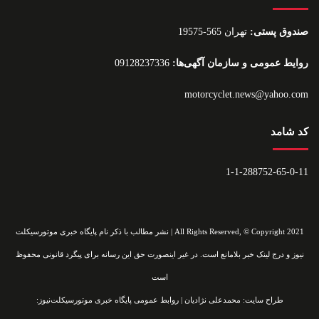
صندوق پستی:
تهران 565-19575
روایط عمومی و سازمان آگهی‌ها:
09128237336
motorcyclet.news@yahoo.com
کد شامد
1-1-288752-65-0-11
All Rights Reserved, © Copyright 2021 | نشر مطالب با ذکر نام پایگاه خبری موتورسیکلت
نیوز و درج لینک خبر بلامانع است. در غیر اینصورت حق این رسانه برای پیگرد قانونی محفوظ
است
طراح سایت: محمدعلی نژادیان | روابط عمومی پایگاه خبری موتورسیکلت‌نیوز: