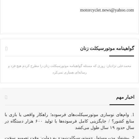
motorcyclet.news@yahoo.com
گواهینامه موتورسیکلت زنان
محمدعلی نژادیان: روزی که مسئله گواهینامه موتورسیکلت زنان را مطرح کردم هیچ فرد و
رسانه‌ای همیاری نمی‌کرد
اخبار مهم
وام‌های نوسازی موتورسیکلت‌های فرسوده؛ راهکار واقعی یا بازی با
منابع کشور؟ / جایگزینی کامل فرسوده‌ها با تولید ۶۰۰ هزار دستگاه در
سال حدود ۱۹ سال طول می‌کشد
پیشنهاد مدیرمسئول «موتورسیکلت‌نیوز» به دولت: وقت تصمیم سخت