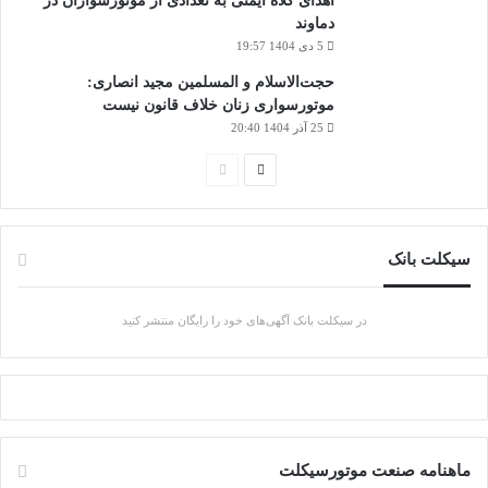
اهدای کلاه ایمنی به تعدادی از موتورسواران در
دماوند
5 دی 1404 19:57
حجت‌الاسلام و المسلمین مجید انصاری:
موتورسواری زنان خلاف قانون نیست
25 آذر 1404 20:40
ص
ص
ف
ف
ح
ح
سیکلت بانک
ه
ه
ب
ق
در سیکلت بانک آگهی‌های خود را رایگان منتشر کنید
ع
ب
د
ل
ی
ی
ماهنامه صنعت موتورسیکلت