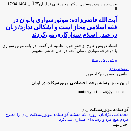
موسس و مدیرمسئول: دکتر محمدعلی نژادیان
25 آبان 1404 17:04
0
آیت‌الله قاضی‌زاده: موتورسواری بانوان در
فقه اسلامی مجاز است و اشکالی ندارد/ زنان
در صدر اسلام سوارکاری می‌کردند
استاد دروس خارج از فقه حوزه علمیه قم گفت: در باب موتورسواری
یا دوچرخه‌سواری بانوان آنچه در حال حاضر مشهور…
بیشتر بخوانید »
صفحه بعدی
تماس با موتورسیکلت‌نیوز
اولین و تنها رسانه برخط اختصاصی موتورسیکلت در ایران
motorcyclet.news@yahoo.com
گواهینامه موتورسیکلت زنان
محمدعلی نژادیان: روزی که مسئله گواهینامه موتورسیکلت زنان را مطرح
کردم هیچ فرد و رسانه‌ای همیاری نمی‌کرد
اخبار مهم