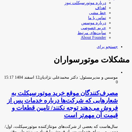
درباره موتورسیکلت نیوز
اهداف
خط مشی
تماس با ما
درباره موسس
حریم خصوصی
سایت‌های مرتبط
About Founder
جستجو برای
مشکلات موتورسواران
موسس و مدیرمسئول: دکتر محمدعلی نژادیان
12 اسفند 1404 15:17
0
مصرف‌کنندگان موقع خرید موتورسیکلت به
شعارهایی که شرکت‌ها درباره خدمات پس از
فروش می‌دهند توجه نکنند/ تامین قطعات و
قیمت آن مهم‌تر است
سال‌هاست که بعضی از شرکت‌های مونتاژکننده موتورسیکلت، اول/
دومی و… برای خدمات پس از فروش را فریاد می‌زنند ولی وقتی…