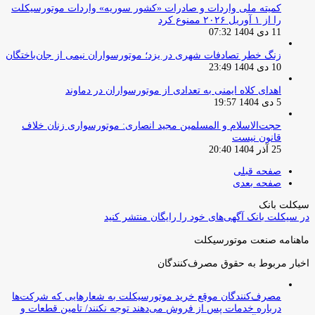
کمیته ملی واردات و صادرات «کشور سوریه» واردات موتورسیکلت
را از ۱ آوریل ۲۰۲۶ ممنوع کرد
11 دی 1404 07:32
زنگ خطر تصادفات شهری در یزد؛ موتورسواران نیمی از جان‌باختگان
10 دی 1404 23:49
اهدای کلاه ایمنی به تعدادی از موتورسواران در دماوند
5 دی 1404 19:57
حجت‌الاسلام و المسلمین مجید انصاری: موتورسواری زنان خلاف
قانون نیست
25 آذر 1404 20:40
صفحه قبلی
صفحه بعدی
سیکلت بانک
در سیکلت بانک آگهی‌های خود را رایگان منتشر کنید
ماهنامه صنعت موتورسیکلت
اخبار مربوط به حقوق مصرف‌کنندگان
مصرف‌کنندگان موقع خرید موتورسیکلت به شعارهایی که شرکت‌ها
درباره خدمات پس از فروش می‌دهند توجه نکنند/ تامین قطعات و