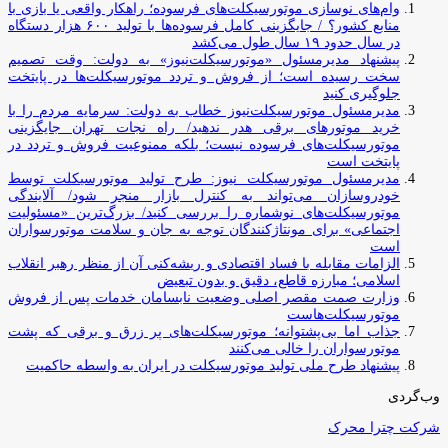
وام‌های نوسازی موتورسیکلت‌های فرسوده؛ راهکار واقعی یا بازی با
منابع کشور؟ / جایگزینی کامل فرسوده‌ها با تولید ۶۰۰ هزار دستگاه
در سال حدود ۱۹ سال طول می‌کشد
پیشنهاد مدیرمسئول «موتورسیکلت‌نیوز» به دولت: وقت تصمیم
سخت رسیده است؛ از فروش و تردد موتورسیکلت‌ها در پایتخت
جلوگیری کنید
مدیرمسئول موتورسیکلت‌نیوز خطاب به دولت: سرمایه مردم را با
خرید موتورهای برقی هدر ندهید/ راه نجات تهران جایگزینی
موتورسیکلت‌های فرسوده نیست؛ بلکه ممنوعیت فروش و تردد در
پایتخت است
مدیرمسئول موتورسیکلت نیوز: طرح تولید موتورسیکلت توسط
خودروسازان می‌تواند به کنترل بازار منجر شود/ آلایندگی
موتورسیکلت‌های نوشماره را بررسی کنید/ بزرگ‌ترین «مسئولیت
اجتماعی» برای مونتاژکنندگان توجه به جان و سلامت موتورسواران
است
الزامات مقابله با فساد اقتصادی و ریشه‌کنی آن از منظر رهبر انقلاب
اسلامی؛ مبارزه قاطع، دقیق و بدون تبعیض
وزارت صمت مقصر اصلی وضعیت نابسامان خدمات پس از فروش
موتورسیکلت‌هاست
جذاب اما بی‌پشتوانه؛ موتورسیکلت‌های پر زرق‌ و برقی که پشت
موتورسواران را خالی می‌کنند
پیشنهاد طرح ملی تولید موتورسیکلت در ایران به واسطه حاکمیت
وب‌گردی
شرکت چترا محرک