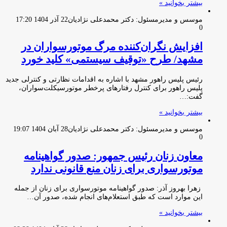
بیشتر بخوانید »
موسس و مدیرمسئول: دکتر محمدعلی نژادیان
22 آذر 1404 17:20
0
افزایش نگران‌کننده مرگ موتورسواران در
مشهد/ طرح «توقیف سیستمی» کلید خورد
رئیس پلیس راهور مشهد با اشاره به اقدامات نظارتی و کنترلی جدید
پلیس راهور برای کنترل رفتارهای پرخطر موتورسیکلت‌سواران،
گفت:…
بیشتر بخوانید »
موسس و مدیرمسئول: دکتر محمدعلی نژادیان
28 آبان 1404 19:07
0
معاون زنان رئیس جمهور: صدور گواهینامه
موتورسواری برای زنان منع قانونی ندارد
زهرا بهروز آذر: صدور گواهینامه موتورسواری برای زنان از جمله
این موارد است که طبق استعلام‌های انجام شده، صدور آن…
بیشتر بخوانید »