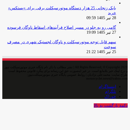
بابک زنجانی 25 هزار دستگاه موتورسیکلت برقی برای «پستکس»
خرید
28 تیر 1405 09:59
گامی رو به جلو در مسیر اصلاح فرآیندهای اسقاط ناوگان فرسوده
27 تیر 1405 19:09
سهم قابل توجه موتورسیکلت و ناوگان لجستیک شهری در مصرف
سوخت
25 تیر 1405 21:22
All Rights Reserved, © Copyright 2021 | نشر مطالب با ذکر نام پایگاه خبری موتورسیکلت نیوز
و درج لینک خبر بلامانع است. در غیر اینصورت حق این رسانه برای پیگرد قانونی محفوظ است
طراح سایت: محمدعلی نژادیان | روابط عمومی پایگاه خبری موتورسیکلت‌نیوز:
motorcyclet.news@yahoo.com
اینستاگرام
تلگرام
خوراک
دکمه بازگشت به بالا