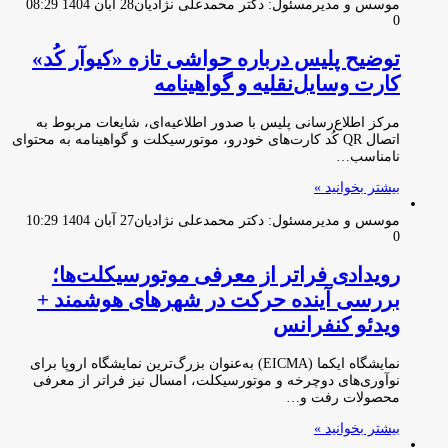
موسس و مدیرمسئول: دکتر محمدعلی نژادیان
28 آبان 1404 08:29
0
توضیح پلیس درباره حواشی تازه «کیوآر کُد»
کارت وسایل‌نقلیه و گواهینامه
مرکز اطلاع‌رسانی پلیس با صدور اطلاعیه‌ای، شایعات مربوط به
اتصال QR کُد کارت‌های خودرو، موتورسیکلت و گواهینامه به محتوای
نامناسب…
بیشتر بخوانید »
موسس و مدیرمسئول: دکتر محمدعلی نژادیان
27 آبان 1404 10:29
0
رویدادی فراتر از معرفی موتورسیکلت‌ها؛
بررسی آینده حرکت در شهرهای هوشمند +
ویدئو کنفرانس
نمایشگاه ایکما (EICMA) به‌عنوان بزرگ‌ترین نمایشگاه اروپا برای
نوآوری‌های دوچرخه‌ و موتورسیکلت، امسال نیز فراتر از معرفی
محصولات رفت و…
بیشتر بخوانید »