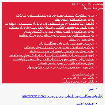
پنجشنبه, 15 مرداد 1405
سر خط خبرها
پلیس اعلام کرد: 56 درصد فوتی‌های تصادفات قم را راکبان
موتورسیکلت تشکیل می‌دهند
آیا طرح ترافیک موتورسیکلت‌ها در تهران قرار است اجرایی شود؟
مدیر عامل موسسه راهگشا بنیاد تعاون فراجا: چهارهزار دستگاه
موتورسیکلت روزانه در کشور تعویض پلاک می شود
فرمانده انتظامی خراسان رضوی: بانوان بدون گواهینامه
موتورسواری نکنند
بررسی وضعیت بازار موتورسیکلت ایران
مرگ برنده اسکار موسیقی در تصادف موتورسیکلت
وقتی موتورسیکلت‌ها آرامش ارومیه را می‌بلعند
توضیحات شهرداری پایتخت درباره طرح ترافیک موتورسیکلت‌ها
معاون زنان رییس جمهور: منتظر اعلام زمان صدور گواهینامه
موتورسیکلت بانوان از سوی پلیس هستیم
خبر مهم بیمه مرکزی ایران برای زنان موتورسوار
شرکت چترا محرک
پایگاه خبری کارآفرینی‌پرس
پایگاه خبری موفقیت‌شناسی
منو
صفحه اصلی