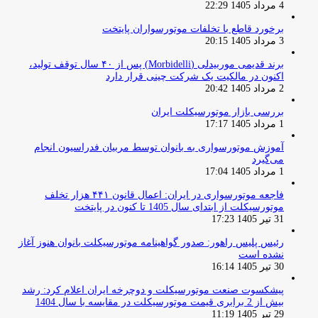
4 مرداد 1405 22:29
برخورد قاطع با تخلفات موتورسواران پایتخت
3 مرداد 1405 20:15
برند قدیمی موربیدلی (Morbidelli) پس از ۴۰ سال توقف تولید،
اکنون در مالکیت یک شرکت چینی قرار دارد
2 مرداد 1405 20:42
بررسی بازار موتورسیکلت ایران
1 مرداد 1405 17:17
آموزش موتورسواری به بانوان توسط مربیان فدراسیون انجام
می‌گیرد
1 مرداد 1405 17:04
فاجعه موتورسواری در ایران: اعمال قانون ۴۴۱ هزار تخلف
موتورسیکلت از ابتدای سال 1405 تا کنون در پایتخت
31 تیر 1405 17:23
رئیس پلیس راهور: صدور گواهینامه موتورسیکلت بانوان هنوز آغاز
نشده است
30 تیر 1405 16:14
پیشکسوت صنعت موتورسیکلت و دوچرخه ایران اعلام کرد: رشد
بیش از 2 برابری قیمت موتورسیکلت در مقایسه با سال 1404
29 تیر 1405 11:19