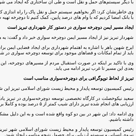
با دیگر سیستم‌های حمل و نقل است و طی آن ساختاری که ایجاد می شود
وی خاطرنشان کرد: اگر بخواهیم سیستم حمل و نقل پاک را راه اندازی کنیم، 
با بانک امضا کردیم که با وام های درصد پایین، کمک کنیم تا دوچرخه تهیه
ایجاد مسیر ایمن دوچرخه سواری در دستور کار شهرداری تبریز است
شهردار تبریز نیز از ایجاد مسیر ایمن دوچرخه سواری خبر داد و گفت: 
ایرج شهین باهر با اشاره به اهتمام شهرداری برای ایجاد فضایی ایمن ب
باید از تمام امکانات و فضاهای موجود برای توسعه دوچرخه سواری در شه
وی با تاکید بر اینکه در صورت استقبال مردم از مسیرهای دوچرخه، ای
بعدی این مسیر تا غرب تبریز ادامه می یابد.
تبریز از لحاظ توپوگرافی برای دوچرخه‌سواری مناسب است
رئیس کمیسیون توسعه پایدار و محیط زیست شورای اسلامی تبریز این ش
سعید نیکوخصلت در کارگاه تخصصی توسعه دوچرخه‌سواری در تبریز یادآ
ارزیابی های انجام شده تبریز دارای شیب کمتر از ۵ درصد بوده و کاملا برای دوچرخه سواری مناسب است.
وی ادامه داد: این شهر در بین دو کوه واقع شده است و به این دلیل مشکل
داشته باشیم.
رئیس کمیسیون توسعه پایدار و محیط زیست شورای اسلامی شهر تبریز ا
نیروی انسانی و سیستم ارزیابی برای حصول نتیجه مناسب ایجاد شود.