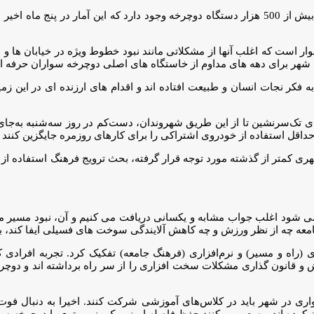
قبل از شیوع کرونا گفته می شد که در کلان شهر دو میلیون نفری تبریز بیش از 500 هزار دستگاه دوچرخه وجود
وار است که اغلب آنها از مشکلاتی مانند نبود خطوط ویژه در خیابان ها و 
ن شهر برای دهه های مداوم از خاستگاه های اصلی دوچرخه سواران حرفه ا
فکر نجات انسان و طبیعت افتاده اند و اقدام های ارزنده ای در این زمی
 تک‌سرنشین تا از این طریق شهروندان، دست‌کم در روز سه‌شنبه به‌جا
اقل استفاده از خودروی اشتراکی را برای کارهای روزمره جایگزین کنند
هری کمتر از گذشته مورد توجه قرار گرفته، بحث ترویج فرهنگ استفاده از
ی شود اغلب جواب مشابه و یکسانی دریافت می کنیم و آن، نبود مسیر 
ه چه از نظر ورزش و چه کاهش آلایندگی سوخت های فسیلی ایفا کند، به
راه و مسیر) و نرم‌افزاری (فرهنگ جامعه) تفکیک کرد. تجربه افرادی ک
 و قانون گذاری مشکلات سخت افزاری را از سر راه برداشته اند و دوچرخه
 در شهر باید در کلاس‌های آموزشی شرکت کنند. اخیرا به دنبال فوت
ن کرده اند و سعی می‌کنند حفظ فاصله ایمنی یک ونیم متری با دوچرخه س