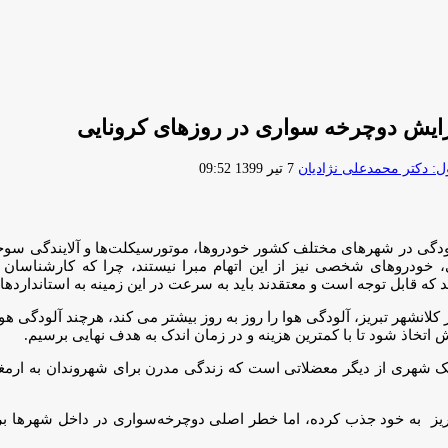
فزايش دوچرخه سوارى در روزهاى كرونايى
ارسال
 دکتر محمدعلی نژادیان
7 تیر 1399 09:52
ایمیل
دگی در شهرهای مختلف کشور خودروها، موتورسیکلت‌ها و آلایندگی سوخت
ودروهای شخصی نیز از این اتهام مبرا نیستند، چرا که کارشناسان در
که قابل توجه است و معتقدند باید به سرعت در این زمینه به استاندارده
لانشهر تبریز، آلودگی هوا را روز به روز بیشتر می کند، هرچند آلودگی 
 اتخاذ شود تا با کمترین هزینه و در زمان اندک به هدف نهایی برسیم.
یک شهری از دیگر معضلاتی است که زندگی مدرن برای شهروندان به ارمغا
بریز به خود جذب کرده، اما خطر اصلی دوچرخه‌سواری در داخل شهرها برخ