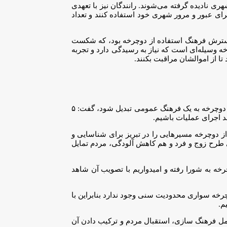
ی نادیده گرفته می‌شوند. رانندگان نیز با تعهدی
برای عبور و مرور شهری خود استفاده کنند و تعداد
یز در سال ۱۳۸۹، با بیان اینکه این طرح اقدام جالبی در گسترش فرهنگ استفاده از دوچرخه بود، که شکست
سیله‌ای است که نیاز به رسیدگی دارد و تجربه
ا از اموالشان مراقبت بکنند.
مدیرعامل سازمان حمل و نقل و ترافیک شهردار تبریز نیز با بیان اینکه من آرزو می کنم در تبریز مسیرهای دوچرخه سواری زیاد شده و استفاده از دوچرخه به یک فرهنگ عمومی تبدیل شود، گفت: ۵
 از دوچرخه مسیرهایی را در تبریز برای شناسایی و
ی طرح زوج و فرد و هم کاهش آلودگی، مردم تمایل
ه سواری در تبریز یکپارچه نیست و رینگ متصلی وجود ندارد، خاطرنشان کرد: هم اکنون طرح ایجاد ۶ مسیر دوچرخه به شورا رفته و امیدواریم با تصویب آن شاهد
خه سواری محدودیت سنی وجود ندارد بنابراین با
مل فرهنگ سازی، استقبال مردم و ترکیب دادن آن