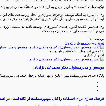
نیکوخصلت ادامه داد: برای رسیدن به این هدف و فرهنگ سازی در بین شهرو
وی با اشاره به اینکه توسعه دوچرخه سواری و ایجاد زیرساخت های این
ایجاد و توسعه سایر حمل و نقل های شهری کمتر هزینه دارد و نتیجه ای ا
وی همچنین گفت: اکنون همه‌ی کشورهای توسعه یافته به سمت انرژی ها
می تواند به سمت این هدف مهم حرکت کند.
برچسب ها
تبریز
دوچرخه سوارى
کرونا
موسس و مدیرمسئول:
0
خواندن این مطلب 8 دقیقه زمان میبرد
اشتراک گذاری
چاپ
فیس
توئیتر
واتس
تلگرام
لینکدین
اشتراک
(X)
آپ
بوک
گذاری
موسس و مدیرمسئول: دکتر محمدعلی نژادیان
از
طریق
ایمیل
پایگاه خبری موتورسیکلت‌نیوز | اولین و تنها رسانه برخط اختصاصی موتورسیک
وبسایت
لینکدین
اینستاگرام
فرهنگ
فرهنگ سازی برای استفاده راکبان موتورسیکلت از کلاه ایمنی در اصف
سازی