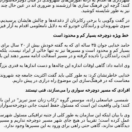
کنند؛ گرچه این فرهنگ سازی ها ارزشمند و ضروری اند در عین حال چند ب
نیز به طور شایسته کوشید.
در گفت وگویی با برخی رکابزنان از دغدغه‌ها و چالش هایشان پرسیدیم،
سوی شهروندان و رانندگان خودرو که به دلایل نامعلومی اقدام به آزار فیزی
خط ویژه دوچرخه بسیار کم و محدود است
حامد خدایی جوان
بسیار کم و محدود است و مسیرها نیز نه تنها خالی از ایراد نیست، بلکه
اذیت رانندگان را نادیده گرفته و در مسیر آسفالت ادامه مسیر دهند این
وی ادامه داد: گاهی اوقات اندازه این چاله‌ها و دست اندازها به قدری ب
خدایی خاطرنشان کرد: به طور کلی باید گفت اکثریت جامعه چه شهروندا
معناست که در فرهنگ‌سازی این موضوع راه درازی در پیش داریم.
افرادی که مسیر دوچرخه سواری را می‌سازند، فنی نیستند
شمسی عباسعلی زاده، موسس گروه “رکاب زنان سبز تبریز” در این بار
کنند؛ ولی واقعیت این است که مسئول حفظ امنیت جانی دوچرخه‌سوارا
وی با بیان اینکه این سازمان به طور کلی از جنبه ترافیکی مسئول شهرس
عمل کرده است؛ تقریبا در هیچ جای شهر مسیر دوچرخه نداریم و مسیرها
دیدگاهی ندارند، گاهی حتی راهی برای ورود به این مسیرها وجود ندارد.