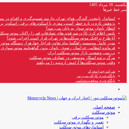
یکشنبه, 18 مرداد 1405
سر خط خبرها
استاندار پایتخت: آلودگی هوای تهران نیازمند تصمیم‌گیری و اقدام در
پژوهش تازه درباره خطر آسیب مغزی با اسکوترهای برقی: اسکوتر بر
انتظار بانوان موتورسوار به پایان می‌رسد؟
پلیس اعلام کرد: 56 درصد فوتی‌های تصادفات قم را راکبان موتورسیکلت تشکیل می‌دهند
آیا طرح ترافیک موتورسیکلت‌ها در تهران قرار است اجرایی شود؟
مدیر عامل موسسه راهگشا بنیاد تعاون فراجا: چهارهزار دستگاه موتو
فرمانده انتظامی خراسان رضوی: بانوان بدون گواهینامه موتورسواری ن
بررسی وضعیت بازار موتورسیکلت ایران
مرگ برنده اسکار موسیقی در تصادف موتورسیکلت
وقتی موتورسیکلت‌ها آرامش ارومیه را می‌بلعند
شرکت چترا محرک
پایگاه خبری کارآفرینی‌پرس
پایگاه خبری موفقیت‌شناسی
منو
صفحه اصلی
موتورسیکلت
موتورسیکلت برقی
تعمیر و نگهداری موتورسیکلت
استانداردهای موتورسیکلت