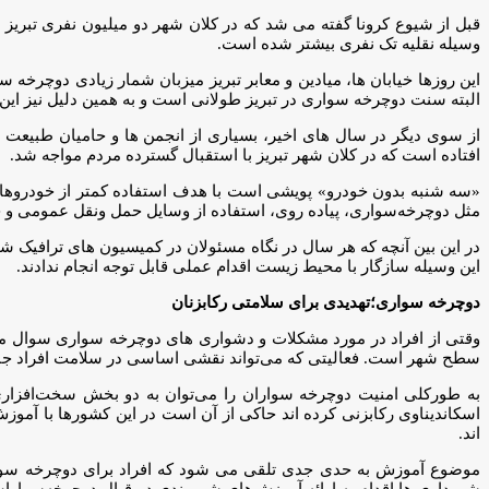
وسیله نقلیه تک نفری بیشتر شده است.
این روزها خیابان ها، میادین و معابر تبریز میزبان شمار زیادی دوچرخه س
البته سنت دوچرخه سواری در تبریز طولانی است و به همین دلیل نیز ای
از سوی دیگر در سال های اخیر، بسیاری از انجمن ها و حامیان طبیعت به 
افتاده است که در کلان شهر تبریز با استقبال گسترده مردم مواجه شد.
«سه شنبه بدون خودرو» پویشی است با هدف استفاده کمتر از خودروهای
مثل دوچرخه‌سواری، پیاده روی، استفاده از وسایل حمل ونقل عمومی و حد
در این بین آنچه که هر سال در نگاه مسئولان در کمیسیون های ترافیک ش
این وسیله سازگار با محیط زیست اقدام عملی قابل توجه انجام ندادند.
دوچرخه سواری؛تهدیدی برای سلامتی رکابزنان
وقتی از افراد در مورد مشکلات و دشواری های دوچرخه سواری سوال م
سطح شهر است. فعالیتی که می‌تواند نقشی اساسی در سلامت افراد جامع
به طورکلی امنیت دوچرخه سواران را می‌توان به دو بخش سخت‌افزاری (
اسکاندیناوی رکابزنی کرده اند حاکی از آن است در این کشورها با آموزش
اند.
موضوع آموزش به حدی جدی تلقی می شود که افراد برای دوچرخه سواری
شهرداری ها اقدام به ارائه آموزش‌های شهروندی در قبال دوچرخه‌سوارا