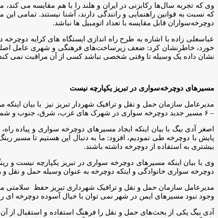
وی که تجربه سال‌ها رکابزنی در ایران و هلند را با هم مقایسه می کند،
که نسبت به قوانین راهنمایی و رانندگی دارند، آشنا نیستند. تمامی این
دوچرخه‌سواران قابل مقایسه با تعداد اتومبیل ها نباشد.
خورد، خاطرنشان کرد: ضعف زیرساخت‌های فرهنگی و شهری عامل اصلی ا
نشان داده یک وسیله تا وقتی شخصی نباشد کسی از آن مراقبت نمی کند بنا
مسیرهای دوچرخه‌سواری در تبریز یکپارچه نیست
– ۶ مسیر جدید دوچرخه سواری در شهرک های غرب، شرق، جنوب و شمال شناسایی کرده ایم و امیدواریم با مصوبه شورای شهر هرچه زودتر شاهد اجرای عملیات باشیم.
اصغر آدی بیگ با بیان اینکه ایجاد مسیرهای دوچرخه سواری و پیاده راه،
پایش با دوچرخه طی نمودیم، افزود: ما به دنبال این هستیم تا مسیر ری
بیشتری به استفاده از دوچرخه داشته باشند.
دوچرخه سواری خانوادگی و اینکه دوچرخه به عنوان وسیله حمل و نقل و رف
مدیرعامل سازمان حمل و نقل و ترافیک شهرداری تبریز حفظ سلامتی مرد
وجود نبود مسیرهای ایمن در شهر نمی توان با خیال آسوده دوچرخه ای را به یک فرد ۷۰ ساله امانت داد و ما همواره نگران سلام
آدی بیگ یکی از بحث‌های حمل و نقل را فرهنگ استفاده و استقبال از 