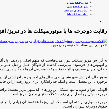
درباره موسس
حریم خصوصی
سایت‌های مرتبط
About Founder
جستجو
برای
رقابت دوچرخه ها با موتورسيكلت ها در تبريز/ ا
موسس و مدیرمسئول:
0
خواندن این مطلب 8 دقیقه زمان میبرد
به گزارش موتورسيكلت نيوز، مدت‌هاست که متهم اصلی و ردیف اول آلو
و اتوبوس‌های فرسوده می‌رسد. گذشته از ناوگان حمل و نقل عمومی، خ
داخلی، میزان مصرف و البته نوع سوخت مصرفی آن ها دیدگاه هایی دارند 
به هر حال، افزایش شهرنشینی طی سال های اخیر و روند افزایشی آن در ک
برخورد با این معضل است و اینکه چه راهکاری برای برون‌رفت از این چالش
آلودگی هوا و صوتی، تنها مشکل این روزهای کلانشهر تبریز نیست؛ تراف
دوچرخه بهترین راه‌حل برای رفع مشکلات دنیای مدرن امروز است.
دوچرخه‌سواری، رشته ای است که این روزها علاقه‌مندان زیادی را در ت
حقوق دوچرخه سواران است.