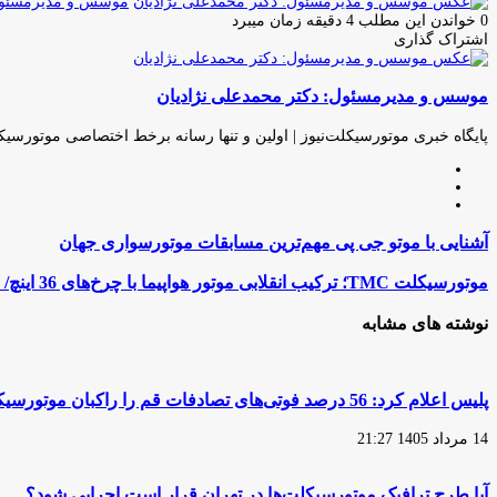
موسس و مدیرمسئول:
0
خواندن این مطلب 4 دقیقه زمان میبرد
اشتراک گذاری
چاپ
فیس
توئیتر
واتس
تلگرام
لینکدین
اشتراک
(X)
آپ
بوک
گذاری
موسس و مدیرمسئول: دکتر محمدعلی نژادیان
از
طریق
ایمیل
پایگاه خبری موتورسیکلت‌نیوز | اولین و تنها رسانه برخط اختصاصی موتورسیک
وبسایت
لینکدین
اینستاگرام
آشنایی
آشنایی با موتو جی پی مهم‌ترین مسابقات موتورسواری جهان
با
موتو
موتورسیکلت
موتورسیکلت TMC؛ ترکیب انقلابی موتور هواپیما با چرخ‌های 36 اینچ/ فیلم
جی
TMC؛
پی
ترکیب
نوشته های مشابه
مهم‌ترین
انقلابی
مسابقات
موتور
موتورسواری
هواپیما
جهان
با
پلیس اعلام کرد: 56 درصد فوتی‌های تصادفات قم را راکبان موتورسیکلت تشکیل می‌دهند
چرخ‌های
36
14 مرداد 1405 21:27
اینچ/
فیلم
آیا طرح ترافیک موتورسیکلت‌ها در تهران قرار است اجرایی شود؟