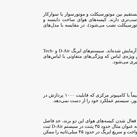
مستقیم بین موتورسیکلت و موتورسوار یا سوارکار
ناسب‌تری دارند. کیسه‌های هوای ساخت داینسه و
موتورسیکلت نصب می‌شود)، در مقایسه با مدل‌های
سیستم‌های هر دو برند که از اوایل سال ۲۰۰۰ در حال توسعه هستند، اخیراً توسط حرفه‌ای‌ترین موتورسوارها و در سخت‌ترین سطح موتورسواری آزمایش شده‌اند. سیستم‌های ایربگ D-Air و Tech-
 ویژه‌ی لباس که ویژگی‌های متفاوتی با لباس‌های
گیری می‌شود.
به دلیل وجود شتاب سنج، GPS و یک (الپاین‌استارز) یا چندین ژیروسکوپ (داینسه)، قبل از تصادف کیسه‌های هوا باز می‌شوند. این سنسورها مستقیماً با کامپیوتر مرکزی که قابلیت ۱۰۰۰ پردازش در
ور، سیستم عملکرد خود را از دست نمی‌دهد.
عال شدن کیسه‌های هوای این دو برند، حد فاصل
۴۰ تا ۵۰ کیلومتر بر ساعت است. به لطف استفاده از متریال‌های جدید، ایربگ‌های این لباس‌های مخصوص در مدت زمان بسیار کمی باز می‌شوند. به عنوان مثال حدود ۳۵ پتنت در سیستم D-Air ثبت
شده است که یکی از آن‌ها استفاده از میکروفیلامنت در لباس است. میکروفیلامنت‌ها که بخش داخلی کیسه‌های هوا را تشکیل داده‌اند، پر شدن یکنواخت و سریع ایربگ در حدود ۴۵ میلی‌ثانیه را ممکن