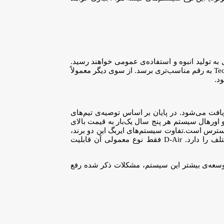
ه تولید انبوه و استفاده‌ی عمومی خواهند رسید.
کیسه‌های هوای مدرن موتورسوارها به تازگی در دسترس عموم قرار گرفته است؛ البته باید چندسالی منتظر ماند تا قیمت فعلی ۱۱۴۹ دلاری Tech-Air به رقم مناسب‌تری برسد. از سوی دیگر معمولاً
د.
ن لباس‌ها است؛ در حال حاضر برای این‌کار که فقط در آمریکا انجام می‌شود، حدود ۳۰۰ دلار هزینه دریافت می‌شود. در پایان بر اساس توصیه‌ی تیم‌های
 قیمت ۱۰۰ دلار انجام شود.سیستم D-Air نیز برای تعویض فعال‌کننده‌ها و اورهال سیستم هر پنج سال یک‌بار به قیمت بالای
داینسه فرستاده شود. سیستم D-Air داینسه در قالب لباس‌های مخصوص با قیمت‌های ۱۷۰۰ دلار تا ۲۶۰۰ دلار در دسترس است.تفاوت سیستم‌های ایربگ این دو برند،
در قیمت و کاربردی بودن آن‌ها است. Tech-Air علاوه بر اینکه قیمت کمتری دارد، قابلیت جدا شدن و نصب روی لباس‌های موتورسواری مختلف را دارد. D-Air فقط نوع معمولی آن قابلیت
سعه‌ی بیشتر این سیستم، مشکلات ذکر شده رفع