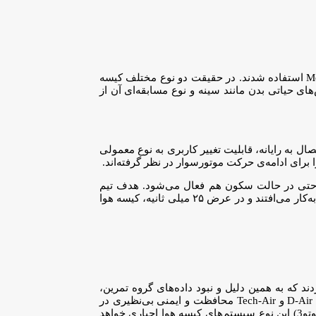
همانند بیشتر تجهیزات موتورسواری، سیستم‌های ایربگ D-Air و Tech-Air قبل از ارائه به‌صورت تولید انبود، ابتدا در مسابقات موتورسواری MotoGP استفاده شدند. در حقیقت دو نوع مختلف کیسه‌
وت‌های مشخصی دارند، به فروش می‌رسد. به عنوان مثال کیسه هوای معمولی D-Air بیشتر از بخش‌های حیاتی بدن مانند سینه و نوع مسابقه‌ای آن از
 راحتی با اتصال به رایانه، قابلیت تغییر کاربری به نوع معمولی
مسابقه‌ای این کیسه‌های هوا، به دلیل تنظیمات و شرایط مسابقه، در سرعت‌های پایین فعال نمی‌شود. البته کیسه هوای معمولی Tech-Air حتی در حالت سکون هم فعال می‌شود. هدف تیم
مهندسی الپاین‌استارز، پیش‌بینی برخورد خودرو یا موتورسیکلت دیگر، به کاربر در حالت سکون است. در این شرایط، هر دو فعال کننده گاز آرگون به‌کار می‌افتند و در عرض ۲۵ میلی ثانیه، کیسه هوا
که به همین دلیل و نبود داده‌های گروه تمرین،
اثرگذاری کامل کیسه‌های هوای مدرن مشخص نیست. با این‌حال، بر اساس گفته‌های سازندگان و تیم‌های مهندسی این شرکت‌ها، کیسه‌های هوای D-Air و Tech-Air محافظت و ایمنی بی‌نظیری در
اختیار موتورسوار قرار می‌دهند. علاوه بر این، برای اولین در تمامی کلاس‌های GP مسابقات موتورسواری این فصل (شامل موتوجی‌پی، موتو2 و موتو3) این نوع سیستم‌های کیسه هوا اجباری خواهد