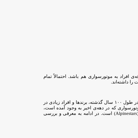
افراد به موتورسواری هم باشد. احتمالاً تمام
را داشته‌اند.
با این‌حال، دنیای موتورسواری و موتورسیکلت‌ها به قدری جذاب هستند که شرکت‌های مختلف، راهکار‌های مقابله با این مشکل را در نظر بگیرند. در طول ۱۰۰ سال گذشته، برندها و افراد زیادی در
وتورسواری که در دهه‌ی اخیر به وجود آمده است،
سیستم‌های ایربگ دو برند بزرگ در صنعت لوازم مربوط به موتورسيكلت، شرکت‌های داینسه (تلفظ انگلیسی داینزه، Dainese) و الپاین‌استارز (Alpinestars) است. در ادامه به معرفی و بررسی