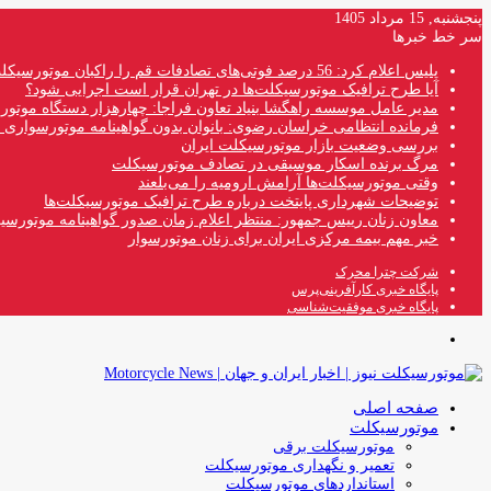
پنجشنبه, 15 مرداد 1405
سر خط خبرها
پلیس اعلام کرد: 56 درصد فوتی‌های تصادفات قم را راکبان موتورسیکلت تشکیل می‌دهند
آیا طرح ترافیک موتورسیکلت‌ها در تهران قرار است اجرایی شود؟
مدیر عامل موسسه راهگشا بنیاد تعاون فراجا: چهارهزار دستگاه موتو
فرمانده انتظامی خراسان رضوی: بانوان بدون گواهینامه موتورسواری ن
بررسی وضعیت بازار موتورسیکلت ایران
مرگ برنده اسکار موسیقی در تصادف موتورسیکلت
وقتی موتورسیکلت‌ها آرامش ارومیه را می‌بلعند
توضیحات شهرداری پایتخت درباره طرح ترافیک موتورسیکلت‌ها
معاون زنان رییس جمهور: منتظر اعلام زمان صدور گواهینامه موتورسی
خبر مهم بیمه مرکزی ایران برای زنان موتورسوار
شرکت چترا محرک
پایگاه خبری کارآفرینی‌پرس
پایگاه خبری موفقیت‌شناسی
منو
صفحه اصلی
موتورسیکلت
موتورسیکلت برقی
تعمیر و نگهداری موتورسیکلت
استانداردهای موتورسیکلت