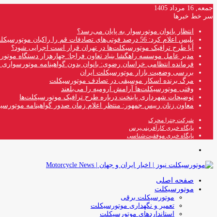
جمعه, 16 مرداد 1405
سر خط خبرها
انتظار بانوان موتورسوار به پایان می‌رسد؟
پلیس اعلام کرد: 56 درصد فوتی‌های تصادفات قم را راکبان موتورسیکلت تشکیل می‌دهند
آیا طرح ترافیک موتورسیکلت‌ها در تهران قرار است اجرایی شود؟
مدیر عامل موسسه راهگشا بنیاد تعاون فراجا: چهارهزار دستگاه موتو
فرمانده انتظامی خراسان رضوی: بانوان بدون گواهینامه موتورسواری ن
بررسی وضعیت بازار موتورسیکلت ایران
مرگ برنده اسکار موسیقی در تصادف موتورسیکلت
وقتی موتورسیکلت‌ها آرامش ارومیه را می‌بلعند
توضیحات شهرداری پایتخت درباره طرح ترافیک موتورسیکلت‌ها
معاون زنان رییس جمهور: منتظر اعلام زمان صدور گواهینامه موتورسی
شرکت چترا محرک
پایگاه خبری کارآفرینی‌پرس
پایگاه خبری موفقیت‌شناسی
منو
صفحه اصلی
موتورسیکلت
موتورسیکلت برقی
تعمیر و نگهداری موتورسیکلت
استانداردهای موتورسیکلت