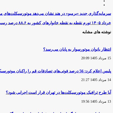
لینکدین
اینستاگرام
سرمایه‌گذاری
سرمایه‌گذاری جدید «برمبو» در هند نشان می‌دهد موتورسیکلت‌های مد
جدید
«برمبو»
خرداد
خرداد ۱۴۰۵ تورم نقطه به نقطه خانوارهای کشور به ۸۸.۶ درصد رسید
در
۱۴۰۵
هند
تورم
نوشته های مشابه
نشان
نقطه
می‌دهد
به
موتورسیکلت‌های
نقطه
مدرن
خانوارهای
انتظار بانوان موتورسوار به پایان می‌رسد؟
واقعاً
کشور
چگونه
به
15 مرداد 1405 20:09
ساخته
۸۸.۶
می‌شوند
درصد
رسید
پلیس اعلام کرد: 56 درصد فوتی‌های تصادفات قم را راکبان موتورسیکلت تشکیل می‌دهند
14 مرداد 1405 21:27
آیا طرح ترافیک موتورسیکلت‌ها در تهران قرار است اجرایی شود؟
13 مرداد 1405 19:56