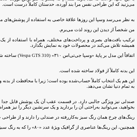
می‌زنید که این طراحی نفس مرا بند آورده، حدستان کاملاً درست است.
به نظر می‌رسد وسپا این روزها علاقهٔ خاصی به استفاده از پوشش‌های مات در نسخه‌های ویژهٔ خود پ
من شخصاً از دیدن این روند لذت می‌برم.
ترکیب بافت‌های بصری و پرداخت‌های مختلف، همراه با استفاده از یک 
همیشه تلاش می‌کند در محصولات خود به نمایش بگذارد.
اتفاقاً این مدل بر پایهٔ «وسپا جی‌تی‌اس ۳۱۰» (Vespa GTS 310) ساخته شده است.
این بدنه کاملاً از فولاد ساخته شده است.
به تمام دنیا نشان می‌دهد.
صندلی نیز ویژگی جالبی دارد. در قسمت عقب آن یک پوشش قابل جدا شد
بخواهید، می‌توانید به‌راحتی آن را بردارید و یک سرنشین دیگر را نیز همراه
رینگ‌های چرخ همان رنگ سبز به‌کاررفته در صندلی را دارند و از طراحی «وسپا ۹۸» (Vespa 98) اصلی که در سال ۱۹۴۶ معرفی شد الهام 
همچنین، این رینگ‌ها عناصری از گرافیک ویژهٔ عدد «۸۰» را که به رنگ سبز روی بدنهٔ ادیزیونه اوتانتسیمو دیده می‌شود، در خود دارند.