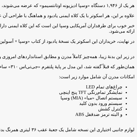
هر یک از ۱,۹۴۶ دستگاه «وسپا ادیزیونه اوتانتسیمو» که عرضه می‌شوند، دارای یک پلاک یادبود شماره‌دار ویژه خواهند بود که در فضای ذخیره‌سازی زیر صندلی قرار گرفته است.
علاوه بر این، هر اسکوتر با یک کلاه ایمنی یادبود و هماهنگ با طراحی آن
ارائه می‌شود.
در نهایت، خریداران این اسکوتر یک نسخهٔ یادبود از کتاب «وسپا × آسولین» (Vespa x Assouline) را نیز همراه خرید خود دریافت خواهند
در زیر این بدنهٔ زیبا، همه‌چیز کاملاً مدرن و مطابق استانداردهای امروزی
همان‌طور که قبلاً گفته شد، این مدل بر پایهٔ پلتفرم «جی‌تی‌اس ۳۱۰» ساخته شده و از موتور تک‌سیلندر ۳۱۰ سی‌سی استفاده می‌کند که طبق ادعای شرکت،
امکانات مدرن آن شامل موارد زیر است:
چراغ‌های تمام LED
نمایشگر تمام‌رنگی TFT پنج اینچی
سیستم اتصال «میا» (MIA) وسپا
سیستم ورود بدون کلید
کنترل کشش
و البته ترمز ضدقفل ABS
لوازم جانبی اختیاری این نسخه شامل یک جعبهٔ عقب ۳۶ لیتری همرنگ بدنه است که می‌توان برای سرنشین عقب نیز یک تکیه‌گاه هماهنگ با صندلی سبزرنگ و زیبای آن رویش نصب کرد.