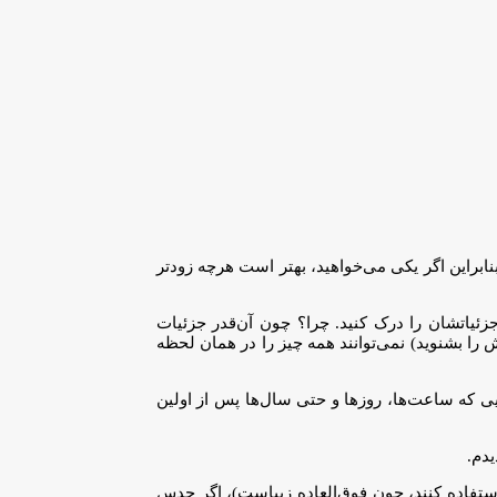
هان فروخته خواهد شد. از این تعداد، فقط ۲۵ دستگاه به آمریکا می‌رسد؛ بنابراین اگر یکی می‌خواهید، بهتر است هرچه زودتر
زئیاتشان را درک کنید. چرا؟ چون آن‌قدر جزئیات
 را بشنوید) نمی‌توانند همه چیز را در همان لحظه
یی که ساعت‌ها، روزها و حتی سال‌ها پس از اولین
یدم.
د استفاده کنند، چون فوق‌العاده زیباست)، اگر حدس