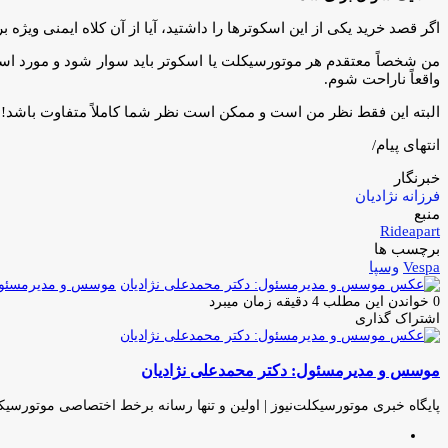
اگر قصد خرید یکی از این اسکوترها را داشتید، آیا از آن کلاه ایمنی ویژه 
من شخصاً معتقدم هر موتورسیکلت یا اسکوتر باید سوار شود و مورد استفا
واقعاً ناراحت شوم.
البته این فقط نظر من است و ممکن است نظر شما کاملاً متفاوت باشد!
انتهای پیام/
خبرنگار
فرزانه نژادیان
منبع
Rideapart
برچسب ها
Vespa
وسپا
موسس و مدیرمسئول:
0
خواندن این مطلب 4 دقیقه زمان میبرد
اشتراک گذاری
چاپ
فیس
توئیتر
واتس
تلگرام
لینکدین
اشتراک
(X)
آپ
بوک
گذاری
موسس و مدیرمسئول: دکتر محمدعلی نژادیان
از
طریق
ایمیل
پایگاه خبری موتورسیکلت‌نیوز | اولین و تنها رسانه برخط اختصاصی موتورسیک
وبسایت