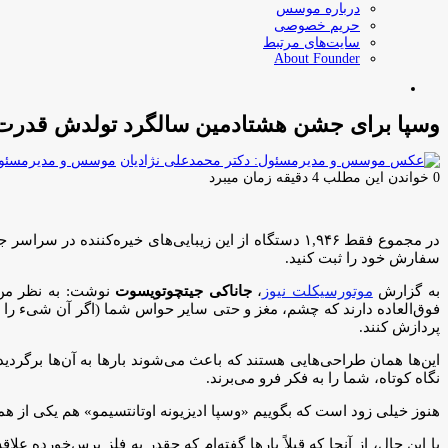
درباره موسس
حریم خصوصی
سایت‌های مرتبط
About Founder
جستجو
برای
وسپا برای جشن هشتادمین سالگرد تولدش قدرت 
موسس و مدیرمسئول:
0
خواندن این مطلب 4 دقیقه زمان میبرد
سفارش خود را ثبت کنید.
به گزارش
موتورسیکلت نیوز
،
جاناکی جیتچوتویسوت
نوشت: به نظر من، 
فوق‌العاده دارند که چشم، مغز و حتی سایر حواس شما (اگر آن شیء را از 
پردازش کنند.
این‌ها همان طراحی‌هایی هستند که باعث می‌شوند بارها به آن‌ها برگردی
نگاه کوتاه، شما را به فکر فرو می‌برند.
هنوز خیلی زود است که بگوییم «وسپا ادیزیونه اوتانتسیمو» هم یکی از هم
با این حال، از آنجا که قبلاً بارها گفته‌ام که چقدر به فلز برس‌خورده 