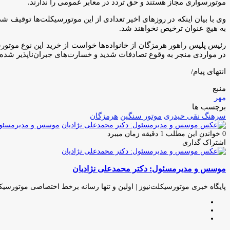
موتورسواری مجاز هستند و حق تردد در معابر عمومی را ندارند.
وی با بیان اینکه در روزهای اخیر تعدادی از این موتورسیکلت‌ها توقیف شد
به هیچ عنوان ترخیص نخواهند شد.
رئیس پلیس راهور هرمزگان از خانواده‌ها خواست از خرید این نوع موتور
در مواردی منجر به وقوع تصادفات شدید و خسارت‌های جبران‌ناپذیر شده
انتهای پیام/
منبع
مهر
برچسب ها
سرهنگ نقی حیدری
موتور سنگین
هرمزگان
موسس و مدیرمسئول:
0
خواندن این مطلب 1 دقیقه زمان میبرد
اشتراک گذاری
چاپ
فیس
توئیتر
واتس
تلگرام
لینکدین
اشتراک
(X)
آپ
بوک
گذاری
موسس و مدیرمسئول: دکتر محمدعلی نژادیان
از
طریق
ایمیل
پایگاه خبری موتورسیکلت‌نیوز | اولین و تنها رسانه برخط اختصاصی موتورسیک
وبسایت
لینکدین
اینستاگرام