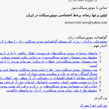
22 خرداد 1405 22:56
تماس با موتورسیکلت‌نیوز
اولین و تنها رسانه برخط اختصاصی موتورسیکلت در ایران
motorcyclet.news@yahoo.com
گواهینامه موتورسیکلت زنان
محمدعلی نژادیان: روزی که مسئله گواهینامه موتورسیکلت زنان را مطرح کردم
اخبار مهم
وام‌های نوسازی موتورسیکلت‌های فرسوده؛ راهکار واقعی یا بازی با منابع کشور؟ / جایگزینی کامل فرس
پیشنهاد مدیرمسئول «موتورسیکلت‌نیوز» به دولت: وقت تصمیم سخت رس
مدیرمسئول موتورسیکلت‌نیوز خطاب به دولت: سرمایه مردم را با خری
است
مدیرمسئول موتورسیکلت نیوز: طرح تولید موتورسیکلت توسط خودروسازا
مونتاژکنندگان توجه به جان و سلامت موتورسواران است
الزامات مقابله با فساد اقتصادی و ریشه‌کنی آن از منظر رهبر انقلاب 
وزارت صمت مقصر اصلی وضعیت نابسامان خدمات پس از فروش مو
جذاب اما بی‌پشتوانه؛ موتورسیکلت‌های پر زرق‌ و برقی که پشت موتور
پیشنهاد طرح ملی تولید موتورسیکلت در ایران به واسطه حاکمیت
وب‌گردی
شرکت چترا محرک