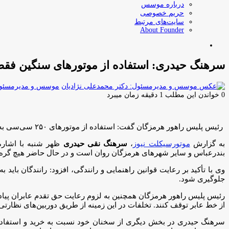
درباره موسس
حریم خصوصی
سایت‌های مرتبط
About Founder
جستجو
برای
سرهنگ حیدری: استفاده از موتورهای سنگین فق
موسس و مدیرمسئول:
0
خواندن این مطلب 1 دقیقه زمان میبرد
رئیس پلیس راهور هرمزگان گفت: استفاده از موتورهای ۲۵۰ سی‌سی به بالا تنها در پیست‌های مجاز امکان‌پذیر است.
به گزارش
موتورسیکلت نیوز
،
سرهنگ نقی حیدری
ظهر شنبه با اشاره
بندرعباس و سایر شهرهای هرمزگان روان است و در حال حاضر هیچ گر
وی با تأکید بر رعایت قوانین راهنمایی و رانندگی، افزود: رانندگان باید
جلوگیری شود.
رئیس پلیس راهور هرمزگان همچنین به لزوم رعایت حق تقدم عابران پیاده
از خط عابر توقف کنند. تخلفات در این زمینه از طریق دوربین‌های نظارت