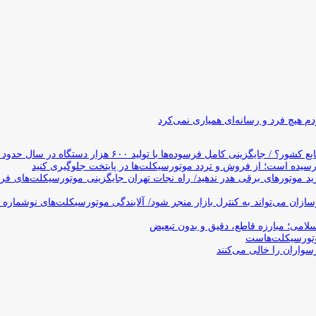
 هیچ فرد و رسانه‌ای همیاری نمی‌کرد
وده‌ها با تولید ۶۰۰ هزار دستگاه در سال حدود ۱۹ سال طول می‌کشد
یده است؛ از فروش و تردد موتورسیکلت‌ها در پایتخت جلوگیری کنید
د موتورهای برقی هدر ندهید/ راه نجات تهران جایگزینی موتورسیکلت‌های ف
ن می‌تواند به کنترل بازار منجر شود/ آلایندگی موتورسیکلت‌های نوشماره 
اسلامی؛ مبارزه قاطع، دقیق و بدون تبعیض
تورسیکلت‌هاست
سواران را خالی می‌کنند