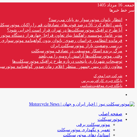
جمعه, 16 مرداد 1405
سر خط خبرها
انتظار بانوان موتورسوار به پایان می‌رسد؟
پلیس اعلام کرد: 56 درصد فوتی‌های تصادفات قم را راکبان موتورسیکلت تشکیل می‌دهند
آیا طرح ترافیک موتورسیکلت‌ها در تهران قرار است اجرایی شود؟
مدیر عامل موسسه راهگشا بنیاد تعاون فراجا: چهارهزار دستگاه موتو
فرمانده انتظامی خراسان رضوی: بانوان بدون گواهینامه موتورسواری ن
بررسی وضعیت بازار موتورسیکلت ایران
مرگ برنده اسکار موسیقی در تصادف موتورسیکلت
وقتی موتورسیکلت‌ها آرامش ارومیه را می‌بلعند
توضیحات شهرداری پایتخت درباره طرح ترافیک موتورسیکلت‌ها
معاون زنان رییس جمهور: منتظر اعلام زمان صدور گواهینامه موتورسی
شرکت چترا محرک
پایگاه خبری کارآفرینی‌پرس
پایگاه خبری موفقیت‌شناسی
منو
صفحه اصلی
موتورسیکلت
موتورسیکلت برقی
تعمیر و نگهداری موتورسیکلت
استانداردهای موتورسیکلت