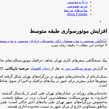
درباره موسس
حریم خصوصی
سایت‌های مرتبط
About Founder
جستجو
برای
افزایش موتورسواری طبقه‌ متوسط
موسس و مدیرمسئول:
0
خواندن این مطلب 5 دقیقه زمان میبرد
پیک صبحگاهی سفرهای کاری تهران شاهد «ترافیک موتورسیکلت‌های حامل
به گزارش
موتورسیکلت نیوز
به نقل از
دنیای اقتصاد
،
مرضیه باریکانی
، کا
سبک‌تازه‌ای از جابه‌جایی‌های شهری در بزرگراه‌های تهران شکل گرفته 
است.
جابه‌جایی‌های روزانه در خیابان‌های تهران طی کمتر از یک‌سال گذش
اجباری» به موتورسیکلت، منعطف‌ترین اسباب تردد در سطح پایتخت، ط
به‌خصوص بزرگراه‌های شهر تهران طی ماه‌های اخیر حاکی است، همز
مناطق مسکونی خارج از مرکز شهر به سمت محدوده اداری هستند.