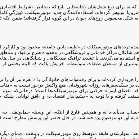
که نه برای نوع شغل‌شان (جابه‌جایی بار) که به‌خاطر «شرایط اقتصادی»
سوی‌دیگر، این وسیله را از سراجبار
ی‌دهند، به شکل محسوس زوج‌های جوان در این گروه قرار گرفته‌اند؛ ضمن آنکه
ی‌های «دنیای‌اقتصاد» نشان می‌دهد، تا پیش‌از شروع دهه 1400، عمده ترددهای موتورسیکلت در «طبقه پایین جام
هم شاغلان مراکز خدماتی و فروشگاهی در محدوده طرح ترافیک و مناطق 
استفاده می‌کردند. با تشدید ترافیک صبحگاهی و شبانگاهی در سال‌های ا
بیشتری از شاغلان طبقات متوسط»، افزایش یافت که البته بخشی از ش
اکنون، رانندگان و مسافران جدید موتورسیکلت، عمدت
 آمده در سبک‌سفرهای روزانه شهروندان، هیچ واکنش درخور نسبت به «منا
فاقد «فضای ایمن» حرکتی برای موتورسیکلت‌ها است؛ درحالی‌که سهم این
ت گرفته و با توجه به «چشم‌انداز اقتصادی» و «افق توانایی شبکه 
اب می‌آید یا نه و همچنین فارغ از اینکه، این وسیله حمل‌ونقلی چه 
اد» به این دو موضوع پرداخته شد، در حال حاضر این پرسش مطرح است که
» در پاسخ به این پرسش، 9 علت را نشان می‌دهد؛ سوارشدن طبقه متوسط روی موتورسیکلت در پایت