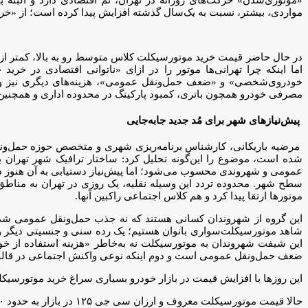
مواردی، بیشتر، نسبت به یک‌سال گذشته افزایش پیدا کرده است؛ از «خر
در حال حاضر قیمت خرید موتورسیکلت کلاس متوسط رو به بالا، کمتر از 
اما اینکه چرا تهرانی‌ها موتور را در ازای «ناتوانی اقتصادی در 
خودروی‌شخصی» و «ضعف حمل‌ونقل عمومی»، هزینه‌های دیگری نیز وجود
مصرفی خودرو همچون باتری، کمبود پارکینگ در محدوده اداری و همچنین 
پیش‌نیازهای شهر برای مُد جدید جابه‌جایی
مرضیه باریکانی، کارشناس برنامه‌ریزی شهری و متخصص حوزه حمل‌ونقل و
شده است، موضوع را این‌گونه تحلیل کرد: ساختار ترافیک شهر تهران 
عمومی و شهروندی محسوب می‌شود؛ اما پیش‌نیاز دستیابی به آن هنوز د
سطح شهر. محدوده تردد این وسیله نقلیه، یک روزی در تهران به مناطق
موتورها ارتقا پیدا کرد و هم کلاس اجتماعی راکبین آنها.
این گروه از شهروندان کسانی هستند که نه جذب حمل‌ونقل عمومی شدند
شاهد موتورسیکلت‌سواری بانوان هستیم؛ یک رده سنی و جنسیتی دیگر وا
این شیفت شهروندان به موتورسیکلت نه به‌خاطر «هزینه استفاده از خودر
ضعف حمل‌ونقل عمومی است و دوم اینکه نوعی واکنش اجتماعی در قالب ب
این روزها با افزایش قیمت در بازار خودرو بسیاری سراغ خرید موتورسیکل
حالا قیمت موتورسیکلت معروف و ارزان سی جی ۱۲۵ در بازار به حدود ۲۵۰ تا ۳۵۰ میلیون تومان رسیده است.