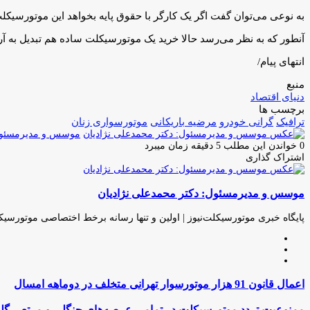
به نوعی می‌توان گفت اگر یک کارگر با حقوق پایه بخواهد این موتورسیکلت را بخرد با
آنطور که به نظر می‌رسد حالا خرید یک موتورسیکلت ساده هم تبدیل به 
انتهای پیام/
منبع
دنیای اقتصاد
برچسب ها
ترافیک
گرانی خودرو
مرضیه باریکانی
موتورسواری زنان
موسس و مدیرمسئول:
0
خواندن این مطلب 5 دقیقه زمان میبرد
اشتراک گذاری
چاپ
فیس
توئیتر
واتس
تلگرام
لینکدین
اشتراک
(X)
آپ
بوک
گذاری
موسس و مدیرمسئول: دکتر محمدعلی نژادیان
از
طریق
ایمیل
پایگاه خبری موتورسیکلت‌نیوز | اولین و تنها رسانه برخط اختصاصی موتورسیک
وبسایت
لینکدین
اینستاگرام
اعمال
اعمال قانون 91 هزار موتورسوار تهرانی متخلف در دوماهه امسال
قانون
91
ممنوعیت
ممنوعیت تردد موتورسیکلت در تمامی عرصه‌های جنگلی و مرتعی گل