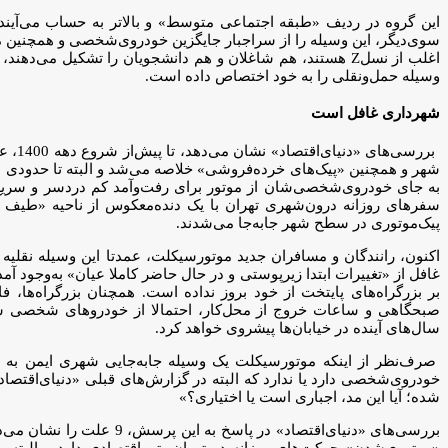
این گروه در ردیف «طبقه اجتماعی متوسط» و بالاتر به حساب می‌آیند 
اغلب از نسلZ هستند، هم شاغلان و هم دانشجویان را تشکیل م
وسیله حمل‌ونقلی را به خود اختصاص داده است.
شهرداری غافل است
بررس
شهر و همچنین «پیک‌های خرده‌فروشی» خلاصه می‌شد و البته تا حدودی 
به جای خودروی‌شخصی‌شان از موتور برای رفت‌وآمد کم‌ دردسر و سریع 
سفرهای روزانه درون‌شهری تهران با یک دنده‌معکوس از ناحیه «طیف 
پیک‌موتوری در سطح شهر جابه‌جا می‌شدند.
غافل از «تغییرات ابتدا زیرپوستی و در حال حاضر کاملا عیان» به‌وجود
بر بزرگراه‌های پایتخت از خود بروز نداده است. همچنان بزرگراه‌ها، 
صبحگاهی و ساعات خروج از محل‌کار، احتمالا از خودروهای شخصی سبق
سال‌های آینده در خیابان‌ها پیشروی خواهد کرد.
صرف‌نظر از اینکه موتورسیکلت یک وسیله جابه‌جایی شهری ایمن به حس
خودروی‌شخصی دارد یا ندارد که البته در گزارش‌های قبلی «دنیای‌اقتص
شده؛ آیا این مد، اجباری است یا اختیاری؟»
بررسی‌های «دنیای‌اقتصاد