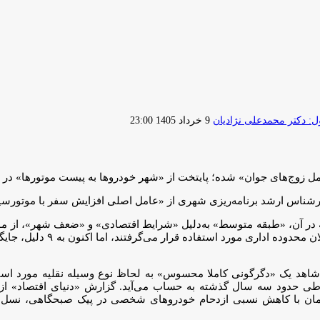
ارسال
 دکتر محمدعلی نژادیان
9 خرداد 1405 23:00
ایمیل
 زوج‌های جوان» شده؛ پایتخت از «شهر خودروها به پیست موتورها» در ح
رشناس ارشد برنامه‌ریزی شهری از «عامل اصلی افزایش سفر با موتور
که در آن، «طبقه متوسط» به‌دلیل «شرایط اقتصادی» و «ضعف شهر»، از موت
موتورها خیلی پیش‌تر برای عبور در
ته، شاهد یک «دگرگونی کاملا محسوس» به لحاظ نوع وسیله نقلیه مورد 
ی حدود سه سال گذشته به حساب می‌آید. گزارش «دنیای‌ اقتصاد» از ت
مان با کاهش نسبی ازدحام خودروهای شخصی در پیک صبحگاهی، نسل تا