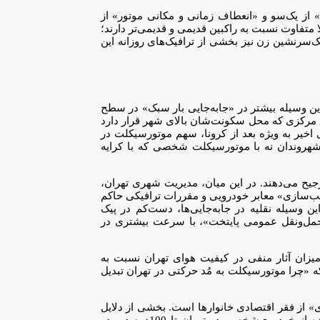
 از یک‌سو و «انعطاف زمانی و مکانی موتور» از
 جایگزین خودروی‌شخصی و همچنین مترو یا اتوبوس کرده‌اند. استفاده‌کنندگان جدید موتورسیکلت، 5ویژگی کاملا متفاوت نسبت به راکبین قدیمی و قدیمی‌تر دارند؛
 تک‌سرنشین زن نیز بخشی از ترافیک‌های روزانه این
عه» محدود بود و کارکرد این وسیله بیشتر در «جابه‌جایی بار سبک» در سطح
مرکزی که محل‌ سکونت‌شان بالای شهر قرار دارد
خیر به ویژه بعد از کرونا، سهم موتورسیکلت در
هروندان نه با موتورسیکلت شخصی که با کرایه
ا این وسیله نقلیه را خریداری کرده‌اند و برای رفت‌وآمدهای خانوادگی یا 2 نفره نیز آن را ترجیح می‌دهند. در این میان، مدیریت شهری تهران،
سب‌سازی» معابر خودرویی و مقررات ترافیکی حاکم
 وسیله نقلیه در جابه‌جایی‌ها، دست‌کم در پیک‌
حمل‌ونقل عمومی پایتخت»، با سرعت بیشتری در
میزان آثار منفی در کیفیت هوای تهران نسبت به
 «چرا موتورسیکلت به مُد حرکتی در تهران تبدیل
خت، «نمای دیگری» از فقر اقتصادی خانوارها است. بخشی از دلایل