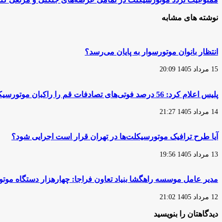
هزار
تردد
موتورسوار
موتورسیکلت
نوشته های مشابه
تهرانی
در
متخلف
تمامی
در
عرصه‌های
دوماهه
جنگلی
انتظار بانوان موتورسوار به پایان می‌رسد؟
امسال
و
مرتعی
15 مرداد 1405 20:09
گلستان
پلیس اعلام کرد: 56 درصد فوتی‌های تصادفات قم را راکبان موتورسیکلت تشکیل می‌دهند
14 مرداد 1405 21:27
آیا طرح ترافیک موتورسیکلت‌ها در تهران قرار است اجرایی شود؟
13 مرداد 1405 19:56
مدیر عامل موسسه راهگشا بنیاد تعاون فراجا: چهارهزار دستگاه مو
12 مرداد 1405 21:02
دیدگاهتان را بنویسید