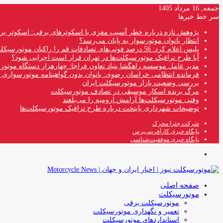
جمعه, 16 مرداد 1405
سر خط خبرها
پژوهش تازه درباره خطر آسیب مغزی با اسکوترهای برقی: اسکوتر بر
انتظار بانوان موتورسوار به پایان می‌رسد؟
پلیس اعلام کرد: 56 درصد فوتی‌های تصادفات قم را راکبان موتورسیکلت تشکیل می‌دهند
آیا طرح ترافیک موتورسیکلت‌ها در تهران قرار است اجرایی شود؟
مدیر عامل موسسه راهگشا بنیاد تعاون فراجا: چهارهزار دستگاه موتو
فرمانده انتظامی خراسان رضوی: بانوان بدون گواهینامه موتورسواری ن
بررسی وضعیت بازار موتورسیکلت ایران
مرگ برنده اسکار موسیقی در تصادف موتورسیکلت
وقتی موتورسیکلت‌ها آرامش ارومیه را می‌بلعند
توضیحات شهرداری پایتخت درباره طرح ترافیک موتورسیکلت‌ها
شرکت چترا محرک
پایگاه خبری کارآفرینی‌پرس
پایگاه خبری موفقیت‌شناسی
منو
صفحه اصلی
موتورسیکلت
موتورسیکلت برقی
تعمیر و نگهداری موتورسیکلت
استانداردهای موتورسیکلت