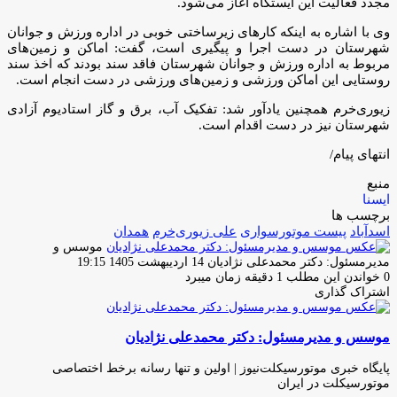
مجدد فعالیت این ایستگاه آغاز می‌شود.
وی با اشاره به اینکه کارهای زیرساختی خوبی در اداره ورزش و جوانان
شهرستان در دست اجرا و پیگیری است، گفت: اماکن و زمین‌های
مربوط به اداره ورزش و جوانان شهرستان فاقد سند بودند که اخذ سند
روستایی این اماکن ورزشی و زمین‌های ورزشی در دست انجام است.
زیوری‌خرم همچنین یادآور شد: تفکیک آب، برق و گاز استادیوم آزادی
شهرستان نیز در دست اقدام است.
انتهای پیام/
منبع
ایسنا
برچسب ها
اسدآباد
پیست موتورسواری
علی زیوری‌خرم
همدان
موسس و
ارسال
مدیرمسئول: دکتر محمدعلی نژادیان
14 اردیبهشت 1405 19:15
ایمیل
0
خواندن این مطلب 1 دقیقه زمان میبرد
اشتراک گذاری
چاپ
فیس
توئیتر
واتس
تلگرام
لینکدین
اشتراک
(X)
آپ
بوک
گذاری
موسس و مدیرمسئول: دکتر محمدعلی نژادیان
از
طریق
ایمیل
پایگاه خبری موتورسیکلت‌نیوز | اولین و تنها رسانه برخط اختصاصی
موتورسیکلت در ایران