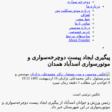
دوچرخه سواری
درباره ما
درباره موتورسیکلت نیوز
اهداف
خط مشی
تماس با ما
درباره موسس
حریم خصوصی
سایت‌های مرتبط
About Founder
جستجو
برای
پیگیری ایجاد پیست دوچرخه‌سواری و
موتورسواری اسدآباد همدان
موسس و
ارسال
مدیرمسئول: دکتر محمدعلی نژادیان
14 اردیبهشت 1405 19:15
ایمیل
0
خواندن این مطلب 1 دقیقه زمان میبرد
عکس تزئینی است.
رئیس ورزش و جوانان اسدآباد از پیگیری ایجاد پیست دوچرخه‌سواری و
موتورسواری در این شهرستان خبر داد.