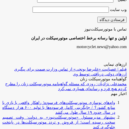
وب‌ سایت
تماس با موتورسیکلت‌نیوز
اولین و تنها رسانه برخط اختصاصی موتورسیکلت در ایران
motorcyclet.news@yahoo.com
ارزهای نیمایی
فیلم | عصبانیت «علیرضا یونچی» از تماس وزارت صمت برای پیگیری
ارزهای دولتی دریافتی توسط وی
گواهینامه موتورسیکلت زنان
محمدعلی نژادیان: روزی که مسئله گواهینامه موتورسیکلت زنان را مطرح
کردم هیچ فرد و رسانه‌ای همیاری نمی‌کرد
اخبار مهم
وام‌های نوسازی موتورسیکلت‌های فرسوده؛ راهکار واقعی یا بازی با
منابع کشور؟ / جایگزینی کامل فرسوده‌ها با تولید ۶۰۰ هزار دستگاه
در سال حدود ۱۹ سال طول می‌کشد
پیشنهاد مدیرمسئول «موتورسیکلت‌نیوز» به دولت: وقت تصمیم
سخت رسیده است؛ از فروش و تردد موتورسیکلت‌ها در پایتخت
جلوگیری کنید