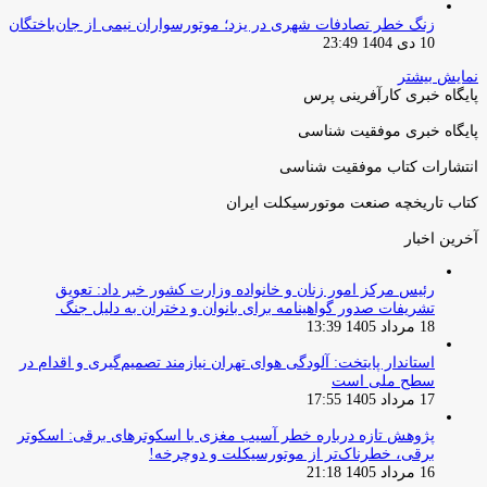
زنگ خطر تصادفات شهری در یزد؛ موتورسواران نیمی از جان‌باختگان
10 دی 1404 23:49
نمایش بیشتر
پایگاه خبری کارآفرینی پرس
پایگاه خبری موفقیت شناسی
انتشارات کتاب موفقیت شناسی
کتاب تاریخچه صنعت موتورسیکلت ایران
آخرین اخبار
رئیس مرکز امور زنان و خانواده وزارت کشور خبر داد: تعویق
تشریفات صدور گواهینامه برای بانوان و دختران به دلیل جنگ
18 مرداد 1405 13:39
استاندار پایتخت: آلودگی هوای تهران نیازمند تصمیم‌گیری و اقدام در
سطح ملی است
17 مرداد 1405 17:55
پژوهش تازه درباره خطر آسیب مغزی با اسکوترهای برقی: اسکوتر
برقی، خطرناک‌تر از موتورسیکلت و دوچرخه!
16 مرداد 1405 21:18