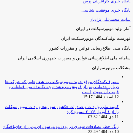
پایگاه خبری کارآفرینی پرس
پایگاه خبری موفقیت شناسی
سایت محمدعلی نژادیان
آمار تولید موتورسیکلت در ایران
فهرست تولیدکنندگان موتورسیکلت ایران
پایگاه ملی اطلاع‌رسانی قوانین و مقررات کشور
سامانه ملی اطلاع‌رسانی قوانین و مقررات جمهوری اسلامی ایران
مشکلات موتورسواران
مصرف‌کنندگان موقع خرید موتورسیکلت به شعارهایی که شرکت‌ها
درباره خدمات پس از فروش می‌دهند توجه نکنند/ تامین قطعات و
قیمت آن مهم‌تر است
12 اسفند 1404 15:17
کمیته ملی واردات و صادرات «کشور سوریه» واردات موتورسیکلت
را از ۱ آوریل ۲۰۲۶ ممنوع کرد
11 دی 1404 07:32
زنگ خطر تصادفات شهری در یزد؛ موتورسواران نیمی از جان‌باختگان
10 دی 1404 23:49