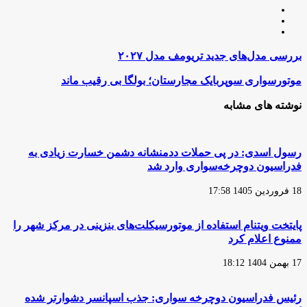
وبسایت
لینکدین
اینستاگرام
بررسی
بررسی مدل‌های جدید تریومف مدل ۲۰۲۷
مدل‌های
جدید
موتورسواری
موتورسواری سوپربایک مجارستان؛ بولگا بی رقیب ماند
تریومف
سوپربایک
مدل
مجارستان؛
نوشته های مشابه
۲۰۲۷
بولگا
بی
رقیب
ماند
رسول اسدی: در پی حملات ددمنشانه دشمن خسارت زیادی به
فدراسیون دوچرخه‌سواری وارد شد
18 فروردین 1405 17:58
پایتخت ویتنام استفاده از موتورسیکلت‌های بنزینی در مرکز شهر را
ممنوع اعلام کرد
17 بهمن 1404 18:12
رئیس فدراسیون دوچرخه سواری: جذب اسپانسر دشوارتر شده