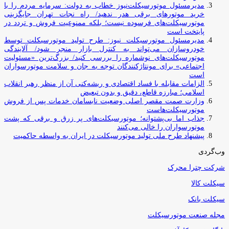
مدیرمسئول موتورسیکلت‌نیوز خطاب به دولت: سرمایه مردم را با
خرید موتورهای برقی هدر ندهید/ راه نجات تهران جایگزینی
موتورسیکلت‌های فرسوده نیست؛ بلکه ممنوعیت فروش و تردد در
پایتخت است
مدیرمسئول موتورسیکلت نیوز: طرح تولید موتورسیکلت توسط
خودروسازان می‌تواند به کنترل بازار منجر شود/ آلایندگی
موتورسیکلت‌های نوشماره را بررسی کنید/ بزرگ‌ترین «مسئولیت
اجتماعی» برای مونتاژکنندگان توجه به جان و سلامت موتورسواران
است
الزامات مقابله با فساد اقتصادی و ریشه‌کنی آن از منظر رهبر انقلاب
اسلامی؛ مبارزه قاطع، دقیق و بدون تبعیض
وزارت صمت مقصر اصلی وضعیت نابسامان خدمات پس از فروش
موتورسیکلت‌هاست
جذاب اما بی‌پشتوانه؛ موتورسیکلت‌های پر زرق‌ و برقی که پشت
موتورسواران را خالی می‌کنند
پیشنهاد طرح ملی تولید موتورسیکلت در ایران به واسطه حاکمیت
وب‌گردی
شرکت چترا محرک
سیکلت کالا
سیکلت بانک
مجله صنعت موتورسیکلت