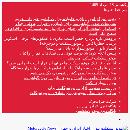
یکشنبه, 18 مرداد 1405
سر خط خبرها
رئیس مرکز امور زنان و خانواده وزارت کشور خبر داد: تعویق
تشریفات صدور گواهینامه برای بانوان و دختران به دلیل جنگ
استاندار پایتخت: آلودگی هوای تهران نیازمند تصمیم‌گیری و اقدام در
سطح ملی است
پژوهش تازه درباره خطر آسیب مغزی با اسکوترهای برقی: اسکوتر
برقی، خطرناک‌تر از موتورسیکلت و دوچرخه!
انتظار بانوان موتورسوار به پایان می‌رسد؟
پلیس اعلام کرد: 56 درصد فوتی‌های تصادفات قم را راکبان
موتورسیکلت تشکیل می‌دهند
آیا طرح ترافیک موتورسیکلت‌ها در تهران قرار است اجرایی شود؟
مدیر عامل موسسه راهگشا بنیاد تعاون فراجا: چهارهزار دستگاه
موتورسیکلت روزانه در کشور تعویض پلاک می شود
فرمانده انتظامی خراسان رضوی: بانوان بدون گواهینامه
موتورسواری نکنند
بررسی وضعیت بازار موتورسیکلت ایران
مرگ برنده اسکار موسیقی در تصادف موتورسیکلت
شرکت چترا محرک
پایگاه خبری کارآفرینی‌پرس
پایگاه خبری موفقیت‌شناسی
منو