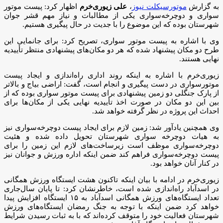
به گزارش
موتورسیکلت نیوز
،
علی زیوری‌خرم
اظهار کرد: پیست موتور
سواری و دوچرخه‌سواری یکی از مطالبات و نیاز مهم قشر جوان
شهرستان بوده که این موضوع را با جدیت در حال پیگیری هستیم.
وی با اشاره به پیست موتور سواری، تصریح کرد: برای جانمایی این
طرح دو مکان پیشنهاد شده که هر دو مکان‌های پیشنهادی منتظر تأییدیه
نهایی هستند.
زیوری‌خرم با اشاره به اینکه روند اداری راه‌اندازی و ایجاد پیست
موتورسواری در دست پیگیری و انجام است، گفت: اراضی بیاج و بالاتر
از پارک جنگلی دو زمین پیشنهادی برای پیست موتور سواری بوده که از
بین این دو مکان در صورت اخذ تأییدیه نهایی یکی از مکان‌ها برای
احداث این پروژه در نظر گرفته خواهد شد.
وی همچنین یادآور شد: زمین لازم برای ایجاد پیست دوچرخه‌سواری نیز
به هیات دوچرخه سواری شهرستان تحویل داده شده و هئیت
دوچرخه‌سواری موظف است زیرساخت‌های لازم این زمین را برای
پیست دوچرخه‌سواری فراهم کند ضمن اینکه اداره ورزش و جوانان نیز
در کنار آنان خواهد بود.
زیوری‌خرم در ادامه با بیان اینکه تاکنون هشت ایستگاه ورزش همگانی
در اسدآباد راه‌اندازی شده است، خاطرنشان کرد: تا پایان سال‌جاری
تعداد ایستگاه‌های ورزش همگانی اسدآباد به ۱۵ ایستگاه افزایش پیدا
خواهد کرد ضمن اینکه با توجه به جنگ رمضان ایستگاه‌های ورزش
شهرستان فعالیت خود را متوقف کرده‌اند که با به ثبات رسیدن شرایط