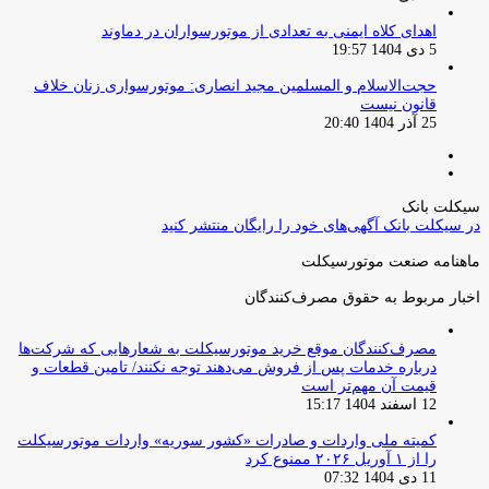
اهدای کلاه ایمنی به تعدادی از موتورسواران در دماوند
5 دی 1404 19:57
حجت‌الاسلام و المسلمین مجید انصاری: موتورسواری زنان خلاف
قانون نیست
25 آذر 1404 20:40
صفحه
صفحه
قبلی
بعدی
سیکلت بانک
در سیکلت بانک آگهی‌های خود را رایگان منتشر کنید
ماهنامه صنعت موتورسیکلت
اخبار مربوط به حقوق مصرف‌کنندگان
مصرف‌کنندگان موقع خرید موتورسیکلت به شعارهایی که شرکت‌ها
درباره خدمات پس از فروش می‌دهند توجه نکنند/ تامین قطعات و
قیمت آن مهم‌تر است
12 اسفند 1404 15:17
کمیته ملی واردات و صادرات «کشور سوریه» واردات موتورسیکلت
را از ۱ آوریل ۲۰۲۶ ممنوع کرد
11 دی 1404 07:32