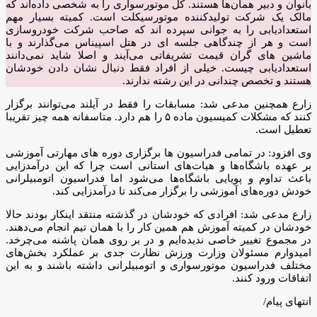
بانوان و دبیر همان‌ها هستند. کل موتورسواری را به شخصی داده‌اند که
مالک یک شرکت تولیدکننده موتورسیکلت است. کمیته بسیار مهم
استعدادیابی را به جوانی سپرده اند که صاحب شرکت خودروسازی
است و هر از چندگاهی جلسه ای در هتل اسپیناس می‌گذارند و با
ماشین های گران قیمت تشریفاتی می‌آیند و اصلا شاید نمی‌دانند
استعدادیابی چیست. خیلی از افراد فقط دنبال نشان دادن خودشان
هستند و تخصص چندانی در این رشته ندارند.
زارع همچنین مدعی شد: مسابقات را فقط در آیلند می‌توانند برگزار
کنند که مشکلات کمیسیون ماده ۵ را هم دارد. متاسفانه همه چیز تقریبا
تعطیل است.
وی افزود: در تمامی فدراسیون ها برگزاری دوره های مهارتی آموزشی
بر عهده باشگاه‌ها و هیات‌های استانی است چرا که این درآمدزایی
باعث تداوم و پویایی باشگاه‌ها می‌شود اما فدراسیون اتومبیلرانی
خودش دوره‌های آموزشی را برگزار می‌کند تا درآمدزایی کند.
زارع مدعی شد: افرادی که خودشان در گذشته منتقد اینکار بودند حالا
خودشان در کمیته آموزش هم همین کار را با همان تیم انجام می‌دهند.
در مجموع تغییر خاصی ندیده‌ایم و در بر روی همان پاشنه می‌چرخد.
امیدوارم مسئولان وزارت ورزش نظارت جدی بر عملکرد بخش‌های
مختلف فدراسیون موتورسواری و اتومبیلرانی داشته باشند و به این
اتفاقات ورود کنند.
انتهای پیام/