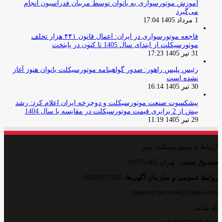
آموزش موتورسواری به بانوان توسط مربیان فدراسیون انجام
می‌گیرد
1 مرداد 1405 17:04
فاجعه موتورسواری در ایران: اعمال قانون ۴۴۱ هزار تخلف
موتورسیکلت از ابتدای سال 1405 تا کنون در پایتخت
31 تیر 1405 17:23
رئیس پلیس راهور: صدور گواهینامه موتورسیکلت بانوان هنوز آغاز
نشده است
30 تیر 1405 16:14
پیشکسوت صنعت موتورسیکلت و دوچرخه ایران اعلام کرد: رشد
بیش از 2 برابری قیمت موتورسیکلت در مقایسه با سال 1404
29 تیر 1405 11:19
ارتباط با موتورسیکلت نیوز
صندوق پستی:
تهران 565-19575
روایط عمومی و سازمان آگهی‌ها:
09128237336
motorcyclet.news@yahoo.com
کد شامد