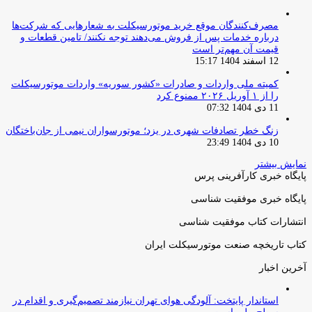
مصرف‌کنندگان موقع خرید موتورسیکلت به شعارهایی که شرکت‌ها
درباره خدمات پس از فروش می‌دهند توجه نکنند/ تامین قطعات و
قیمت آن مهم‌تر است
12 اسفند 1404 15:17
کمیته ملی واردات و صادرات «کشور سوریه» واردات موتورسیکلت
را از ۱ آوریل ۲۰۲۶ ممنوع کرد
11 دی 1404 07:32
زنگ خطر تصادفات شهری در یزد؛ موتورسواران نیمی از جان‌باختگان
10 دی 1404 23:49
نمایش بیشتر
پایگاه خبری کارآفرینی پرس
پایگاه خبری موفقیت شناسی
انتشارات کتاب موفقیت شناسی
کتاب تاریخچه صنعت موتورسیکلت ایران
آخرین اخبار
استاندار پایتخت: آلودگی هوای تهران نیازمند تصمیم‌گیری و اقدام در