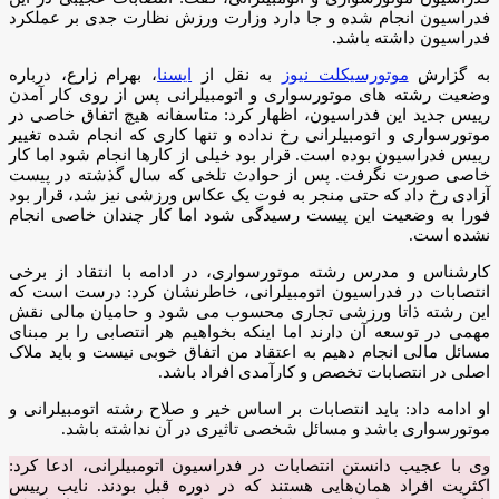
فدراسیون انجام شده و جا دارد وزارت ورزش نظارت جدی بر عملکرد
فدراسیون داشته باشد.
به گزارش
موتورسیکلت نیوز
به نقل از
ایسنا
، بهرام زارع، درباره
وضعیت رشته های موتورسواری و اتومبیلرانی پس از روی کار آمدن
رییس جدید این فدراسیون، اظهار کرد: متاسفانه هیچ اتفاق خاصی در
موتورسواری و اتومبیلرانی رخ نداده و تنها کاری که انجام شده تغییر
رییس فدراسیون بوده است. قرار بود خیلی از کارها انجام شود اما کار
خاصی صورت نگرفت. پس از حوادث تلخی که سال گذشته در پیست
آزادی رخ داد که حتی منجر به فوت یک عکاس ورزشی نیز شد، قرار بود
فورا به وضعیت این پیست رسیدگی شود اما کار چندان خاصی انجام
نشده است.
کارشناس و مدرس رشته موتورسواری، در ادامه با انتقاد از برخی
انتصابات در فدراسیون اتومبیلرانی، خاطرنشان کرد: درست است که
این رشته ذاتا ورزشی تجاری محسوب می شود و حامیان مالی نقش
مهمی در توسعه آن دارند اما اینکه بخواهیم هر انتصابی را بر مبنای
مسائل مالی انجام دهیم به اعتقاد من اتفاق خوبی نیست و باید ملاک
اصلی در انتصابات تخصص و کارآمدی افراد باشد.
او ادامه داد: باید انتصابات بر اساس خیر و صلاح رشته اتومبیلرانی و
موتورسواری باشد و مسائل شخصی تاثیری در آن نداشته باشد.
وی با عجیب دانستن انتصابات در فدراسیون اتومبیلرانی، ادعا کرد:
اکثریت افراد همان‌هایی هستند که در دوره قبل بودند. نایب رییس