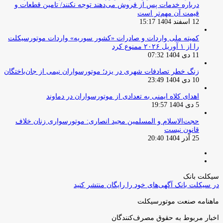
درباره خدمات پس از فروش می‌دهند توجه نکنند/ تامین قطعات و
قیمت آن مهم‌تر است
12 اسفند 1404 15:17
کمیته ملی واردات و صادرات «کشور سوریه» واردات موتورسیکلت
را از ۱ آوریل ۲۰۲۶ ممنوع کرد
11 دی 1404 07:32
زنگ خطر تصادفات شهری در یزد؛ موتورسواران نیمی از جان‌باختگان
10 دی 1404 23:49
اهدای کلاه ایمنی به تعدادی از موتورسواران در دماوند
5 دی 1404 19:57
حجت‌الاسلام و المسلمین مجید انصاری: موتورسواری زنان خلاف
قانون نیست
25 آذر 1404 20:40
صفحه
صفحه
قبلی
بعدی
سیکلت بانک
در سیکلت بانک آگهی‌های خود را رایگان منتشر کنید
ماهنامه صنعت موتورسیکلت
اخبار مربوط به حقوق مصرف‌کنندگان