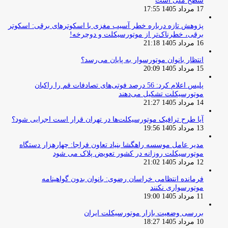
سطح ملی است
17 مرداد 1405 17:55
پژوهش تازه درباره خطر آسیب مغزی با اسکوترهای برقی: اسکوتر
برقی، خطرناک‌تر از موتورسیکلت و دوچرخه!
16 مرداد 1405 21:18
انتظار بانوان موتورسوار به پایان می‌رسد؟
15 مرداد 1405 20:09
پلیس اعلام کرد: 56 درصد فوتی‌های تصادفات قم را راکبان
موتورسیکلت تشکیل می‌دهند
14 مرداد 1405 21:27
آیا طرح ترافیک موتورسیکلت‌ها در تهران قرار است اجرایی شود؟
13 مرداد 1405 19:56
مدیر عامل موسسه راهگشا بنیاد تعاون فراجا: چهارهزار دستگاه
موتورسیکلت روزانه در کشور تعویض پلاک می شود
12 مرداد 1405 21:02
فرمانده انتظامی خراسان رضوی: بانوان بدون گواهینامه
موتورسواری نکنند
11 مرداد 1405 19:00
بررسی وضعیت بازار موتورسیکلت ایران
10 مرداد 1405 18:27