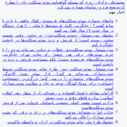
محمدعلی نژادیان: روزی که مسئله گواهینامه موتورسیکلت زنان را مطرح
کردم هیچ فرد و رسانه‌ای همیاری نمی‌کرد
اخبار مهم
وام‌های نوسازی موتورسیکلت‌های فرسوده؛ راهکار واقعی یا بازی با
منابع کشور؟ / جایگزینی کامل فرسوده‌ها با تولید ۶۰۰ هزار دستگاه
در سال حدود ۱۹ سال طول می‌کشد
پیشنهاد مدیرمسئول «موتورسیکلت‌نیوز» به دولت: وقت تصمیم
سخت رسیده است؛ از فروش و تردد موتورسیکلت‌ها در پایتخت
جلوگیری کنید
مدیرمسئول موتورسیکلت‌نیوز خطاب به دولت: سرمایه مردم را با
خرید موتورهای برقی هدر ندهید/ راه نجات تهران جایگزینی
موتورسیکلت‌های فرسوده نیست؛ بلکه ممنوعیت فروش و تردد در
پایتخت است
مدیرمسئول موتورسیکلت نیوز: طرح تولید موتورسیکلت توسط
خودروسازان می‌تواند به کنترل بازار منجر شود/ آلایندگی
موتورسیکلت‌های نوشماره را بررسی کنید/ بزرگ‌ترین «مسئولیت
اجتماعی» برای مونتاژکنندگان توجه به جان و سلامت موتورسواران
است
الزامات مقابله با فساد اقتصادی و ریشه‌کنی آن از منظر رهبر انقلاب
اسلامی؛ مبارزه قاطع، دقیق و بدون تبعیض
وزارت صمت مقصر اصلی وضعیت نابسامان خدمات پس از فروش
موتورسیکلت‌هاست
جذاب اما بی‌پشتوانه؛ موتورسیکلت‌های پر زرق‌ و برقی که پشت
موتورسواران را خالی می‌کنند
پیشنهاد طرح ملی تولید موتورسیکلت در ایران به واسطه حاکمیت