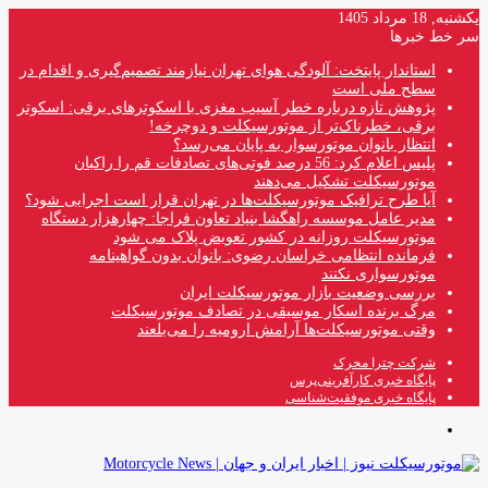
یکشنبه, 18 مرداد 1405
سر خط خبرها
استاندار پایتخت: آلودگی هوای تهران نیازمند تصمیم‌گیری و اقدام در
سطح ملی است
پژوهش تازه درباره خطر آسیب مغزی با اسکوترهای برقی: اسکوتر
برقی، خطرناک‌تر از موتورسیکلت و دوچرخه!
انتظار بانوان موتورسوار به پایان می‌رسد؟
پلیس اعلام کرد: 56 درصد فوتی‌های تصادفات قم را راکبان
موتورسیکلت تشکیل می‌دهند
آیا طرح ترافیک موتورسیکلت‌ها در تهران قرار است اجرایی شود؟
مدیر عامل موسسه راهگشا بنیاد تعاون فراجا: چهارهزار دستگاه
موتورسیکلت روزانه در کشور تعویض پلاک می شود
فرمانده انتظامی خراسان رضوی: بانوان بدون گواهینامه
موتورسواری نکنند
بررسی وضعیت بازار موتورسیکلت ایران
مرگ برنده اسکار موسیقی در تصادف موتورسیکلت
وقتی موتورسیکلت‌ها آرامش ارومیه را می‌بلعند
شرکت چترا محرک
پایگاه خبری کارآفرینی‌پرس
پایگاه خبری موفقیت‌شناسی
منو