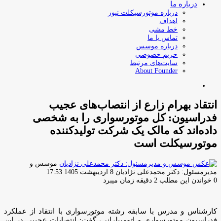
درباره ما
درباره موتورسیکلت نیوز
اهداف
خط مشی
تماس با ما
درباره موسس
حریم خصوصی
سایت‌های مرتبط
About Founder
جستجو
برای
انتقاد بهرام زارع از انتصاب‌های عجیب
فدراسیون: کل موتورسواری را به شخصی
داده‌اند که مالک یک شرکت تولیدکننده
موتورسیکلت است
موسس و
ارسال
مدیرمسئول: دکتر محمدعلی نژادیان
8 اردیبهشت 1405 17:53
ایمیل
0
خواندن این مطلب 2 دقیقه زمان میبرد
کارشناس و مدرس با سابقه رشته موتورسواری با انتقاد از عملکرد
فدراسیون موتورسواری و اتومبیلرانی، گفت: انتصابات عجیبی در این