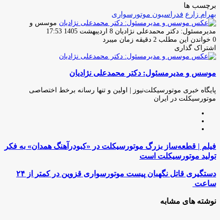
برچسب ها
بهرام زارع
فدراسیون موتورسواری
موسس و
ارسال
مدیرمسئول: دکتر محمدعلی نژادیان
8 اردیبهشت 1405 17:53
ایمیل
0
خواندن این مطلب 2 دقیقه زمان میبرد
اشتراک گذاری
چاپ
فیس
توئیتر
واتس
تلگرام
لینکدین
اشتراک
(X)
آپ
بوک
گذاری
موسس و مدیرمسئول: دکتر محمدعلی نژادیان
از
طریق
ایمیل
پایگاه خبری موتورسیکلت‌نیوز | اولین و تنها رسانه برخط اختصاصی
موتورسیکلت در ایران
وبسایت
لینکدین
اینستاگرام
فیلم
فیلم | قطعه‌ساز بزرگ موتورسیکلت در «کبودرآهنگ همدان» به فکر
|
تولید موتورسیکلت است
قطعه‌ساز
بزرگ
دستگیری
دستگیری قاتل نگهبان پیست موتورسواری قزوین در کمتر از ۲۴
موتورسیکلت
قاتل
ساعت
در
نگهبان
«کبودرآهنگ
پیست
نوشته های مشابه
همدان»
موتورسواری
به
قزوین
فکر