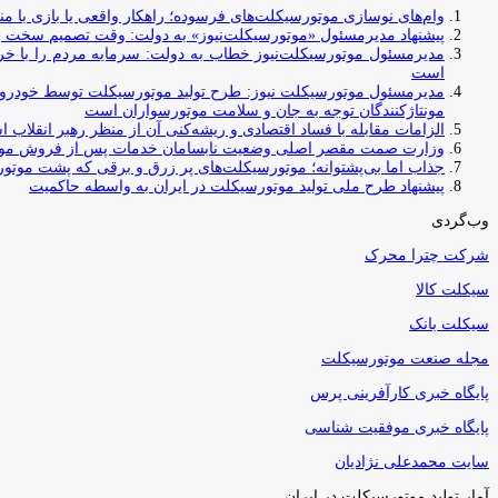
وام‌های نوسازی موتورسیکلت‌های فرسوده؛ راهکار واقعی یا بازی با منابع کشور؟ / جایگزینی کامل فرس
پیشنهاد مدیرمسئول «موتورسیکلت‌نیوز» به دولت: وقت تصمیم سخت رس
مدیرمسئول موتورسیکلت‌نیوز خطاب به دولت: سرمایه مردم را با خری
است
مدیرمسئول موتورسیکلت نیوز: طرح تولید موتورسیکلت توسط خودروسازا
مونتاژکنندگان توجه به جان و سلامت موتورسواران است
الزامات مقابله با فساد اقتصادی و ریشه‌کنی آن از منظر رهبر انقلاب 
وزارت صمت مقصر اصلی وضعیت نابسامان خدمات پس از فروش مو
جذاب اما بی‌پشتوانه؛ موتورسیکلت‌های پر زرق‌ و برقی که پشت موتور
پیشنهاد طرح ملی تولید موتورسیکلت در ایران به واسطه حاکمیت
وب‌گردی
شرکت چترا محرک
سیکلت کالا
سیکلت بانک
مجله صنعت موتورسیکلت
پایگاه خبری کارآفرینی پرس
پایگاه خبری موفقیت شناسی
سایت محمدعلی نژادیان
آمار تولید موتورسیکلت در ایران