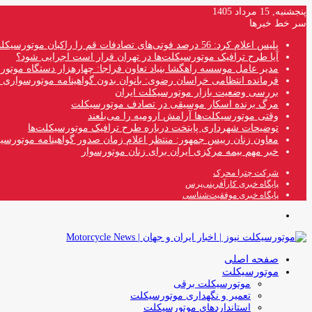
پنجشنبه, 15 مرداد 1405
سر خط خبرها
پلیس اعلام کرد: 56 درصد فوتی‌های تصادفات قم را راکبان موتورسیکلت تشکیل می‌دهند
آیا طرح ترافیک موتورسیکلت‌ها در تهران قرار است اجرایی شود؟
مدیر عامل موسسه راهگشا بنیاد تعاون فراجا: چهارهزار دستگاه موتو
فرمانده انتظامی خراسان رضوی: بانوان بدون گواهینامه موتورسواری ن
بررسی وضعیت بازار موتورسیکلت ایران
مرگ برنده اسکار موسیقی در تصادف موتورسیکلت
وقتی موتورسیکلت‌ها آرامش ارومیه را می‌بلعند
توضیحات شهرداری پایتخت درباره طرح ترافیک موتورسیکلت‌ها
معاون زنان رییس جمهور: منتظر اعلام زمان صدور گواهینامه موتورسی
خبر مهم بیمه مرکزی ایران برای زنان موتورسوار
شرکت چترا محرک
پایگاه خبری کارآفرینی‌پرس
پایگاه خبری موفقیت‌شناسی
منو
صفحه اصلی
موتورسیکلت
موتورسیکلت برقی
تعمیر و نگهداری موتورسیکلت
استانداردهای موتورسیکلت