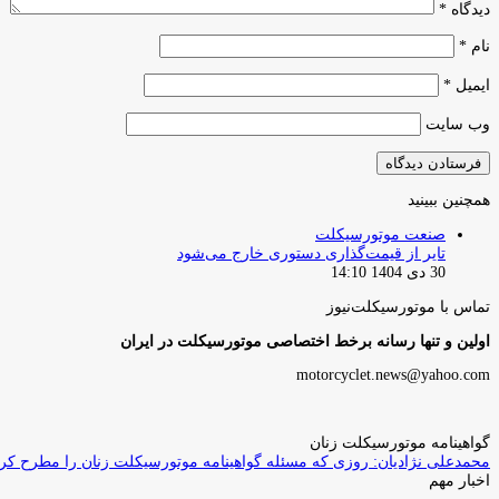
دیدگاه
*
نام
*
ایمیل
*
وب‌ سایت
همچنین ببینید
بستن
صنعت موتورسیکلت
تایر از قیمت‌گذاری دستوری خارج می‌شود
30 دی 1404 14:10
تماس با موتورسیکلت‌نیوز
اولین و تنها رسانه برخط اختصاصی موتورسیکلت در ایران
motorcyclet.news@yahoo.com
گواهینامه موتورسیکلت زنان
محمدعلی نژادیان: روزی که مسئله گواهینامه موتورسیکلت زنان را مطرح کردم
اخبار مهم