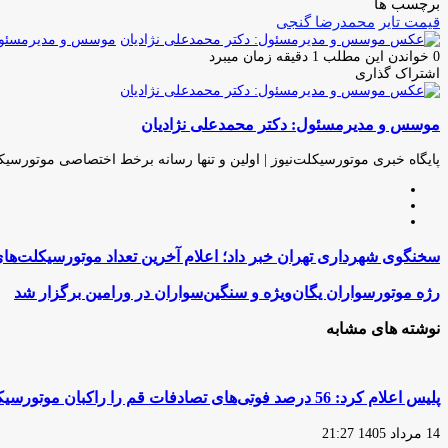
برچسب ها
قیمت تایر
محمدرضا گنجی
موسس و مدیرمسئول:
0
خواندن این مطلب 1 دقیقه زمان میبرد
اشتراک گذاری
چاپ
فیس
توئیتر
واتس
تلگرام
لینکدین
اشتراک
(X)
آپ
بوک
گذاری
موسس و مدیرمسئول: دکتر محمدعلی نژادیان
از
طریق
ایمیل
پایگاه خبری موتورسیکلت‌نیوز | اولین و تنها رسانه برخط اختصاصی موتورسیک
وبسایت
لینکدین
اینستاگرام
سخنگوی
سخنگوی شهرداری تهران خبر داد؛ اعلام آخرین تعداد موتورسیکلت‌های
شهرداری
تهران
رژه
رژه موتورسواران یگان‌ویژه و سنگین‌سواران در ورامین برگزار شد
خبر
موتورسواران
داد؛
یگان‌ویژه
نوشته های مشابه
اعلام
و
آخرین
سنگین‌سواران
تعداد
در
موتورسیکلت‌های
ورامین
پلیس اعلام کرد: 56 درصد فوتی‌های تصادفات قم را راکبان موتورسیکلت تشکیل می‌دهند
آسیب‌دیده
برگزار
پایتخت
شد
14 مرداد 1405 21:27
در