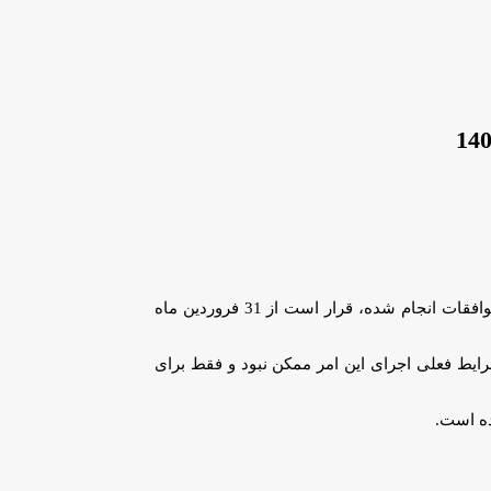
عضو هیئت مدیره انجمن صنفی صنعت تایر در رابطه با افزایش قیمت تایر، اظهار کرد: براساس توافقات انجام شده، قرار است از 31 فروردین ماه
ندگان برای روند تولید تایر افزایش بیش از 49 درصدی قیمتها بود اما در شرایط فعلی اجرای این امر ممکن نبود و فقط برای
ده است.