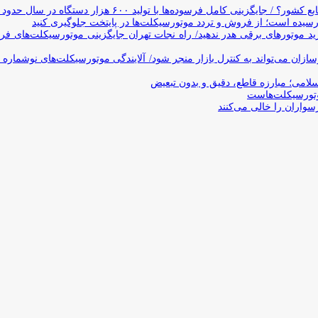
وده‌ها با تولید ۶۰۰ هزار دستگاه در سال حدود ۱۹ سال طول می‌کشد
یده است؛ از فروش و تردد موتورسیکلت‌ها در پایتخت جلوگیری کنید
د موتورهای برقی هدر ندهید/ راه نجات تهران جایگزینی موتورسیکلت‌های ف
ن می‌تواند به کنترل بازار منجر شود/ آلایندگی موتورسیکلت‌های نوشماره 
اسلامی؛ مبارزه قاطع، دقیق و بدون تبعیض
تورسیکلت‌هاست
سواران را خالی می‌کنند