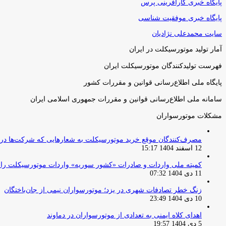
پایگاه خبری کارآفرینی پرس
پایگاه خبری موفقیت شناسی
سایت محمدعلی نژادیان
آمار تولید موتورسیکلت در ایران
فهرست تولیدکنندگان موتورسیکلت ایران
پایگاه ملی اطلاع‌رسانی قوانین و مقررات کشور
سامانه ملی اطلاع‌رسانی قوانین و مقررات جمهوری اسلامی ایران
مشکلات موتورسواران
مصرف‌کنندگان موقع خرید موتورسیکلت به شعارهایی که شرکت‌ها دربا
12 اسفند 1404 15:17
کمیته ملی واردات و صادرات «کشور سوریه» واردات موتورسیکلت را از ۱ آوریل ۲۰۲۶ ممنوع 
11 دی 1404 07:32
زنگ خطر تصادفات شهری در یزد؛ موتورسواران نیمی از جان‌باختگان
10 دی 1404 23:49
اهدای کلاه ایمنی به تعدادی از موتورسواران در دماوند
5 دی 1404 19:57