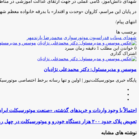
شهدای دانش‌آموز، گامی عملی در جهت ارتقای عدالت آموزشی در مناط
در پایان این مراسم، کاروان «وحدت و اقتدار» با بدرقه خانواده معظم شه
انتهای پیام/
برچسب ها
شهدای میناب
فدراسیون موتورسواری
محمدرضا پازندمهر
موسس و مدیرمسئول:
0
خواندن این مطلب 1 دقیقه زمان میبرد
اشتراک گذاری
چاپ
فیس
توئیتر
واتس
تلگرام
لینکدین
اشتراک
(X)
آپ
بوک
گذاری
موسس و مدیرمسئول: دکتر محمدعلی نژادیان
از
طریق
ایمیل
پایگاه خبری موتورسیکلت‌نیوز | اولین و تنها رسانه برخط اختصاصی موتورسیک
وبسایت
لینکدین
اینستاگرام
احتمالاً
احتمالاً با وجود واردات و خریدهای گذشته، «صنعت موتورسیکلت ایران
با
وجود
تعویض
تعویض پلاک حدود ۲۰۰ هزار دستگاه خودرو و موتورسیکلت در چهل روز جنگ
واردات
پلاک
و
حدود
نوشته های مشابه
خریدهای
۲۰۰