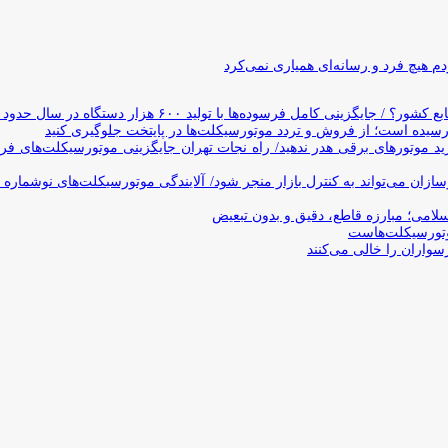
 هیچ فرد و رسانه‌ای همیاری نمی‌کرد
وده‌ها با تولید ۶۰۰ هزار دستگاه در سال حدود ۱۹ سال طول می‌کشد
یده است؛ از فروش و تردد موتورسیکلت‌ها در پایتخت جلوگیری کنید
د موتورهای برقی هدر ندهید/ راه نجات تهران جایگزینی موتورسیکلت‌های ف
ن می‌تواند به کنترل بازار منجر شود/ آلایندگی موتورسیکلت‌های نوشماره 
اسلامی؛ مبارزه قاطع، دقیق و بدون تبعیض
تورسیکلت‌هاست
سواران را خالی می‌کنند