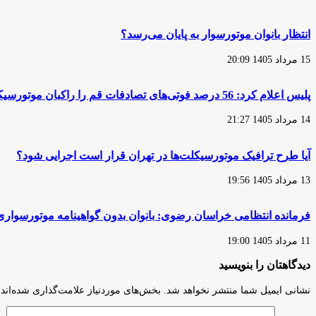
گذشته،
هزار
«صنعت
دستگاه
موتورسیکلت
خودرو
انتظار بانوان موتورسوار به پایان می‌رسد؟
ایران»
و
فعلاً
موتورسیکلت
15 مرداد 1405 20:09
با
در
چالش
چهل
مونتاژ
روز
پلیس اعلام کرد: 56 درصد فوتی‌های تصادفات قم را راکبان موتورسیکلت تشکیل می‌دهند
مواجه
جنگ
نیست
14 مرداد 1405 21:27
آیا طرح ترافیک موتورسیکلت‌ها در تهران قرار است اجرایی شود؟
13 مرداد 1405 19:56
فرمانده انتظامی خراسان رضوی: بانوان بدون گواهینامه موتورسواری 
11 مرداد 1405 19:00
دیدگاهتان را بنویسید
نشانی ایمیل شما منتشر نخواهد شد.
بخش‌های موردنیاز علامت‌گذاری شده‌اند