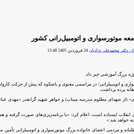
ه موتورسواری و اتومبیل‌رانی کشور
ارسال
 دکتر محمدعلی نژادیان
24 فروردین 1405 13:48
ایمیل
وژه بزرگ آموزشی خبر داد.
ری و اتومبیلرانی؛ در مراسمی معنوی و باشکوه که پیش از حرکت کاروان
هانه پرده برداشت.
ظری» (از شهدای مظلوم مدرسه میناب) و خواهر شهید گرانقدر «مهدی عب
ای انقلاب ایستاده است، اعلام کرد: «با برنامه‌ریزی‌های صورت گرفته و 
ه خواهد شد.»
انه و مردمی اعضای خانواده بزرگ موتورسواری و اتومبیلرانی تأمین می‌