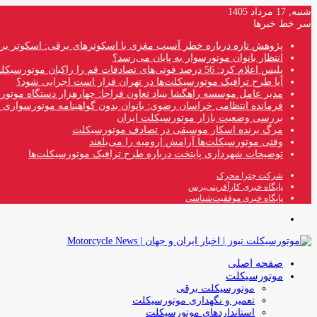
شنبه, 17 مرداد 1405
سر خط خبرها
پژوهش تازه درباره خطر آسیب مغزی با اسکوترهای برقی: اسکوتر بر
انتظار بانوان موتورسوار به پایان می‌رسد؟
پلیس اعلام کرد: 56 درصد فوتی‌های تصادفات قم را راکبان موتورسیکلت تشکیل می‌دهند
آیا طرح ترافیک موتورسیکلت‌ها در تهران قرار است اجرایی شود؟
مدیر عامل موسسه راهگشا بنیاد تعاون فراجا: چهارهزار دستگاه موتو
فرمانده انتظامی خراسان رضوی: بانوان بدون گواهینامه موتورسواری ن
بررسی وضعیت بازار موتورسیکلت ایران
مرگ برنده اسکار موسیقی در تصادف موتورسیکلت
وقتی موتورسیکلت‌ها آرامش ارومیه را می‌بلعند
توضیحات شهرداری پایتخت درباره طرح ترافیک موتورسیکلت‌ها
شرکت چترا محرک
پایگاه خبری کارآفرینی‌پرس
پایگاه خبری موفقیت‌شناسی
منو
صفحه اصلی
موتورسیکلت
موتورسیکلت برقی
تعمیر و نگهداری موتورسیکلت
استانداردهای موتورسیکلت