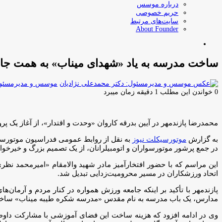
درباره موسس
حریم خصوصی
سایت‌های مرتبط
About Founder
جستجو
برای
ساخت مدرسه به یاد «شهدای میناب» به همت جامع
موسس و مدیرمسئول:
0
خواندن این مطلب 1 دقیقه زمان میبرد
محمدرضا پازندمهر در آیین بدرقه کاروان «وحدت و اقتدار»، از آغاز یک پر
به گزارش
موتورسیکلت نیوز
به نقل از روابط عمومی فدراسیون موتورسوا
در جمع پرشور موتورسواران و اتومبیلرانان، از یک تصمیم بزرگ و خیرخوا
این مراسم که با حضور افتخارآمیز مادر شهید والامقام «امیرمحمد ن
اتحاد ورزشکاران در مسیر محرومیت‌زدایی تبدیل شد.
پازندمهر با تأکید بر اینکه جامعه ورزش همواره در کنار مردم و آرمان‌ه
مدارس، یک باب مدرسه به نام مقدس «مدرسه شکره طیبه میناب» ساخت
وی در ادامه افزود که هزینه ساخت این فضای آموزشی با مشارکت داوطلب