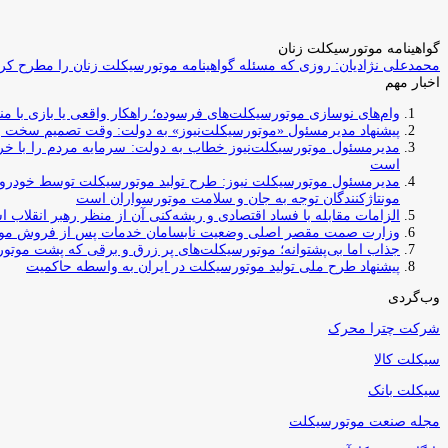
گواهینامه موتورسیکلت زنان
محمدعلی نژادیان: روزی که مسئله گواهینامه موتورسیکلت زنان را مطرح کردم
اخبار مهم
وام‌های نوسازی موتورسیکلت‌های فرسوده؛ راهکار واقعی یا بازی با منابع کشور؟ / جایگزینی کامل فرس
پیشنهاد مدیرمسئول «موتورسیکلت‌نیوز» به دولت: وقت تصمیم سخت رس
مدیرمسئول موتورسیکلت‌نیوز خطاب به دولت: سرمایه مردم را با خری
است
مدیرمسئول موتورسیکلت نیوز: طرح تولید موتورسیکلت توسط خودروسازا
مونتاژکنندگان توجه به جان و سلامت موتورسواران است
الزامات مقابله با فساد اقتصادی و ریشه‌کنی آن از منظر رهبر انقلاب 
وزارت صمت مقصر اصلی وضعیت نابسامان خدمات پس از فروش مو
جذاب اما بی‌پشتوانه؛ موتورسیکلت‌های پر زرق‌ و برقی که پشت موتور
پیشنهاد طرح ملی تولید موتورسیکلت در ایران به واسطه حاکمیت
وب‌گردی
شرکت چترا محرک
سیکلت کالا
سیکلت بانک
مجله صنعت موتورسیکلت