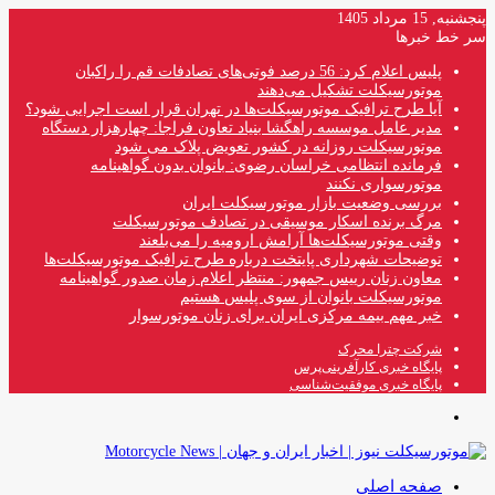
پنجشنبه, 15 مرداد 1405
سر خط خبرها
پلیس اعلام کرد: 56 درصد فوتی‌های تصادفات قم را راکبان
موتورسیکلت تشکیل می‌دهند
آیا طرح ترافیک موتورسیکلت‌ها در تهران قرار است اجرایی شود؟
مدیر عامل موسسه راهگشا بنیاد تعاون فراجا: چهارهزار دستگاه
موتورسیکلت روزانه در کشور تعویض پلاک می شود
فرمانده انتظامی خراسان رضوی: بانوان بدون گواهینامه
موتورسواری نکنند
بررسی وضعیت بازار موتورسیکلت ایران
مرگ برنده اسکار موسیقی در تصادف موتورسیکلت
وقتی موتورسیکلت‌ها آرامش ارومیه را می‌بلعند
توضیحات شهرداری پایتخت درباره طرح ترافیک موتورسیکلت‌ها
معاون زنان رییس جمهور: منتظر اعلام زمان صدور گواهینامه
موتورسیکلت بانوان از سوی پلیس هستیم
خبر مهم بیمه مرکزی ایران برای زنان موتورسوار
شرکت چترا محرک
پایگاه خبری کارآفرینی‌پرس
پایگاه خبری موفقیت‌شناسی
منو
صفحه اصلی