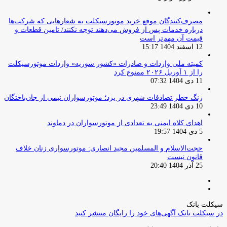
مصرف‌کنندگان موقع خرید موتورسیکلت به شعارهایی که شرکت‌ها
درباره خدمات پس از فروش می‌دهند توجه نکنند/ تامین قطعات و
قیمت آن مهم‌تر است
12 اسفند 1404 15:17
کمیته ملی واردات و صادرات «کشور سوریه» واردات موتورسیکلت
را از ۱ آوریل ۲۰۲۶ ممنوع کرد
11 دی 1404 07:32
زنگ خطر تصادفات شهری در یزد؛ موتورسواران نیمی از جان‌باختگان
10 دی 1404 23:49
اهدای کلاه ایمنی به تعدادی از موتورسواران در دماوند
5 دی 1404 19:57
حجت‌الاسلام و المسلمین مجید انصاری: موتورسواری زنان خلاف
قانون نیست
25 آذر 1404 20:40
صفحه
صفحه
قبلی
بعدی
سیکلت بانک
در سیکلت بانک آگهی‌های خود را رایگان منتشر کنید