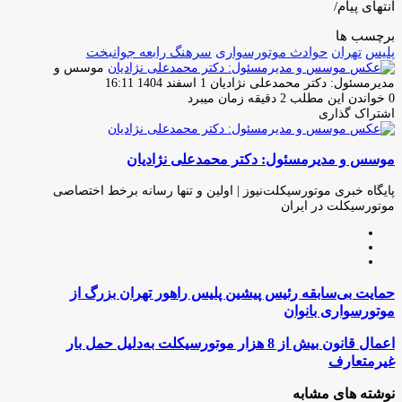
انتهای پیام/
برچسب ها
پلیس
تهران
حوادث موتورسواری
سرهنگ رابعه جوانبخت
موسس و
ارسال
مدیرمسئول: دکتر محمدعلی نژادیان
1 اسفند 1404 16:11
ایمیل
0
خواندن این مطلب 2 دقیقه زمان میبرد
اشتراک گذاری
چاپ
فیس
توئیتر
واتس
تلگرام
لینکدین
اشتراک
(X)
آپ
بوک
گذاری
موسس و مدیرمسئول: دکتر محمدعلی نژادیان
از
طریق
ایمیل
پایگاه خبری موتورسیکلت‌نیوز | اولین و تنها رسانه برخط اختصاصی
موتورسیکلت در ایران
وبسایت
لینکدین
اینستاگرام
حمایت
حمایت بی‌سابقه رئیس پیشین پلیس راهور تهران بزرگ از
بی‌سابقه
موتورسواری بانوان
رئیس
پیشین
اعمال
اعمال قانون بیش از 8 هزار موتورسیکلت به‌دلیل حمل بار
پلیس
قانون
غیرمتعارف
راهور
بیش
تهران
از
نوشته های مشابه
بزرگ
8