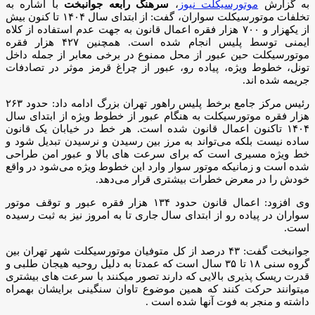
به گزارش
موتورسیکلت نیوز
،
سرهنگ رابعه جوانبخت
با اشاره به
تخلفات موتورسیکلت سواران، گفت: از ابتدای سال ۱۴۰۴ تا کنون بیش
از یکهزار و ۷۰۰ هزار فقره اعمال قانون به جهت عدم استفاده از کلاه
ایمنی توسط پلیس انجام شده است. همچنین ۴۲۷ هزار فقره
‌موتورسیکلت حین عبور از محل ممنوع در برخی معابر از جمله داخل
تونل، خطوط ویژه، پیاده رو، عبور از چراغ قرمز موثر در تصادفات
جریمه شده اند.
رئیس مرکز جامع برخط پلیس راهور تهران بزرگ ادامه داد: حدود ۲۶۳
هزار فقره موتورسیکلت به هنگام عبور از خطوط ویژه از ابتدای سال
۱۴۰۴ تاکنون اعمال قانون شده است. هر خط در خیابان یک قانون
ساده نیست بلکه می‌تواند به مرز بین رسیدن و نرسیدن تبدیل شود و
خط ویژه مسیری است که برای سرعت های بالا و عبور امن طراحی
شده است و زمانیکه موتور سوار وارد این خطوط ویژه می‌شود در واقع
خودش را در معرض خطرات بیشتری قرار می‌دهد.
وی افزود: اعمال قانون حدود ۱۳۴ هزار فقره عبور و توقف موتور
سواران در پیاده رو از ابتدای سال جاری تا به امروز نیز به ثبت رسیده
است.
جوانبخت گفت: ۴۳ درصد از کل متوفیان موتورسیکلت شهر تهران بین
گروه سنی ۱۸ تا ۳۵ سال است که عمدتا به دلیل روحیه هیجان طلبی و
قدرت ریسک پذیری بالایی که دارند تصور میکنند با سرعت های بیشتری
میتوانند حرکت کنند که همین ‌موضوع تاوان سنگینی برایشان بهمراه
داشته و منجر به فوت آنها شده است .