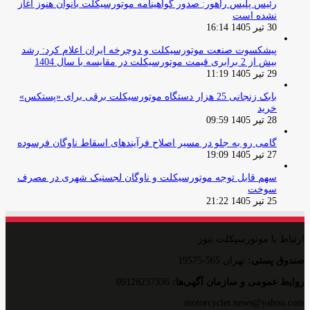
رئیس پلیس راهور: صدور گواهینامه موتورسیکلت بانوان هنوز آغاز
نشده است
30 تیر 1405 16:14
پیشکسوت صنعت موتورسیکلت و دوچرخه ایران اعلام کرد: رشد
بیش از 2 برابری قیمت موتورسیکلت در مقایسه با سال 1404
29 تیر 1405 11:19
بابک زنجانی 25 هزار دستگاه موتورسیکلت برقی برای «پستکس»
خرید
28 تیر 1405 09:59
گامی رو به جلو در مسیر اصلاح فرآیندهای اسقاط ناوگان فرسوده
27 تیر 1405 19:09
سهم قابل توجه موتورسیکلت و ناوگان لجستیک شهری در مصرف
سوخت
25 تیر 1405 21:22
ارتباط با موتورسیکلت نیوز
صندوق پستی:
تهران 565-19575
روایط عمومی و سازمان آگهی‌ها:
09128237336
motorcyclet.news@yahoo.com