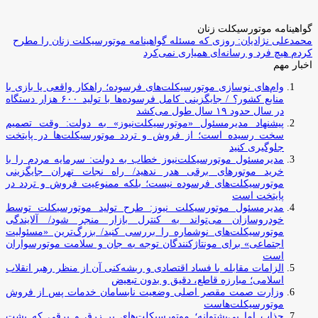
گواهینامه موتورسیکلت زنان
محمدعلی نژادیان: روزی که مسئله گواهینامه موتورسیکلت زنان را مطرح
کردم هیچ فرد و رسانه‌ای همیاری نمی‌کرد
اخبار مهم
وام‌های نوسازی موتورسیکلت‌های فرسوده؛ راهکار واقعی یا بازی با
منابع کشور؟ / جایگزینی کامل فرسوده‌ها با تولید ۶۰۰ هزار دستگاه
در سال حدود ۱۹ سال طول می‌کشد
پیشنهاد مدیرمسئول «موتورسیکلت‌نیوز» به دولت: وقت تصمیم
سخت رسیده است؛ از فروش و تردد موتورسیکلت‌ها در پایتخت
جلوگیری کنید
مدیرمسئول موتورسیکلت‌نیوز خطاب به دولت: سرمایه مردم را با
خرید موتورهای برقی هدر ندهید/ راه نجات تهران جایگزینی
موتورسیکلت‌های فرسوده نیست؛ بلکه ممنوعیت فروش و تردد در
پایتخت است
مدیرمسئول موتورسیکلت نیوز: طرح تولید موتورسیکلت توسط
خودروسازان می‌تواند به کنترل بازار منجر شود/ آلایندگی
موتورسیکلت‌های نوشماره را بررسی کنید/ بزرگ‌ترین «مسئولیت
اجتماعی» برای مونتاژکنندگان توجه به جان و سلامت موتورسواران
است
الزامات مقابله با فساد اقتصادی و ریشه‌کنی آن از منظر رهبر انقلاب
اسلامی؛ مبارزه قاطع، دقیق و بدون تبعیض
وزارت صمت مقصر اصلی وضعیت نابسامان خدمات پس از فروش
موتورسیکلت‌هاست
جذاب اما بی‌پشتوانه؛ موتورسیکلت‌های پر زرق‌ و برقی که پشت