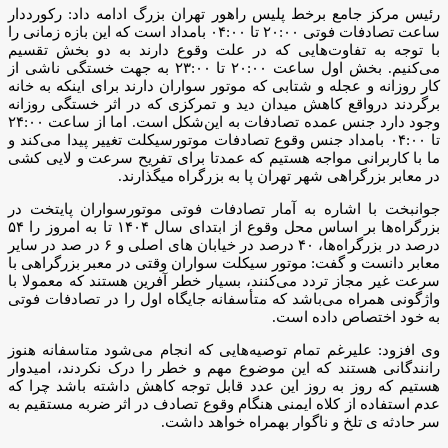
رئیس مرکز جامع برخط پلیس راهور تهران بزرگ ادامه داد: رکورددار
ساعت تصادفات فوتی ۲۰:۰۰ تا ۰۴:۰۰ بامداد است که این بازه زمانی را
با توجه به تفاوت‌هایی که در علت وقوع دارند به دو بخش تقسیم
می‌کنیم. بخش اول ساعت ۲۰:۰۰ تا ۲۳:۰۰ به جهت خستگی ناشی از
کار روزانه و عجله و شتابی که موتور سواران دارند برای اینکه به خانه
برگردند درواقع کاهش میدان دید و تمرکزی که در اثر خستگی روزانه
‌وجود دارد جنس عمده تصادفات به این‌شکل است. اما از ساعت ۲۴:۰۰
تا ۰۴:۰۰ بامداد جنس وقوع تصادفات موتورسیکلت تغییر پیدا می‌کند و
ما با کاربرانی مواجه هستیم که عمدتا برای تفریح سرعت و لایی کشی
در معابر بزرگراهی شهر تهران پا به بزرگراه میگذارند.
جوانبخت با اشاره به آمار تصادفات فوتی موتورسواران پایتخت در
بزرگراه‌ها بر اساس محل وقوع از ابتدای سال ۱۴۰۴ تا به امروز را ۵۴
درصد در بزرگراه‌ها، ۴۰ درصد در خیابان های اصلی و ۶ در صد در سایر
معابر دانست و گفت: موتور سیکلت سواران وقتی در معبر بزرگراهی با
سرعت غیر مجاز تردد می‌کنند، بسیار خطر آفرین هستند که معمولا با
واژگونی همراه می‌باشد که متأسفانه جایگاه اول را در تصادفات فوتی
به خود اختصاص داده است.
وی افزود: علیرغم تمام توصیه‌هایی که انجام می‌شود متاسفانه هنوز
رانندگانی هستند که این موضوع مهم و خطر را درک نکردند، امیدوار
هستیم که روز به روز این عدد قابل توجه کاهش داشته باشد چرا که
عدم استفاده از کلاه ایمنی هنگام وقوع تصادف در اثر ضربه مستقیم به
سر حادثه ی تلخ و ناگوار بهمراه خواهد داشت.