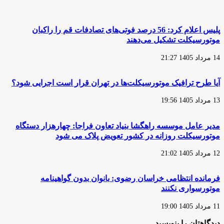
از
هزار
موتورسواری
موتورسیکلت
بانوان
به‌دلیل
پلیس اعلام کرد: 56 درصد فوتی‌های تصادفات قم را راکبان
حمل
موتورسیکلت تشکیل می‌دهند
بار
غیرمتعارف
14 مرداد 1405 21:27
آیا طرح ترافیک موتورسیکلت‌ها در تهران قرار است اجرایی شود؟
13 مرداد 1405 19:56
مدیر عامل موسسه راهگشا بنیاد تعاون فراجا: چهارهزار دستگاه
موتورسیکلت روزانه در کشور تعویض پلاک می شود
12 مرداد 1405 21:02
فرمانده انتظامی خراسان رضوی: بانوان بدون گواهینامه
موتورسواری نکنند
11 مرداد 1405 19:00
دیدگاهتان را بنویسید