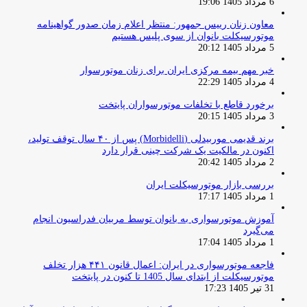
6 مرداد 1405 19:06
معاون زنان رییس جمهور: منتظر اعلام زمان صدور گواهینامه
موتورسیکلت بانوان از سوی پلیس هستیم
5 مرداد 1405 20:12
خبر مهم بیمه مرکزی ایران برای زنان موتورسوار
4 مرداد 1405 22:29
برخورد قاطع با تخلفات موتورسواران پایتخت
3 مرداد 1405 20:15
برند قدیمی موربیدلی (Morbidelli) پس از ۴۰ سال توقف تولید،
اکنون در مالکیت یک شرکت چینی قرار دارد
2 مرداد 1405 20:42
بررسی بازار موتورسیکلت ایران
1 مرداد 1405 17:17
آموزش موتورسواری به بانوان توسط مربیان فدراسیون انجام
می‌گیرد
1 مرداد 1405 17:04
فاجعه موتورسواری در ایران: اعمال قانون ۴۴۱ هزار تخلف
موتورسیکلت از ابتدای سال 1405 تا کنون در پایتخت
31 تیر 1405 17:23