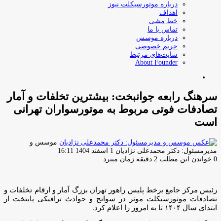
درباره موتورسیکلت نیوز
اهداف
خط مشی
تماس با ما
درباره موسس
حریم خصوصی
سایت‌های مرتبط
About Founder
جستجو
برای
سرهنگ رابعه جوانبخت: بیشترین تخلفات و آمار
تصادفات فوتی مربوط به موتورسواران تهرانی
است
موسس و
ارسال
مدیرمسئول: دکتر محمدعلی نژادیان
1 اسفند 1404 16:11
ایمیل
0
خواندن این مطلب 2 دقیقه زمان میبرد
رئیس مرکز جامع برخط پلیس راهور تهران بزرگ آمار و ارقام تخلفات و
تصادفات موتورسیکلت موثر در سوانح و حوادث ترافیکی پایتخت از
ابتدای سال ۱۴۰۴ تا به امروز را اعلام کرد.