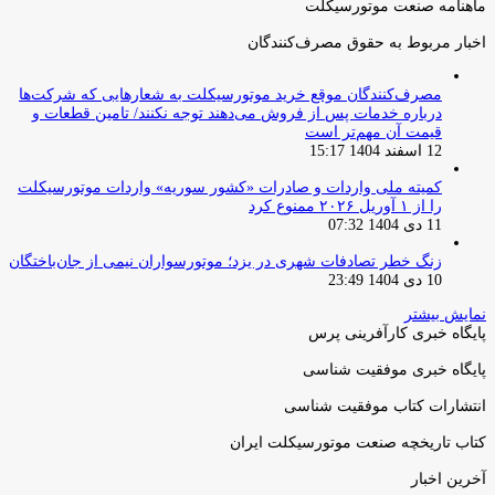
ماهنامه صنعت موتورسیکلت
اخبار مربوط به حقوق مصرف‌کنندگان
مصرف‌کنندگان موقع خرید موتورسیکلت به شعارهایی که شرکت‌ها
درباره خدمات پس از فروش می‌دهند توجه نکنند/ تامین قطعات و
قیمت آن مهم‌تر است
12 اسفند 1404 15:17
کمیته ملی واردات و صادرات «کشور سوریه» واردات موتورسیکلت
را از ۱ آوریل ۲۰۲۶ ممنوع کرد
11 دی 1404 07:32
زنگ خطر تصادفات شهری در یزد؛ موتورسواران نیمی از جان‌باختگان
10 دی 1404 23:49
نمایش بیشتر
پایگاه خبری کارآفرینی پرس
پایگاه خبری موفقیت شناسی
انتشارات کتاب موفقیت شناسی
کتاب تاریخچه صنعت موتورسیکلت ایران
آخرین اخبار