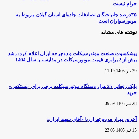
نوری
حرام نیست
همدانی
مرجع
۳۵درصد
۳۵درصد جانباختگان تصادفات جاده‌ای استان گیلان مربوط به
تقلید
جانباختگان
موتورسواران است
شیعیان:
تصادفات
موتورسواری
جاده‌ای
نوشته های مشابه
زنان
استان
ذاتاً
گیلان
حرام
مربوط
نیست
به
پیشکسوت صنعت موتورسیکلت و دوچرخه ایران اعلام کرد: رشد
موتورسواران
بیش از 2 برابری قیمت موتورسیکلت در مقایسه با سال 1404
است
29 تیر 1405 11:19
بابک زنجانی 25 هزار دستگاه موتورسیکلت برقی برای «پستکس»
خرید
28 تیر 1405 09:59
آخرین دیدار مردم تهران با «آقای شهید ایران»
15 تیر 1405 23:05