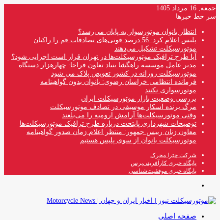
جمعه, 16 مرداد 1405
سر خط خبرها
انتظار بانوان موتورسوار به پایان می‌رسد؟
پلیس اعلام کرد: 56 درصد فوتی‌های تصادفات قم را راکبان
موتورسیکلت تشکیل می‌دهند
آیا طرح ترافیک موتورسیکلت‌ها در تهران قرار است اجرایی شود؟
مدیر عامل موسسه راهگشا بنیاد تعاون فراجا: چهارهزار دستگاه
موتورسیکلت روزانه در کشور تعویض پلاک می شود
فرمانده انتظامی خراسان رضوی: بانوان بدون گواهینامه
موتورسواری نکنند
بررسی وضعیت بازار موتورسیکلت ایران
مرگ برنده اسکار موسیقی در تصادف موتورسیکلت
وقتی موتورسیکلت‌ها آرامش ارومیه را می‌بلعند
توضیحات شهرداری پایتخت درباره طرح ترافیک موتورسیکلت‌ها
معاون زنان رییس جمهور: منتظر اعلام زمان صدور گواهینامه
موتورسیکلت بانوان از سوی پلیس هستیم
شرکت چترا محرک
پایگاه خبری کارآفرینی‌پرس
پایگاه خبری موفقیت‌شناسی
منو
صفحه اصلی