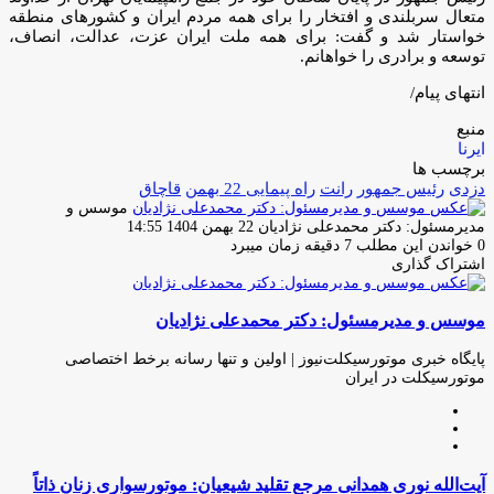
متعال سربلندی و افتخار را برای همه مردم ایران و کشورهای منطقه
خواستار شد و گفت: برای همه ملت ایران عزت، عدالت، انصاف،
توسعه و برادری را خواهانم.
انتهای پیام/
منبع
ایرنا
برچسب ها
دزدی
رئیس جمهور
رانت
راه پیمایی 22 بهمن
قاچاق
موسس و
ارسال
مدیرمسئول: دکتر محمدعلی نژادیان
22 بهمن 1404 14:55
ایمیل
0
خواندن این مطلب 7 دقیقه زمان میبرد
اشتراک گذاری
چاپ
فیس
توئیتر
واتس
تلگرام
لینکدین
اشتراک
(X)
آپ
بوک
گذاری
موسس و مدیرمسئول: دکتر محمدعلی نژادیان
از
طریق
ایمیل
پایگاه خبری موتورسیکلت‌نیوز | اولین و تنها رسانه برخط اختصاصی
موتورسیکلت در ایران
وبسایت
لینکدین
اینستاگرام
آیت‌الله
آیت‌الله نوری همدانی مرجع تقلید شیعیان: موتورسواری زنان ذاتاً