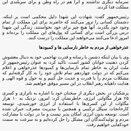
سرمایه دیگری نداشتند و آنرا هم در راه وطن و برای سربلندی این
مملکت فدا کردند.
رئیس‌جمهور گفت: شهادت این‌ شهدا دلیل محکمی است بر اینکه،
دشمنان کسانی را ترور می‌کنند که حاضرند برای این مملکت از تمام
وجود خود بگذرند. آنها هیچ چیز برای خود نخواستند، زندگی این شهدا
درس بزرگی است برای کسانی که پول‌های این مملکت را برده‌اند و
امروز ادعا می‌کنند می‌خواهند این مملکت را درست کنند.
عذرخواهی از مردم به خاطر نارسایی ها و کمبودها
وی با بیان اینکه دشمن با رسانه و قدرت تهاجمی خود به دنبال مغشوش
کردن ذهنیت جوانان کشور است، تاکید کرد: به عنوان رئیس‌جمهور از
ملت ایران به خاطر تمام نارسایی‌ها و کمبودها عذرخواهی و اعلام
می‌کنم که در دولت چهاردهم تمام تلاش خود را به کار گرفته‌ایم که
مشکلات مردم را با قدرت و جدیت حل کنیم و به حول و قوه الهی و
هدایت داهیانه رهبر انقلاب در این مسیر موفق خواهیم شد.
پزشکیان در بخش دیگری از سخنان خود با اشاره به ناترازی و کسری
۲۵ هزار مگاواتی انرژی، خاطرنشان کرد: امروز، نزدیک به ۱۰ هزار
مگاوات از این کسری‌ها با استفاده از انرژی خورشیدی، توسعه
کارخانجات سیکل ترکیبی و همچنین با مدیریت مصرف، جبران شده
است. توسعه بدون انرژی امکان پذیر نیست و ما در دولت با مشارکت
مردم و تولیدکنندگان این مشکل را حل کرده‌ایم و به سرعت به سمت
خودکفایی خواهیم رفت.