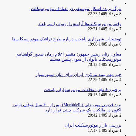
مرگ برنده اسکار موسیقی در تصادف موتورسیکلت
8 مرداد 1405 22:33
وقتی موتورسیکلت‌ها آرامش ارومیه را می‌بلعند
7 مرداد 1405 22:21
توضیحات شهرداری پایتخت درباره طرح ترافیک موتورسیکلت‌ها
6 مرداد 1405 19:06
معاون زنان رییس جمهور: منتظر اعلام زمان صدور گواهینامه
موتورسیکلت بانوان از سوی پلیس هستیم
5 مرداد 1405 20:12
خبر مهم بیمه مرکزی ایران برای زنان موتورسوار
4 مرداد 1405 22:29
برخورد قاطع با تخلفات موتورسواران پایتخت
3 مرداد 1405 20:15
برند قدیمی موربیدلی (Morbidelli) پس از ۴۰ سال توقف تولید،
اکنون در مالکیت یک شرکت چینی قرار دارد
2 مرداد 1405 20:42
بررسی بازار موتورسیکلت ایران
1 مرداد 1405 17:17