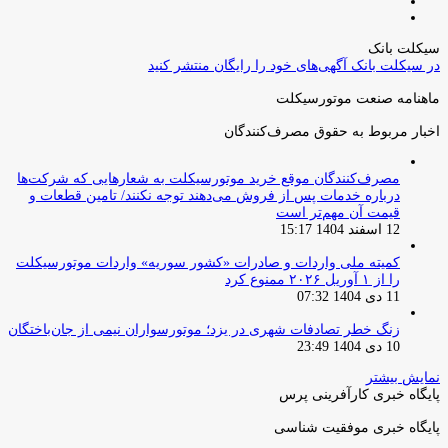
صفحه
صفحه
قبلی
بعدی
سیکلت بانک
در سیکلت بانک آگهی‌های خود را رایگان منتشر کنید
ماهنامه صنعت موتورسیکلت
اخبار مربوط به حقوق مصرف‌کنندگان
مصرف‌کنندگان موقع خرید موتورسیکلت به شعارهایی که شرکت‌ها
درباره خدمات پس از فروش می‌دهند توجه نکنند/ تامین قطعات و
قیمت آن مهم‌تر است
12 اسفند 1404 15:17
کمیته ملی واردات و صادرات «کشور سوریه» واردات موتورسیکلت
را از ۱ آوریل ۲۰۲۶ ممنوع کرد
11 دی 1404 07:32
زنگ خطر تصادفات شهری در یزد؛ موتورسواران نیمی از جان‌باختگان
10 دی 1404 23:49
نمایش بیشتر
پایگاه خبری کارآفرینی پرس
پایگاه خبری موفقیت شناسی