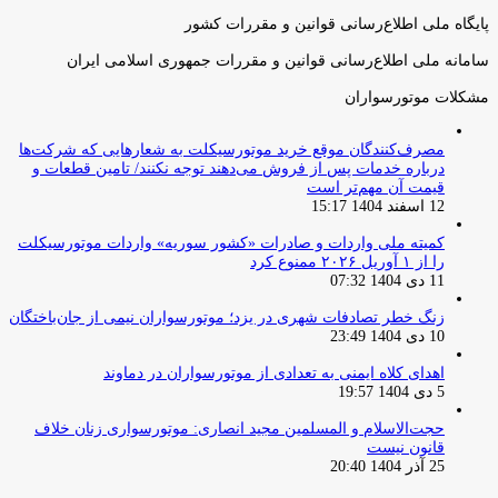
پایگاه ملی اطلاع‌رسانی قوانین و مقررات کشور
سامانه ملی اطلاع‌رسانی قوانین و مقررات جمهوری اسلامی ایران
مشکلات موتورسواران
مصرف‌کنندگان موقع خرید موتورسیکلت به شعارهایی که شرکت‌ها
درباره خدمات پس از فروش می‌دهند توجه نکنند/ تامین قطعات و
قیمت آن مهم‌تر است
12 اسفند 1404 15:17
کمیته ملی واردات و صادرات «کشور سوریه» واردات موتورسیکلت
را از ۱ آوریل ۲۰۲۶ ممنوع کرد
11 دی 1404 07:32
زنگ خطر تصادفات شهری در یزد؛ موتورسواران نیمی از جان‌باختگان
10 دی 1404 23:49
اهدای کلاه ایمنی به تعدادی از موتورسواران در دماوند
5 دی 1404 19:57
حجت‌الاسلام و المسلمین مجید انصاری: موتورسواری زنان خلاف
قانون نیست
25 آذر 1404 20:40