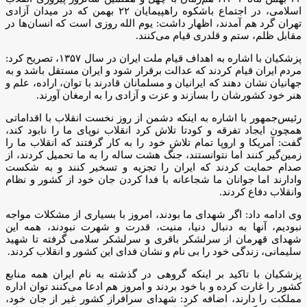
اسلامی، در اجتماع باشکوه راهپیمایان ۲۲ بهمن که در میدان آزادی
تهران گرد هم آمدند، اظهار داشت: یوم الله روزی است که انسان‌ها در
مقابل ظلم، ستم و قلدری قیام می‌کنند.
پزشکیان با اشاره به اهداف قیام ملت ایران در سال ۱۳۵۷، تصریح کرد:
مردم ایران قیام کردند که عدالت برقرار شود و ایران مستقل باشد و به
جهانیان نشان دهند که ایرانیان و مسلمانان قادرند با توان، اراده، علم و
هنر خود کشورشان را بسازند و عزت و آزادی را به ارمغان آورند.
رئیس‌جمهور با اشاره به اینکه دشمن از روز نخست انقلاب با اقداماتی
همچون ایجاد تفرقه و کودتا تلاش کرد انقلاب نوپای ما را نابود کند،
گفت: آمریکا و اروپا تمام تلاش خود را به کار گرفتند که انقلاب ما را
زمین‌گیر کنند اما نتوانستند، جنگ هشت ساله را به ما تحمیل کردند، از
صدام حمایت کردند که ایران را تجزیه و تسخیر کنند و به شکست
وادارند اما جوانان ما شجاعانه با فدا کردن جان خود از کشور و نظام
وانقلاب دفاع کردند.
وی ادامه داد: اگر شهدای ما بودند، امروز با بسیاری از مشکلات مواجه
نبودیم، آنها به دنبال دنیا، منیت، قدرت و شهرت نبودند، همه این
شهدای قهرمان از سرلشکر باقری و سرلشکر سلامی گرفته تا شهید
سلیمانی، زندگی خود را بی نام و نشان فدای این کشور و انقلاب کردند.
پزشکیان با تاکید بر اینکه گروهی در گذشته به نام ایران همه منابع
کشور را غارت کرده و با خود بردند و امروز هم ادعا می‌کنند توان اداره
مملکت را دارند، اضافه کرد: شهدای سرافراز کشور غیر از جان خود،