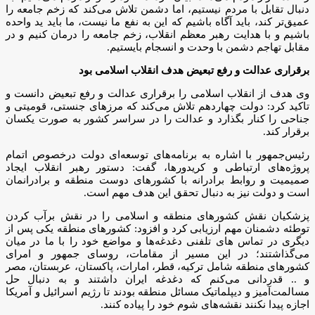
دنبال تقابل با مردم نیستیم، اما دشمن تلاش می‌کند که زخم جامعه را
عمیق‎‌تر کند، باید آگاه باشیم که این به نفع ما نیست، ما باید ید واحده
باشیم و با هدایت رهبر معظم انقلاب، زخم جامعه را درمان کنیم و در
مقابل تهاجم دشمن با وحدت و انسجام بایستیم.
برقراری عدالت و رفع تبعیض هدف انقلاب اسلامی بود
وی هدف از انقلاب اسلامی را برقراری عدالت و رفع تبعیض دانست و
تاکید کرد: دولت چهاردهم تلاش می‌کند که مرزهای جنستی، قومیتی و
جناحی را کنار بگذارد و عدالت را در سراسر کشور به صورت یکسان
برقرار کند.
رئیس‌جمهور با اشاره به برنامه‌های توسعه‌ای دولت درخصوص اتمام
پروژه‌های ارتباطی و کریدورها، گفت: دستور رهبر انقلاب ایجاد
صمیمیت و روابط برادرانه با کشورهای دوست منطقه و برادرانمان
است و دولت نیز به دنبال تحقق این هدف مهم است.
پزشکیان نقش کشورهای منطقه و اسلامی را در نقش برآب کردن
توطئه دشمنان مهم ارزیابی کرد و افزود: کشورهای منطقه یکی پس از
دیگری در تماس های تلفنی دغدغه‌ها و مواضع خود را با ما در میان
می‌گذاشتند؛ در این مسیر از مقامات، روسای جمهور و امرای
کشورهای منطقه شامل ترکیه، قطر، امارات، پاکستان، عربستان، مصر
و .. قدردانی می‌کنم که دغدغه ایران داشتند و به دنبال حل
مسالمت‌آمیز و دیپلماتیک مسائل منطقه بودند تا رژیم اسرائیل و آمریکا
اجازه پیدا نکنند نقشه‌های شوم خود را پیاده کنند.