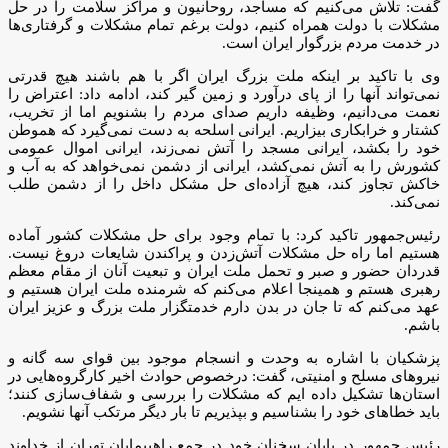
گفت: تلاش می‌کنیم که مساجد، روحانیون و مراکز سلامت را در حل
مشکلات با دولت همراه کنیم، دولت برغم تمام مشکلات و گرفتاری‌ها
در خدمت مردم بزرگوار ایران است.
وی با تاکید بر اینکه ملت بزرگ ایران اگر با هم باشند هیچ قدرتی
نمی‌تواند آنها را از پای درآورد و زمین گیر کند، ادامه داد: اعتراض را
نعمت می‌دانیم، وظیفه داریم صدای مردم را بشنویم اما از تخریب،
کشتار و خرابکاری بیزاریم. ایرانی اسلحه به دست نمی‌گیرد که هموطن
خود را بکشد، ایرانی مسجد را آتش نمی‌زند، ایرانی اموال عمومی
کشورش را به آتش نمی‌کشد، ایرانی از دشمن نمی‌خواهد که به آب و
خاکش تجاوز کند، هیچ آزاده‌ای حل مشکل داخل را از دشمن طلب
نمی‌کند.
رئیس‌جمهور تاکید کرد: با تمام وجود برای حل مشکلات کشور آماده
هستیم اما راه حل مشکلات آتش‌زدن و پراکندن شایعات دروغ نیست.
قدردان حضور و صبر و تحمل ملت ایران و تبعیت آنان از مقام معظم
رهبری هستم و همینجا اعلام می‌کنم که شرمنده ملت ایران هستیم و
عهد می‌کنم که تا جان در بدن دارم خدمتگزار ملت بزرگ و عزیز ایران
باشم.
پزشکیان با اشاره به وحدت و انسجام موجود بین قوای سه گانه و
نیروهای مسلح و امنیتی، گفت: درخصوص حوادث اخیر کارگروه‌هایی در
استان‌ها تشکیل داده ایم که مشکلات را بررسی و شفاف‌سازی کنند؛
باید خطاهای خود را بشناسیم و بپذیریم تا بار دیگر مرتکب آنها نشویم.
رئیس جمهور در پایان سخنان خود در جمع راهپیمایان تهران از خداوند