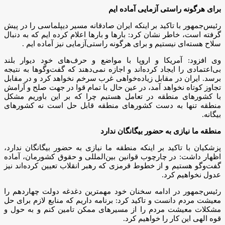
برای هرگونه راستی آزمایی آماده ایم
رئیس‌جمهور با تاکید بر اینکه ایران صادقانه مسیر دیپلماسی را در پیش
گرفته است، خاطر نشان کرد: بارها و بارها اعلام کرده ایم که به دنبال
سلاح هسته‌ای نیستیم و برای هرگونه راستی‌آزمایی نیز آماده ایم .
وی افزود: آمریکا و اروپا با مواضع و حرف‌های خود دیوار بلند
بی‌اعتمادی را ایجاد کرده‌اند و اجازه نمی‌دهند که گفت‌وگوها به نتیجه
برسد. ایران در مقابل زیاده‌خواهی غرب سرخم نخواهد کرد و در مقابل
تجاوز کوتاه نخواهد آمد، در عین حال با تمام قوا در جهت صلح و آرامش
با کشورهای منطقه در تعامل هستیم چرا که بر این باوریم مشکل
منطقه تنها به دست کشورهای منطقه قابل حل است نه کشورهای
بیگانه.
منطقه ما نیازی به حضور بیگانگان ندارد
پزشکیان با تاکید بر اینکه منطقه ما نیازی به حضور بیگانگان ندارد،
اظهار داشت: در چارچوب قوانین بین‌المللی و حقوق کشورمان، آماده
گفت‌وگو هستیم و از خطوط قرمزی که رهبر انقلاب تعیین کرده‌اند نیز
عدول نخواهیم کرد.
رئیس‌جمهور در ادامه سخنان خود مهمترین دغدغه دولت چهاردهم را
معیشت مردم دانست و تاکید کرد: برنامه داریم که منابع لازم برای حل
مشکلات معیشت مردم را از مسیرهای ممکن تامین کنم و به حول و
قوه الهی این کار را خواهیم کرد.