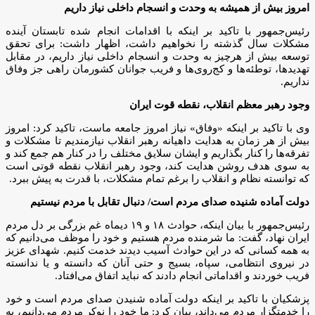
امروز بیش از همیشه به وحدت و انسجام داخلی نیاز داریم
رئیس‌جمهور با تاکید بر اینکه با اقدامات انجام شده تابستان آینده
مشکلات سال گذشته را نخواهیم داشت، اظهار داشت: برای تحقق
توسعه بیش از هرچیز به وحدت و انسجام داخلی نیاز داریم، در مقابل
تهدیدها، توطئه‌ها و کج‌روی‌ها و فریب جوانان کشورمان راهی جز وفاق
نداریم.
وجود رهبر معظم انقلاب، نقطه قوت ایران
وی با تاکید بر اینکه «وفاق» نیاز امروز جامعه ماست، تاکید کرد: امروز
بیش از هر زمان به هدایت داهیانه رهبر انقلاب نیازمندیم تا مشکلات و
تفرقه‌ها را کنار بگذاریم و ایشان سلایق مختلف را در کنار هم جمع کند و
به سوی هدف روشن هدایت کند، وجود رهبر انقلاب نقطه قوتی است
که توانسته نظام و انقلاب را برغم تمام مشکلات، با قدرت به پیش ببرد.
دولت آماده شنیده صدای مردم است/ دنبال تقابل با مردم نیستیم
رئیس‌جمهور با بیان اینکه، حوادث ۱۸ و ۱۹ دیماه غم بزرگی بر دل مردم
ایران نهاد، گفت: ما شرمنده مردم هستیم و خود را موظف می‌دانیم که
به همه کسانی که در این حوادث آسیب دیدند خدمت کنیم. شهدای عزیز
در نیروی انتظامی، سپاه، بسیج و حتی آنان که دانسته و یا ندانسته
فریب خوردند و اقداماتی انجام دادند که نباید اتفاق می‌افتاد.
پزشکیان با تاکید بر اینکه دولت آماده شنیدن صدای مردم است و خود
را خدمتگزار مردم می‌داند، بیان کرد: ما خود را نوکر مردم می‌دانیم، به