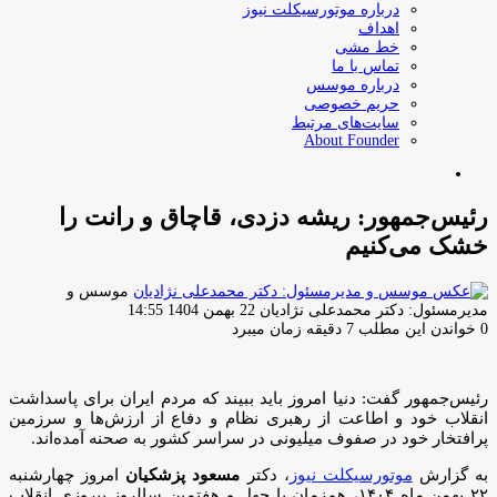
درباره موتورسیکلت نیوز
اهداف
خط مشی
تماس با ما
درباره موسس
حریم خصوصی
سایت‌های مرتبط
About Founder
جستجو
برای
رئیس‌جمهور: ریشه دزدی، قاچاق و رانت را
خشک می‌کنیم
موسس و
ارسال
مدیرمسئول: دکتر محمدعلی نژادیان
22 بهمن 1404 14:55
ایمیل
0
خواندن این مطلب 7 دقیقه زمان میبرد
رئیس‌جمهور گفت: دنیا امروز باید ببیند که مردم ایران برای پاسداشت
انقلاب خود و اطاعت از رهبری نظام و دفاع از ارزش‌ها و سرزمین
پرافتخار خود در صفوف میلیونی در سراسر کشور به صحنه آمده‌اند.
به گزارش
موتورسیکلت نیوز
، دکتر
مسعود پزشکیان
امروز چهارشنبه
۲۲ بهمن ماه ۱۴۰۴، هم‌زمان با چهل و هفتمین سالروز پیروزی انقلاب