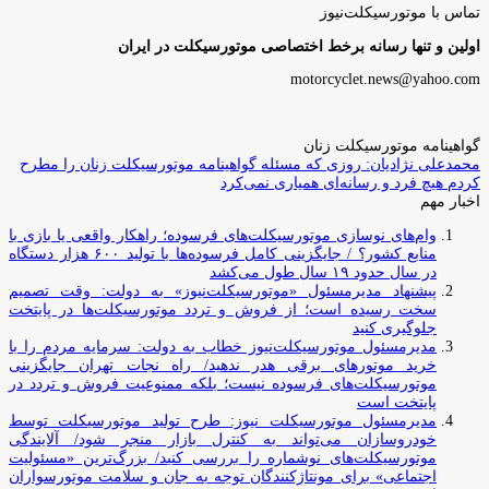
تماس با موتورسیکلت‌نیوز
اولین و تنها رسانه برخط اختصاصی موتورسیکلت در ایران
motorcyclet.news@yahoo.com
گواهینامه موتورسیکلت زنان
محمدعلی نژادیان: روزی که مسئله گواهینامه موتورسیکلت زنان را مطرح
کردم هیچ فرد و رسانه‌ای همیاری نمی‌کرد
اخبار مهم
وام‌های نوسازی موتورسیکلت‌های فرسوده؛ راهکار واقعی یا بازی با
منابع کشور؟ / جایگزینی کامل فرسوده‌ها با تولید ۶۰۰ هزار دستگاه
در سال حدود ۱۹ سال طول می‌کشد
پیشنهاد مدیرمسئول «موتورسیکلت‌نیوز» به دولت: وقت تصمیم
سخت رسیده است؛ از فروش و تردد موتورسیکلت‌ها در پایتخت
جلوگیری کنید
مدیرمسئول موتورسیکلت‌نیوز خطاب به دولت: سرمایه مردم را با
خرید موتورهای برقی هدر ندهید/ راه نجات تهران جایگزینی
موتورسیکلت‌های فرسوده نیست؛ بلکه ممنوعیت فروش و تردد در
پایتخت است
مدیرمسئول موتورسیکلت نیوز: طرح تولید موتورسیکلت توسط
خودروسازان می‌تواند به کنترل بازار منجر شود/ آلایندگی
موتورسیکلت‌های نوشماره را بررسی کنید/ بزرگ‌ترین «مسئولیت
اجتماعی» برای مونتاژکنندگان توجه به جان و سلامت موتورسواران