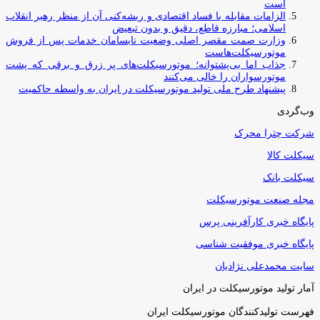
است
الزامات مقابله با فساد اقتصادی و ریشه‌کنی آن از منظر رهبر انقلاب
اسلامی؛ مبارزه قاطع، دقیق و بدون تبعیض
وزارت صمت مقصر اصلی وضعیت نابسامان خدمات پس از فروش
موتورسیکلت‌هاست
جذاب اما بی‌پشتوانه؛ موتورسیکلت‌های پر زرق‌ و برقی که پشت
موتورسواران را خالی می‌کنند
پیشنهاد طرح ملی تولید موتورسیکلت در ایران به واسطه حاکمیت
وب‌گردی
شرکت چترا محرک
سیکلت کالا
سیکلت بانک
مجله صنعت موتورسیکلت
پایگاه خبری کارآفرینی پرس
پایگاه خبری موفقیت شناسی
سایت محمدعلی نژادیان
آمار تولید موتورسیکلت در ایران
فهرست تولیدکنندگان موتورسیکلت ایران