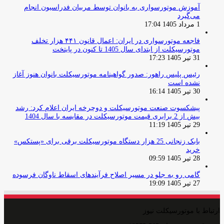
آموزش موتورسواری به بانوان توسط مربیان فدراسیون انجام
می‌گیرد
1 مرداد 1405 17:04
فاجعه موتورسواری در ایران: اعمال قانون ۴۴۱ هزار تخلف
موتورسیکلت از ابتدای سال 1405 تا کنون در پایتخت
31 تیر 1405 17:23
رئیس پلیس راهور: صدور گواهینامه موتورسیکلت بانوان هنوز آغاز
نشده است
30 تیر 1405 16:14
پیشکسوت صنعت موتورسیکلت و دوچرخه ایران اعلام کرد: رشد
بیش از 2 برابری قیمت موتورسیکلت در مقایسه با سال 1404
29 تیر 1405 11:19
بابک زنجانی 25 هزار دستگاه موتورسیکلت برقی برای «پستکس»
خرید
28 تیر 1405 09:59
گامی رو به جلو در مسیر اصلاح فرآیندهای اسقاط ناوگان فرسوده
27 تیر 1405 19:09
ارتباط با موتورسیکلت نیوز