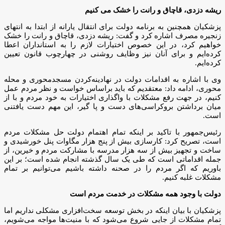
ریشه دزدی، قاچاق و رانت را خشک می کنیم
پزشکیان همچنین به برنامه دولت برای انتقال یارانه از ابتدا به انتهای
زنجیره مصرف اشاره کرد و گفت: ریشه دزدی، قاچاق و رانت را خشک
خواهیم کرد، در این خصوص اختیارات لازم را به استانداران اعطا
کرده‌ایم و برای آنان نیز وظایف روشنی در چهارچوب قانون تعیین
کرده‌ایم.
وی با اشاره به اقدامات دولت در نهادینه‌کردن مسجدمحوری و محله
محوری، ادامه داد: معتقدیم که باید براساس خواست و نظر مردم عمل
کنیم، در جهت رفع مشکلات با واگذاری اختیارات به خود مردم و با از
میان برداشتن بروکراسی‌های دست و پا گیر، این مهم دست یافتنی
است.
رئیس‌جمهور با تاکید بر اینکه تمام اهتمام دولت حل مشکلات مردم
است، تصریح کرد: کارسازی بیش از پنج هزار مگاوات پنل خورشیدی و
ساخت و تجهیز بیش از سه هزار مدرسه با مشارکت مردم و خیرین، از
جمله اقداماتی است که طی یک سال گذشته انجام شده است؛ بر این
باوریم که اگر مردم را در صحنه داشته باشیم می‌توانیم بر تمام
مشکلات غلبه کنیم.
دولت با وجود همه مشکلات در خدمت مردم است
پزشکیان با بیان اینکه در بخش توسعه سخت‌افزاری مشکلی نداریم اما
تمام مشکلات از جایی شروع می‌شود که با منیت‌ها مواجه می‌شویم،