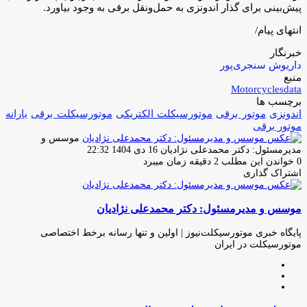
پیش‌بینی برای گذار اندونزی به حمل‌ونقل برقی به وجود بیاورد.
انتهای پیام/
خبرنگار
داریوش سنجری‌پور
منبع
Motorcyclesdata
برچسب ها
اندونزی
موتور برقی
موتورسیکلت الکتریکى
موتورسیکلت برقى
یارانه
موتور برقی
موسس و
ارسال
مدیرمسئول: دکتر محمدعلی نژادیان
16 دی 1404 22:32
ایمیل
0
خواندن این مطلب 2 دقیقه زمان میبرد
اشتراک گذاری
چاپ
فیس
توئیتر
واتس
تلگرام
لینکدین
اشتراک
(X)
آپ
بوک
گذاری
موسس و مدیرمسئول: دکتر محمدعلی نژادیان
از
طریق
ایمیل
پایگاه خبری موتورسیکلت‌نیوز | اولین و تنها رسانه برخط اختصاصی
موتورسیکلت در ایران
وبسایت
لینکدین
اینستاگرام