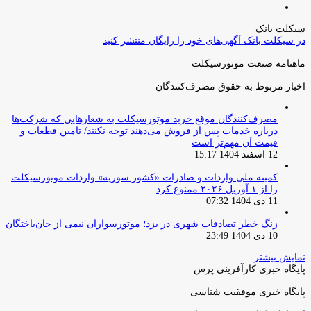
صفحه
قبلی
بعدی
سیکلت بانک
در سیکلت بانک آگهی‌های خود را رایگان منتشر کنید
ماهنامه صنعت موتورسیکلت
اخبار مربوط به حقوق مصرف‌کنندگان
مصرف‌کنندگان موقع خرید موتورسیکلت به شعارهایی که شرکت‌ها
درباره خدمات پس از فروش می‌دهند توجه نکنند/ تامین قطعات و
قیمت آن مهم‌تر است
12 اسفند 1404 15:17
کمیته ملی واردات و صادرات «کشور سوریه» واردات موتورسیکلت
را از ۱ آوریل ۲۰۲۶ ممنوع کرد
11 دی 1404 07:32
زنگ خطر تصادفات شهری در یزد؛ موتورسواران نیمی از جان‌باختگان
10 دی 1404 23:49
نمایش بیشتر
پایگاه خبری کارآفرینی پرس
پایگاه خبری موفقیت شناسی