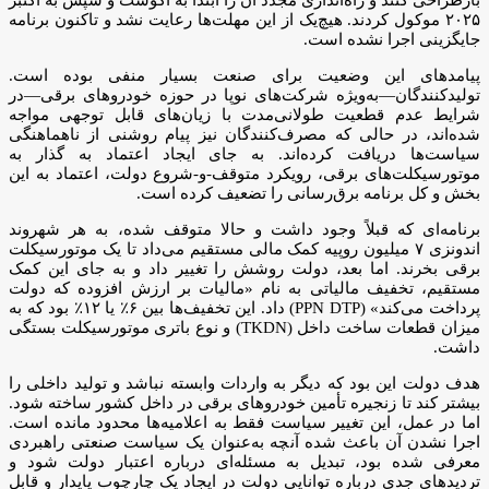
بازطراحی کنند و راه‌اندازی مجدد آن را ابتدا به آگوست و سپس به اکتبر
۲۰۲۵ موکول کردند. هیچ‌یک از این مهلت‌ها رعایت نشد و تاکنون برنامه
جایگزینی اجرا نشده است.
پیامدهای این وضعیت برای صنعت بسیار منفی بوده است.
تولیدکنندگان—به‌ویژه شرکت‌های نوپا در حوزه خودروهای برقی—در
شرایط عدم قطعیت طولانی‌مدت با زیان‌های قابل توجهی مواجه
شده‌اند، در حالی که مصرف‌کنندگان نیز پیام روشنی از ناهماهنگی
سیاست‌ها دریافت کرده‌اند. به جای ایجاد اعتماد به گذار به
موتورسیکلت‌های برقی، رویکرد متوقف-و-شروع دولت، اعتماد به این
بخش و کل برنامه برق‌رسانی را تضعیف کرده است.
برنامه‌ای که قبلاً وجود داشت و حالا متوقف شده، به هر شهروند
اندونزی ۷ میلیون روپیه کمک مالی مستقیم می‌داد تا یک موتورسیکلت
برقی بخرند. اما بعد، دولت روشش را تغییر داد و به جای این کمک
مستقیم، تخفیف مالیاتی به نام «مالیات بر ارزش افزوده که دولت
پرداخت می‌کند» (PPN DTP) داد. این تخفیف‌ها بین ۶٪ یا ۱۲٪ بود که به
میزان قطعات ساخت داخل (TKDN) و نوع باتری موتورسیکلت بستگی
داشت.
هدف دولت این بود که دیگر به واردات وابسته نباشد و تولید داخلی را
بیشتر کند تا زنجیره تأمین خودروهای برقی در داخل کشور ساخته شود.
اما در عمل، این تغییر سیاست فقط به اعلامیه‌ها محدود مانده است.
اجرا نشدن آن باعث شده آنچه به‌عنوان یک سیاست صنعتی راهبردی
معرفی شده بود، تبدیل به مسئله‌ای درباره اعتبار دولت شود و
تردیدهای جدی درباره توانایی دولت در ایجاد یک چارچوب پایدار و قابل