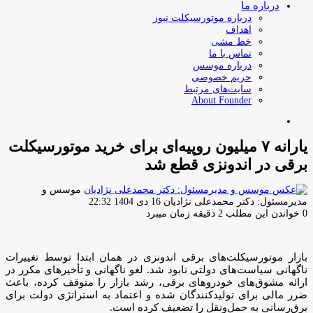
درباره ما
درباره موتورسیکلت نیوز
اهداف
خط مشی
تماس با ما
درباره موسس
حریم خصوصی
سایت‌های مرتبط
About Founder
جستجو
برای
یارانه ۷ میلیون روپیه‌ای برای خرید موتورسیکلت
برقی در اندونزی قطع شد
موسس و
ارسال
مدیرمسئول: دکتر محمدعلی نژادیان
16 دی 1404 22:32
ایمیل
0
خواندن این مطلب 2 دقیقه زمان میبرد
بازار موتورسیکلت‌های برقی اندونزی در همان ابتدا توسط تغییرات
ناگهانی سیاست‌های دولتی نابود شد. لغو ناگهانی و تأخیرهای مکرر در
ارائه مشوق‌های خودروهای برقی، رشد بازار را متوقف کرده، باعث
ضرر مالی برای تولیدکنندگان شده و اعتماد به استراتژی دولت برای
برق‌رسانی به حمل‌ونقل را تضعیف کرده است.