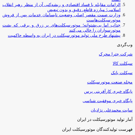
الزامات مقابله با فساد اقتصادی و ریشه‌کنی آن از منظر رهبر انقلاب
اسلامی؛ مبارزه قاطع، دقیق و بدون تبعیض
وزارت صمت مقصر اصلی وضعیت نابسامان خدمات پس از فروش
موتورسیکلت‌هاست
جذاب اما بی‌پشتوانه؛ موتورسیکلت‌های پر زرق‌ و برقی که پشت
موتورسواران را خالی می‌کنند
پیشنهاد طرح ملی تولید موتورسیکلت در ایران به واسطه حاکمیت
وب‌گردی
شرکت چترا محرک
سیکلت کالا
سیکلت بانک
مجله صنعت موتورسیکلت
پایگاه خبری کارآفرینی پرس
پایگاه خبری موفقیت شناسی
سایت محمدعلی نژادیان
آمار تولید موتورسیکلت در ایران
فهرست تولیدکنندگان موتورسیکلت ایران