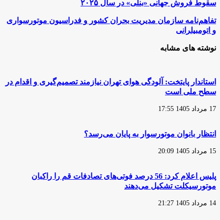
سقوط
سقوط فروش جهانی «بنلی» در سال ۲۰۲۵
فروش
جهانی
تفاهم‌نامه
تفاهم‌نامه سازمان مدیریت بحران کشور و فدراسیون موتورسواری
«بنلی»
سازمان
و اتومبیلرانی
در
مدیریت
سال
بحران
نوشته های مشابه
۲۰۲۵
کشور
و
فدراسیون
موتورسواری
استاندار پایتخت: آلودگی هوای تهران نیازمند تصمیم‌گیری و اقدام در
و
سطح ملی است
اتومبیلرانی
17 مرداد 1405 17:55
انتظار بانوان موتورسوار به پایان می‌رسد؟
15 مرداد 1405 20:09
پلیس اعلام کرد: 56 درصد فوتی‌های تصادفات قم را راکبان
موتورسیکلت تشکیل می‌دهند
14 مرداد 1405 21:27