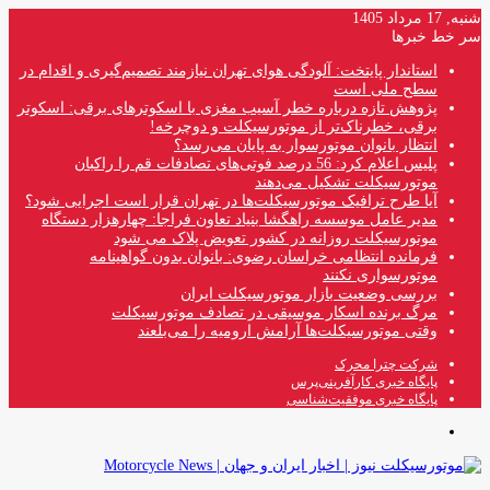
شنبه, 17 مرداد 1405
سر خط خبرها
استاندار پایتخت: آلودگی هوای تهران نیازمند تصمیم‌گیری و اقدام در
سطح ملی است
پژوهش تازه درباره خطر آسیب مغزی با اسکوترهای برقی: اسکوتر
برقی، خطرناک‌تر از موتورسیکلت و دوچرخه!
انتظار بانوان موتورسوار به پایان می‌رسد؟
پلیس اعلام کرد: 56 درصد فوتی‌های تصادفات قم را راکبان
موتورسیکلت تشکیل می‌دهند
آیا طرح ترافیک موتورسیکلت‌ها در تهران قرار است اجرایی شود؟
مدیر عامل موسسه راهگشا بنیاد تعاون فراجا: چهارهزار دستگاه
موتورسیکلت روزانه در کشور تعویض پلاک می شود
فرمانده انتظامی خراسان رضوی: بانوان بدون گواهینامه
موتورسواری نکنند
بررسی وضعیت بازار موتورسیکلت ایران
مرگ برنده اسکار موسیقی در تصادف موتورسیکلت
وقتی موتورسیکلت‌ها آرامش ارومیه را می‌بلعند
شرکت چترا محرک
پایگاه خبری کارآفرینی‌پرس
پایگاه خبری موفقیت‌شناسی
منو