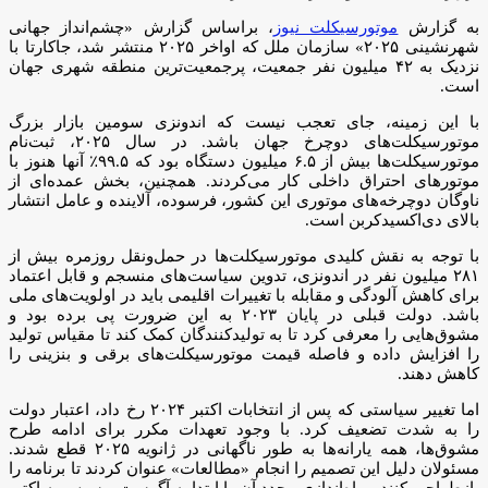
به گزارش
موتورسیکلت نیوز
، براساس گزارش «چشم‌انداز جهانی
شهرنشینی ۲۰۲۵» سازمان ملل که اواخر ۲۰۲۵ منتشر شد، جاکارتا با
نزدیک به ۴۲ میلیون نفر جمعیت، پرجمعیت‌ترین منطقه شهری جهان
است.
با این زمینه، جای تعجب نیست که اندونزی سومین بازار بزرگ
موتورسیکلت‌های دوچرخ جهان باشد. در سال ۲۰۲۵، ثبت‌نام
موتورسیکلت‌ها بیش از ۶.۵ میلیون دستگاه بود که ۹۹.۵٪ آنها هنوز با
موتورهای احتراق داخلی کار می‌کردند. همچنین، بخش عمده‌ای از
ناوگان دوچرخه‌های موتوری این کشور، فرسوده، آلاینده و عامل انتشار
بالای دی‌اکسیدکربن است.
با توجه به نقش کلیدی موتورسیکلت‌ها در حمل‌ونقل روزمره بیش از
۲۸۱ میلیون نفر در اندونزی، تدوین سیاست‌های منسجم و قابل اعتماد
برای کاهش آلودگی و مقابله با تغییرات اقلیمی باید در اولویت‌های ملی
باشد. دولت قبلی در پایان ۲۰۲۳ به این ضرورت پی برده بود و
مشوق‌هایی را معرفی کرد تا به تولیدکنندگان کمک کند تا مقیاس تولید
را افزایش داده و فاصله قیمت موتورسیکلت‌های برقی و بنزینی را
کاهش دهند.
اما تغییر سیاستی که پس از انتخابات اکتبر ۲۰۲۴ رخ داد، اعتبار دولت
را به شدت تضعیف کرد. با وجود تعهدات مکرر برای ادامه طرح
مشوق‌ها، همه یارانه‌ها به طور ناگهانی در ژانویه ۲۰۲۵ قطع شدند.
مسئولان دلیل این تصمیم را انجام «مطالعات» عنوان کردند تا برنامه را