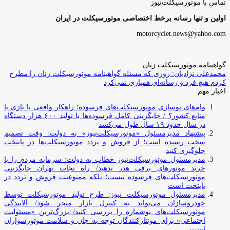
تماس با موتورسیکلت‌نیوز
اولین و تنها رسانه برخط اختصاصی موتورسیکلت در ایران
motorcyclet.news@yahoo.com
گواهینامه موتورسیکلت زنان
محمدعلی نژادیان: روزی که مسئله گواهینامه موتورسیکلت زنان را مطرح
کردم هیچ فرد و رسانه‌ای همیاری نمی‌کرد
اخبار مهم
وام‌های نوسازی موتورسیکلت‌های فرسوده؛ راهکار واقعی یا بازی با
منابع کشور؟ / جایگزینی کامل فرسوده‌ها با تولید ۶۰۰ هزار دستگاه
در سال حدود ۱۹ سال طول می‌کشد
پیشنهاد مدیرمسئول «موتورسیکلت‌نیوز» به دولت: وقت تصمیم
سخت رسیده است؛ از فروش و تردد موتورسیکلت‌ها در پایتخت
جلوگیری کنید
مدیرمسئول موتورسیکلت‌نیوز خطاب به دولت: سرمایه مردم را با
خرید موتورهای برقی هدر ندهید/ راه نجات تهران جایگزینی
موتورسیکلت‌های فرسوده نیست؛ بلکه ممنوعیت فروش و تردد در
پایتخت است
مدیرمسئول موتورسیکلت نیوز: طرح تولید موتورسیکلت توسط
خودروسازان می‌تواند به کنترل بازار منجر شود/ آلایندگی
موتورسیکلت‌های نوشماره را بررسی کنید/ بزرگ‌ترین «مسئولیت
اجتماعی» برای مونتاژکنندگان توجه به جان و سلامت موتورسواران
است