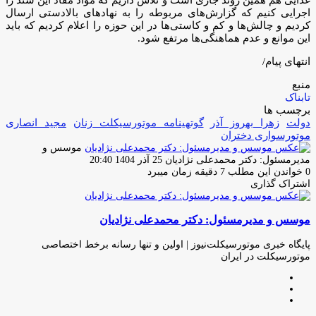
اجرایی کنیم که گزارش‌های مربوطه را به نهادهای بالادستی ارسال
کردیم و چالش‌ها و کم و کاستی‌ها در این حوزه را اعلام کردیم که باید
این موانع و عدم هماهنگی‌ها مرتفع شود.
انتهای پیام/
منبع
تابناک
برچسب ها
دولت
زهرا بهروز آذر
گوتهینامه موتورسیکلت زنان
مجید انصاری
موتورسواری دختران
موسس و
ارسال
مدیرمسئول: دکتر محمدعلی نژادیان
25 آذر 1404 20:40
ایمیل
0
خواندن این مطلب 7 دقیقه زمان میبرد
اشتراک گذاری
چاپ
فیس
توئیتر
واتس
تلگرام
لینکدین
اشتراک
(X)
آپ
بوک
گذاری
موسس و مدیرمسئول: دکتر محمدعلی نژادیان
از
طریق
ایمیل
پایگاه خبری موتورسیکلت‌نیوز | اولین و تنها رسانه برخط اختصاصی
موتورسیکلت در ایران
وبسایت
لینکدین
اینستاگرام