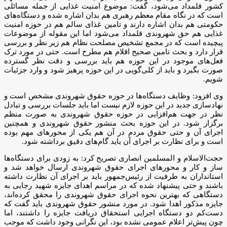
کشور قلمداد می‌شود، گفت: موضوع امنیت غذایی از جمله مسائلی
است که در نگاه مقام معظم رهبری هم بدان اشاره شده و دستگاه‌های
حکومتی هم بدان اشاره دارند و تامین غذای سالم هم در حوزه امنیت
غذایی هم حق شهروندی قلمداد می‌شود اما این مقوله از موضوعات
پیچیده است که در مجمع تشخیص مصلحت نظام هم زیر نظر و بررسی
قرار دارد و بحث تامین صحیح اقلام هم مطرح است. حتی در مورد ترک
فعل‌های موجود در این حوزه هم باید بررسی و دقت نظر گسترده
صورت بگیرد و باید از کلی‌گویی در این حوزه پرهیز شود و وارد جزئیات
شویم.
وی افزود: وظایف دستگاه‌ها در حوزه حقوق شهروندی مشخص است و
نهادسازی جدید در این حوزه لازم نیست اما باید جلسات بررسی و تبادل
نظر در جهت هم‌افزایی در حوزه حقوق شهروندی به صورت منظم
برگزار شود. در این حوزه بحث منشور حقوق شهروندی و همچنین
اجرای آن و حتی حقوق مردم در آن هم یکی از محورهای مهم بوده
است و برای نظارت بر اجرای آن باید گام‌های دقیق برداشته شود.
حجت‌الاسلام و المسلمین انصاری تصریح کرد: به زودی برای دستگاه‌ها
ساز و کار و محورهای اجرای حقوق شهروندی ارسال خواهد شد و
استانداران به طرفیت از رئیس‌جمهور باید بر اجرای آن نظارت داشته
باشند و حتی پیشنهاد شده که در مراسم اهدای جایزه شهید رجایی به
دستگاهی که بهترین نحوه اجرای حقوق شهروندی را محقق کرده‌اند،
جایزه مذکور اهدا شود. در مورد منشور حقوق شهروندی باید گفت که
دست‌کم دو دستگاه اجرایی استحقاق دریافت جایزه را داشتند، اما
چون پیش‌تر اعلام عمومی نشده بود، این نگرانی وجود داشت که موجب