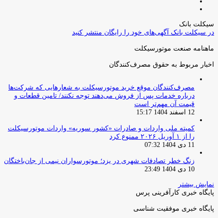
صفحه
صفحه
قبلی
بعدی
سیکلت بانک
در سیکلت بانک آگهی‌های خود را رایگان منتشر کنید
ماهنامه صنعت موتورسیکلت
اخبار مربوط به حقوق مصرف‌کنندگان
مصرف‌کنندگان موقع خرید موتورسیکلت به شعارهایی که شرکت‌ها
درباره خدمات پس از فروش می‌دهند توجه نکنند/ تامین قطعات و
قیمت آن مهم‌تر است
12 اسفند 1404 15:17
کمیته ملی واردات و صادرات «کشور سوریه» واردات موتورسیکلت
را از ۱ آوریل ۲۰۲۶ ممنوع کرد
11 دی 1404 07:32
زنگ خطر تصادفات شهری در یزد؛ موتورسواران نیمی از جان‌باختگان
10 دی 1404 23:49
نمایش بیشتر
پایگاه خبری کارآفرینی پرس
پایگاه خبری موفقیت شناسی