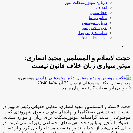
درباره موتورسیکلت نیوز
اهداف
خط مشی
تماس با ما
درباره موسس
حریم خصوصی
سایت‌های مرتبط
About Founder
جستجو
برای
حجت‌الاسلام و المسلمین مجید انصاری:
موتورسواری زنان خلاف قانون نیست
موسس و
ارسال
مدیرمسئول: دکتر محمدعلی نژادیان
25 آذر 1404 20:40
ایمیل
0
خواندن این مطلب 7 دقیقه زمان میبرد
حجت‌الاسلام و المسلمین مجید انصاری، معاون حقوقی رئیس‌جمهور در
نشست هم‌اندیشی دستگاه‌ها و نهادهای متولی حقوق شهروندی گفت:
موضوعاتی مانند گواهینامه موتورسیکلت برای زنان و موارد مشابه،
معمولاً با تأخیر و با پرداخت هزینه‌های اجتماعی پذیرفته می‌شوند، در
حالی که می‌شد از ابتدا با تدبیر مناسب مسئله را حل کرد و از تبعات