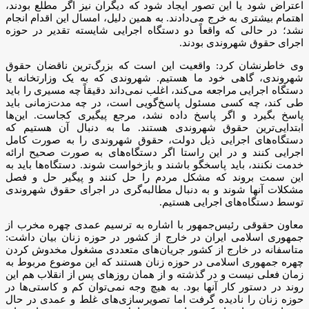
اعتراض شود یا این تصور ایجاد شود که دیگران نیز اگر مطلع بودند،
اهتمام بیشتری به خرج می‌دادند. به همین دلیل، امسال این اقدام انجام
نشد؛ در حالی که واقعاً دو دستگاه اجرایی شایسته تقدیر در حوزه
اجرای حقوق شهروندی بودند.
وی خاطرنشان کرد: واقعیت این است که بزرگ‌ترین ناقضان حقوق
شهروندی، گاهی خود ما هستیم. شهروندی که به یک وزارتخانه یا
دستگاه اجرایی مراجعه می‌کند، اغلب نمی‌داند دقیقاً چه مسیری را باید
طی کند، چه کسی مسئول پاسخ‌گویی است، در چه مدت‌زمانی باید
پاسخ بگیرد و اگر پاسخ داده نشد، مرجع پیگیری کجاست. این‌ها
ابتدایی‌ترین حقوق شهروندی‌ هستند. ما به دنبال آن هستیم که
دستگاه‌های اجرایی ذیل دولت، حقوق شهروندی را به صورت کامل
اجرایی کنند و در این راستا اگر دستگاه‌های به صورت صحیح ارائه
خدمت نکنند، باید پاسخگو باشند و بازخواست شوند. دستگاه‌ها باید به
این سمت بروند که مشکل مردم را حل کنند و پیگیر حل و فصل
مشکلات آنها شوند و به دنبال مطالبه‌گری در اجرای حقوق شهروندی
توسط دستگاه‌های اجرایی هستیم.
معاون حقوقی رئیس‌جمهور با اشاره به ترسیم عمدی چهره مخرب از
جمهوری اسلامی ایران در خارج از کشور در حوزه زنان بیان داشت:
متاسفانه در خارج از کشور جریان‌های متعددی مشغول مخدوش کردن
چهره جمهوری اسلامی در حوزه زنان هستند که این موضوع مربوط به
زمان فعلی نیست و در گذشته و از همان روزهای پس از انقلاب هم این
روند در دستور کار آنها بود. به هیچ وجه نمی‌توان کم و کاستی‌ها در
حوزه زنان را نادیده گرفت اما تصویرسازی‌های غلط و عمدی در حال