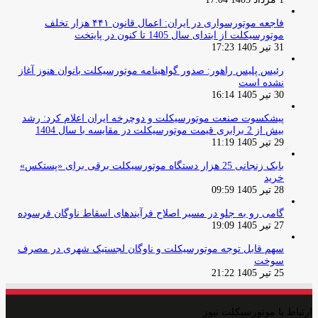
فاجعه موتورسواری در ایران: اعمال قانون ۴۴۱ هزار تخلف
موتورسیکلت از ابتدای سال 1405 تا کنون در پایتخت
31 تیر 1405 17:23
رئیس پلیس راهور: صدور گواهینامه موتورسیکلت بانوان هنوز آغاز
نشده است
30 تیر 1405 16:14
پیشکسوت صنعت موتورسیکلت و دوچرخه ایران اعلام کرد: رشد
بیش از 2 برابری قیمت موتورسیکلت در مقایسه با سال 1404
29 تیر 1405 11:19
بابک زنجانی 25 هزار دستگاه موتورسیکلت برقی برای «پستکس»
خرید
28 تیر 1405 09:59
گامی رو به جلو در مسیر اصلاح فرآیندهای اسقاط ناوگان فرسوده
27 تیر 1405 19:09
سهم قابل توجه موتورسیکلت و ناوگان لجستیک شهری در مصرف
سوخت
25 تیر 1405 21:22
ارتباط با موتورسیکلت نیوز