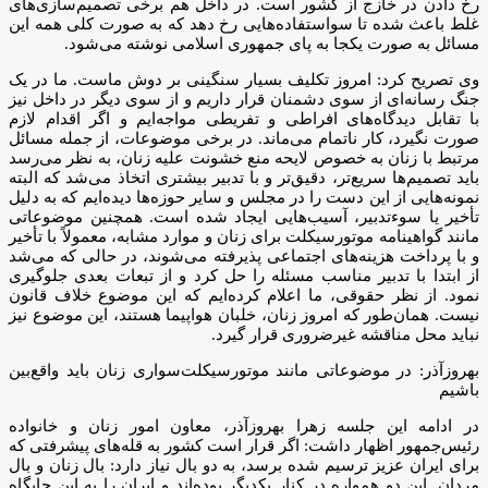
رخ دادن در خازج از کشور است. در داخل هم برخی تصمیم‌سازی‌های
غلط باعث شده تا سواستفاده‌هایی رخ دهد که به صورت کلی همه این
مسائل به صورت یکجا به پای جمهوری اسلامی نوشته می‌شود.
وی تصریح کرد: امروز تکلیف بسیار سنگینی بر دوش ماست. ما در یک
جنگ رسانه‌ای از سوی دشمنان قرار داریم و از سوی دیگر در داخل نیز
با تقابل دیدگاه‌های افراطی و تفریطی مواجه‌ایم و اگر اقدام لازم
صورت نگیرد، کار ناتمام می‌ماند. در برخی موضوعات، از جمله مسائل
مرتبط با زنان به خصوص لایحه منع خشونت علیه زنان، به نظر می‌رسد
باید تصمیم‌ها سریع‌تر، دقیق‌تر و با تدبیر بیشتری اتخاذ می‌شد که البته
نمونه‌هایی از این دست را در مجلس و سایر حوزه‌ها دیده‌ایم که به دلیل
تأخیر یا سوءتدبیر، آسیب‌هایی ایجاد شده است. همچنین موضوعاتی
مانند گواهینامه موتورسیکلت برای زنان و موارد مشابه، معمولاً با تأخیر
و با پرداخت هزینه‌های اجتماعی پذیرفته می‌شوند، در حالی که می‌شد
از ابتدا با تدبیر مناسب مسئله را حل کرد و از تبعات بعدی جلوگیری
نمود. از نظر حقوقی، ما اعلام کرده‌ایم که این موضوع خلاف قانون
نیست. همان‌طور که امروز زنان، خلبان هواپیما هستند، این موضوع نیز
نباید محل مناقشه غیرضروری قرار گیرد.
بهروز‌آذر: در موضوعاتی مانند موتورسیکلت‌سواری زنان باید واقع‌بین
باشیم
در ادامه این جلسه زهرا بهروز‌آذر، معاون امور زنان و خانواده
رئیس‌جمهور اظهار داشت: اگر قرار است کشور به قله‌های پیشرفتی که
برای ایران عزیز ترسیم شده برسد، به دو بال نیاز دارد: بال زنان و بال
مردان. این دو همواره در کنار یکدیگر بوده‌اند و ایران را به این جایگاه