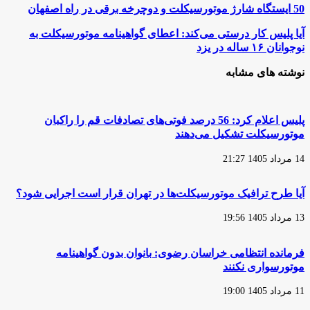
50
50 ایستگاه شارژ موتورسیکلت و دوچرخه برقی در راه اصفهان
ایستگاه
شارژ
آیا
آیا پلیس کار درستی می‌کند: اعطای گواهینامه موتورسیکلت به
موتورسیکلت
پلیس
نوجوانان ۱۶ ساله‌ در یزد
و
کار
دوچرخه
درستی
نوشته های مشابه
برقی
می‌کند:
در
اعطای
راه
گواهینامه
اصفهان
موتورسیکلت
پلیس اعلام کرد: 56 درصد فوتی‌های تصادفات قم را راکبان
به
موتورسیکلت تشکیل می‌دهند
نوجوانان
۱۶
14 مرداد 1405 21:27
ساله‌
در
یزد
آیا طرح ترافیک موتورسیکلت‌ها در تهران قرار است اجرایی شود؟
13 مرداد 1405 19:56
فرمانده انتظامی خراسان رضوی: بانوان بدون گواهینامه
موتورسواری نکنند
11 مرداد 1405 19:00