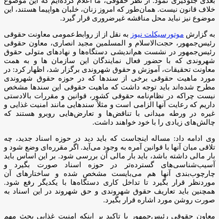
بعدی جلوگیری نمود. از نظر حقوقی، ما اعلام کرده‌ایم که این موضوع
خلاف قانون نیست. همان‌طور که امروز زنان، خلبان هواپیما هستند، این
موضوع نیز نباید محل مناقشه غیرضروری قرار گیرد.
به گزارش
موتورسیکلت نیوز
به نقل از از روابط‌عمومی معاونت حقوقی
رئیس‌جمهور، حجت‌الاسلام و المسلمین مجید انصاری، معاون حقوقی
رئیس‌جمهور در نشست هم‌اندیشی دستگاه‌ها و نهادهای متولی حقوق
شهروندی که با حضور فعال نمایندگان این سازمان ها و به همت
معاونت تحقیقات، آموزش و حقوق شهروندی برگزار شد، اظهار کرد: در
مورد ماهیت حقوقی برخی از سندها که در حوزه حقوق شهروندی
مطرح شده‌اند باید توجه داشت که ماهیت حقوقی این سندها مشخص
نیست چراکه در نظام‌نامه حقوقی کشور، قوانین و مقررات بالادستی
داریم که رعایت آنها الزامی است و مثلاً سندهایی مانند امنیت غذایی و
غیره در ورطه میدانی با تناقض‌ها و تعارض‌هایی روبرو هستند که
چالش‌های زیادی را با خود خواهند داشت.
وی ادامه داد: مساله اینجاست که باید دید در حوزه اسناد جدید، چه
تلاقی میان آنها با قوانین آمره به وجود می‌آید. اگر مقرره‌ای وضع شود و
بار مالی داشته باشد، باید بار مالی آن بررسی شود. بر این اساس باید
آسیب‌شناسی‌های گسترده‌تر در حوزه اسناد صورت بگیرد و
چارچوب‌بندی آنها هم می‌بایست مشخص شده و ساختارهای آن
موردنظر قرار بگیرد تا تداخل کاری دستگاه‌ها با یکدیگر رفع شود.
همچنین باید تعاریف حقوق شهروندی و حق شهروند در این اسناد به
صورت روشن مورد اشاره قرار بگیرد.
معاون حقوقی رئیس‌جمهور با تاکید بر اینکه امنیت غذایی بحث مهم