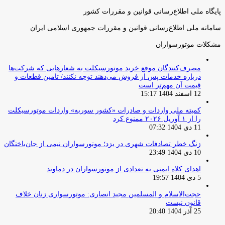
پایگاه ملی اطلاع‌رسانی قوانین و مقررات کشور
سامانه ملی اطلاع‌رسانی قوانین و مقررات جمهوری اسلامی ایران
مشکلات موتورسواران
مصرف‌کنندگان موقع خرید موتورسیکلت به شعارهایی که شرکت‌ها
درباره خدمات پس از فروش می‌دهند توجه نکنند/ تامین قطعات و
قیمت آن مهم‌تر است
12 اسفند 1404 15:17
کمیته ملی واردات و صادرات «کشور سوریه» واردات موتورسیکلت
را از ۱ آوریل ۲۰۲۶ ممنوع کرد
11 دی 1404 07:32
زنگ خطر تصادفات شهری در یزد؛ موتورسواران نیمی از جان‌باختگان
10 دی 1404 23:49
اهدای کلاه ایمنی به تعدادی از موتورسواران در دماوند
5 دی 1404 19:57
حجت‌الاسلام و المسلمین مجید انصاری: موتورسواری زنان خلاف
قانون نیست
25 آذر 1404 20:40