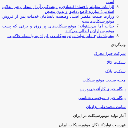
است
الزامات مقابله با فساد اقتصادی و ریشه‌کنی آن از منظر رهبر انقلاب
اسلامی؛ مبارزه قاطع، دقیق و بدون تبعیض
وزارت صمت مقصر اصلی وضعیت نابسامان خدمات پس از فروش
موتورسیکلت‌هاست
جذاب اما بی‌پشتوانه؛ موتورسیکلت‌های پر زرق‌ و برقی که پشت
موتورسواران را خالی می‌کنند
پیشنهاد طرح ملی تولید موتورسیکلت در ایران به واسطه حاکمیت
وب‌گردی
شرکت چترا محرک
سیکلت کالا
سیکلت بانک
مجله صنعت موتورسیکلت
پایگاه خبری کارآفرینی پرس
پایگاه خبری موفقیت شناسی
سایت محمدعلی نژادیان
آمار تولید موتورسیکلت در ایران
فهرست تولیدکنندگان موتورسیکلت ایران