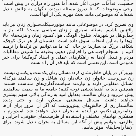
جنسیت. اقدامات خوبی آغاز شده، اما هنوز راه درازی در پیش است.
برخی موضوعات که تا دیروز مسئله نبودند، ناگهان به چالش تبدیل
شده‌اند که موضوعی مانند بحث مهریه یکی از آنها است.
وی تصریح کرد: در موضوعاتی مانند موتورسیکلت‌سواری زنان نیز باید
واقع‌بین باشیم. مسئله بسیاری از زنان سیاسی نیست؛ بلکه نیاز به
حمل‌ونقل در شهرهای شلوغ، آلودگی هوا، کمبود زمان و هزینه‌های بالا
آن‌ها را به این انتخاب سوق داده است. دشمنان از هر ترک کوچک،
شکافی بزرگ می‌سازند؛ در حالی که ما می‌توانیم این ترک‌ها را ترمیم
کنیم و انسجام اجتماعی را افزایش دهیم. وظیفه ما شنیدن مطالبات
مردم و تبدیل آن‌ها به راهکارهای عملی و اسناد گره‌گشا برای خیر
عمومی است. این نعمتی است که باید قدر آن را دانست.
بهروز‌آذر در پایان خاطرنشان کرد: مسائل زنان یکدست و یکسان نیست.
زن سرپرست خانوار، زن خانه‌دار، زن شاغل و زن سالمند هرکدام
مسائل متفاوتی دارند و نیازمند سیاست‌گذاری‌های متناسب هستند.
همچنین باید به آینده‌اندیشی توجه کنیم؛ جامعه ما به سمت سالمندی
پیش می‌رود و زنان سالمند، به‌دلیل امید به زندگی بالاتر، سهم بیشتری
خواهند داشت. مسائل معیشتی، مسکن، ارث و حتی پدیده
سالمندآزاری از چالش‌های پیش‌روست که اگر از امروز برای آن‌ها
برنامه‌ریزی نکنیم، در آینده به بحران تبدیل خواهند شد. امیدوارم با
همفکری نهادهای مختلف و استفاده از ظرفیت‌های حقوقی، اجرایی و
نظارتی، بتوانیم پیش از آنکه این مسائل به بحران تبدیل شوند، برای
آن‌ها راه‌حل‌های مؤثر بیابیم.