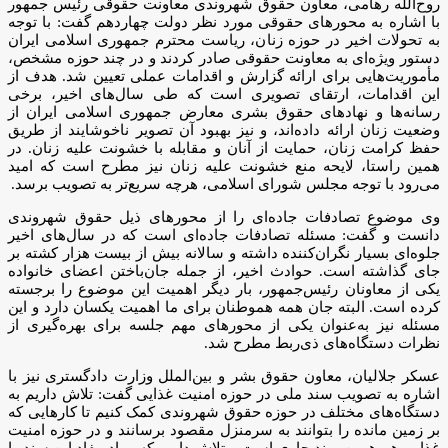
روح‌الله رهامی، معاون حقوق شهروندی معاونت حقوقی رئیس جمهور
با اشاره به محورهای حقوقی مورد نظر دولت چهاردهم گفت: با توجه
به تحولات اخیر در حوزه زنان، ریاست محترم جمهوری اسلامی ایران
دستور ویژه‌ای به معاونت حقوقی صادر کردند و در چند حوزه مشخص،
مأموریت‌هایی برای ارائه گزارش و اقدامات عملی تعیین شد. هدف از
این اقدامات، ارتقای تصویری است که طی سال‌های اخیر، برخی
رسانه‌ها و نهادهای حقوق بشری معارض جمهوری اسلامی ایران از
وضعیت زنان ارائه داده‌اند، و نیز بهبود آن تصویر ناخوشایند از طریق
حفظ کرامت زنان، حمایت از آنان و مقابله با خشونت علیه زنان. در
همین راستا، لایحه منع خشونت علیه زنان نیز مطرح است که امید
می‌رود با توجه مجلس شورای اسلامی، هرچه سریع‌تر به تصویب برسد.
وی موضوع تصادفات جاده‌ای را از محورهای ذیل حقوق شهروندی
دانست و گفت: مسئله تصادفات جاده‌ای است که در سال‌های اخیر
جلوه‌ای بسیار نگران‌کننده داشته و سالانه بیش از بیست هزار کشته بر
جای گذاشته است. حوادث اخیر، از جمله جان‌باختن اعضای خانواده
یکی از معاونان رئیس‌جمهور، بار دیگر اهمیت این موضوع را برجسته
کرده است. البته جان همه هموطنان برای ما اهمیت یکسان دارد و این
مسئله نیز به‌عنوان یکی از محورهای مهم جلسه برای بهره‌گیری از
نظرات دستگاه‌های ذی‌ربط مطرح شد.
عسکر جلالیان، معاون حقوق بشر و بین‌الملل وزارت دادگستری نیز با
اشاره به تصویب سند ملی در حوزه امنیت غذایی گفت: تلاش داریم به
دستگاه‌های مختلف در حوزه حقوق شهروندی کمک کنیم تا کارهایی که
بر زمین مانده را بتوانند به سرمنزل مقصود برسانند و در حوزه امنیت
غذایی هم همین روند جاری است و تلاش داریم که مواد مفاد این سند را