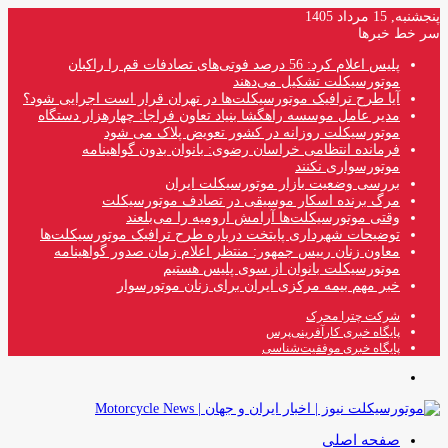
پنجشنبه, 15 مرداد 1405
سر خط خبرها
پلیس اعلام کرد: 56 درصد فوتی‌های تصادفات قم را راکبان
موتورسیکلت تشکیل می‌دهند
آیا طرح ترافیک موتورسیکلت‌ها در تهران قرار است اجرایی شود؟
مدیر عامل موسسه راهگشا بنیاد تعاون فراجا: چهارهزار دستگاه
موتورسیکلت روزانه در کشور تعویض پلاک می شود
فرمانده انتظامی خراسان رضوی: بانوان بدون گواهینامه
موتورسواری نکنند
بررسی وضعیت بازار موتورسیکلت ایران
مرگ برنده اسکار موسیقی در تصادف موتورسیکلت
وقتی موتورسیکلت‌ها آرامش ارومیه را می‌بلعند
توضیحات شهرداری پایتخت درباره طرح ترافیک موتورسیکلت‌ها
معاون زنان رییس جمهور: منتظر اعلام زمان صدور گواهینامه
موتورسیکلت بانوان از سوی پلیس هستیم
خبر مهم بیمه مرکزی ایران برای زنان موتورسوار
شرکت چترا محرک
پایگاه خبری کارآفرینی‌پرس
پایگاه خبری موفقیت‌شناسی
منو
صفحه اصلی