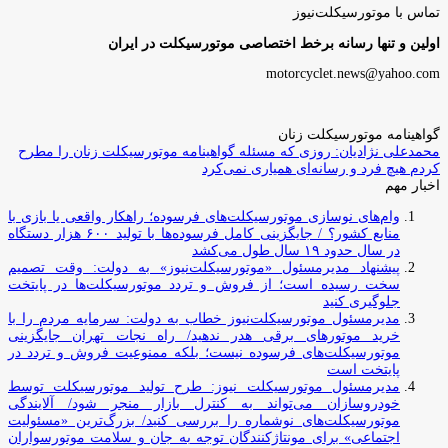
تماس با موتورسیکلت‌نیوز
اولین و تنها رسانه برخط اختصاصی موتورسیکلت در ایران
motorcyclet.news@yahoo.com
گواهینامه موتورسیکلت زنان
محمدعلی نژادیان: روزی که مسئله گواهینامه موتورسیکلت زنان را مطرح
کردم هیچ فرد و رسانه‌ای همیاری نمی‌کرد
اخبار مهم
وام‌های نوسازی موتورسیکلت‌های فرسوده؛ راهکار واقعی یا بازی با
منابع کشور؟ / جایگزینی کامل فرسوده‌ها با تولید ۶۰۰ هزار دستگاه
در سال حدود ۱۹ سال طول می‌کشد
پیشنهاد مدیرمسئول «موتورسیکلت‌نیوز» به دولت: وقت تصمیم
سخت رسیده است؛ از فروش و تردد موتورسیکلت‌ها در پایتخت
جلوگیری کنید
مدیرمسئول موتورسیکلت‌نیوز خطاب به دولت: سرمایه مردم را با
خرید موتورهای برقی هدر ندهید/ راه نجات تهران جایگزینی
موتورسیکلت‌های فرسوده نیست؛ بلکه ممنوعیت فروش و تردد در
پایتخت است
مدیرمسئول موتورسیکلت نیوز: طرح تولید موتورسیکلت توسط
خودروسازان می‌تواند به کنترل بازار منجر شود/ آلایندگی
موتورسیکلت‌های نوشماره را بررسی کنید/ بزرگ‌ترین «مسئولیت
اجتماعی» برای مونتاژکنندگان توجه به جان و سلامت موتورسواران