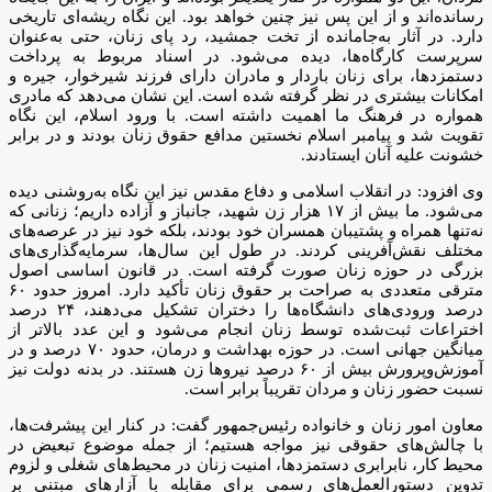
رسانده‌اند و از این پس نیز چنین خواهد بود. این نگاه ریشه‌ای تاریخی
دارد. در آثار به‌جامانده از تخت جمشید، رد پای زنان، حتی به‌عنوان
سرپرست کارگاه‌ها، دیده می‌شود. در اسناد مربوط به پرداخت
دستمزدها، برای زنان باردار و مادران دارای فرزند شیرخوار، جیره و
امکانات بیشتری در نظر گرفته شده است. این نشان می‌دهد که مادری
همواره در فرهنگ ما اهمیت داشته است. با ورود اسلام، این نگاه
تقویت شد و پیامبر اسلام نخستین مدافع حقوق زنان بودند و در برابر
خشونت علیه آنان ایستادند.
وی افزود: در انقلاب اسلامی و دفاع مقدس نیز این نگاه به‌روشنی دیده
می‌شود. ما بیش از ۱۷ هزار زن شهید، جانباز و آزاده داریم؛ زنانی که
نه‌تنها همراه و پشتیبان همسران خود بودند، بلکه خود نیز در عرصه‌های
مختلف نقش‌آفرینی کردند. در طول این سال‌ها، سرمایه‌گذاری‌های
بزرگی در حوزه زنان صورت گرفته است. در قانون اساسی اصول
مترقی متعددی به صراحت بر حقوق زنان تأکید دارد. امروز حدود ۶۰
درصد ورودی‌های دانشگاه‌ها را دختران تشکیل می‌دهند، ۲۴ درصد
اختراعات ثبت‌شده توسط زنان انجام می‌شود و این عدد بالاتر از
میانگین جهانی است. در حوزه بهداشت و درمان، حدود ۷۰ درصد و در
آموزش‌وپرورش بیش از ۶۰ درصد نیروها زن هستند. در بدنه دولت نیز
نسبت حضور زنان و مردان تقریباً برابر است.
معاون امور زنان و خانواده رئیس‌جمهور گفت: در کنار این پیشرفت‌ها،
با چالش‌های حقوقی نیز مواجه هستیم؛ از جمله موضوع تبعیض در
محیط کار، نابرابری دستمزدها، امنیت زنان در محیط‌های شغلی و لزوم
تدوین دستورالعمل‌های رسمی برای مقابله با آزارهای مبتنی بر