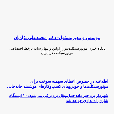
موسس و مدیرمسئول: دکتر محمدعلی نژادیان
پایگاه خبری موتورسیکلت‌نیوز | اولین و تنها رسانه برخط اختصاصی
موتورسیکلت در ایران
وبسایت
لینکدین
اینستاگرام
اطلاعیه
اطلاعیه در خصوص اعطای سهمیه سوخت برای
در
موتورسیکلت‌ها و خودروهای کسب‌وکارهای هوشمند جابه‌جایی
خصوص
اعطای
شهردار
شهردار یزد خبر داد: حمل‌ونقل یزد برقی می‌شود/ ۱۰ ایستگاه
سهمیه
یزد
شارژ راه‌اندازی خواهد شد
سوخت
خبر
برای
داد:
موتورسیکلت‌ها
حمل‌ونقل