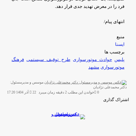
فرد را در معرض تهدید جدی قرار دهد.
انتهای پیام/
منبع
ایسنا
برچسب ها
پلیس
حوادث موتورسواری
طرح توقیف سیستمی
فرهنگ
موتورسوارى
مشهد
موسس و مدیرمسئول:
ارسال
دکتر محمدعلی نژادیان
ایمیل
0
خواندن این مطلب 2 دقیقه زمان میبرد
22 آذر 1404 17:20
اشتراک گذاری
چاپ
فیس
توئیتر
واتس
تلگرام
لینکدین
اشتراک
(X)
آپ
بوک
گذاری
از
طریق
ایمیل