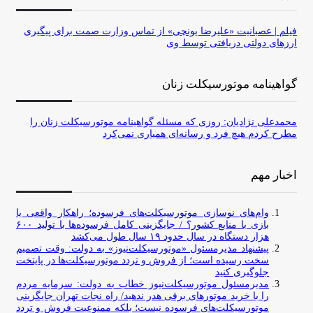
فیلم | عصبانیت «علیرضا یونچی» از تماس وزارت صمت برای پیگیری
ارزهای دولتی دریافتی توسط وی
گواهینامه موتورسیکلت زنان
محمدعلی نژادیان: روزی که مسئله گواهینامه موتورسیکلت زنان را
مطرح کردم هیچ فرد و رسانه‌ای همیاری نمی‌کرد
اخبار مهم
وام‌های نوسازی موتورسیکلت‌های فرسوده؛ راهکار واقعی یا
بازی با منابع کشور؟ / جایگزینی کامل فرسوده‌ها با تولید ۶۰۰
هزار دستگاه در سال حدود ۱۹ سال طول می‌کشد
پیشنهاد مدیرمسئول «موتورسیکلت‌نیوز» به دولت: وقت تصمیم
سخت رسیده است؛ از فروش و تردد موتورسیکلت‌ها در پایتخت
جلوگیری کنید
مدیرمسئول موتورسیکلت‌نیوز خطاب به دولت: سرمایه مردم
را با خرید موتورهای برقی هدر ندهید/ راه نجات تهران جایگزینی
موتورسیکلت‌های فرسوده نیست؛ بلکه ممنوعیت فروش و تردد