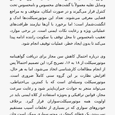
وسایل نقلیه معمولاً با گشت‌های محسوس و نامحسوس تحت
کنترل قرار می‌گیرند و در صورت امکان، متوقف و به مراجع
قضایی معرفی می‌شوند. تعداد این موتورسیکلت‌ها اندک و
انگشت‌شمار است؛ اما برخورد با آن‌ها نیازمند ظرافت‌های
عملیاتی ویژه و رعایت نکات ایمنی است. در برخی موارد،
تعقیب نامحسوس تا محل توقف یا سکونت راننده ادامه پیدا
می‌کند تا بدون ایجاد خطر، عملیات توقیف انجام شود.
وی درباره احتمال کاهش سن مجاز برای دریافت گواهینامه
موتورسیکلت از ۱۸ به ۱۶، تصریح کرد: این تصمیم احتمالاً پس
از انجام مطالعات کارشناسی اتخاذ می‌شود، اما به هر حال،
افزایش نظارت بر این گروه سنی کاملاً ضروری است.
موتورسیکلت وسیله‌ای است که با کمترین بی‌احتیاطی،
می‌تواند منجر به حوادث جبران‌ناپذیر شود و رعایت سرعت
مجاز، قوانین ترافیکی و به‌ویژه استفاده از کلاه ایمنی باید در
اولویت همه موتورسیکلت‌سواران قرار گیرد. برخلاف
خودروهای سواری که در بسیاری از تخلفات آسیب مستقیم
نمی‌بینند، یک خطای کوچک در موتورسواری ممکن است جان