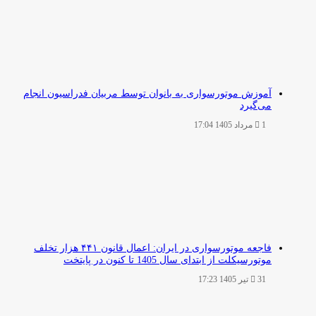
آموزش موتورسواری به بانوان توسط مربیان فدراسیون انجام
می‌گیرد
1 مرداد 1405 17:04
فاجعه موتورسواری در ایران: اعمال قانون ۴۴۱ هزار تخلف
موتورسیکلت از ابتدای سال 1405 تا کنون در پایتخت
31 تیر 1405 17:23