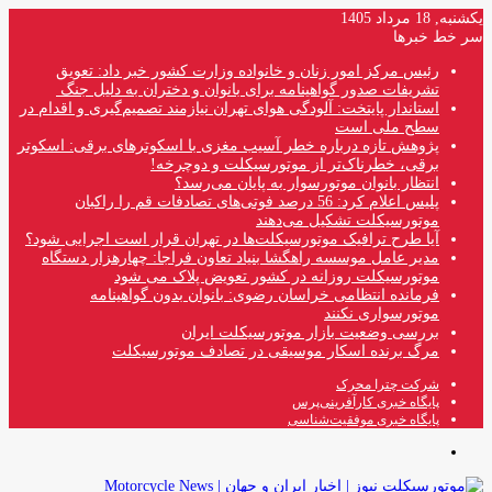
یکشنبه, 18 مرداد 1405
سر خط خبرها
رئیس مرکز امور زنان و خانواده وزارت کشور خبر داد: تعویق
تشریفات صدور گواهینامه برای بانوان و دختران به دلیل جنگ
استاندار پایتخت: آلودگی هوای تهران نیازمند تصمیم‌گیری و اقدام در
سطح ملی است
پژوهش تازه درباره خطر آسیب مغزی با اسکوترهای برقی: اسکوتر
برقی، خطرناک‌تر از موتورسیکلت و دوچرخه!
انتظار بانوان موتورسوار به پایان می‌رسد؟
پلیس اعلام کرد: 56 درصد فوتی‌های تصادفات قم را راکبان
موتورسیکلت تشکیل می‌دهند
آیا طرح ترافیک موتورسیکلت‌ها در تهران قرار است اجرایی شود؟
مدیر عامل موسسه راهگشا بنیاد تعاون فراجا: چهارهزار دستگاه
موتورسیکلت روزانه در کشور تعویض پلاک می شود
فرمانده انتظامی خراسان رضوی: بانوان بدون گواهینامه
موتورسواری نکنند
بررسی وضعیت بازار موتورسیکلت ایران
مرگ برنده اسکار موسیقی در تصادف موتورسیکلت
شرکت چترا محرک
پایگاه خبری کارآفرینی‌پرس
پایگاه خبری موفقیت‌شناسی
منو