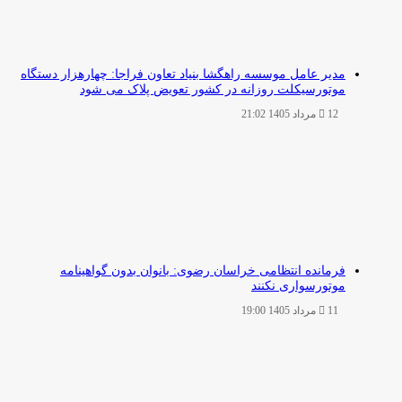
مدیر عامل موسسه راهگشا بنیاد تعاون فراجا: چهارهزار دستگاه
موتورسیکلت روزانه در کشور تعویض پلاک می شود
12 مرداد 1405 21:02
فرمانده انتظامی خراسان رضوی: بانوان بدون گواهینامه
موتورسواری نکنند
11 مرداد 1405 19:00