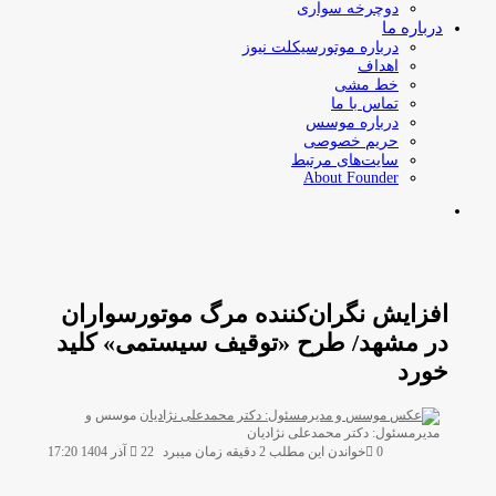
دوچرخه سواری
درباره ما
درباره موتورسیکلت نیوز
اهداف
خط مشی
تماس با ما
درباره موسس
حریم خصوصی
سایت‌های مرتبط
About Founder
جستجو
برای
افزایش نگران‌کننده مرگ موتورسواران
در مشهد/ طرح «توقیف سیستمی» کلید
خورد
موسس و
ارسال
مدیرمسئول: دکتر محمدعلی نژادیان
ایمیل
0
خواندن این مطلب 2 دقیقه زمان میبرد
22 آذر 1404 17:20