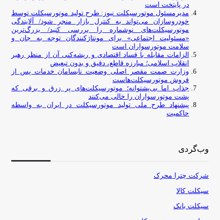
در پایتخت است
مدیرمسئول موتورسیکلت نیوز: طرح تولید موتورسیکلت توسط
خودروسازان می‌تواند به کنترل بازار منجر شود/ آلایندگی
موتورسیکلت‌های نوشماره را بررسی کنید/ بزرگ‌ترین
«مسئولیت اجتماعی» برای مونتاژکنندگان توجه به جان و
سلامت موتورسواران است
الزامات مقابله با فساد اقتصادی و ریشه‌کنی آن از منظر رهبر
انقلاب اسلامی؛ مبارزه قاطع، دقیق و بدون تبعیض
وزارت صمت مقصر اصلی وضعیت نابسامان خدمات پس از
فروش موتورسیکلت‌هاست
جذاب اما بی‌پشتوانه؛ موتورسیکلت‌های پر زرق‌ و برقی که
پشت موتورسواران را خالی می‌کنند
پیشنهاد طرح ملی تولید موتورسیکلت در ایران به واسطه
حاکمیت
وب‌گردی
شرکت چترا محرک
سیکلت کالا
سیکلت بانک