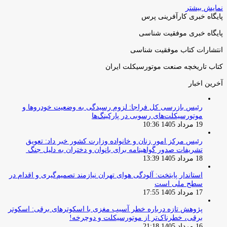
نمایش بیشتر
پایگاه خبری کارآفرینی پرس
پایگاه خبری موفقیت شناسی
انتشارات کتاب موفقیت شناسی
کتاب تاریخچه صنعت موتورسیکلت ایران
آخرین اخبار
رئیس بازرسی کل فراجا: لزوم رسیدگی به وضعیت خودروها و
موتورسیکلت‌های رسوبی در پارکینگ‌ها
19 مرداد 1405 10:36
رئیس مرکز امور زنان و خانواده وزارت کشور خبر داد: تعویق
تشریفات صدور گواهینامه برای بانوان و دختران به دلیل جنگ
18 مرداد 1405 13:39
استاندار پایتخت: آلودگی هوای تهران نیازمند تصمیم‌گیری و اقدام در
سطح ملی است
17 مرداد 1405 17:55
پژوهش تازه درباره خطر آسیب مغزی با اسکوترهای برقی: اسکوتر
برقی، خطرناک‌تر از موتورسیکلت و دوچرخه!
16 مرداد 1405 21:18