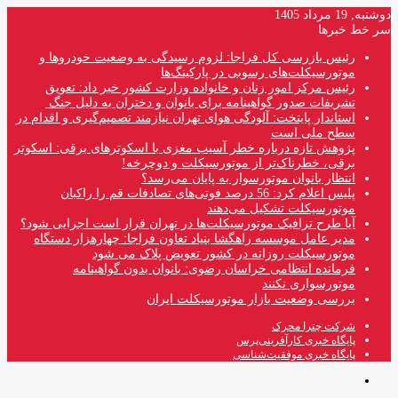
دوشنبه, 19 مرداد 1405
سر خط خبرها
رئیس بازرسی کل فراجا: لزوم رسیدگی به وضعیت خودروها و
موتورسیکلت‌های رسوبی در پارکینگ‌ها
رئیس مرکز امور زنان و خانواده وزارت کشور خبر داد: تعویق
تشریفات صدور گواهینامه برای بانوان و دختران به دلیل جنگ
استاندار پایتخت: آلودگی هوای تهران نیازمند تصمیم‌گیری و اقدام در
سطح ملی است
پژوهش تازه درباره خطر آسیب مغزی با اسکوترهای برقی: اسکوتر
برقی، خطرناک‌تر از موتورسیکلت و دوچرخه!
انتظار بانوان موتورسوار به پایان می‌رسد؟
پلیس اعلام کرد: 56 درصد فوتی‌های تصادفات قم را راکبان
موتورسیکلت تشکیل می‌دهند
آیا طرح ترافیک موتورسیکلت‌ها در تهران قرار است اجرایی شود؟
مدیر عامل موسسه راهگشا بنیاد تعاون فراجا: چهارهزار دستگاه
موتورسیکلت روزانه در کشور تعویض پلاک می شود
فرمانده انتظامی خراسان رضوی: بانوان بدون گواهینامه
موتورسواری نکنند
بررسی وضعیت بازار موتورسیکلت ایران
شرکت چترا محرک
پایگاه خبری کارآفرینی‌پرس
پایگاه خبری موفقیت‌شناسی
منو