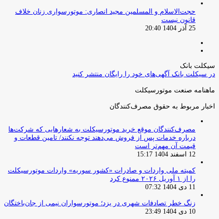
حجت‌الاسلام و المسلمین مجید انصاری: موتورسواری زنان خلاف
قانون نیست
25 آذر 1404 20:40
صفحه
صفحه
قبلی
بعدی
سیکلت بانک
در سیکلت بانک آگهی‌های خود را رایگان منتشر کنید
ماهنامه صنعت موتورسیکلت
اخبار مربوط به حقوق مصرف‌کنندگان
مصرف‌کنندگان موقع خرید موتورسیکلت به شعارهایی که شرکت‌ها
درباره خدمات پس از فروش می‌دهند توجه نکنند/ تامین قطعات و
قیمت آن مهم‌تر است
12 اسفند 1404 15:17
کمیته ملی واردات و صادرات «کشور سوریه» واردات موتورسیکلت
را از ۱ آوریل ۲۰۲۶ ممنوع کرد
11 دی 1404 07:32
زنگ خطر تصادفات شهری در یزد؛ موتورسواران نیمی از جان‌باختگان
10 دی 1404 23:49