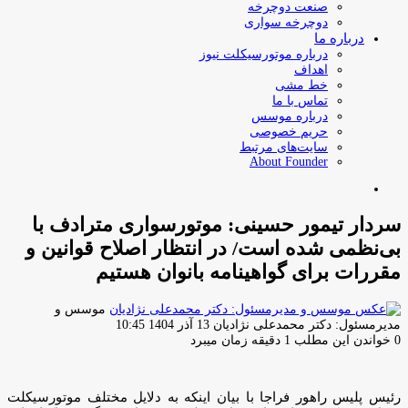
صنعت دوچرخه
دوچرخه سواری
درباره ما
درباره موتورسیکلت نیوز
اهداف
خط مشی
تماس با ما
درباره موسس
حریم خصوصی
سایت‌های مرتبط
About Founder
جستجو
برای
سردار تیمور حسینی: موتورسواری مترادف با
بی‌نظمی شده است/ در انتظار اصلاح قوانین و
مقررات برای گواهینامه بانوان هستیم
موسس و
ارسال
مدیرمسئول: دکتر محمدعلی نژادیان
13 آذر 1404 10:45
ایمیل
0
خواندن این مطلب 1 دقیقه زمان میبرد
رئیس پلیس راهور فراجا با بیان اینکه به دلایل مختلف موتورسیکلت