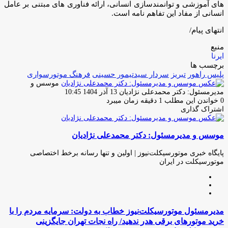
های آموزشی و توانمندسازی انسانی، ارائه فناوری های مبتنی بر عامل
انسانی از مفاد این تفاهم نامه است.
انتهای پیام/
منبع
ایرنا
برچسب ها
پلیس راهور
تبریز
سردار سیدتیمور حسینی
فرهنگ موتورسوارى
موسس و
ارسال
مدیرمسئول: دکتر محمدعلی نژادیان
13 آذر 1404 10:45
ایمیل
0
خواندن این مطلب 1 دقیقه زمان میبرد
اشتراک گذاری
چاپ
فیس
توئیتر
واتس
تلگرام
لینکدین
اشتراک
(X)
آپ
بوک
گذاری
موسس و مدیرمسئول: دکتر محمدعلی نژادیان
از
طریق
ایمیل
پایگاه خبری موتورسیکلت‌نیوز | اولین و تنها رسانه برخط اختصاصی
موتورسیکلت در ایران
وبسایت
لینکدین
اینستاگرام
مدیرمسئول
مدیرمسئول موتورسیکلت‌نیوز خطاب به دولت: سرمایه مردم را با
موتورسیکلت‌نیوز
خرید موتورهای برقی هدر ندهید/ راه نجات تهران جایگزینی
خطاب