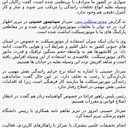
سواری در کشور ما مترادف با بی‌نظمی شده است، گفت: راکبان این
وسیله نقلیه انواع تخلفات رانندگی را مرتکب می شوند و ساز و کار
کنترل دقیقی هم وجود ندارد.
به گزارش
موتورسیکلت نیوز
، سردار
سیدتیمور حسینی
در تبریز اظهار
کرد: در حد توان با تخلفات موتورسواران برخورد شده و در مقاطعی
پارکینگ های ما با موتورسیکلت انباشت شده است .
وی با بیان اینکه میزان استفاده از موتورسیکلت به خصوص در استان
های جنوبی کشور به دلیل اقلیم و شرایط آب و هوایی بالاست، ادامه
داد: در کلانشهرها هم به واسطه حجم سنگین ترافیک و قدرت مانور
بالای موتورسیکلت، علاقمندی به استفاده از این وسیله افزایش یافته
است و شاهد افزیش تردد این وسیله نقلیه در خیابان ها هستیم.
سردار حسینی با اشاره به اینکه نرخ جرایم رانندگی نقش مهمی در
بازدارندگی یا رغبت به تخلف دارد، در عین حال گفت: ساماندهی
رانندگی مورتورسیکلت ها نیازمند کار فرهنگی است زیرا که اقدامات
سلبی نقش مهمی در اصلاح رفتار ندارد .
رئیس پلیس راهور فراجا در خصوص گواهینامه زنان هم گفت: در انتظار
اصلاح قوانین و مقررات هستیم.
سردار حسینی امروز در تبریز تفاهم نامه همکاری با رییس دانشگاه
علوم پزشکی تبریز امضا کرد.
انجام تحقیقات علمی مشترک با تمرکز با راهکارهای کاربردی، فعالیت