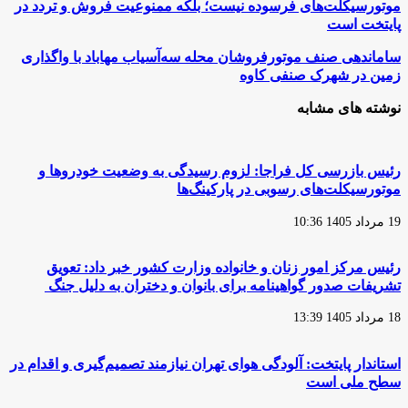
موتورسیکلت‌های فرسوده نیست؛ بلکه ممنوعیت فروش و تردد در
به
پایتخت است
دولت:
سرمایه
ساماندهی
ساماندهی صنف موتورفروشان محله سه‌آسیاب مهاباد با واگذاری
مردم
صنف
زمین در شهرک صنفی کاوه
را
موتورفروشان
با
محله
نوشته های مشابه
خرید
سه‌آسیاب
موتورهای
مهاباد
برقی
با
هدر
واگذاری
ندهید/
رئیس بازرسی کل فراجا: لزوم رسیدگی به وضعیت خودروها و
زمین
راه
موتورسیکلت‌های رسوبی در پارکینگ‌ها
در
نجات
شهرک
تهران
19 مرداد 1405 10:36
صنفی
جایگزینی
کاوه
موتورسیکلت‌های
فرسوده
رئیس مرکز امور زنان و خانواده وزارت کشور خبر داد: تعویق
نیست؛
تشریفات صدور گواهینامه برای بانوان و دختران به دلیل جنگ
بلکه
ممنوعیت
18 مرداد 1405 13:39
فروش
و
تردد
استاندار پایتخت: آلودگی هوای تهران نیازمند تصمیم‌گیری و اقدام در
در
سطح ملی است
پایتخت
است