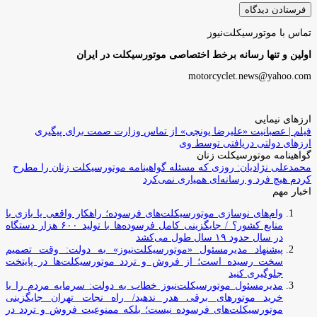
تماس با موتورسیکلت‌نیوز
اولین و تنها رسانه برخط اختصاصی موتورسیکلت در ایران
motorcyclet.news@yahoo.com
ارزهای نیمایی
فیلم | عصبانیت «علیرضا یونچی» از تماس وزارت صمت برای پیگیری
ارزهای دولتی دریافتی توسط وی
گواهینامه موتورسیکلت زنان
محمدعلی نژادیان: روزی که مسئله گواهینامه موتورسیکلت زنان را مطرح
کردم هیچ فرد و رسانه‌ای همیاری نمی‌کرد
اخبار مهم
وام‌های نوسازی موتورسیکلت‌های فرسوده؛ راهکار واقعی یا بازی با
منابع کشور؟ / جایگزینی کامل فرسوده‌ها با تولید ۶۰۰ هزار دستگاه
در سال حدود ۱۹ سال طول می‌کشد
پیشنهاد مدیرمسئول «موتورسیکلت‌نیوز» به دولت: وقت تصمیم
سخت رسیده است؛ از فروش و تردد موتورسیکلت‌ها در پایتخت
جلوگیری کنید
مدیرمسئول موتورسیکلت‌نیوز خطاب به دولت: سرمایه مردم را با
خرید موتورهای برقی هدر ندهید/ راه نجات تهران جایگزینی
موتورسیکلت‌های فرسوده نیست؛ بلکه ممنوعیت فروش و تردد در