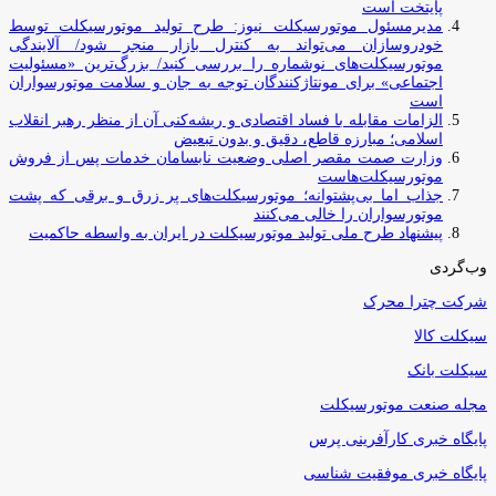
پایتخت است
مدیرمسئول موتورسیکلت نیوز: طرح تولید موتورسیکلت توسط
خودروسازان می‌تواند به کنترل بازار منجر شود/ آلایندگی
موتورسیکلت‌های نوشماره را بررسی کنید/ بزرگ‌ترین «مسئولیت
اجتماعی» برای مونتاژکنندگان توجه به جان و سلامت موتورسواران
است
الزامات مقابله با فساد اقتصادی و ریشه‌کنی آن از منظر رهبر انقلاب
اسلامی؛ مبارزه قاطع، دقیق و بدون تبعیض
وزارت صمت مقصر اصلی وضعیت نابسامان خدمات پس از فروش
موتورسیکلت‌هاست
جذاب اما بی‌پشتوانه؛ موتورسیکلت‌های پر زرق‌ و برقی که پشت
موتورسواران را خالی می‌کنند
پیشنهاد طرح ملی تولید موتورسیکلت در ایران به واسطه حاکمیت
وب‌گردی
شرکت چترا محرک
سیکلت کالا
سیکلت بانک
مجله صنعت موتورسیکلت
پایگاه خبری کارآفرینی پرس
پایگاه خبری موفقیت شناسی