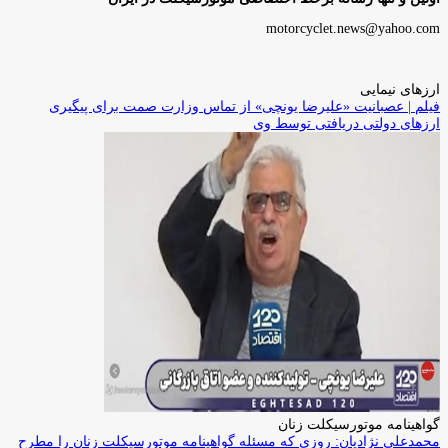
motorcyclet.news@yahoo.com
ارزهای نیمایی
فیلم | عصبانیت «علیرضا یونچی» از تماس وزارت صمت برای پیگیری
ارزهای دولتی دریافتی توسط وی
گواهینامه موتورسیکلت زنان
محمدعلی نژادیان: روزی که مسئله گواهینامه موتورسیکلت زنان را مطرح