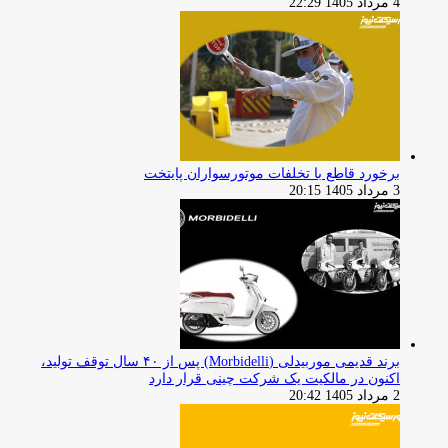
4 مرداد 1405 22:29
برخورد قاطع با تخلفات موتورسواران پایتخت
3 مرداد 1405 20:15
برند قدیمی موربیدلی (Morbidelli) پس از ۴۰ سال توقف تولید،
اکنون در مالکیت یک شرکت چینی قرار دارد
2 مرداد 1405 20:42