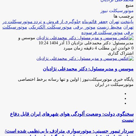
منبع
موتورسیکلت نیوز
برچسب ها
پایتخت
تهران
جعفر قائم‌پناه
جلوگیری از فروش و تردد موتورسیکلت در
تهران
محیط زیست
موتور برقی
موتورسیکلت الکتریکى
موتورسیکلت
برقى
موتورسیکلت فرسوده
موسس و
ارسال
مدیرمسئول: دکتر محمدعلی نژادیان
13 آذر 1404 10:24
ایمیل
0
خواندن این مطلب 4 دقیقه زمان میبرد
اشتراک گذاری
چاپ
فیس
توئیتر
واتس
تلگرام
لینکدین
اشتراک
(X)
آپ
بوک
گذاری
موسس و مدیرمسئول: دکتر محمدعلی نژادیان
از
طریق
ایمیل
پایگاه خبری موتورسیکلت‌نیوز | اولین و تنها رسانه برخط اختصاصی
موتورسیکلت در ایران
وبسایت
لینکدین
اینستاگرام
سخنگوی
سخنگوی دولت: وضعیت آلودگی هوای شهرهای ایران قابل دفاع
دولت:
نیست
وضعیت
آلودگی
سردار
سردار تیمور حسینی: موتورسواری مترادف با بی‌نظمی شده است/
هوای
تیمور