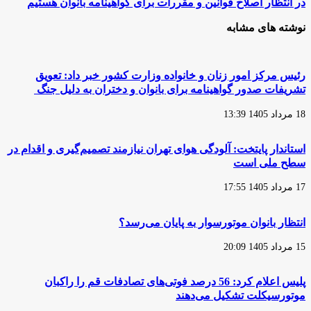
در انتظار اصلاح قوانین و مقررات برای گواهینامه بانوان هستیم
شهرهای
حسینی:
ایران
موتورسواری
نوشته های مشابه
قابل
مترادف
دفاع
با
نیست
بی‌نظمی
شده
رئیس مرکز امور زنان و خانواده وزارت کشور خبر داد: تعویق
است/
تشریفات صدور گواهینامه برای بانوان و دختران به دلیل جنگ
در
انتظار
18 مرداد 1405 13:39
اصلاح
قوانین
و
استاندار پایتخت: آلودگی هوای تهران نیازمند تصمیم‌گیری و اقدام در
مقررات
سطح ملی است
برای
گواهینامه
17 مرداد 1405 17:55
بانوان
هستیم
انتظار بانوان موتورسوار به پایان می‌رسد؟
15 مرداد 1405 20:09
پلیس اعلام کرد: 56 درصد فوتی‌های تصادفات قم را راکبان
موتورسیکلت تشکیل می‌دهند