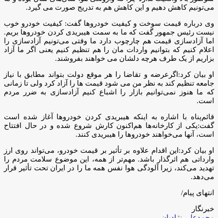
می‌تونیم کاهش دهیم و این کاهش هم به تدریج صورت می گیرد.
وی درباره قیمت سوخت و کیفیت خودروها گفت: کیفیت خودرو خوب
نیست رئیس جمهور گفت که ما به سمت هیبریدی کردن خودروها بریم.
اما آزادسازی قیمت هم چارچوب دارد ما وقتی می‌تونیم آزادسازی را
اعلام کنیم که بتوانیم واردات مان را هم تنظیم کنیم یعنی اگر ما آزاد
بزاریم از یک طرف هرچه دلشان می خواهند بفروشند.
او بیان کرد:اگرعرضه و تقاضا را هر موقع دولت بتواند مطابق با نیاز
جامعه تنظیم کند به نظر من می شود قیمت ها را آزاد کرد ولی تا زمانی
که ما هنوز نمی‌توانیم بازار را اشباع کنیم آزادسازی به ضرر مردم
است.
قائم‌پناه با اشاره به اینکه هیبریدی کردن خودروها آغاز شده است
گفت:یکی از کارخانه‌ها هم‌اکنون کارش شروع شده و در حال افتتاح
است، آنها می‌خواهند خودروها را هیبریدی کنند.
او بیان کرد:این اقدام علاوه بر تأثیر بر قیمت خودرو، می‌تواند روی ارز
وارداتی هم اثرگذار باشد. مهم‌تر از همه، این موضوع سلامت مردم را
تهدید می‌کند، زیرا آلودگی هوا نفس همه ما را در ایران تحت تأثیر قرار
می‌دهد.
انتهای پیام/
خبرنگار
محمدعلی نژادیان