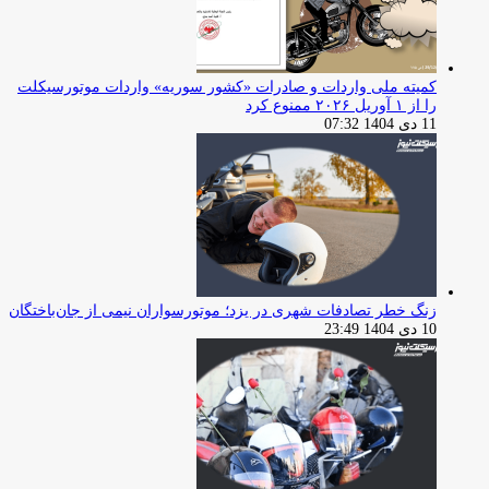
کمیته ملی واردات و صادرات «کشور سوریه» واردات موتورسیکلت
را از ۱ آوریل ۲۰۲۶ ممنوع کرد
11 دی 1404 07:32
زنگ خطر تصادفات شهری در یزد؛ موتورسواران نیمی از جان‌باختگان
10 دی 1404 23:49