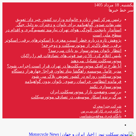
یکشنبه, 18 مرداد 1405
سر خط خبرها
رئیس مرکز امور زنان و خانواده وزارت کشور خبر داد: تعویق
تشریفات صدور گواهینامه برای بانوان و دختران به دلیل جنگ
استاندار پایتخت: آلودگی هوای تهران نیازمند تصمیم‌گیری و اقدام در
سطح ملی است
پژوهش تازه درباره خطر آسیب مغزی با اسکوترهای برقی: اسکوتر
برقی، خطرناک‌تر از موتورسیکلت و دوچرخه!
انتظار بانوان موتورسوار به پایان می‌رسد؟
پلیس اعلام کرد: 56 درصد فوتی‌های تصادفات قم را راکبان
موتورسیکلت تشکیل می‌دهند
آیا طرح ترافیک موتورسیکلت‌ها در تهران قرار است اجرایی شود؟
مدیر عامل موسسه راهگشا بنیاد تعاون فراجا: چهارهزار دستگاه
موتورسیکلت روزانه در کشور تعویض پلاک می شود
فرمانده انتظامی خراسان رضوی: بانوان بدون گواهینامه
موتورسواری نکنند
بررسی وضعیت بازار موتورسیکلت ایران
مرگ برنده اسکار موسیقی در تصادف موتورسیکلت
شرکت چترا محرک
پایگاه خبری کارآفرینی‌پرس
پایگاه خبری موفقیت‌شناسی
منو