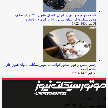
فاجعه موتورسواری در ایران: اعمال قانون ۴۴۱ هزار تخلف
موتورسیکلت از ابتدای سال 1405 تا کنون در پایتخت
31 تیر 1405 17:23
رئیس پلیس راهور: صدور گواهینامه موتورسیکلت بانوان هنوز آغاز
نشده است
30 تیر 1405 16:14
ارتباط با موتورسیکلت نیوز
صندوق پستی:
تهران 565-19575