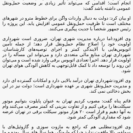
انجام است؛ اقدامی که می‌تواند تأثیر زیادی بر وضعیت حمل‌ونقل
عمومی داشته باشد گفت:
او بیان کرد: دولت به دنبال واردات واگن برای خطوط مترو در شهرهای
مختلف است تا ظرفیت حمل‌ونقل عمومی افزایش یابد. این پروژه را
رئیس جمهور شخصاً با جدیت پیگیری می‌کنند.
وی افزود:اما درباره مدیریت شهری تهران، ضروری است شهرداری
اولویت خود را اصلاح نظام حمل‌ونقل قرار دهد؛ از جمله تأمین
اتوبوس‌هایی با آلایندگی کمتر و اجرای توصیه‌های کارشناسان.
شهرداری تهران منابع مالی متعددی دارد و می‌تواند این مسأله را در
اولویت قرار دهد. اخیراً تعدادی اتوبوس برقی وارد شده است و می‌توان
این روند را توسعه داد تا کمک قابل‌توجهی به کاهش آلودگی هوای تهران
شود.
وی افزود:شهرداری تهران درآمد بالایی دارد و امکانات گسترده ای دارد
و مدیریت حمل‌ونقل شهری بر عهده شهرداری است؛ دولت نیز در این
بخش دخالتی نمی کند.
قائم پناه گفت: مصوب کردیم تهران به عنوان پایلوت بتوانیم موتور
سیکلت‌ها را برقی کنیم و از تفاوت بنزینی که کمتر مصرف می‌کنند وام
به آنها دهیم و قرار است ۲۰ هزار موتور سیکلت برقی در تهران عرضه
شود که مقداری آلودگی کمتر شود.
وی افزود:مطلبی هم که راجع به مازوت سوزی و گازوئیل‌های با
سولفور بالا واقعیت ندارد چرا که وارونگی هوا سال‌های سال بوده و ما