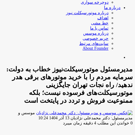
دوچرخه سواری
درباره ما
درباره موتورسیکلت نیوز
اهداف
خط مشی
تماس با ما
درباره موسس
حریم خصوصی
سایت‌های مرتبط
About Founder
جستجو
برای
مدیرمسئول موتورسیکلت‌نیوز خطاب به دولت:
سرمایه مردم را با خرید موتورهای برقی هدر
ندهید/ راه نجات تهران جایگزینی
موتورسیکلت‌های فرسوده نیست؛ بلکه
ممنوعیت فروش و تردد در پایتخت است
موسس و
ارسال
مدیرمسئول: دکتر محمدعلی نژادیان
13 آذر 1404 10:24
ایمیل
0
خواندن این مطلب 4 دقیقه زمان میبرد