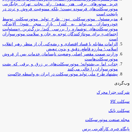
خرید موتورهای برقی هدر ندهید/ راه نجات تهران جایگزینی
موتورسیکلت‌های فرسوده نیست؛ بلکه ممنوعیت فروش و تردد در
پایتخت است
مدیرمسئول موتورسیکلت نیوز: طرح تولید موتورسیکلت توسط
خودروسازان می‌تواند به کنترل بازار منجر شود/ آلایندگی
موتورسیکلت‌های نوشماره را بررسی کنید/ بزرگ‌ترین «مسئولیت
اجتماعی» برای مونتاژکنندگان توجه به جان و سلامت موتورسواران
است
الزامات مقابله با فساد اقتصادی و ریشه‌کنی آن از منظر رهبر انقلاب
اسلامی؛ مبارزه قاطع، دقیق و بدون تبعیض
وزارت صمت مقصر اصلی وضعیت نابسامان خدمات پس از فروش
موتورسیکلت‌هاست
جذاب اما بی‌پشتوانه؛ موتورسیکلت‌های پر زرق‌ و برقی که پشت
موتورسواران را خالی می‌کنند
پیشنهاد طرح ملی تولید موتورسیکلت در ایران به واسطه حاکمیت
وب‌گردی
شرکت چترا محرک
سیکلت کالا
سیکلت بانک
مجله صنعت موتورسیکلت
پایگاه خبری کارآفرینی پرس