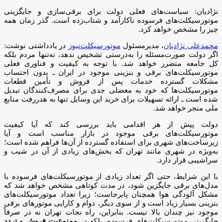
نژادیان: سیاست‌های فعلی دولت برای برقی‌سازی و جایگزینی
موتورسیکلت‌های فرسوده ناکارآمد و شتاب‌زده است. گذر زمان همه
چیز را مشخص خواهد کرد.
محمدعلی نژادیان
، مدیرمسئول
موتورسیکلت‌نیوز
در یادداشتی نوشت:
اگر دولت صورت‌مسئله را به‌درستی تشخیص ندهد، نه‌تنها مردم بلکه
کل جامعه متضرر خواهد شد. با توجه به کیفیت و فناوری فعلی
موتورسیکلت‌های برقی و بنزینی موجود در ایران ـ بدون احتساب
مشکلات گسترده خدمات پس از فروش و تأمین قطعات
موتورسیکلت‌ها که خود به معضلی جدی برای مصرف‌کنندگان تبدیل
شده است ـ ارائه تسهیلات برای خرید این وسایل تنها به هدررفت منابع
ملی منجر خواهد شد.
دولت پیش از هر اقدامی باید بررسی کند که آیا کیفیت
موتورسیکلت‌های برقی موجود در بازار مناسب است و آیا
زیرساخت‌های شهری برای استفاده گسترده از آن‌ها فراهم شده است؛
به‌ویژه در شهری مانند تهران که بخش‌های زیادی از آن در شیب و
سراشیبی قرار دارد.
با این شرایط، حتی اگر تعداد زیادی از موتورسیکلت‌های فرسوده با
مدل‌های برقی جایگزین شود، در مدت کوتاهی مشخص خواهد شد که
مشکل آلودگی هوا همچنان پابرجاست؛ زیرا تعداد موتورسیکلت‌های
بنزینی بسیار زیاد است و از سوی دیگر، دوام و کارایی موتورهای برقی
موجود نیز چندان بالا نیست. بنابراین، راه نجات تهران نه در صرفاً
جایگزینی موتورسیکلت‌های فرسوده، بلکه در
ممنوعیت فروش و تردد