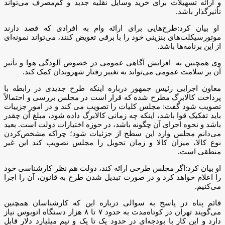
و ارائه تسهیلات برای خرید وسایل نقلیه جدید و کم‌مصرف می‌تواند
تأثیرگذار باشد.
او بیان کرد:طرح‌هایی برای ارائه وام به افرادی که قصد دارند
موتورسیکلت‌های بنزینی خود را با برقی تعویض کنند، می‌تواند نمونه‌ای
از این برنامه‌ها باشد.
وی همچنین به افزایش آگاهی عمومی در خصوص آلودگی هوا و تأثیر
آن بر سلامت عمومی می‌تواند به تغییر رفتار شهروندان کمک کند.
معاون اجرایی رئیس جمهور درباره اینکه طرح جدیدی در رابطه با
پرداخت کالابرگ مطرح شده که قرار است در مجلس بررسی و احتمالاً
تصویب شود گفت: مجلس کلیات را تصویب می کند و در امور جزییات
باید تفکیک قوا باشد، اینکه چه زمانی کالابرگ داده شود، مبلغ آن چقدر
باشد و نحوه اجرای آن چگونه باشد، در حوزه اختیارات دولت است. بعید
می‌دانم مجلس وارد این سطح از جزئیات شود؛ چراکه مشخص‌کردن
نوع کالا، میزان کالا و زمان تحویل را مجلس تصویب کند این غیر
منطقی است.
او بیان کرد:اگر مجلس طرحی ارائه کند، دولت هم نظر کارشناسی خود
را اعلام خواهد کرد و در صورت تبدیل شدن طرح به قانون، آن را اجرا
می‌کنیم.
قائم پناه در پاسخ به سوالی درباره این که کارشناسان همچنین
می‌گویند تهران در کوتاه‌مدت به حدود ۷ تا ۸ هزار دستگاه اتوبوس نیاز
دارد و این کار با بودجه‌ای در حدود یک تا یک و نیم میلیارد دلار قابل