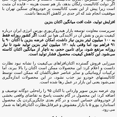
اگر دولت کاتالیست رایگان بدهد، باز هم نسبت هزینه – فایده آن مثبت
است زیرا پیش از این نصب کاتالیست بر خودروهای سنگین تهران با
موفقیت انجام شد که اثر جدی در کاهش آلاینده‌ها داشت.
افزایش تولید، علت افت میانگین اکتان بنزین
سرپرست معاونت توسعه بازار هیدروکربوری بورس انرژی ایران درباره
کیفیت بنزین و نقش آن در آلایندگی هوا نیز گفت:
اگر کشور روزانه فقط
به ۱۰۰ میلیون لیتر بنزین نیاز داشت، امکان عرضه بنزین با اکتان ۹۰ یا
۹۱ فراهم بود اما وقتی باید ۱۲۰ میلیون لیتر بنزین تولید شود تا نیاز
روزانه مرتفع شود، برای تامین حجم، به ناچار از میانگین اکتان کاسته
می‌شود. این کاهش کیفیت، محصول فشار تولید است.
میرزایی فروش گسترده اکتان‌افزاهای بی‌کیفیت را نشانه نبود نظارت
دانست و اعلام کرد: این محصولات ممکن است اکتان را بالا ببرند، اما
ترکیبات آروماتیکی و سایر عناصر خطرناکشان که ممکن است توسط
کاتالیستهای خودرو نیز جذب نشود، در این محصولات اندازه‌گیری
نمی‌شود یعنی این بازار در عمل رها شده است.
وی عرضه بنزین سوپر وارداتی با اکتان ۹۵ را راه‌حلی دوگانه توصیف و
اضافه کرد: این محصول در گام نخست پاسخ به تقاضای واقعی بخشی
از خودروهای حساس است و در گام بعدی جایگزین‌کردن یک محصول
استاندارد یورو ۵ با بازار مغشوش و غیرقابل‌نظارت اکتان‌افزاها به شمار
می رود.