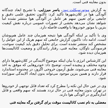
بدون معاینه فنی است.
به گزارش
موتورسیکلت نیوز
،
یاسر میرزایی
، با تشریح ابعاد چندگانه
آلودگی هوا در کلان‌شهرها تأکید کرد: تاکنون تحقیق علمی دقیق و
جامعی برای تعیین سهم هر عامل در آلودگی هوا منتشر نشده اما
شواهد نشان می‌دهد بخشی از تصورات عمومی درباره نقش کیفیت
بنزین یا موتور خودروها با واقعیت فاصله دارد.
وی با تأکید بر اینکه آلودگی هوا نتیجه هم‌زمان چند عامل هم‌پوشان
است، ادامه داد: تاکنون گزارش جامعی که سهم هریک از این عوامل را
مشخص کند منتشر نشده است. برای تحلیل دقیق باید کیفیت سوخت،
فرسودگی ناوگان، معاینه فنی، رفتار رانندگان و وضعیت کاتالیست‌ها
هم‌زمان دیده شود.
این کارشناس انرژی با بیان اینکه موضوع آلایندگی در کلان‌شهرها دارای
وجوه مختلف و پیچیده است، توضیح داد: خودروهایی که موفق به اخذ
معاینه فنی می‌شوند، طبق آزمون خروجی اگزوز، در محدوده استاندارد
قرار دارند و همین بنزین موجود می‌تواند بدون ایجاد آلایندگی سوزانده
شود.
وی در عین حال این نکته را مطرح کرد که تعداد قابل توجهی از خودروها
در تهران بدون معاینه فنی در حال تردد هستند که سهم واقعی و قابل
اندازه‌گیری در آلودگی هوا دارند.
معضلی به نام نصب کاتالیست موقت برای گرفتن برگه معاینه فنی