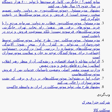
منابع کشور؟ / جایگزینی کامل فرسوده‌ها با تولید ۶۰۰ هزار دستگاه
در سال حدود ۱۹ سال طول می‌کشد
پیشنهاد مدیرمسئول «موتورسیکلت‌نیوز» به دولت: وقت تصمیم
سخت رسیده است؛ از فروش و تردد موتورسیکلت‌ها در پایتخت
جلوگیری کنید
مدیرمسئول موتورسیکلت‌نیوز خطاب به دولت: سرمایه مردم را با
خرید موتورهای برقی هدر ندهید/ راه نجات تهران جایگزینی
موتورسیکلت‌های فرسوده نیست؛ بلکه ممنوعیت فروش و تردد در
پایتخت است
مدیرمسئول موتورسیکلت نیوز: طرح تولید موتورسیکلت توسط
خودروسازان می‌تواند به کنترل بازار منجر شود/ آلایندگی
موتورسیکلت‌های نوشماره را بررسی کنید/ بزرگ‌ترین «مسئولیت
اجتماعی» برای مونتاژکنندگان توجه به جان و سلامت موتورسواران
است
الزامات مقابله با فساد اقتصادی و ریشه‌کنی آن از منظر رهبر انقلاب
اسلامی؛ مبارزه قاطع، دقیق و بدون تبعیض
وزارت صمت مقصر اصلی وضعیت نابسامان خدمات پس از فروش
موتورسیکلت‌هاست
جذاب اما بی‌پشتوانه؛ موتورسیکلت‌های پر زرق‌ و برقی که پشت
موتورسواران را خالی می‌کنند
پیشنهاد طرح ملی تولید موتورسیکلت در ایران به واسطه حاکمیت
وب‌گردی
شرکت چترا محرک
سیکلت کالا