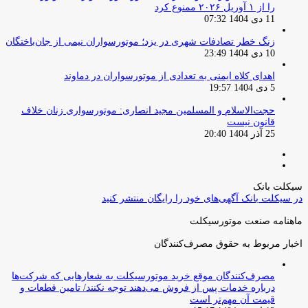
را از ۱ آوریل ۲۰۲۶ ممنوع کرد
11 دی 1404 07:32
زنگ خطر تصادفات شهری در یزد؛ موتورسواران نیمی از جان‌باختگان
10 دی 1404 23:49
اهدای کلاه ایمنی به تعدادی از موتورسواران در دماوند
5 دی 1404 19:57
حجت‌الاسلام و المسلمین مجید انصاری: موتورسواری زنان خلاف
قانون نیست
25 آذر 1404 20:40
صفحه
صفحه
قبلی
بعدی
سیکلت بانک
در سیکلت بانک آگهی‌های خود را رایگان منتشر کنید
ماهنامه صنعت موتورسیکلت
اخبار مربوط به حقوق مصرف‌کنندگان
مصرف‌کنندگان موقع خرید موتورسیکلت به شعارهایی که شرکت‌ها
درباره خدمات پس از فروش می‌دهند توجه نکنند/ تامین قطعات و
قیمت آن مهم‌تر است