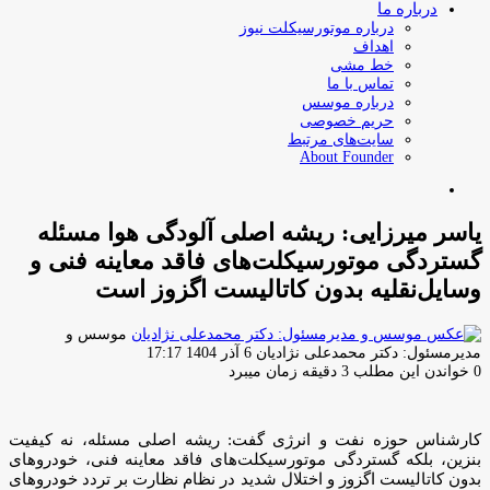
درباره ما
درباره موتورسیکلت نیوز
اهداف
خط مشی
تماس با ما
درباره موسس
حریم خصوصی
سایت‌های مرتبط
About Founder
جستجو
برای
یاسر میرزایی: ریشه اصلی آلودگی هوا مسئله
گستردگی موتورسیکلت‌های فاقد معاینه فنی و
وسایل‌نقلیه بدون کاتالیست اگزوز است
موسس و
ارسال
مدیرمسئول: دکتر محمدعلی نژادیان
6 آذر 1404 17:17
ایمیل
0
خواندن این مطلب 3 دقیقه زمان میبرد
کارشناس حوزه نفت و انرژی گفت: ریشه اصلی مسئله، نه کیفیت
بنزین، بلکه گستردگی موتورسیکلت‌های فاقد معاینه فنی، خودروهای
بدون کاتالیست اگزوز و اختلال شدید در نظام نظارت بر تردد خودروهای