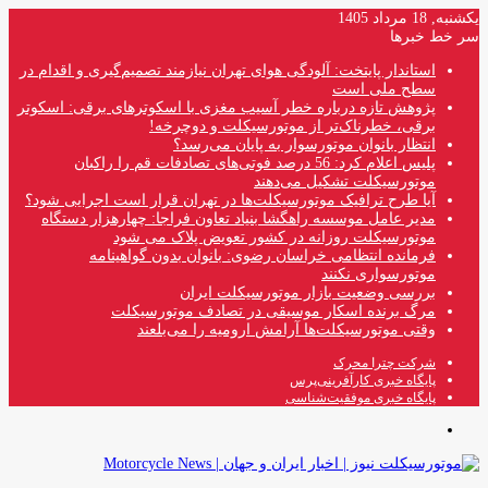
یکشنبه, 18 مرداد 1405
سر خط خبرها
استاندار پایتخت: آلودگی هوای تهران نیازمند تصمیم‌گیری و اقدام در
سطح ملی است
پژوهش تازه درباره خطر آسیب مغزی با اسکوترهای برقی: اسکوتر
برقی، خطرناک‌تر از موتورسیکلت و دوچرخه!
انتظار بانوان موتورسوار به پایان می‌رسد؟
پلیس اعلام کرد: 56 درصد فوتی‌های تصادفات قم را راکبان
موتورسیکلت تشکیل می‌دهند
آیا طرح ترافیک موتورسیکلت‌ها در تهران قرار است اجرایی شود؟
مدیر عامل موسسه راهگشا بنیاد تعاون فراجا: چهارهزار دستگاه
موتورسیکلت روزانه در کشور تعویض پلاک می شود
فرمانده انتظامی خراسان رضوی: بانوان بدون گواهینامه
موتورسواری نکنند
بررسی وضعیت بازار موتورسیکلت ایران
مرگ برنده اسکار موسیقی در تصادف موتورسیکلت
وقتی موتورسیکلت‌ها آرامش ارومیه را می‌بلعند
شرکت چترا محرک
پایگاه خبری کارآفرینی‌پرس
پایگاه خبری موفقیت‌شناسی
منو