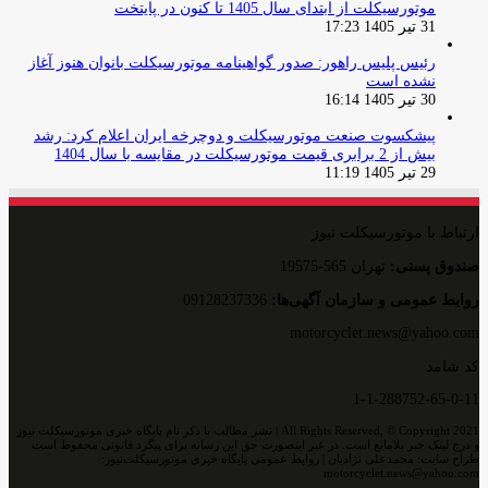
موتورسیکلت از ابتدای سال 1405 تا کنون در پایتخت
31 تیر 1405 17:23
رئیس پلیس راهور: صدور گواهینامه موتورسیکلت بانوان هنوز آغاز
نشده است
30 تیر 1405 16:14
پیشکسوت صنعت موتورسیکلت و دوچرخه ایران اعلام کرد: رشد
بیش از 2 برابری قیمت موتورسیکلت در مقایسه با سال 1404
29 تیر 1405 11:19
ارتباط با موتورسیکلت نیوز
صندوق پستی:
تهران 565-19575
روایط عمومی و سازمان آگهی‌ها:
09128237336
motorcyclet.news@yahoo.com
کد شامد
1-1-288752-65-0-11
All Rights Reserved, © Copyright 2021 | نشر مطالب با ذکر نام پایگاه خبری موتورسیکلت نیوز
و درج لینک خبر بلامانع است. در غیر اینصورت حق این رسانه برای پیگرد قانونی محفوظ است
طراح سایت: محمدعلی نژادیان | روابط عمومی پایگاه خبری موتورسیکلت‌نیوز:
motorcyclet.news@yahoo.com