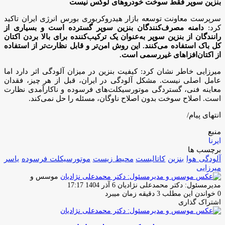
بنزین سوپر فقط سوخت خودروهای لوکس نیست
سرپرست معاونت توسعه بازار هیدروکربوری بورس انرژی ایران تاکید
کرد:
دامنه مصرف‌کنندگان بنزین سوپر گسترده‌ است و بسیاری از
رانندگان از بنزین سوپر به‌عنوان یک ترکیب‌کننده برای بالا بردن اکتان
کل باک استفاده می‌کنند. این روش امن‌تر و قابل نظارت‌تر از استفاده
از اکتان‌افزاهای غیررسمی است.
میرزایی خاطر نشان کرد: کیفیت بنزین در میزان آلودگی اثر دارد اما
عامل اصلی نیست. مشکل آلودگی در ایران، قبل از هر چیز، فقدان
معاینه فنی، گستردگی موتورسیکلت‌های فرسوده و ناکارآمدی نظارت
است. اصلاح سوخت بدون اصلاح ناوگان، مسئله را حل نمی‌کند.
انتهای پیام/
منبع
ایرنا
برچسب ها
آلودگی هوا
بنزین
کاتالیست
محیط زیست
موتورسیکلت فرسوده
یاسر
میرزایی
موسس و
ارسال
مدیرمسئول: دکتر محمدعلی نژادیان
6 آذر 1404 17:17
ایمیل
0
خواندن این مطلب 3 دقیقه زمان میبرد
اشتراک گذاری
چاپ
فیس
توئیتر
واتس
تلگرام
لینکدین
اشتراک
(X)
آپ
بوک
گذاری