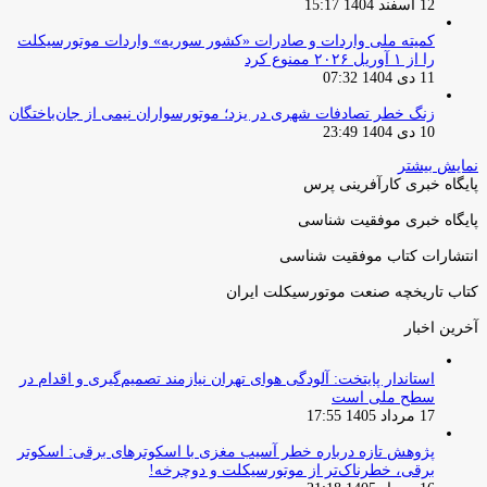
12 اسفند 1404 15:17
کمیته ملی واردات و صادرات «کشور سوریه» واردات موتورسیکلت
را از ۱ آوریل ۲۰۲۶ ممنوع کرد
11 دی 1404 07:32
زنگ خطر تصادفات شهری در یزد؛ موتورسواران نیمی از جان‌باختگان
10 دی 1404 23:49
نمایش بیشتر
پایگاه خبری کارآفرینی پرس
پایگاه خبری موفقیت شناسی
انتشارات کتاب موفقیت شناسی
کتاب تاریخچه صنعت موتورسیکلت ایران
آخرین اخبار
استاندار پایتخت: آلودگی هوای تهران نیازمند تصمیم‌گیری و اقدام در
سطح ملی است
17 مرداد 1405 17:55
پژوهش تازه درباره خطر آسیب مغزی با اسکوترهای برقی: اسکوتر
برقی، خطرناک‌تر از موتورسیکلت و دوچرخه!