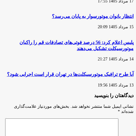
17 مرداد 1405 17:55
موتورسیکلت‌های
نوشماره
را
انتظار بانوان موتورسوار به پایان می‌رسد؟
بررسی
کنید/
15 مرداد 1405 20:09
بزرگ‌ترین
«مسئولیت
اجتماعی»
پلیس اعلام کرد: 56 درصد فوتی‌های تصادفات قم را راکبان
برای
موتورسیکلت تشکیل می‌دهند
مونتاژکنندگان
توجه
14 مرداد 1405 21:27
به
جان
و
آیا طرح ترافیک موتورسیکلت‌ها در تهران قرار است اجرایی شود؟
سلامت
موتورسواران
13 مرداد 1405 19:56
است
دیدگاهتان را بنویسید
نشانی ایمیل شما منتشر نخواهد شد.
بخش‌های موردنیاز علامت‌گذاری
شده‌اند
*