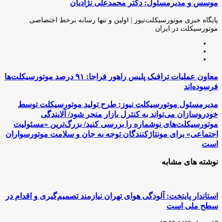
موسس و مدیرمسئول: دکتر محمدعلی نژادیان
از
طریق
ایمیل
پایگاه خبری موتورسیکلت‌نیوز | اولین و تنها رسانه برخط اختصاصی
موتورسیکلت در ایران
وبسایت
لینکدین
اینستاگرام
معاون
معاون عملیات ترافیک پلیس راهور فراجا: ۹۱ درصد موتورسیکلت‌ها
عملیات
فرسوده‌اند
ترافیک
پلیس
مدیرمسئول
مدیرمسئول موتورسیکلت نیوز: طرح تولید موتورسیکلت توسط
راهور
موتورسیکلت
خودروسازان می‌تواند به کنترل بازار منجر شود/ آلایندگی
فراجا:
نیوز:
موتورسیکلت‌های نوشماره را بررسی کنید/ بزرگ‌ترین «مسئولیت
۹۱
طرح
اجتماعی» برای مونتاژکنندگان توجه به جان و سلامت موتورسواران
درصد
تولید
موتورسیکلت‌ها
است
موتورسیکلت
فرسوده‌اند
توسط
نوشته های مشابه
خودروسازان
می‌تواند
به
کنترل
استاندار پایتخت: آلودگی هوای تهران نیازمند تصمیم‌گیری و اقدام در
بازار
منجر
سطح ملی است
شود/
آلایندگی