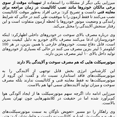
میرزایی یکی دیگر از مشکلات را استفاده از
تمهیدات موقت از سوی
برخی مالکان خودروها مانند نصب کاتالیست در زمان مراجعه برای
معاینه فنی
دانست و تصریح کرد: برخی افراد به‌طور موقت کاتالیست
نصب می‌کنند تا فقط آزمون را با موفقیت طی کنند در حالی که شرایط
رانندگی و وضعیت موتور خودروها با لحظه آزمون متفاوت است و این
رفتار سنجش آلایندگی را مختل می‌کند.
وی درباره مصرف بالای سوخت در خودروهای داخلی اظهارکرد: اینکه
خودروسازان ادعا می‌کنند مصرف بالای خودرو به دلیل کیفیت بنزین
است، قابل دفاع نیست. خودروهای خارجی با همین بنزین، در هر 100
کیلومتر 5 لیتر بنزین مصرف می کنند در حالی که بسیاری از خودروهای
تولید داخل بالای ۱۰ لیتر مصرف بنزین دارند.
موتورسیکلت هایی که هم مصرف سوخت و آلایندگی بالا دارند
این کارشناس انرژی بخش قابل توجهی از آلایندگی را به
موتورسیکلت‌های فاقد استاندارد نسبت داد و گفت: این گروه از
موتورسیکلت‌ها نه فقط معاینه فنی و کاتالیست ندارند بلکه مصرف
سوخت و میزان تولید آلاینده‌های سمی آنها هم بالاست.
میرزایی ادامه داد: اگرچه سهم موتورسیکلت ها از ایجاد آلودگی هوا
کم‌برآورد شده اما در حقیقت در کلانشهرهایی چون تهران بسیار
بالاست.
وی راهکار را دو مسیر «تعویض ناوگان به سمت موتورسیکلت‌های
برقی» و «گسترش اجباری کاتالیست» دانست و خاطرنشان کرد: حتی