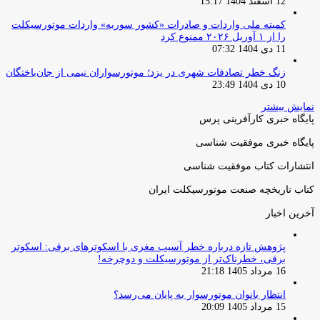
12 اسفند 1404 15:17
کمیته ملی واردات و صادرات «کشور سوریه» واردات موتورسیکلت
را از ۱ آوریل ۲۰۲۶ ممنوع کرد
11 دی 1404 07:32
زنگ خطر تصادفات شهری در یزد؛ موتورسواران نیمی از جان‌باختگان
10 دی 1404 23:49
نمایش بیشتر
پایگاه خبری کارآفرینی پرس
پایگاه خبری موفقیت شناسی
انتشارات کتاب موفقیت شناسی
کتاب تاریخچه صنعت موتورسیکلت ایران
آخرین اخبار
پژوهش تازه درباره خطر آسیب مغزی با اسکوترهای برقی: اسکوتر
برقی، خطرناک‌تر از موتورسیکلت و دوچرخه!
16 مرداد 1405 21:18
انتظار بانوان موتورسوار به پایان می‌رسد؟
15 مرداد 1405 20:09