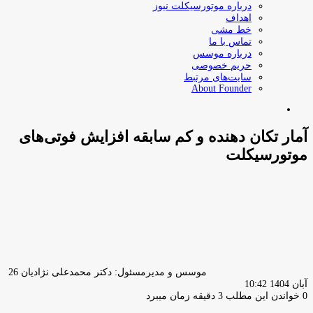
درباره موتورسیکلت نیوز
اهداف
خط مشی
تماس با ما
درباره موسس
حریم خصوصی
سایت‌های مرتبط
About Founder
جستجو
برای
آمار تکان دهنده و کم سابقه افزایش فوتی‌های
موتورسیکلت
ارسا
ایمیل
موسس و مدیرمسئول: دکتر محمدعلی نژادیان
26
آبان 1404 10:42
0
خواندن این مطلب 3 دقیقه زمان میبرد