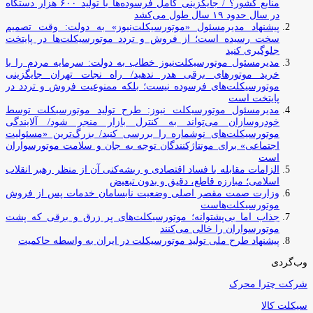
منابع کشور؟ / جایگزینی کامل فرسوده‌ها با تولید ۶۰۰ هزار دستگاه
در سال حدود ۱۹ سال طول می‌کشد
پیشنهاد مدیرمسئول «موتورسیکلت‌نیوز» به دولت: وقت تصمیم
سخت رسیده است؛ از فروش و تردد موتورسیکلت‌ها در پایتخت
جلوگیری کنید
مدیرمسئول موتورسیکلت‌نیوز خطاب به دولت: سرمایه مردم را با
خرید موتورهای برقی هدر ندهید/ راه نجات تهران جایگزینی
موتورسیکلت‌های فرسوده نیست؛ بلکه ممنوعیت فروش و تردد در
پایتخت است
مدیرمسئول موتورسیکلت نیوز: طرح تولید موتورسیکلت توسط
خودروسازان می‌تواند به کنترل بازار منجر شود/ آلایندگی
موتورسیکلت‌های نوشماره را بررسی کنید/ بزرگ‌ترین «مسئولیت
اجتماعی» برای مونتاژکنندگان توجه به جان و سلامت موتورسواران
است
الزامات مقابله با فساد اقتصادی و ریشه‌کنی آن از منظر رهبر انقلاب
اسلامی؛ مبارزه قاطع، دقیق و بدون تبعیض
وزارت صمت مقصر اصلی وضعیت نابسامان خدمات پس از فروش
موتورسیکلت‌هاست
جذاب اما بی‌پشتوانه؛ موتورسیکلت‌های پر زرق‌ و برقی که پشت
موتورسواران را خالی می‌کنند
پیشنهاد طرح ملی تولید موتورسیکلت در ایران به واسطه حاکمیت
وب‌گردی
شرکت چترا محرک
سیکلت کالا