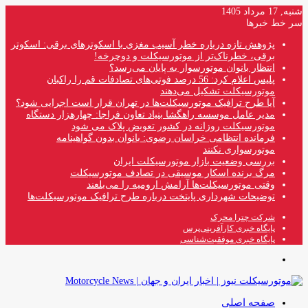
شنبه, 17 مرداد 1405
سر خط خبرها
پژوهش تازه درباره خطر آسیب مغزی با اسکوترهای برقی: اسکوتر
برقی، خطرناک‌تر از موتورسیکلت و دوچرخه!
انتظار بانوان موتورسوار به پایان می‌رسد؟
پلیس اعلام کرد: 56 درصد فوتی‌های تصادفات قم را راکبان
موتورسیکلت تشکیل می‌دهند
آیا طرح ترافیک موتورسیکلت‌ها در تهران قرار است اجرایی شود؟
مدیر عامل موسسه راهگشا بنیاد تعاون فراجا: چهارهزار دستگاه
موتورسیکلت روزانه در کشور تعویض پلاک می شود
فرمانده انتظامی خراسان رضوی: بانوان بدون گواهینامه
موتورسواری نکنند
بررسی وضعیت بازار موتورسیکلت ایران
مرگ برنده اسکار موسیقی در تصادف موتورسیکلت
وقتی موتورسیکلت‌ها آرامش ارومیه را می‌بلعند
توضیحات شهرداری پایتخت درباره طرح ترافیک موتورسیکلت‌ها
شرکت چترا محرک
پایگاه خبری کارآفرینی‌پرس
پایگاه خبری موفقیت‌شناسی
منو
صفحه اصلی