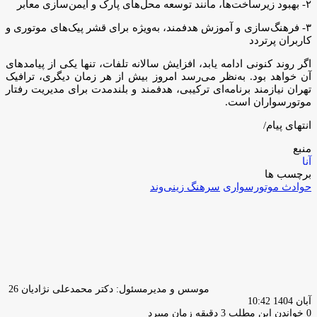
۲- بهبود زیرساخت‌ها، مانند توسعه محل‌های پارک و ایمن‌سازی معابر
۳- فرهنگ‌سازی و آموزش هدفمند، به‌ویژه برای قشر پیک‌های موتوری و
کاربران پرتردد
اگر روند کنونی ادامه یابد، افزایش سالانه تلفات، تنها یکی از پیامدهای
آن خواهد بود. به‌نظر می‌رسد امروز بیش از هر زمان دیگری، ترافیک
تهران نیازمند برنامه‌ای ترکیبی، هدفمند و بلندمدت برای مدیریت رفتار
موتورسواران است.
انتهای پیام/
منبع
آنا
برچسب ها
حوادث موتورسواری
سرهنگ زینی‌وند
ارسا
ایمیل
موسس و مدیرمسئول: دکتر محمدعلی نژادیان
26
آبان 1404 10:42
0
خواندن این مطلب 3 دقیقه زمان میبرد