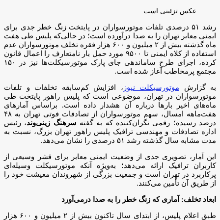
عکس تزئینی است.
رشد ۵۱ درصدی تلفات موتورسواران در پایتخت زنگ خطر جدی برای
ایمنی معابر تهران را به صدا درآورده است؛ در حالی‌که پلیس طی هفت
ماه گذشته بیش از ۲ میلیون و ۶۰۰ هزار فقره تخلف موتورسواران عدم
استفاده از کلاه ایمنی تا ۹۵۰۰ مورد حمل بار نامتعارف را اعمال قانون
کرده، اجرای طرح ساماندهی جای پارک موتورسیکلت‌ها نیز در ۱۵۰
مجتمع پرمخاطب آغاز شده است.
به گزارش
موتورسیکلت نیوز
، افزایش کم‌سابقه تخلفات و تلفات
موتورسواران در تهران، موضوعی است که پلیس راهور پایتخت طی
ماه‌های اخیر بارها درباره آن هشدار داده است. براساس آمارهای
هفت‌ماهه امسال، سهم موتورسواران از تصادفات فوتی تهران به ۴۸
درصد رسیده؛ رقمی نگران‌کننده که به گفته
سرهنگ زینی‌وند
، رئیس
اداره تصادفات و مهندسی ترافیک پلیس راهور تهران بزرگ، نسبت به
مدت مشابه سال گذشته رشد ۵۱ درصدی را نشان می‌دهد.
این آمار، تصویری جدی از وضعیت ایمنی معابر برای قشر وسیعی از
کاربران ترافیک ارائه می‌دهد؛ به‌ویژه آنکه موتورسیکلت وسیله‌ای
پرکاربرد در تهران است و جمعیت بزرگی از شهروندان معیشت خود را
از طریق آن تأمین می‌کنند.
ابعاد تخلف: آماری که زنگ خطر را به صدا درمی‌آورد
طبق اعلام پلیس، از ابتدای سال تاکنون بیش از ۲ میلیون و ۶۰۰ هزار