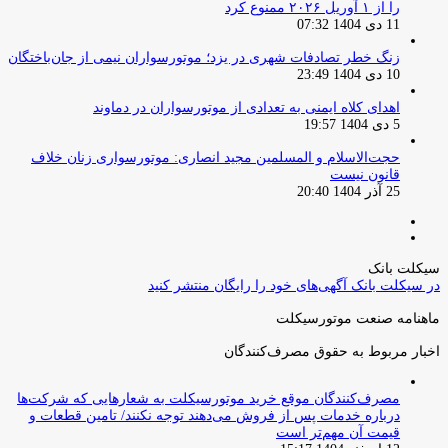
را از ۱ آوریل ۲۰۲۶ ممنوع کرد
11 دی 1404 07:32
زنگ خطر تصادفات شهری در یزد؛ موتورسواران نیمی از جان‌باختگان
10 دی 1404 23:49
اهدای کلاه ایمنی به تعدادی از موتورسواران در دماوند
5 دی 1404 19:57
حجت‌الاسلام و المسلمین مجید انصاری: موتورسواری زنان خلاف
قانون نیست
25 آذر 1404 20:40
صفحه
صفحه
قبلی
بعدی
سیکلت بانک
در سیکلت بانک آگهی‌های خود را رایگان منتشر کنید
ماهنامه صنعت موتورسیکلت
اخبار مربوط به حقوق مصرف‌کنندگان
مصرف‌کنندگان موقع خرید موتورسیکلت به شعارهایی که شرکت‌ها
درباره خدمات پس از فروش می‌دهند توجه نکنند/ تامین قطعات و
قیمت آن مهم‌تر است