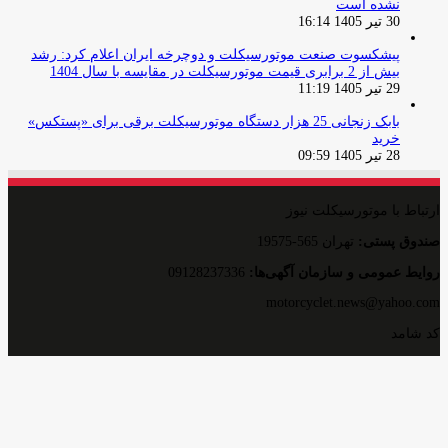
نشده است
30 تیر 1405 16:14
پیشکسوت صنعت موتورسیکلت و دوچرخه ایران اعلام کرد: رشد
بیش از 2 برابری قیمت موتورسیکلت در مقایسه با سال 1404
29 تیر 1405 11:19
بابک زنجانی 25 هزار دستگاه موتورسیکلت برقی برای «پستکس»
خرید
28 تیر 1405 09:59
ارتباط با موتورسیکلت نیوز
صندوق پستی:
تهران 565-19575
روایط عمومی و سازمان آگهی‌ها:
09128237336
motorcyclet.news@yahoo.com
کد شامد
1-1-288752-65-0-11
All Rights Reserved, © Copyright 2021 | نشر مطالب با ذکر نام پایگاه خبری موتورسیکلت نیوز
و درج لینک خبر بلامانع است. در غیر اینصورت حق این رسانه برای پیگرد قانونی محفوظ است
طراح سایت: محمدعلی نژادیان | روابط عمومی پایگاه خبری موتورسیکلت‌نیوز:
motorcyclet.news@yahoo.com