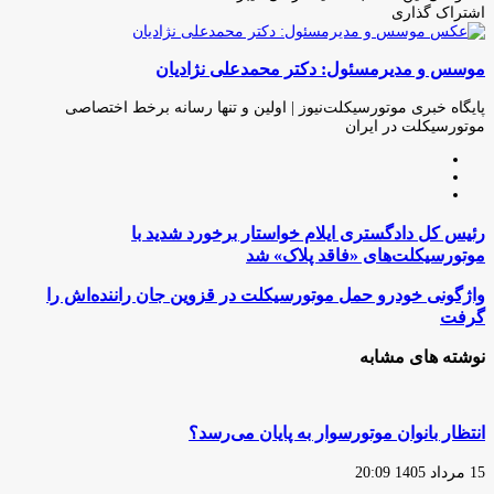
اشتراک گذاری
چاپ
فیس
توئیتر
واتس
تلگرام
لینکدین
اشتراک
(X)
آپ
بوک
گذاری
موسس و مدیرمسئول: دکتر محمدعلی نژادیان
از
طریق
ایمیل
پایگاه خبری موتورسیکلت‌نیوز | اولین و تنها رسانه برخط اختصاصی
موتورسیکلت در ایران
وبسایت
لینکدین
اینستاگرام
رئیس
رئیس کل دادگستری ایلام خواستار برخورد شدید با
کل
موتورسیکلت‌های «فاقد پلاک» شد
دادگستری
ایلام
واژگونی
واژگونی خودرو حمل موتورسیکلت در قزوین جان راننده‌اش را
خواستار
خودرو
گرفت
برخورد
حمل
شدید
موتورسیکلت
نوشته های مشابه
با
در
موتورسیکلت‌های
قزوین
«فاقد
جان
پلاک»
راننده‌اش
انتظار بانوان موتورسوار به پایان می‌رسد؟
شد
را
گرفت
15 مرداد 1405 20:09