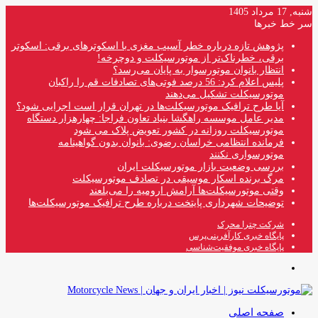
شنبه, 17 مرداد 1405
سر خط خبرها
پژوهش تازه درباره خطر آسیب مغزی با اسکوترهای برقی: اسکوتر
برقی، خطرناک‌تر از موتورسیکلت و دوچرخه!
انتظار بانوان موتورسوار به پایان می‌رسد؟
پلیس اعلام کرد: 56 درصد فوتی‌های تصادفات قم را راکبان
موتورسیکلت تشکیل می‌دهند
آیا طرح ترافیک موتورسیکلت‌ها در تهران قرار است اجرایی شود؟
مدیر عامل موسسه راهگشا بنیاد تعاون فراجا: چهارهزار دستگاه
موتورسیکلت روزانه در کشور تعویض پلاک می شود
فرمانده انتظامی خراسان رضوی: بانوان بدون گواهینامه
موتورسواری نکنند
بررسی وضعیت بازار موتورسیکلت ایران
مرگ برنده اسکار موسیقی در تصادف موتورسیکلت
وقتی موتورسیکلت‌ها آرامش ارومیه را می‌بلعند
توضیحات شهرداری پایتخت درباره طرح ترافیک موتورسیکلت‌ها
شرکت چترا محرک
پایگاه خبری کارآفرینی‌پرس
پایگاه خبری موفقیت‌شناسی
منو
صفحه اصلی