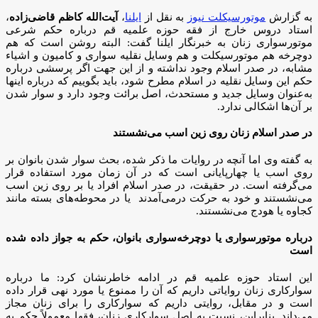
به گزارش
موتورسیکلت نیوز
به نقل از
ایلنا
،
آیت‌الله کاظم قاضی‌زاده
،
استاد دروس خارج از فقه حوزه علمیه قم درباره حکم شرعی
موتورسواری زنان به خبرنگار ایلنا گفت: البته روشن است که هم
دوچرخه هم موتورسیکلت و هم وسایل نقلیه سواری و کامیون و اشیاء
مشابه، در صدر اسلام وجود نداشته و از این جهت اگر پرسشی درباره
حکم این وسایل نقلیه در اسلام مطرح شود، باید بگوییم که درباره اینها
به‌عنوان وسایل جدید و مستحدث، اصل برائت وجود دارد و سوار شدن
بر آن‌ها اشکالی ندارد.
در صدر اسلام زنان روی زین اسب می‌نشستند
به گفته وی اما آنچه در روایات ما ذکر شده، بحث سوار شدن بانوان بر
روی اسب یا چهارپایانی است که در آن زمان مورد استفاده قرار
می‌گرفته است. در حقیقت، در صدر اسلام افراد یا بر روی زین اسب
می‌نشستند و خود به حرکت درمی‌آمدند یا در محوطه‌های بسته مانند
کجاوه یا هودج می‌نشستند.
درباره موتورسواری یا دوچرخه‌سواری بانوان، حکم به جواز داده شده
است
این استاد حوزه علمیه قم در ادامه خاطرنشان کرد: ما درباره
سوارکاری زنان روایاتی داریم که آن را ممنوع یا مورد نهی قرار داده
است و در مقابل، روایتی داریم که سوارکاری را برای زنان مجاز
می‌داند. بنابراین، نسبت به اصل سوارکاری زنان، فقها معمولاً حکم به