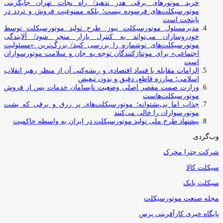
خرید موتورهای برقی هدر ندهید/ راه نجات تهران جایگزینی
موتورسیکلت‌های فرسوده نیست؛ بلکه ممنوعیت فروش و تردد در
پایتخت است
مدیرمسئول موتورسیکلت نیوز: طرح تولید موتورسیکلت توسط
خودروسازان می‌تواند به کنترل بازار منجر شود/ آلایندگی
موتورسیکلت‌های نوشماره را بررسی کنید/ بزرگ‌ترین «مسئولیت
اجتماعی» برای مونتاژکنندگان توجه به جان و سلامت موتورسواران
است
الزامات مقابله با فساد اقتصادی و ریشه‌کنی آن از منظر رهبر انقلاب
اسلامی؛ مبارزه قاطع، دقیق و بدون تبعیض
وزارت صمت مقصر اصلی وضعیت نابسامان خدمات پس از فروش
موتورسیکلت‌هاست
جذاب اما بی‌پشتوانه؛ موتورسیکلت‌های پر زرق‌ و برقی که پشت
موتورسواران را خالی می‌کنند
پیشنهاد طرح ملی تولید موتورسیکلت در ایران به واسطه حاکمیت
وب‌گردی
شرکت چترا محرک
سیکلت کالا
سیکلت بانک
مجله صنعت موتورسیکلت
پایگاه خبری کارآفرینی پرس