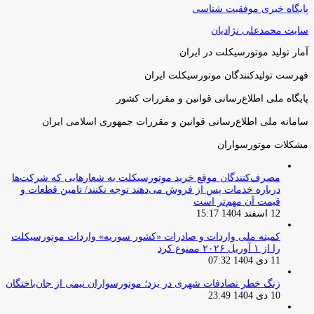
پایگاه خبری موفقیت شناسی
سایت محمدعلی نژادیان
آمار تولید موتورسیکلت در ایران
فهرست تولیدکنندگان موتورسیکلت ایران
پایگاه ملی اطلاع‌رسانی قوانین و مقررات کشور
سامانه ملی اطلاع‌رسانی قوانین و مقررات جمهوری اسلامی ایران
مشکلات موتورسواران
مصرف‌کنندگان موقع خرید موتورسیکلت به شعارهایی که شرکت‌ها
درباره خدمات پس از فروش می‌دهند توجه نکنند/ تامین قطعات و
قیمت آن مهم‌تر است
12 اسفند 1404 15:17
کمیته ملی واردات و صادرات «کشور سوریه» واردات موتورسیکلت
را از ۱ آوریل ۲۰۲۶ ممنوع کرد
11 دی 1404 07:32
زنگ خطر تصادفات شهری در یزد؛ موتورسواران نیمی از جان‌باختگان
10 دی 1404 23:49