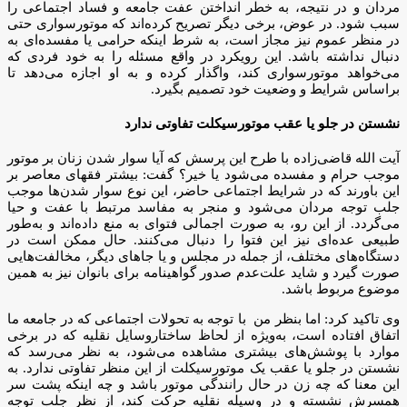
مردان و در نتیجه، به خطر انداختن عفت جامعه و فساد اجتماعی را
سبب شود. در عوض، برخی دیگر تصریح کرده‌اند که موتورسواری حتی
در منظر عموم نیز مجاز است، به شرط اینکه حرامی یا مفسده‌ای به
دنبال نداشته باشد. این رویکرد در واقع مسئله را به خود فردی که
می‌خواهد موتورسواری کند، واگذار کرده و به او اجازه می‌دهد تا
براساس شرایط و وضعیت خود تصمیم بگیرد.
نشستن در جلو یا عقب موتورسیکلت تفاوتی ندارد
آیت الله قاضی‌زاده با طرح این پرسش که آیا سوار شدن زنان بر موتور
موجب حرام و مفسده می‌شود یا خیر؟ گفت: بیشتر فقهای معاصر بر
این باورند که در شرایط اجتماعی حاضر، این نوع سوار شدن‌ها موجب
جلب توجه مردان می‌شود و منجر به مفاسد مرتبط با عفت و حیا
می‌گردد. از این رو، به صورت اجمالی فتوای به منع داده‌اند و به‌طور
طبیعی عده‌ای نیز این فتوا را دنبال می‌کنند. حال ممکن است در
دستگاه‌های مختلف، از جمله در مجلس و یا جاهای دیگر، مخالفت‌هایی
صورت گیرد و شاید علت‌عدم صدور گواهینامه برای بانوان نیز به همین
موضوع مربوط باشد.
وی تاکید کرد: اما بنظر من با توجه به تحولات اجتماعی که در جامعه ما
اتفاق افتاده است، به‌ویژه از لحاظ ساختاروسایل نقلیه که در برخی
موارد با پوشش‌های بیشتری مشاهده می‌شود، به نظر می‌رسد که
نشستن در جلو یا عقب یک موتورسیکلت از این منظر تفاوتی ندارد. به
این معنا که چه زن در حال رانندگی موتور باشد و چه اینکه پشت سر
همسرش نشسته و در وسیله نقلیه حرکت کند، از نظر جلب توجه