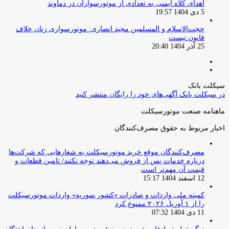
اهدای کلاه ایمنی به تعدادی از موتورسواران در دماوند
5 دی 1404 19:57
حجت‌الاسلام و المسلمین مجید انصاری: موتورسواری زنان خلاف
قانون نیست
25 آذر 1404 20:40
صفحه
صفحه
قبلی
بعدی
سیکلت بانک
در سیکلت بانک آگهی‌های خود را رایگان منتشر کنید
ماهنامه صنعت موتورسیکلت
اخبار مربوط به حقوق مصرف‌کنندگان
مصرف‌کنندگان موقع خرید موتورسیکلت به شعارهایی که شرکت‌ها
درباره خدمات پس از فروش می‌دهند توجه نکنند/ تامین قطعات و
قیمت آن مهم‌تر است
12 اسفند 1404 15:17
کمیته ملی واردات و صادرات «کشور سوریه» واردات موتورسیکلت
را از ۱ آوریل ۲۰۲۶ ممنوع کرد
11 دی 1404 07:32