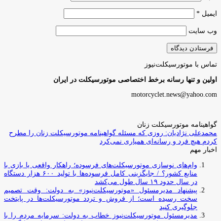
ایمیل
*
وب‌ سایت
تماس با موتورسیکلت‌نیوز
اولین و تنها رسانه برخط اختصاصی موتورسیکلت در ایران
motorcyclet.news@yahoo.com
گواهینامه موتورسیکلت زنان
محمدعلی نژادیان: روزی که مسئله گواهینامه موتورسیکلت زنان را مطرح
کردم هیچ فرد و رسانه‌ای همیاری نمی‌کرد
اخبار مهم
وام‌های نوسازی موتورسیکلت‌های فرسوده؛ راهکار واقعی یا بازی با
منابع کشور؟ / جایگزینی کامل فرسوده‌ها با تولید ۶۰۰ هزار دستگاه
در سال حدود ۱۹ سال طول می‌کشد
پیشنهاد مدیرمسئول «موتورسیکلت‌نیوز» به دولت: وقت تصمیم
سخت رسیده است؛ از فروش و تردد موتورسیکلت‌ها در پایتخت
جلوگیری کنید
مدیرمسئول موتورسیکلت‌نیوز خطاب به دولت: سرمایه مردم را با