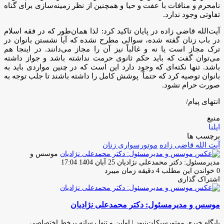
نامحرم و منافات با عفت و حیا و همچنین از نظر زمینه‌سازی برای گناه
تفاوتی وجود ندارد.
آیت‌الله قاضی زاده در پایان تاکید کرد: لذا همان‌طور که در فقه اسلام
در باب زنان گفته شده، سوالی مطرح نشده که آیا نشستن بانوان در
ترک مجاز است یا نه و غالباً نیز آن را مجاز می‌دانند. در اینجا هم
می‌توان گفت که باید حکم ثانوی حرمت نداشته باشد و جواز داشته
باشد. تنها نکته‌ای که وجود دارد این است که در چنین مواردی باید به
بانوان توصیه کرد که حتماً پوشش کامل را داشته باشند تا جلب توجه به
صورت حرام نشود.
انتهای پیام/
منبع
ایلنا
برچسب ها
آیت الله قاضی زاده
موتورسواری زنان
موسس و
ارسال
مدیرمسئول: دکتر محمدعلی نژادیان
25 آبان 1404 17:04
ایمیل
0
خواندن این مطلب 4 دقیقه زمان میبرد
اشتراک گذاری
چاپ
فیس
توئیتر
واتس
تلگرام
لینکدین
اشتراک
(X)
آپ
بوک
گذاری
موسس و مدیرمسئول: دکتر محمدعلی نژادیان
از
طریق
ایمیل
پایگاه خبری موتورسیکلت‌نیوز | اولین و تنها رسانه برخط اختصاصی