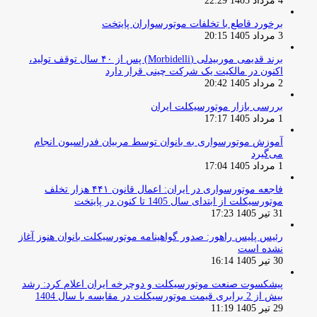
4 مرداد 1405 22:29
برخورد قاطع با تخلفات موتورسواران پایتخت
3 مرداد 1405 20:15
برند قدیمی موربیدلی (Morbidelli) پس از ۴۰ سال توقف تولید،
اکنون در مالکیت یک شرکت چینی قرار دارد
2 مرداد 1405 20:42
بررسی بازار موتورسیکلت ایران
1 مرداد 1405 17:17
آموزش موتورسواری به بانوان توسط مربیان فدراسیون انجام
می‌گیرد
1 مرداد 1405 17:04
فاجعه موتورسواری در ایران: اعمال قانون ۴۴۱ هزار تخلف
موتورسیکلت از ابتدای سال 1405 تا کنون در پایتخت
31 تیر 1405 17:23
رئیس پلیس راهور: صدور گواهینامه موتورسیکلت بانوان هنوز آغاز
نشده است
30 تیر 1405 16:14
پیشکسوت صنعت موتورسیکلت و دوچرخه ایران اعلام کرد: رشد
بیش از 2 برابری قیمت موتورسیکلت در مقایسه با سال 1404
29 تیر 1405 11:19