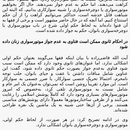
کراهت می‌دهند، اما حکم به‌ عدم جواز نمی‌دهند. حال اگر بخواهیم
موتورسواری یا دوچرخه‌سواری را شبیه سوارکاری بدانیم، که البته این
شباهت قابل خدشه است، حداکثر می‌توانیم کراهت را از آن حکم
استنتاج کنیم. اما آنچه که در حال حاضر مشهور است و برخی از فقها به
آن فتوا داده‌اند به لحاظ حکم اولی شرع در باب موتورسواری یا
دوچرخه‌سواری بانوان، حکم به جواز داده شده است.
در احکام ثانوی ممکن است فتاوی به‌ عدم جواز موتورسواری زنان داده
شود
آیت الله قاضی‌زاده با بیان اینکه فقها می‌گویند بعنوان حکم اولی
اشکالی ندارد، اما عنوان‌های ثانوی وجود دارد که ممکن است سبب
شود فتاوی به‌عدم جواز بصورت حکم ثانوی داده شود، گفت: این
عناوین شامل منافات داشتن با عفت و حیای بانوان، جلب توجه
نامحرم، احتمالا تحریک جنسی سوارکار، یا ضرر جسمی به سوارکار
است. این موارد تقریباً روشن است که نمی‌توان به‌عنوان یک امر عام و
شامل نسبت به موتورسواری تلقی کرد، به‌خصوص که امروز
موتورسوارهای بسیاری وجود دارد که کاملاً پوشش اسلامی را رعایت
می‌کنند و از طرفی ساختارموتورها معمولاً دارای پوشش‌های مناسبی
هستند. برخی از آن‌ها حتی شبیه به یک ماشین یک ‌نفره طراحی
شده‌اند.
وی در ادامه تصریح کرد: در هر صورت، از لحاظ حکم اولی،
موتورسواری و دوچرخه‌سواری بانوان اشکالی ندارد.