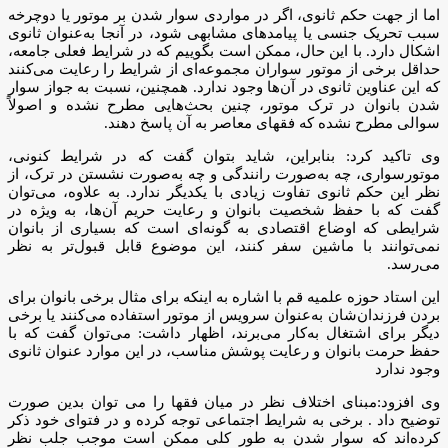
اما از جهت حکم ثانوی، اگر در مواردی سوار شدن بر موتور یا دوچرخه
سبب تحریک جنسی یا پیامدهای مشابهی شود، در آنجا به‌عنوان ثانوی
اشکال دارد. با این حال، ممکن است بگوییم که در شرایط فعلی جامعه،
حداقل برخی از موتور سواران مجموعه‌ای از شرایط را رعایت می‌کنند
که این عناوین ثانوی در آن‌ها وجود ندارد. همچنین، نسبت به جواز سوار
شدن بانوان در ترک موتور، چنین بحث‌هایی مطرح نشده و اصولاً
سوالی مطرح نشده که فقهای معاصر به آن پاسخ دهند.
وی تاکید کرد: بنابراین، شاید بتوان گفت که در شرایط کنونی،
موتورسواری، چه به‌صورت رانندگی و چه به‌صورت نشستن در ترک، از
نظر این حکم ثانوی تفاوت زیادی با یکدیگر ندارد. به علاوه، می‌توان
گفت که با حفظ شخصیت بانوان و رعایت حریم آن‌ها، به ویژه در
شرایطی که اوضاع اقتصادی به گونه‌ای است که بسیاری از بانوان
نمی‌توانند با ماشین سفر کنند، این موضوع قابل قبول‌تر به نظر
می‌رسد.
این استاد حوزه علمیه قم با اشاره به اینکه برای مثال برخی بانوان برای
بردن فرزندان‌شان به‌عنوان سرویس از موتور استفاده می‌کنند یا برخی
دیگر برای اشتغال به‌کار می‌برند، اظهار داشت: می‌توان گفت که با
حفظ حرمت بانوان و رعایت پوشش مناسب، در این موارد عنوان ثانوی
وجود ندارد
وی افزود:مبنای اختلاف نظر در میان فقها را می توان بدین صورت
توضیح داد . برخی به شرایط اجتماعی توجه کرده و در فتوای خود ذکر
کرده‌اند که سوار شدن به طور کلی ممکن است موجب جلب نظر