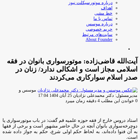
درباره موتورسیکلت نیوز
اهداف
خط مشی
تماس با ما
درباره موسس
حریم خصوصی
سایت‌های مرتبط
About Founder
جستجو
برای
آیت‌الله قاضی‌زاده: موتورسواری بانوان در فقه
اسلامی مجاز است و اشکالی ندارد/ زنان در
صدر اسلام سوارکاری می‌کردند
موسس و
ارسال
مدیرمسئول: دکتر محمدعلی نژادیان
25 آبان 1404 17:04
ایمیل
0
خواندن این مطلب 4 دقیقه زمان میبرد
استاد دروس خارج از فقه حوزه علمیه قم گفت: در باب موتورسواری یا
دوچرخه‌سواری بانوان آنچه در حال حاضر مشهور است و برخی از فقها
به آن فتوا داده‌اند، به لحاظ حکم اولی شرع، حکم به جواز داده شده
است.