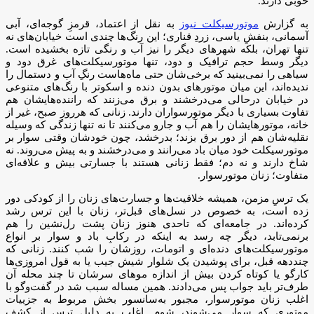
خوبی دارند.
به گزارش
موتورسیکلت نیوز
به نقل از اعتماد، قرمزِ گوجه‌ای، آبی
آسمانی، بنفشِ یاسی، زردِ قناری؛ این رنگ‌ها چندی است خیابان‌های نه
تنها تهران، بلکه شهرهای دیگر را نیز آب و رنگی تازه بخشیده است.
دیگر وسط حجم ترافیک و دود، تنها موتورسیکلت‌های غرق دود و
سیاهی را نمی‌بینید که برخی‌شان حتی ماه‌هاست رنگِ آب و دستمال را
ندیده‌اند، این میان موتورهای بدون دنده و اسکوتر با رنگ‌های متنوعی
در خیابان درحالی می‌درخشند و برق می‌زنند که راننده‌هایشان هم
تفاوت بسیاری با دیگر موتورسواران دارند. زنانی که هرروز صبح، غیر از
خانه، موتورهایشان را هم آب و جارو می‌کنند تا نه تنها زندگی که وسیله
نقلیه‌شان هم از دور برق بزند؛ بدرخشد، چون خودشان وقتی سوار بر
موتورسیکلت خود میان باد می‌رانند و می‌درخشند و به پیش می‌روند. نه
شاخ دارند و نه دم؛ فقط زنانی هستند با جسارتی بیش و علاقه‌ای
متفاوت؛ زنان موتورسوار.
یک ترسِ مزمن، همیشه خلاقیت‌ها و جسارت‌های زنان را از کودکی دور
زده است، به خصوص در نسل‌های قبل‌تر، زنان با این ترس رشد
کرده‌اند. در جامعه‌ای که تاحدی هنوز زنان پشت رل‌نشین را هم
برنمی‌تابد، دیگر چه رسد به اینکه در رکابِ باد و سوار بر انواع
موتورسیکلت‌های دنده‌ای و اتومات، روزشان را شب کنند. زنانی که
چنددهه قبل، برای پوشیدن یک شلوار شیش جیب یا به قول امروزی‌ها
کارگو یا کوتاه کردن بیش از اندازه موهای سرشان تا چند محله آن
طرف‌تر باید جواب پس می‌دادند. همین مساله سبب شد در گفت‌وگو با
اغلب زنان موتورسوار، مجبور به‌سانسور بخش مربوط به جزییات
موتوری که سوار می‌شوند، شوم. اغلب به دلیل ترس از کشف