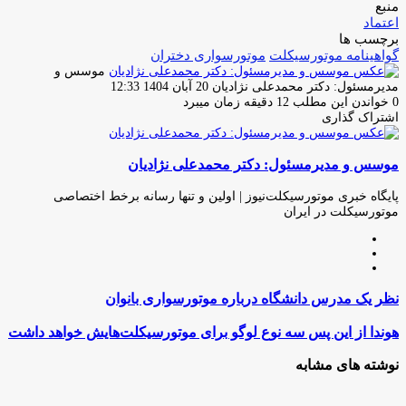
منبع
اعتماد
برچسب ها
گواهینامه موتورسیکلت
موتورسواری دختران
موسس و
ارسال
مدیرمسئول: دکتر محمدعلی نژادیان
20 آبان 1404 12:33
ایمیل
0
خواندن این مطلب 12 دقیقه زمان میبرد
اشتراک گذاری
چاپ
فیس
توئیتر
واتس
تلگرام
لینکدین
اشتراک
(X)
آپ
بوک
گذاری
موسس و مدیرمسئول: دکتر محمدعلی نژادیان
از
طریق
ایمیل
پایگاه خبری موتورسیکلت‌نیوز | اولین و تنها رسانه برخط اختصاصی
موتورسیکلت در ایران
وبسایت
لینکدین
اینستاگرام
نظر
نظر یک مدرس دانشگاه درباره موتورسواری بانوان
یک
مدرس
هوندا
هوندا از این پس سه نوع لوگو برای موتورسیکلت‌هایش خواهد داشت
دانشگاه
از
درباره
این
نوشته های مشابه
موتورسواری
پس
بانوان
سه