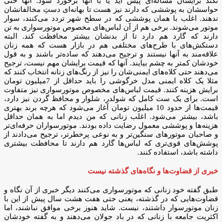
نکند برایشان مساله‌ای پیش آید یا با آنها برخورد شود. آنها حتی
حواسشان به پوششی که دارند نیز هست تا بهانه‌ای دستِ مخالفانشان
ندهند. اغلب با همان پوششی که در سطح شهر تردد می‌کنند، سوار
موتور می‌شوند. برخی هم از آن لباس‌های مخصوص موتورسواری به تن
دارند که گارد هم دارد تا از بدنشان بیشتر محافظت کند. البته
دستکش‌های با طرح‌های مختلفی هم در بازار هست که همه زنان
علاقه‌مند به آنها نیستند و ترجیح می‌دهند که ساده‌تر باشند و به قول
خودشان کمتر به چشم بیایند. آنها که قیمت برایشان مهم نیست، ترجیح
می‌دهند حتی کلاه‌های ایمنی‌شان را نیز از رنگ‌های زنانه انتخاب کنند که
مثلا یک کلاه ایمنی مدل خرگوشی را باید حداقل از 7میلیون تومان
برایش هزینه کنند. قیمت لباس‌های مخصوص موتورسواری نیز متفاوت
است. برای یک ست کامل که شولدر، شلوار و محافظ گردن نیز دارد،
قیمت‌ها از حدود 10 میلیون تومان آغاز می‌شود که هرچه برند بهتری
باشد، بیشتر می‌شود. اغلب زنانی که من دیدم اما به همان حداقل
هزینه‌ها و پوششی معمول رضایت داده بودند. موتورسواران حرفه‌ای‌تر
و صاحبان موتورهای سنگین‌تر و به نوعی پرخطرتر، ترجیح می‌دادند از
پوشش‌های قوی‌تری که لباس‌ها گارد هم دارند تا محافظت بیشتری
داشته باشد، استفاده کنند.
خبری از قضاوت‌ها و نگاه‌های گذشته نیست
طبق گفته خود زنانی که موتورسواری می‌کنند دیگر خبری از آن نگاه و
قضاوت‌هایی که در گذشته، یعنی حتی هفت هشت سال پیش از این با
زنان موتورسوار داشتند، نیست. شاید هنوز برخی موافق نباشند، اما
اکثریت جامعه با زنانی که در باد جولان می‌دهند و به گفته خودشان