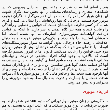
همین اتفاق اما سبب شد چند هفته پیش، به دلیل ویدیویی که در
شبکه‌های مجازی و رسانه‌های مختلف از آنها پخش شد، نگران شوند.
این زنان هربار که پا در رکاب به خیابان قدم می‌گذارند، نگرانِ توقیف
موتور خود هستند، درحالی که تنها رویاهایشان را دنبال می‌کنند و کاری
هم به کارِ کسی ندارند. حواسشان هست که قوانین راهنمایی و رانندگی
را رعایت کنند و همه نیز کلاه ایمنی به سر دارند. با اینکه در قوانین
دریافت گواهینامه موتورسواری اشاره‌ای به آنها نشده است، اما
خودشان آستین‌ها را بالا زدند و یکی‌یکی موتور خریدند و به دنبال
علاقه‌شان رفتند. حالا در‌حالی بدون گواهینامه سوار موتورسیکلت‌های
اتومات یا دنده‌ای می‌شوند که به گفته خودشان بیش از موتورسواران
مرد حتی قوانین را رعایت می‌کنند. قانون اما تا امروز تصمیم نگرفته
است که بالاخره با وجود اینکه افراد مختلفی در دولت و نهادهای
مختلف تا همه اقشار جامعه موافق اعطای گواهینامه به زنان هستند، به
آنها گواهینامه بدهد. گویا هنوز شکستن این تابو برای قانونگذاران سخت
است. هرچند این زنان هرگز امیدشان را از دست نداده‌اند و بسیاری از
آنها باوجود همه سختی‌ها و چالش‌هایی که در موتورسواری با آن مواجه
شدند، همچنان با جسارت و قدرت به دنبال مطالبه خود موتورشان را
می‌رانند و به پیش می‌روند.
قرارهای موتوری
حالا گروهی از زنان موتورسوار تهرانی که حدود 500 نفر عضو دارند، به
صورت حرفه‌ای، با انواع موتورسیکلت‌ها که اغلب اتومات هستند، به هم
پیوند خورده‌اند و این اتحاد روز به روز به جسارتشان افزوده است. با هم