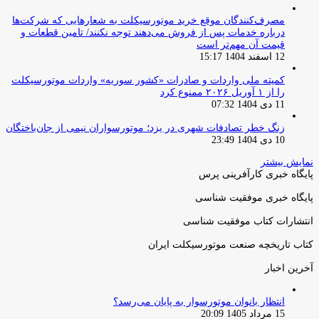
مصرف‌کنندگان موقع خرید موتورسیکلت به شعارهایی که شرکت‌ها
درباره خدمات پس از فروش می‌دهند توجه نکنند/ تامین قطعات و
قیمت آن مهم‌تر است
12 اسفند 1404 15:17
کمیته ملی واردات و صادرات «کشور سوریه» واردات موتورسیکلت
را از ۱ آوریل ۲۰۲۶ ممنوع کرد
11 دی 1404 07:32
زنگ خطر تصادفات شهری در یزد؛ موتورسواران نیمی از جان‌باختگان
10 دی 1404 23:49
نمایش بیشتر
پایگاه خبری کارآفرینی پرس
پایگاه خبری موفقیت شناسی
انتشارات کتاب موفقیت شناسی
کتاب تاریخچه صنعت موتورسیکلت ایران
آخرین اخبار
انتظار بانوان موتورسوار به پایان می‌رسد؟
15 مرداد 1405 20:09