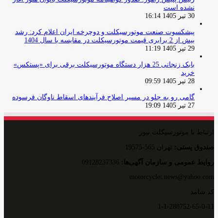
نشده است
30 تیر 1405 16:14
پیشکسوت صنعت موتورسیکلت و دوچرخه ایران اعلام کرد: رشد
بیش از 2 برابری قیمت موتورسیکلت در مقایسه با سال 1404
29 تیر 1405 11:19
بابک زنجانی 25 هزار دستگاه موتورسیکلت برقی برای «پستکس»
خرید
28 تیر 1405 09:59
گامی رو به جلو در مسیر اصلاح فرآیندهای اسقاط ناوگان فرسوده
27 تیر 1405 19:09
ارتباط با موتورسیکلت نیوز
صندوق پستی:
تهران 565-19575
روایط عمومی و سازمان آگهی‌ها:
09128237336
motorcyclet.news@yahoo.com
کد شامد
1-1-288752-65-0-11