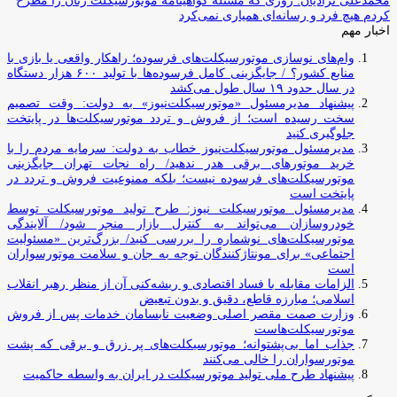
محمدعلی نژادیان: روزی که مسئله گواهینامه موتورسیکلت زنان را مطرح
کردم هیچ فرد و رسانه‌ای همیاری نمی‌کرد
اخبار مهم
وام‌های نوسازی موتورسیکلت‌های فرسوده؛ راهکار واقعی یا بازی با
منابع کشور؟ / جایگزینی کامل فرسوده‌ها با تولید ۶۰۰ هزار دستگاه
در سال حدود ۱۹ سال طول می‌کشد
پیشنهاد مدیرمسئول «موتورسیکلت‌نیوز» به دولت: وقت تصمیم
سخت رسیده است؛ از فروش و تردد موتورسیکلت‌ها در پایتخت
جلوگیری کنید
مدیرمسئول موتورسیکلت‌نیوز خطاب به دولت: سرمایه مردم را با
خرید موتورهای برقی هدر ندهید/ راه نجات تهران جایگزینی
موتورسیکلت‌های فرسوده نیست؛ بلکه ممنوعیت فروش و تردد در
پایتخت است
مدیرمسئول موتورسیکلت نیوز: طرح تولید موتورسیکلت توسط
خودروسازان می‌تواند به کنترل بازار منجر شود/ آلایندگی
موتورسیکلت‌های نوشماره را بررسی کنید/ بزرگ‌ترین «مسئولیت
اجتماعی» برای مونتاژکنندگان توجه به جان و سلامت موتورسواران
است
الزامات مقابله با فساد اقتصادی و ریشه‌کنی آن از منظر رهبر انقلاب
اسلامی؛ مبارزه قاطع، دقیق و بدون تبعیض
وزارت صمت مقصر اصلی وضعیت نابسامان خدمات پس از فروش
موتورسیکلت‌هاست
جذاب اما بی‌پشتوانه؛ موتورسیکلت‌های پر زرق‌ و برقی که پشت
موتورسواران را خالی می‌کنند
پیشنهاد طرح ملی تولید موتورسیکلت در ایران به واسطه حاکمیت