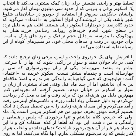
تسلط بهتر و راحتی نشستن برای زنان کمک بیشتری می‌کند تا انتخاب
یک اسکوتر برقی یا بنزینی که از حدود سی میلیون تومان آغاز می‌شود،
برایشان جایگزینی سریع‌تر از استفاده از خودرو در خیابان‌های شلوغ
شهر باشد. یکی از فروشندگان انواع اسکوتر به «اعتماد» می‌گوید که
حدود 65درصد از خریداران اسکوتر زنان هستند. اغلب هم به دلیل تردد
در سطح شهر، انجام خریدهای روزانه، رساندن فرزندانشان به
مهدکودک یا مدرسه، به دلیل حجم ترافیک و نبود جای پارک مناسب
برای خودرو، در رفت و آمدهای محلی خود، در مسیرهای کوتاه از این
وسیله نقلیه استفاده می‌کنند.
با افزایش بهای یک خودروی راحت و ایمن، برخی زنان ترجیح دادند که
کمی در باد جولان دهند و سوار بر راکبی شوند که آنها را با سرعتی
بیشتر به مقصد می‌رساند. یکی از زنان موتورسواری که سی و
چهارساله است و چندماه بیشتر نیست اسکوتر خریده به «اعتماد»
گفت: «باوجودی که حتی گواهینامه رانندگی هم ندارم و اصلا علاقه‌ای
نیز به آن نداشتم، اما از چند ماه قبل وقتی تعداد بیشتری از زنان را
سوار بر اسکوتر در خیابان دیدم، تصمیم گرفتم که تجربه‌اش کنم.
مهم‌ترین دلیل من هزینه‌ای بود که برای رفت و آمد به محل کار پرداخت
می‌کردم، به دلیل خستگی زیاد اغلب روزها با تاکسی‌های اینترنتی رفت
و آمد می‌کردم و این مساله هزینه زیادی را به من تحمیل می‌کرد تا اینکه
تصمیم گرفتم موتور بخرم. موتور من هم اسکوتر بنزینی است. یک ماه
اولی که خریدم، کلاه نداشتم و تنها برخوردی که پلیس راهنمایی و
رانندگی با من داشت، این بود که لطفا از کلاه استفاده کن و تا این
چندماه هم غیر از آن هیچ برخورد ناراحت‌کننده‌ای نداشتم و اغلب هم از
کنار پلیس که رد می‌شوم مشکلی ندارم. آنها نگاه می‌کنند، اما به روی