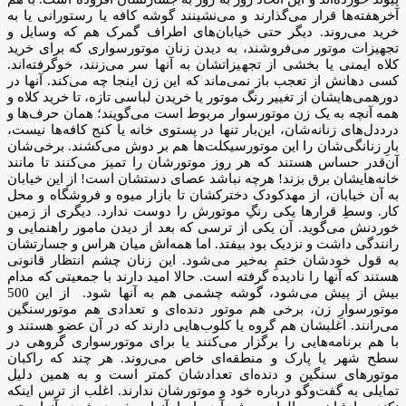
آخرهفته‌ها قرار می‌گذارند و می‌نشینند گوشه کافه یا رستورانی یا به
خرید می‌روند. دیگر حتی خیابان‌های اطراف گمرک هم که وسایل و
تجهیزات موتور می‌فروشند، به دیدن زنان موتورسواری که برای خرید
کلاه ایمنی یا بخشی از تجهیزاتشان به آنها سر می‌زنند، خوگرفته‌اند.
کسی دهانش از تعجب باز نمی‌ماند که این زن اینجا چه می‌کند. آنها در
دورهمی‌هایشان از تغییر رنگ موتور یا خریدن لباسی تازه، تا خرید کلاه و
همه آنچه به یک زن موتورسوار مربوط است می‌گویند؛ همان حرف‌ها و
درد‌دل‌های زنانه‌شان، این‌بار تنها در پستوی خانه یا کنج کافه‌ها نیست،
بارِ زنانگی‌شان را این موتورسیکلت‌ها هم بر دوش می‌کشند. برخی‌شان
آن‌قدر حساس هستند که هر روز موتورشان را تمیز می‌کنند تا مانند
خانه‌هایشان برق بزند! هرچه نباشد عصای دستشان است! از این خیابان
به آن خیابان، از مهدکودک دخترکشان تا بازار میوه و فروشگاه و محل
کار. وسطِ قرارها یکی رنگِ موتورش را دوست ندارد. دیگری از زمین
خوردنش می‌گوید. آن یکی از ترسی که بعد از دیدن مامور راهنمایی و
رانندگی داشت و نزدیک بود بیفتد. اما همه‌اش میان هراس و جسارتشان
به قول خودشان ختمِ به‌خیر می‌شود. این زنان چشم انتظار قانونی
هستند که آنها را نادیده گرفته است. حالا امید دارند با جمعیتی که مدام
بیش از پیش می‌شود، گوشه چشمی هم به آنها شود. از این‌ 500
موتورسوارِ زن، برخی هم موتور دنده‌ای و تعدادی هم موتورسنگین
می‌رانند. اغلبشان هم گروه یا کلوب‌هایی دارند که در آن عضو هستند و
با هم برنامه‌هایی را برگزار می‌کنند یا برای موتورسواری گروهی در
سطح شهر یا پارک و منطقه‌ای خاص می‌روند. هر چند که راکبان
موتورهای سنگین و دنده‌ای تعدادشان کمتر است و به همین دلیل
تمایلی به گفت‌وگو درباره خود و موتورشان ندارند. اغلب از ترس اینکه