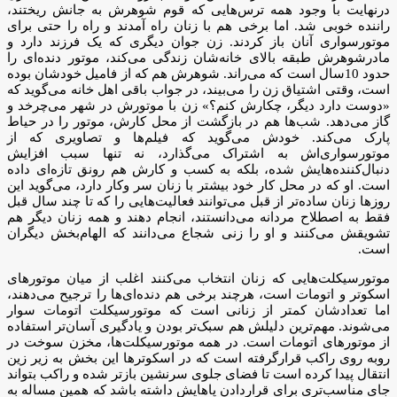
درنهایت با وجود همه ترس‌هایی که قوم شوهرش به جانش ریختند،
راننده خوبی شد. اما برخی هم با زنان راه آمدند و راه را حتی برای
موتورسواری آنان باز کردند. زن جوان دیگری که یک فرزند دارد و
مادرشوهرش طبقه بالای خانه‌شان زندگی می‌کند، موتور دنده‌ای را
حدود 10‌سال است که می‌راند. شوهرش هم که از فامیل خودشان بوده
است، وقتی اشتیاق زن را می‌بیند، در جواب باقی اهل خانه می‌گوید که
«دوست دارد دیگر، چکارش کنم؟» زن با موتورش در شهر می‌چرخد و
گاز می‌دهد. شب‌ها هم در بازگشت از محل کارش، موتور را در حیاط
پارک می‌کند. خودش می‌گوید که فیلم‌ها و تصاویری که از
موتورسواری‌اش به اشتراک می‌گذارد، نه تنها سبب افزایش
دنبال‌کننده‌هایش شده، بلکه به کسب و کارش هم رونق تازه‌ای داده
است. او که در محل کار خود بیشتر با زنان سر وکار دارد، می‌گوید این
روزها زنان ساده‌تر از قبل می‌توانند فعالیت‌هایی را که تا چند سال قبل
فقط به اصطلاح مردانه می‌دانستند، انجام دهند و همه زنان دیگر هم
تشویقش می‌کنند و او را زنی شجاع می‌دانند که الهام‌بخش دیگران
است.
موتورسیکلت‌هایی که زنان انتخاب می‌کنند اغلب از میان موتورهای
اسکوتر و اتومات است، هرچند برخی هم دنده‌ای‌ها را ترجیح می‌دهند،
اما تعدادشان کمتر از زنانی است که موتورسیکلت اتومات سوار
می‌شوند. مهم‌ترین دلیلش هم سبک‌تر بودن و یادگیری آسان‌تر استفاده
از موتورهای اتومات است. در همه موتورسیکلت‌ها، مخزن سوخت در
روبه روی راکب قرارگرفته است که در اسکوترها این بخش به زیر زین
انتقال پیدا کرده است تا فضای جلوی سرنشین بازتر شده و راکب بتواند
جای مناسب‌تری برای قراردادن پاهایش داشته باشد که همین مساله به