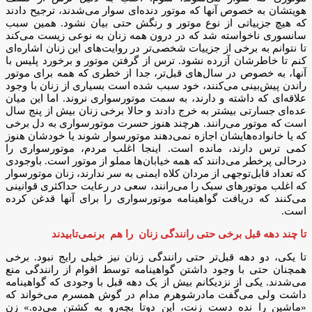
هویتشان به خصوص آنها که موتور دنده‌ای سوار می‌شدند، ترجیح دادند
که هیچ جزییاتی از نوع موتور و رنگش حتی بیان نشود. همین سبب
سانسوری ناخواسته شد که در درون همه زنان به نوعی زیست می‌کند
تا نتوانم به برخی از جزییات شخصی‌تر در روایت‌های این زنان اشاره‌ای
کنم تا خاطرشان آزرده نشود. ترس از گرفتن موتور و برخورد پلیس با
آنها، به خصوص در سال‌های قبل‌تر، جدا از خطری که همه برای موتور
راندن پیش‌بینی می‌کنند، خود سبب شده است بسیاری از زنان با وجود
علاقه‌ای که داشته و دارند، به سمت موتورسواری نروند. اما این میان
عده‌ای جسارتی بیشتر به خرج دادند و حالا برخی زنان بیش از پنج سال
است که موتور می‌رانند. هرچند هنوز حسرت موتورسواری به دل برخی
که یا خانواده‌هایشان اجازه نمی‌دهند موتورسوار شوند یا خودشان هنوز
کمی ترس دارند، مانده است. اینجا اغلب مردم، موتورسواری را
درحالی پرخطر می‌دانند که همه خیابان‌ها مملو از موتور است. باوجودی
که تعداد قابل‌توجهی از مردان کلاه ایمنی به سر ندارند، زنان موتورسوار
که اغلب موتورهای سبک را می‌رانند، سعی در رعایت حداکثری قوانینی
می‌کنند که دریافت گواهینامه موتورسواری را برای آنها قدغن کرده
است.
تا چند دهه قبل برخی حتی رانندگی زنان را هم برنمی‌تابیدند
تا یکی، دو دهه قبل‌تر حتی رانندگی زنان نیز خیلی رایج نبود. برخی
همچنان حتی با وجود داشتن گواهینامه توسط اقوام از رانندگی منع
می‌شدند. یکی از نزدیکانم بیش از یک دهه قبل با وجودی که گواهینامه
داشت ولی می‌گفت مادرشوهرم مدام در گوش همسرم می‌خواند که
«ماشین را نده دست زنت، این دوتا بچه‌رو به کشتن می‌ده.» زن