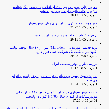
معاون زنان رییس جمهور: منتظر اعلام زمان صدور گواهینامه
موتورسیکلت بانوان از سوی پلیس هستیم
5 مرداد 1405 20:12
خبر مهم بیمه مرکزی ایران برای زنان موتورسوار
4 مرداد 1405 22:29
برخورد قاطع با تخلفات موتورسواران پایتخت
3 مرداد 1405 20:15
برند قدیمی موربیدلی (Morbidelli) پس از ۴۰ سال توقف تولید،
اکنون در مالکیت یک شرکت چینی قرار دارد
2 مرداد 1405 20:42
بررسی بازار موتورسیکلت ایران
1 مرداد 1405 17:17
آموزش موتورسواری به بانوان توسط مربیان فدراسیون انجام
می‌گیرد
1 مرداد 1405 17:04
فاجعه موتورسواری در ایران: اعمال قانون ۴۴۱ هزار تخلف
موتورسیکلت از ابتدای سال 1405 تا کنون در پایتخت
31 تیر 1405 17:23
رئیس پلیس راهور: صدور گواهینامه موتورسیکلت بانوان هنوز آغاز