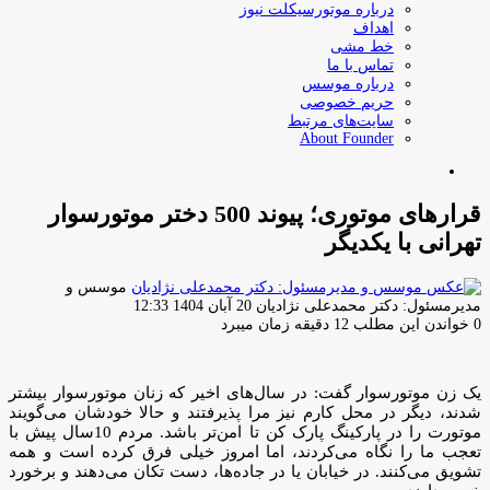
درباره موتورسیکلت نیوز
اهداف
خط مشی
تماس با ما
درباره موسس
حریم خصوصی
سایت‌های مرتبط
About Founder
جستجو
برای
قرارهای موتوری؛ پیوند 500 دختر موتورسوار
تهرانی با یکدیگر
موسس و
ارسال
مدیرمسئول: دکتر محمدعلی نژادیان
20 آبان 1404 12:33
ایمیل
0
خواندن این مطلب 12 دقیقه زمان میبرد
یک زن موتورسوار گفت: در سال‌های اخیر که زنان موتورسوار بیشتر
شدند، دیگر در محل کارم نیز مرا پذیرفتند و حالا خودشان می‌گویند
موتورت را در پارکینگ پارک کن تا امن‌تر باشد. مردم 10‌سال پیش با
تعجب ما را نگاه می‌کردند، اما امروز خیلی فرق کرده است و همه
تشویق می‌کنند. در خیابان یا در جاده‌ها، دست تکان می‌دهند و برخورد