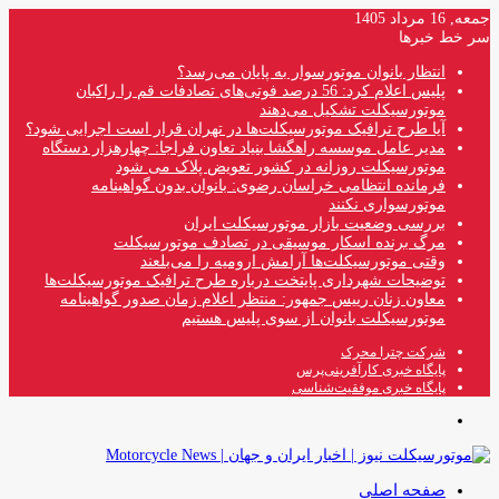
جمعه, 16 مرداد 1405
سر خط خبرها
انتظار بانوان موتورسوار به پایان می‌رسد؟
پلیس اعلام کرد: 56 درصد فوتی‌های تصادفات قم را راکبان
موتورسیکلت تشکیل می‌دهند
آیا طرح ترافیک موتورسیکلت‌ها در تهران قرار است اجرایی شود؟
مدیر عامل موسسه راهگشا بنیاد تعاون فراجا: چهارهزار دستگاه
موتورسیکلت روزانه در کشور تعویض پلاک می شود
فرمانده انتظامی خراسان رضوی: بانوان بدون گواهینامه
موتورسواری نکنند
بررسی وضعیت بازار موتورسیکلت ایران
مرگ برنده اسکار موسیقی در تصادف موتورسیکلت
وقتی موتورسیکلت‌ها آرامش ارومیه را می‌بلعند
توضیحات شهرداری پایتخت درباره طرح ترافیک موتورسیکلت‌ها
معاون زنان رییس جمهور: منتظر اعلام زمان صدور گواهینامه
موتورسیکلت بانوان از سوی پلیس هستیم
شرکت چترا محرک
پایگاه خبری کارآفرینی‌پرس
پایگاه خبری موفقیت‌شناسی
منو
صفحه اصلی