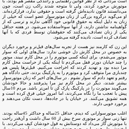
است مردانی که از نظر قوانین راهنمایی و رانندگی مقصر هم بودند، با
موتورش برخورد کردند، ولی تا متوجه شدند راکب زن است، چون
می‌دانستند قانون نادیده‌اش گرفته است و حقوقی ندارد، فرارکرده‌اند.
او می‌گوید درگروه بزرگی از زنان موتورسوار عضو است که خیلی از
زنان به دلیل اینکه به حقوق قانونی خود آگاهی ندارند و ترسی که از
گواهینامه نداشتن دارند، از آنها سوءاستفاده می‌شود. در هفته حداقل
یکی از زنان تصادف می‌کنند که حقوقشان توسط فردی که با آنها
تصادف کرده است، نادیده گرفته می‌شود.
این زن که کارمند نیز هست از تجربه سال‌های قبل‌تر و برخورد دیگران
به خصوص در محل کارش دل خوشی ندارد: سال‌های اولی که سوار
موتور می‌شدم، برای اینکه کسی موتورم را در محل کارم نبیند، موتور
را چند خیابان دورتر قفل می‌کردم تا اینکه یکی از حراست محل کارم
مرا دیده بود و تهدید کردند که اخراجت می‌کنیم. قبل‌تر‌ها پلیس هم
چندباری مرا متوقف کرد و موتورم را به پارکینگ بردند، حتی دادگاه هم
رفتم و تعهد دادم که سوار نشوم . در سال‌های اخیر که زنان موتورسوار
بیشتر شدند، دیگر در محل کارم نیز مرا پذیرفتند و حالا خودشان
می‌گویند موتورت را در پارکینگ پارک کن تا امن‌تر باشد. مردم 10‌سال
پیش با تعجب ما را نگاه می‌کردند، اما امروز خیلی فرق کرده است و
همه تشویق می‌کنند. در خیابان یا در جاده‌ها، دست تکان می‌دهند و
برخورد خوبی دارند.
اغلب موتورسوارانی که دیدم، حداقل 25ساله و حداکثر 45‌ساله بودند.
تنها زنی سوار بر موتوری سرخ بیش از 60 سال داشت و آن‌قدر راحت
با موتورش گاز می‌داد که دوستانش به قول خودشان کیف می‌کردند. با
لبخندش دل همه را در جمع چندنفره‌شان به دست آورده بود و از