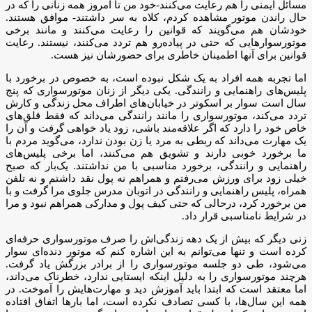
مسائل ایمنی را هم رعایت می‌کنند-خود من تا امروز همه زنانی را که در
حال راندن موتور مشاهده کردم، کلاه به سر داشتند- موافق هستند.
خودشان هم می‌گویند که قوانین را رعایت می‌کنند و مانند برخی
موتورسوارهایی که حتی در پیاده‌رو هم تردد می‌کنند، نیستند. رعایت
قوانین برای آنها اطمینان خاطری برای حضورشان نیز هست.
اما تجربه همه افراد به یک شکل نبوده است، به خصوص در برخورد با
پلیس‌های راهنمایی و رانندگی. یکی دیگر از زنان موتورسواری که پنج
سال است سوار بر اسکوتر در خیابان‌های اطراف محل زندگی و کارش
تردد می‌کند، موتور‌سواری را مانند رانندگی می‌داند که فقط قلق‌های
خاص خود را دارد که اگر علاقه‌مند باشی، زود یاد خواهی گرفت و آن را
یک مهارت می‌داند که ربطی به مرد یا زن بودن ندارد، می‌گوید مردم با
ما برخورد خوبی دارند و تشویق هم می‌کنند، اما برخی پلیس‌های
راهنمایی و رانندگی، برخورد مناسبی با من نداشتند. یک‌بار که صبح
خیلی زود برای ورزش می‌رفتم و همراهم نه پول نقد داشتم و نه تلفن
همراه، پلیس راهنمایی و رانندگی در اتوبان مدرس جلوی مرا گرفت و با
من برخورد کرد، درحالی که حتی کیف پول و مدارکی همراهم نبود و مرا
در شرایط نامناسبی قرار داد.
زنی دیگر که بیش از یک دهه زندگی‌اش را صرف موتورسواری حرفه‌ای
کرده است و تنها می‌توانم به این اشاره کنم که موتور دنده‌ای سوار
می‌شود، طی دو جلسه موتورسواری را از برادر بزرگش یاد گرفت.
هرچند موتورسواری را به دلیل اینکه ایستایی ندارد، خطرناک می‌داند،
اما معتقد است که ابتدا باید آموزش دید و مهارت‌هایش را آموخت. در
همه این سال‌ها، با کسی تصادف نکرده است، اما بارها اتفاق افتاده