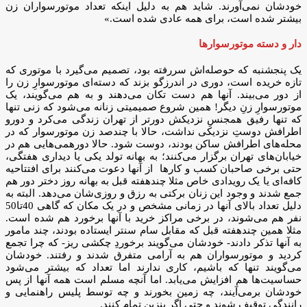
خودشان نمی‌آورند. شاید هم به دلیل اینکه تعداد موتورسواران زن
بیشتر شده است، برای همه عادی شده است.»
دار و دسته موتورسوارها
یک پنجشنبه که حوصله‌اش سررفته بود، تصمیم می‌گیرد با موتوری که
تازه خریده است، دوری در اندرزگو بزند که دسته‌ای موتورسوارِ زن را
از دور می‌بیند. آنها هم دست تکان می‌دهند و به هم می‌گویند، یک
موتور‌سوارِ زنِ دیگر! همین شروع صمیمیتی زنانه می‌شود که زنی تنها
که تنها رفیق همجنسِ نزدیکش دورتر از تهران زندگی می‌کرد و دورو
اطرافش دوستِ نزدیکی نداشت، حالا با چندصد زن موتورسوار که در
محله‌های اطرافش ساکن بودند، دوست شود. حالا دورهمی‌هایی هم در
خیابان‌های تهران برگزار می‌کنند؛ به بهانه تولد یکی یا دیداری هفتگی،
حتی برخی صاحبان کسب و کارها از آنها دعوت می‌کنند برای افتتاحیه
کافه‌ای یا یک رویدادی خاص مثلا چندهفته قبل به بهانه روز دختر دور هم
جمع شدند و وجود این زنان برکتی به رزق و روزی‌شان می‌دهد. البته به
دلیل تعداد بالای آنها در زمانی مشخص و در یک مکان که گاهی 40تا50
نفر هم می‌شوند، در برخی مراکز خرید با آنها برخورد هم شده است.
مثلا همین چندهفته قبل که مقابل سام سنتر ایستاده بودند، چند مامور
به آنها تذکر دادند- خودشان می‌گویند برخوردِ چکشی ریز- که چرا تجمع
کردید و موتورسواران هم به آرامی متفرق شدند و رفتند. خودشان
می‌گویند تنها که باشیم، کاری ندارند اما تعداد که بیشتر می‌شود
حساسیت‌ها هم افزایش می‌یابد. اما آنچه مسلم است همه آنها از پس
خودشان برمی‌آیند، چه زمین بخورند و چه توسط پلیس راهنمایی و
رانندگی توقیف شوند و حتی اگر بنزین تمام کنند.