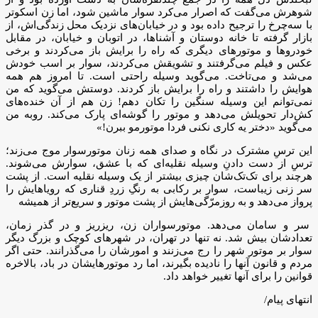
شوهرش می‌گفت که اصرار می‌کرد سوار ماشین شود، اما زن اسکوتر
با سه‌چرخ را ترجیح داده بود و در خیابان‌های نزدیک محل زندگی‌اش، از
بازار گرفته تا خانه دوستان و آشناها، در اتوبان و خیابان، در مقابل
خودروها و موتورهای دیگری که راه را برایش باز می‌کردند و برخی
عکس و فیلم می‌گرفتند و تشویقش می‌کردند، سوار بر اسب خودش
می‌شد و می‌تاخت. می‌گوید وسیله راحتی است. تا امروز هم همه
هوایش را داشتند و راه را برایش باز کردند. دوستش می‌گوید که من
نمی‌توانم این وسیله سنگین را تکان دهم! زن هم از آن خنده‌های
کش‌دار تحویلش می‌دهد و موتور را گوشه‌ای پارک می‌کند. روبه من
می‌گوید «دختر یه کاری نکنی فردا موتورمو ببرن!»
این ترسِ مشترک در نگاه و صدای همه زنان موتورسوار موج می‌زند؛
ترسِ از دست دادنِ وسیله نقلیه‌ای که با عشق، سوارش می‌شوند.
هرچند برای تک‌تک‌شان چیزی بیشتر از یک وسیله نقلیه است. از پشت
سر زنی زیباست، سوار بر رکابی به رنگِ زردِ قناری که رویاهایش را
پرواز می‌دهد و به روزمرّگی‌هایش از پشت موتور و سریع‌تر از همیشه
سر و سامان می‌دهد. موتورسواران زن، ریز‌ریز و در گذر زمان،
تعدادشان بیش شد. نه تنها در تهران، در شهرهای کوچک و بزرگ دیگر
سوار بر موتور شهر را رج می‌زنند و امور‌شان را می‌گذرانند. حتی اگر
مردم و قانون آنها را نادیده بگیرند، اما رد موتورهایشان در باد، بالاخره
قوانین را برای آنها تغییر خواهد داد.
انتهای پیام/