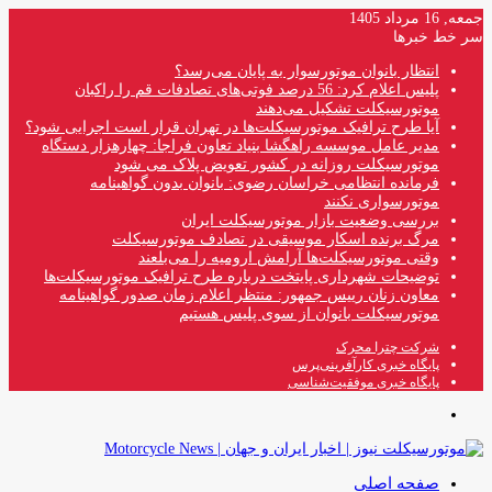
جمعه, 16 مرداد 1405
سر خط خبرها
انتظار بانوان موتورسوار به پایان می‌رسد؟
پلیس اعلام کرد: 56 درصد فوتی‌های تصادفات قم را راکبان
موتورسیکلت تشکیل می‌دهند
آیا طرح ترافیک موتورسیکلت‌ها در تهران قرار است اجرایی شود؟
مدیر عامل موسسه راهگشا بنیاد تعاون فراجا: چهارهزار دستگاه
موتورسیکلت روزانه در کشور تعویض پلاک می شود
فرمانده انتظامی خراسان رضوی: بانوان بدون گواهینامه
موتورسواری نکنند
بررسی وضعیت بازار موتورسیکلت ایران
مرگ برنده اسکار موسیقی در تصادف موتورسیکلت
وقتی موتورسیکلت‌ها آرامش ارومیه را می‌بلعند
توضیحات شهرداری پایتخت درباره طرح ترافیک موتورسیکلت‌ها
معاون زنان رییس جمهور: منتظر اعلام زمان صدور گواهینامه
موتورسیکلت بانوان از سوی پلیس هستیم
شرکت چترا محرک
پایگاه خبری کارآفرینی‌پرس
پایگاه خبری موفقیت‌شناسی
منو
صفحه اصلی