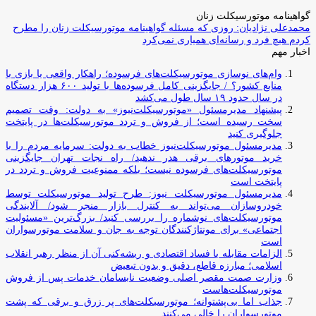
گواهینامه موتورسیکلت زنان
محمدعلی نژادیان: روزی که مسئله گواهینامه موتورسیکلت زنان را مطرح
کردم هیچ فرد و رسانه‌ای همیاری نمی‌کرد
اخبار مهم
وام‌های نوسازی موتورسیکلت‌های فرسوده؛ راهکار واقعی یا بازی با
منابع کشور؟ / جایگزینی کامل فرسوده‌ها با تولید ۶۰۰ هزار دستگاه
در سال حدود ۱۹ سال طول می‌کشد
پیشنهاد مدیرمسئول «موتورسیکلت‌نیوز» به دولت: وقت تصمیم
سخت رسیده است؛ از فروش و تردد موتورسیکلت‌ها در پایتخت
جلوگیری کنید
مدیرمسئول موتورسیکلت‌نیوز خطاب به دولت: سرمایه مردم را با
خرید موتورهای برقی هدر ندهید/ راه نجات تهران جایگزینی
موتورسیکلت‌های فرسوده نیست؛ بلکه ممنوعیت فروش و تردد در
پایتخت است
مدیرمسئول موتورسیکلت نیوز: طرح تولید موتورسیکلت توسط
خودروسازان می‌تواند به کنترل بازار منجر شود/ آلایندگی
موتورسیکلت‌های نوشماره را بررسی کنید/ بزرگ‌ترین «مسئولیت
اجتماعی» برای مونتاژکنندگان توجه به جان و سلامت موتورسواران
است
الزامات مقابله با فساد اقتصادی و ریشه‌کنی آن از منظر رهبر انقلاب
اسلامی؛ مبارزه قاطع، دقیق و بدون تبعیض
وزارت صمت مقصر اصلی وضعیت نابسامان خدمات پس از فروش
موتورسیکلت‌هاست
جذاب اما بی‌پشتوانه؛ موتورسیکلت‌های پر زرق‌ و برقی که پشت
موتورسواران را خالی می‌کنند