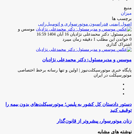
منبع
میزان
برچسب ها
اصول ایمنی
فدراسیون موتورسواری و اتومبیل‌رانی
موسس و
ارسال
مدیرمسئول: دکتر محمدعلی نژادیان
16 آبان 1404 16:59
ایمیل
0
خواندن این مطلب 1 دقیقه زمان میبرد
اشتراک گذاری
چاپ
فیس
توئیتر
واتس
تلگرام
لینکدین
اشتراک
(X)
آپ
بوک
گذاری
موسس و مدیرمسئول: دکتر محمدعلی نژادیان
از
طریق
ایمیل
پایگاه خبری موتورسیکلت‌نیوز | اولین و تنها رسانه برخط اختصاصی
موتورسیکلت در ایران
وبسایت
لینکدین
اینستاگرام
دستور
دستور دادستان کل کشور به پلیس؛ موتورسیکلت‌های بدون بیمه را
دادستان
توقیف کنید
کل
کشور
زنان
زنان موتورسوار، پیشروتر از قانون‌گذار
به
موتورسوار،
پلیس؛
پیشروتر
نوشته های مشابه