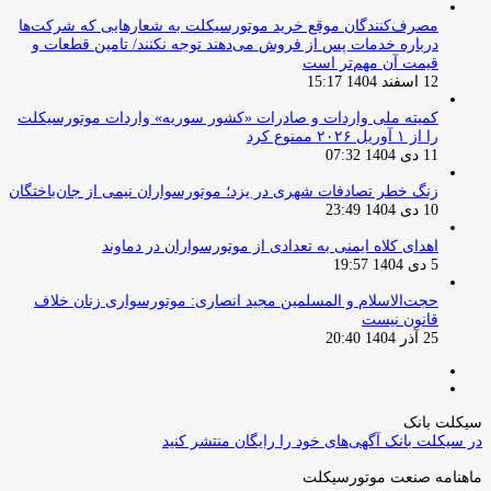
مصرف‌کنندگان موقع خرید موتورسیکلت به شعارهایی که شرکت‌ها
درباره خدمات پس از فروش می‌دهند توجه نکنند/ تامین قطعات و
قیمت آن مهم‌تر است
12 اسفند 1404 15:17
کمیته ملی واردات و صادرات «کشور سوریه» واردات موتورسیکلت
را از ۱ آوریل ۲۰۲۶ ممنوع کرد
11 دی 1404 07:32
زنگ خطر تصادفات شهری در یزد؛ موتورسواران نیمی از جان‌باختگان
10 دی 1404 23:49
اهدای کلاه ایمنی به تعدادی از موتورسواران در دماوند
5 دی 1404 19:57
حجت‌الاسلام و المسلمین مجید انصاری: موتورسواری زنان خلاف
قانون نیست
25 آذر 1404 20:40
صفحه
صفحه
قبلی
بعدی
سیکلت بانک
در سیکلت بانک آگهی‌های خود را رایگان منتشر کنید
ماهنامه صنعت موتورسیکلت