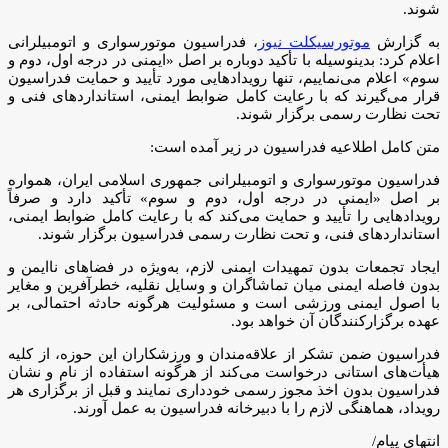
شوند.
به گزارش
موتورسیکلت نیوز
، فدراسیون موتورسواری و اتومبیلرانی
اعلام کرد: بدینوسیله با تأکید دوباره بر اصل «ایمنی در درجه اول، دوم و
سوم» اعلام می‌نماییم، تنها رویداد‌هایی مورد تأیید و حمایت فدراسیون
قرار می‌گیرند که با رعایت کامل ضوابط ایمنی، استاندارد‌های فنی و
تحت نظارت رسمی برگزار شوند.
متن کامل اطلاعیه فدراسیون در زیر آمده است:
فدراسیون موتورسواری و اتومبیلرانی جمهوری اسلامی ایران، همواره
بر اصل «ایمنی در درجه اول، دوم و سوم» تأکید دارد و صرفاً
رویداد‌هایی را تأیید و حمایت می‌کند که با رعایت کامل ضوابط ایمنی،
استاندارد‌های فنی، و تحت نظارت رسمی فدراسیون برگزار شوند.
ایجاد تجمعات بدون تمهیدات ایمنی لازم، به‌ویژه در فضا‌های ناایمن و
بدون فاصله ایمنی میان تماشاگران و وسایل نقلیه، خطرآفرین و مغایر
با اصول ایمنی ورزشی است و مسئولیت هرگونه حادثه احتمالی، بر
عهده برگزارکنندگان آن خواهد بود.
فدراسیون ضمن تشکر از علاقه‌مندان و ورزشکاران این حوزه، از کلیه
هیأت‌های استانی درخواست می‌کند از هرگونه استفاده از نام و نشان
فدراسیون بدون اخذ مجوز رسمی خودداری نمایند و قبل از برگزاری هر
رویداد، هماهنگی لازم را با دبیرخانه فدراسیون به عمل آورند.
انتهای پیام/