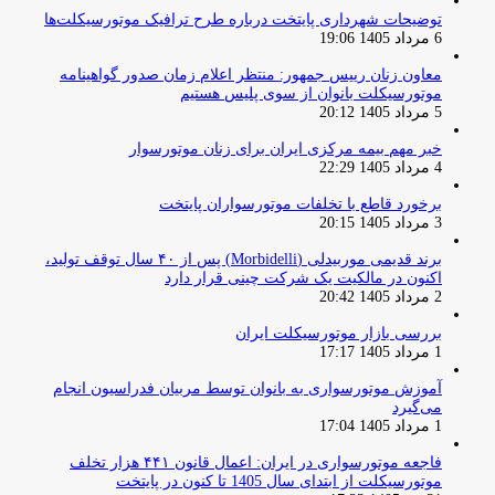
توضیحات شهرداری پایتخت درباره طرح ترافیک موتورسیکلت‌ها
6 مرداد 1405 19:06
معاون زنان رییس جمهور: منتظر اعلام زمان صدور گواهینامه
موتورسیکلت بانوان از سوی پلیس هستیم
5 مرداد 1405 20:12
خبر مهم بیمه مرکزی ایران برای زنان موتورسوار
4 مرداد 1405 22:29
برخورد قاطع با تخلفات موتورسواران پایتخت
3 مرداد 1405 20:15
برند قدیمی موربیدلی (Morbidelli) پس از ۴۰ سال توقف تولید،
اکنون در مالکیت یک شرکت چینی قرار دارد
2 مرداد 1405 20:42
بررسی بازار موتورسیکلت ایران
1 مرداد 1405 17:17
آموزش موتورسواری به بانوان توسط مربیان فدراسیون انجام
می‌گیرد
1 مرداد 1405 17:04
فاجعه موتورسواری در ایران: اعمال قانون ۴۴۱ هزار تخلف
موتورسیکلت از ابتدای سال 1405 تا کنون در پایتخت