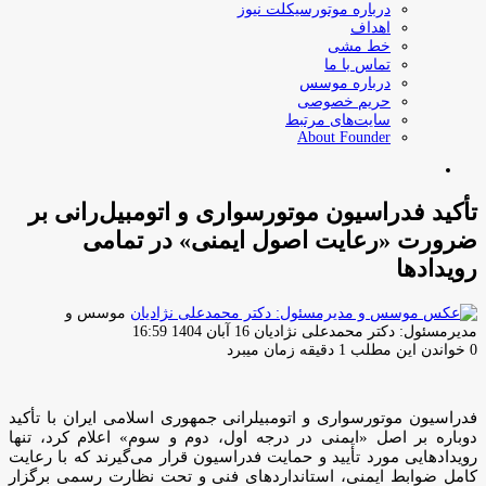
درباره موتورسیکلت نیوز
اهداف
خط مشی
تماس با ما
درباره موسس
حریم خصوصی
سایت‌های مرتبط
About Founder
جستجو
برای
تأکید فدراسیون موتورسواری و اتومبیل‌رانی بر
ضرورت «رعایت اصول ایمنی» در تمامی
رویدادها
موسس و
ارسال
مدیرمسئول: دکتر محمدعلی نژادیان
16 آبان 1404 16:59
ایمیل
0
خواندن این مطلب 1 دقیقه زمان میبرد
فدراسیون موتورسواری و اتومبیلرانی جمهوری اسلامی ایران با تأکید
دوباره بر اصل «ایمنی در درجه اول، دوم و سوم» اعلام کرد، تنها
رویدادهایی مورد تأیید و حمایت فدراسیون قرار می‌گیرند که با رعایت
کامل ضوابط ایمنی، استانداردهای فنی و تحت نظارت رسمی برگزار