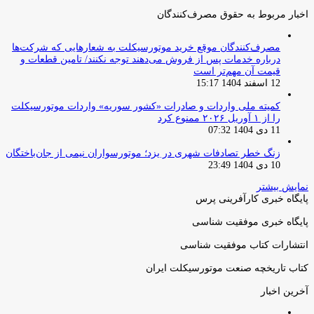
اخبار مربوط به حقوق مصرف‌کنندگان
مصرف‌کنندگان موقع خرید موتورسیکلت به شعارهایی که شرکت‌ها
درباره خدمات پس از فروش می‌دهند توجه نکنند/ تامین قطعات و
قیمت آن مهم‌تر است
12 اسفند 1404 15:17
کمیته ملی واردات و صادرات «کشور سوریه» واردات موتورسیکلت
را از ۱ آوریل ۲۰۲۶ ممنوع کرد
11 دی 1404 07:32
زنگ خطر تصادفات شهری در یزد؛ موتورسواران نیمی از جان‌باختگان
10 دی 1404 23:49
نمایش بیشتر
پایگاه خبری کارآفرینی پرس
پایگاه خبری موفقیت شناسی
انتشارات کتاب موفقیت شناسی
کتاب تاریخچه صنعت موتورسیکلت ایران
آخرین اخبار