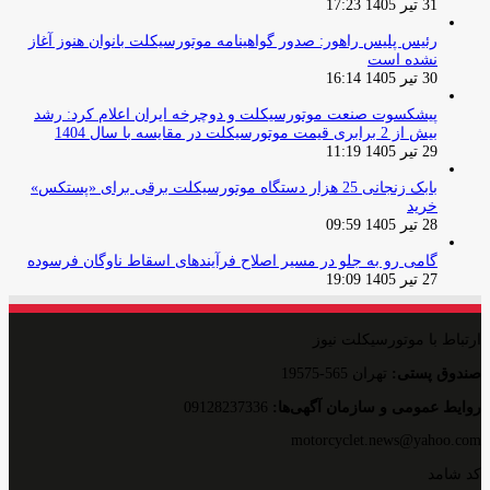
31 تیر 1405 17:23
رئیس پلیس راهور: صدور گواهینامه موتورسیکلت بانوان هنوز آغاز
نشده است
30 تیر 1405 16:14
پیشکسوت صنعت موتورسیکلت و دوچرخه ایران اعلام کرد: رشد
بیش از 2 برابری قیمت موتورسیکلت در مقایسه با سال 1404
29 تیر 1405 11:19
بابک زنجانی 25 هزار دستگاه موتورسیکلت برقی برای «پستکس»
خرید
28 تیر 1405 09:59
گامی رو به جلو در مسیر اصلاح فرآیندهای اسقاط ناوگان فرسوده
27 تیر 1405 19:09
ارتباط با موتورسیکلت نیوز
صندوق پستی:
تهران 565-19575
روایط عمومی و سازمان آگهی‌ها:
09128237336
motorcyclet.news@yahoo.com
کد شامد