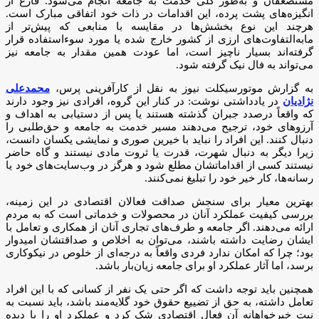
مستضعفان و به‌طور کلی خدمت به جامعه انجام می‌شود. فارغ از
انگیزه‌های پشت پرده، این اقدامات در ذات خود اتفاقی مبارک است.
هرچند این نوع بخشش‌ها در مقایسه با منابعی که پیش‌تر از
مابه‌التفاوت‌های ارزی از کشور خارج شده یا مورد سوءاستفاده قرار
گرفته‌اند بسیار ناچیز است، اما عودت همین مقدار به جامعه نیز
می‌تواند به فال نیک گرفته شود.
به گزارش موتورسیکلت نیوز به نقل از کارآفرینی پرس،
محمدعلی
نژادیان
در یادداشتی نوشت: در کنار این گروه، افرادی نیز وجود دارند
که واقعاً درصدد جبران گذشته هستند یا پس از دستیابی به اهداف و
آرزوهای خود، ترجیح می‌دهند مسیر خدمت به جامعه و حق‌طلبی را
دنبال کنند. این افراد را نباید با خیرین صوری و نمایشی یکسان دانست،
زیرا دیگر به دنبال شهرت، قدرت یا ثروت مادی نیستند و گاه حاضر
نیستند کسی از اقداماتشان مطلع شود و هرگز در وب‌سایت‌های خود یا
رسانه‌ها، کار خیر خود را تبلیغ نمی‌کنند.
بهترین معیار برای سنجش صداقت فعالان اقتصادی در این زمینه،
بررسی کیفیت عملکرد آنان در محصولات و خدماتی است که به مردم
ارائه می‌دهند. اگر جامعه و طرف‌های تجاری آنان از همکاری و تعامل با
ایشان رضایت داشته باشند، می‌توان به اخلاص و صداقتشان امیدوار
بود؛ چرا که امکان ندارد فردی واقعاً به درجه‌ای از خلوص در نیکوکاری
برسد، اما آثار عملکرد او برای جامعه زیان‌بار باشد.
همچنین باید توجه داشت که اگر حتی یک نفر از کسانی که با این افراد
تعامل داشته، به حق از تضییع حقوق خود گلایه‌مند باشد، باید نسبت به
نیت خیرخواهانه آن فعال اقتصادی شک کرد و عملکرد او را با دیده