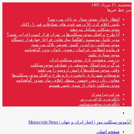
پنجشنبه, 15 مرداد 1405
سر خط خبرها
انتظار بانوان موتورسوار به پایان می‌رسد؟
پلیس اعلام کرد: 56 درصد فوتی‌های تصادفات قم را راکبان
موتورسیکلت تشکیل می‌دهند
آیا طرح ترافیک موتورسیکلت‌ها در تهران قرار است اجرایی شود؟
مدیر عامل موسسه راهگشا بنیاد تعاون فراجا: چهارهزار دستگاه
موتورسیکلت روزانه در کشور تعویض پلاک می شود
فرمانده انتظامی خراسان رضوی: بانوان بدون گواهینامه
موتورسواری نکنند
بررسی وضعیت بازار موتورسیکلت ایران
مرگ برنده اسکار موسیقی در تصادف موتورسیکلت
وقتی موتورسیکلت‌ها آرامش ارومیه را می‌بلعند
توضیحات شهرداری پایتخت درباره طرح ترافیک موتورسیکلت‌ها
معاون زنان رییس جمهور: منتظر اعلام زمان صدور گواهینامه
موتورسیکلت بانوان از سوی پلیس هستیم
شرکت چترا محرک
پایگاه خبری کارآفرینی‌پرس
پایگاه خبری موفقیت‌شناسی
منو
صفحه اصلی