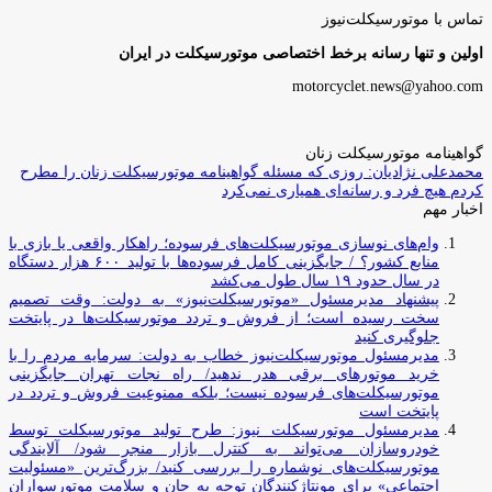
تماس با موتورسیکلت‌نیوز
اولین و تنها رسانه برخط اختصاصی موتورسیکلت در ایران
motorcyclet.news@yahoo.com
گواهینامه موتورسیکلت زنان
محمدعلی نژادیان: روزی که مسئله گواهینامه موتورسیکلت زنان را مطرح
کردم هیچ فرد و رسانه‌ای همیاری نمی‌کرد
اخبار مهم
وام‌های نوسازی موتورسیکلت‌های فرسوده؛ راهکار واقعی یا بازی با
منابع کشور؟ / جایگزینی کامل فرسوده‌ها با تولید ۶۰۰ هزار دستگاه
در سال حدود ۱۹ سال طول می‌کشد
پیشنهاد مدیرمسئول «موتورسیکلت‌نیوز» به دولت: وقت تصمیم
سخت رسیده است؛ از فروش و تردد موتورسیکلت‌ها در پایتخت
جلوگیری کنید
مدیرمسئول موتورسیکلت‌نیوز خطاب به دولت: سرمایه مردم را با
خرید موتورهای برقی هدر ندهید/ راه نجات تهران جایگزینی
موتورسیکلت‌های فرسوده نیست؛ بلکه ممنوعیت فروش و تردد در
پایتخت است
مدیرمسئول موتورسیکلت نیوز: طرح تولید موتورسیکلت توسط
خودروسازان می‌تواند به کنترل بازار منجر شود/ آلایندگی
موتورسیکلت‌های نوشماره را بررسی کنید/ بزرگ‌ترین «مسئولیت
اجتماعی» برای مونتاژکنندگان توجه به جان و سلامت موتورسواران