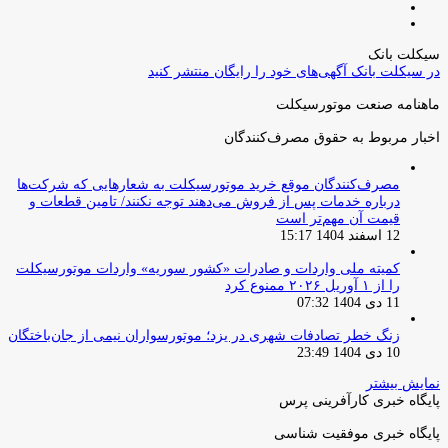
صفحه
صفحه
قبلی
بعدی
سیکلت بانک
در سیکلت بانک آگهی‌های خود را رایگان منتشر کنید
ماهنامه صنعت موتورسیکلت
اخبار مربوط به حقوق مصرف‌کنندگان
مصرف‌کنندگان موقع خرید موتورسیکلت به شعارهایی که شرکت‌ها
درباره خدمات پس از فروش می‌دهند توجه نکنند/ تامین قطعات و
قیمت آن مهم‌تر است
12 اسفند 1404 15:17
کمیته ملی واردات و صادرات «کشور سوریه» واردات موتورسیکلت
را از ۱ آوریل ۲۰۲۶ ممنوع کرد
11 دی 1404 07:32
زنگ خطر تصادفات شهری در یزد؛ موتورسواران نیمی از جان‌باختگان
10 دی 1404 23:49
نمایش بیشتر
پایگاه خبری کارآفرینی پرس
پایگاه خبری موفقیت شناسی