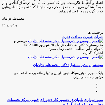
انتقاد و احتیاط نگریست، چرا که کسی که به این درجه از اخلاص و از
خودگذشتگی می‌رسد، منطق حکم می‌کند ابتدا گذشته و حق‌الناس‌هایی
که بر گردن دارد را جبران نماید.
محمدعلی نژادیان
۱۴۰۴/۰۶/۲۹
برچسب ها
خیرات
شهرت
صداقت
قدرت
موسس و
ارسال
مدیرمسئول: دکتر محمدعلی نژادیان
30 شهریور 1404 13:02
ایمیل
0
خواندن این مطلب 1 دقیقه زمان میبرد
اشتراک گذاری
چاپ
فیس
توئیتر
واتس
تلگرام
لینکدین
اشتراک
(X)
آپ
بوک
گذاری
موسس و مدیرمسئول: دکتر محمدعلی نژادیان
از
طریق
ایمیل
پایگاه خبری موتورسیکلت‌نیوز | اولین و تنها رسانه برخط اختصاصی
موتورسیکلت در ایران
وبسایت
لینکدین
اینستاگرام
موتورسواری
موتورسواری بانوان در دستور کار «شورای فقهی مرکز تحقیقات
بانوان
مجلس» در قم قرار گرفت