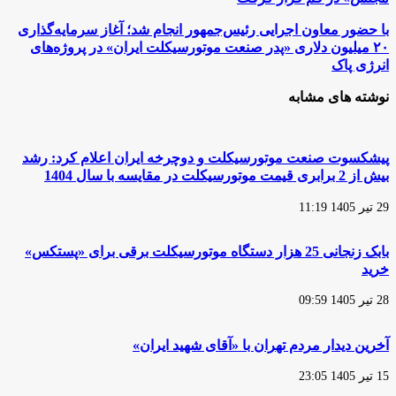
در
دستور
با
با حضور معاون اجرایی رئیس‌جمهور انجام شد؛ آغاز سرمایه‌گذاری
کار
حضور
۲۰ میلیون دلاری «پدر صنعت موتورسیکلت ایران» در پروژه‌های
«شورای
معاون
انرژی پاک
فقهی
اجرایی
مرکز
رئیس‌جمهور
نوشته های مشابه
تحقیقات
انجام
مجلس»
شد؛
در
آغاز
قم
سرمایه‌گذاری
پیشکسوت صنعت موتورسیکلت و دوچرخه ایران اعلام کرد: رشد
قرار
۲۰
گرفت
بیش از 2 برابری قیمت موتورسیکلت در مقایسه با سال 1404
میلیون
دلاری
29 تیر 1405 11:19
«پدر
صنعت
موتورسیکلت
بابک زنجانی 25 هزار دستگاه موتورسیکلت برقی برای «پستکس»
ایران»
خرید
در
پروژه‌های
انرژی
28 تیر 1405 09:59
پاک
آخرین دیدار مردم تهران با «آقای شهید ایران»
15 تیر 1405 23:05