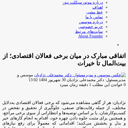
درباره موتورسیکلت نیوز
اهداف
خط مشی
تماس با ما
درباره موسس
حریم خصوصی
سایت‌های مرتبط
About Founder
جستجو
برای
اتفاقی مبارک در میان برخی فعالان اقتصادی؛ از
بیت‌المال تا خیرات
موسس و
ارسال
مدیرمسئول: دکتر محمدعلی نژادیان
30 شهریور 1404 13:02
ایمیل
0
خواندن این مطلب 1 دقیقه زمان میبرد
نژادیان: هر از گاهی مشاهده می‌شود که برخی فعالان اقتصادی به‌دلایل
مختلف، از جمله رقابت‌های صنفی، جلوگیری از تحقیق و تفحص در
کسب‌وکارشان، یا بر اساس توصیه‌ها و انتظاراتی از سوی برخی مراجع،
و همچنین برای مثبت جلوه دادن چهره خود، اقدام به انجام کارهای خیر
و بذل و بخشش می‌کنند؛ اقداماتی که معمولاً برای رفع نیازهای