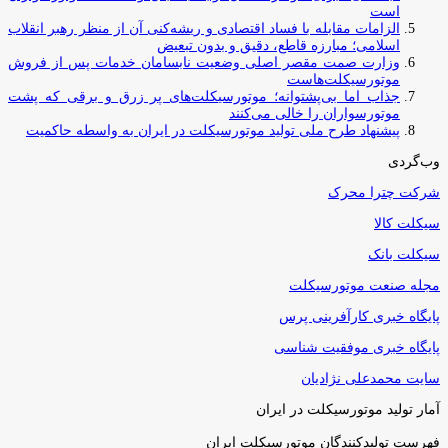
است
الزامات مقابله با فساد اقتصادی و ریشه‌کنی آن از منظر رهبر انقلاب
اسلامی؛ مبارزه قاطع، دقیق و بدون تبعیض
وزارت صمت مقصر اصلی وضعیت نابسامان خدمات پس از فروش
موتورسیکلت‌هاست
جذاب اما بی‌پشتوانه؛ موتورسیکلت‌های پر زرق‌ و برقی که پشت
موتورسواران را خالی می‌کنند
پیشنهاد طرح ملی تولید موتورسیکلت در ایران به واسطه حاکمیت
وب‌گردی
شرکت چترا محرک
سیکلت کالا
سیکلت بانک
مجله صنعت موتورسیکلت
پایگاه خبری کارآفرینی پرس
پایگاه خبری موفقیت شناسی
سایت محمدعلی نژادیان
آمار تولید موتورسیکلت در ایران
فهرست تولیدکنندگان موتورسیکلت ایران