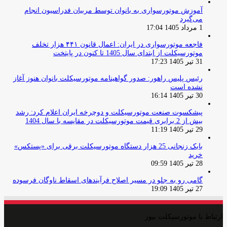
آموزش موتورسواری به بانوان توسط مربیان فدراسیون انجام
می‌گیرد
1 مرداد 1405 17:04
فاجعه موتورسواری در ایران: اعمال قانون ۴۴۱ هزار تخلف
موتورسیکلت از ابتدای سال 1405 تا کنون در پایتخت
31 تیر 1405 17:23
رئیس پلیس راهور: صدور گواهینامه موتورسیکلت بانوان هنوز آغاز
نشده است
30 تیر 1405 16:14
پیشکسوت صنعت موتورسیکلت و دوچرخه ایران اعلام کرد: رشد
بیش از 2 برابری قیمت موتورسیکلت در مقایسه با سال 1404
29 تیر 1405 11:19
بابک زنجانی 25 هزار دستگاه موتورسیکلت برقی برای «پستکس»
خرید
28 تیر 1405 09:59
گامی رو به جلو در مسیر اصلاح فرآیندهای اسقاط ناوگان فرسوده
27 تیر 1405 19:09
ارتباط با موتورسیکلت نیوز