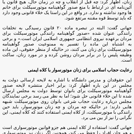
زنان، اظهار کرد: چه قبل از انقلاب و چه در زمان حال، هیچ قانون یا
آئین‌نامه ای در ارتباط با منع صدور گواهینامه موتورسیکلت برای خانم
ها وجود نداشته و ندارد. در واقع در این راستا یک خلاء قانونی وجود دارد
که باید توسط قوه مقننه مرتفع شود.
جهانی گفت: البته در تبصره ماده ۲۰ قانون رسیدگی به تخلفات
رانندگی عنوان شده «صدور گواهینامه رانندگی موتورسیکلت برای
مردان برعهده نیروی انتظامی جمهوری اسلامی ایران است.» و برخی
به اشتباه این ماده را تفسیر به ممنوعیت صدور گواهینامه
موتورسیکلت برای زنان می کنند، در حالیکه از منظر حقوقی، این ماده
وظیفه پلیس را در برابر مردان روشن کرده و در مورد زنان، ساکت
است.
رعایت حجاب اسلامی برای زنان موتورسوار با کلاه ایمنی
این حقوقدان و مدرس دانشگاه با اشاره به لایحه ارسالی دولت به
مجلس در این باره اظهار کرد: برابر اخبار منتشره لایحه صدور
گواهینامه موتورسیکلت برای بانوان توسط دولت به مجلس ارسال
شده تا این خلاء قانونی حل شود؛ اما به نظر می رسد برخی نمایندگان
مجلس درباره رعایت حجاب شرعی بانوان روی موتورسیکلت شبهه
هایی دارند؛ در حالیکه چه مردان و چه زنان موتورسوار، باید حین
رانندگی با موتورسیکلت، از کلاه ایمنی استفاده کنند که کلاه ایمنی، این
نگرانی را نیز از بین می برد.
جهانی گفت: استفاده از کلاه ایمنی هم جزو قوانین موتورسواری است
و هم جان افراد را حفظ می کند، همچنین اگر زنان نیز موتورسواری