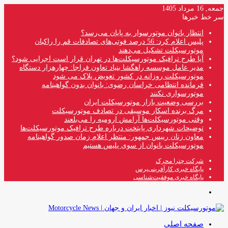
جمعه, 16 مرداد 1405
سر خط خبرها
انتظار بانوان موتورسوار به پایان می‌رسد؟
پلیس اعلام کرد: 56 درصد فوتی‌های تصادفات قم را راکبان
موتورسیکلت تشکیل می‌دهند
آیا طرح ترافیک موتورسیکلت‌ها در تهران قرار است اجرایی شود؟
مدیر عامل موسسه راهگشا بنیاد تعاون فراجا: چهارهزار دستگاه
موتورسیکلت روزانه در کشور تعویض پلاک می شود
فرمانده انتظامی خراسان رضوی: بانوان بدون گواهینامه
موتورسواری نکنند
بررسی وضعیت بازار موتورسیکلت ایران
مرگ برنده اسکار موسیقی در تصادف موتورسیکلت
وقتی موتورسیکلت‌ها آرامش ارومیه را می‌بلعند
توضیحات شهرداری پایتخت درباره طرح ترافیک موتورسیکلت‌ها
معاون زنان رییس جمهور: منتظر اعلام زمان صدور گواهینامه
موتورسیکلت بانوان از سوی پلیس هستیم
شرکت چترا محرک
پایگاه خبری کارآفرینی‌پرس
پایگاه خبری موفقیت‌شناسی
منو
صفحه اصلی