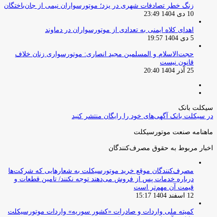
زنگ خطر تصادفات شهری در یزد؛ موتورسواران نیمی از جان‌باختگان
10 دی 1404 23:49
اهدای کلاه ایمنی به تعدادی از موتورسواران در دماوند
5 دی 1404 19:57
حجت‌الاسلام و المسلمین مجید انصاری: موتورسواری زنان خلاف
قانون نیست
25 آذر 1404 20:40
صفحه
صفحه
قبلی
بعدی
سیکلت بانک
در سیکلت بانک آگهی‌های خود را رایگان منتشر کنید
ماهنامه صنعت موتورسیکلت
اخبار مربوط به حقوق مصرف‌کنندگان
مصرف‌کنندگان موقع خرید موتورسیکلت به شعارهایی که شرکت‌ها
درباره خدمات پس از فروش می‌دهند توجه نکنند/ تامین قطعات و
قیمت آن مهم‌تر است
12 اسفند 1404 15:17
کمیته ملی واردات و صادرات «کشور سوریه» واردات موتورسیکلت