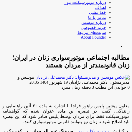
درباره موتورسیکلت نیوز
اهداف
خط مشی
تماس با ما
درباره موسس
حریم خصوصی
سایت‌های مرتبط
About Founder
جستجو
برای
مطالبه اجتماعی موتورسواری زنان در ایران؛
زنان قانونمندتر از مردان هستند
موسس و
ارسال
مدیرمسئول: دکتر محمدعلی نژادیان
19 شهریور 1404 20:35
ایمیل
0
خواندن این مطلب 3 دقیقه زمان میبرد
معاون پیشین پلیس راهور فراجا با اشاره به ماده ۲۰ آئین راهنمایی و
رانندگی، گفت: در تبصره این ماده عنوان شده که گواهینامه
موتورسیکلت فقط برای مردان توسط پلیس صادر شود که این تبصره
باید اصلاح شود تا زنان نیز بتوانند قانونی موتورسواری کنند.
به گزارش
موتورسیکلت نیوز
،
سرهنگ عین اله جهانی
در گفت‌وگو با