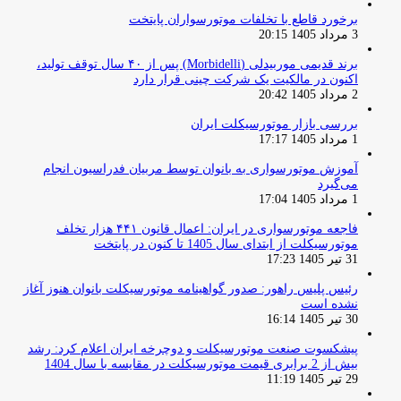
برخورد قاطع با تخلفات موتورسواران پایتخت
3 مرداد 1405 20:15
برند قدیمی موربیدلی (Morbidelli) پس از ۴۰ سال توقف تولید،
اکنون در مالکیت یک شرکت چینی قرار دارد
2 مرداد 1405 20:42
بررسی بازار موتورسیکلت ایران
1 مرداد 1405 17:17
آموزش موتورسواری به بانوان توسط مربیان فدراسیون انجام
می‌گیرد
1 مرداد 1405 17:04
فاجعه موتورسواری در ایران: اعمال قانون ۴۴۱ هزار تخلف
موتورسیکلت از ابتدای سال 1405 تا کنون در پایتخت
31 تیر 1405 17:23
رئیس پلیس راهور: صدور گواهینامه موتورسیکلت بانوان هنوز آغاز
نشده است
30 تیر 1405 16:14
پیشکسوت صنعت موتورسیکلت و دوچرخه ایران اعلام کرد: رشد
بیش از 2 برابری قیمت موتورسیکلت در مقایسه با سال 1404
29 تیر 1405 11:19