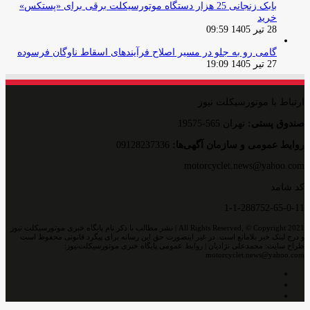
بابک زنجانی 25 هزار دستگاه موتورسیکلت برقی برای «پستکس»
خرید
28 تیر 1405 09:59
گامی رو به جلو در مسیر اصلاح فرآیندهای اسقاط ناوگان فرسوده
27 تیر 1405 19:09
ارتباط با موتورسیکلت نیوز
صندوق پستی:
تهران 565-19575
روایط عمومی و سازمان آگهی‌ها:
09128237336
motorcyclet.news@yahoo.com
کد شامد
1-1-288752-65-0-11
All Rights Reserved, © Copyright 2021 | نشر مطالب با ذکر نام پایگاه خبری موتورسیکلت نیوز
و درج لینک خبر بلامانع است. در غیر اینصورت حق این رسانه برای پیگرد قانونی محفوظ است
طراح سایت: محمدعلی نژادیان | روابط عمومی پایگاه خبری موتورسیکلت‌نیوز:
motorcyclet.news@yahoo.com
اینستاگرام
تلگرام
خوراک