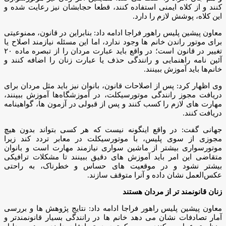
کنند و از کلاه ایمنی استفاده کنند، قطعا حجابشان نیز رعایت شده و
این کلاه، پوشش لازم را دارد.
معاون پیشین پلیس راهور فراجا ادامه داد: بنابراین در قانون، ممنوعیتی
برای موتور راندن خانم ها وجود ندارد، اما این مسئله نیازمند اصلاح یا
تغییر در قانون است؛ در واقع باید عبارت مردان را از تبصره ماده ۲۰
آئین نامه راهنمایی و رانندگی حذف یا عبارت زنان را اضافه کنند و
خانم‌ها باید آموزش ببینند.
وی اظهار کرد: پس از اصلاحات قانون، بانوان نیز باید مثل مردان برای
دریافت مجوز رانندگی موتورسیکلت، در آموزشگاه‌ها آموزش ببینند،
مهارت های لازم را کسب کنند و پس از قبولی در آزمون ها، گواهینامه
دریافت کنند.
جهانی گفت: در واقع اینگونه نیست که هر کسی بتواند بدون هیچ
مجوزی از سوی پلیس، با موتورسیکلت در معابر تردد کند زیرا
موتورسواری بیشتر از ماشین سواری نیازمند مهارت است و بانوان
متقاضی این امر باید آموزش های دقیق ببینند تا مشکلات ترافیکی
بیشتر نشود و در موقعیت های حساس و خطرناک، به راحتی
عکس‌العمل نشان داده و آنرا متوقف سازند.
زنان قانونمند تر از مردان هستند
معاون پیشین پلیس راهور فراجا ادامه داد: نتایج پژوهش ها و بررسی
آمار تصادفات نشان می دهد خانم ها در رانندگی بسیار قانونمندتر و