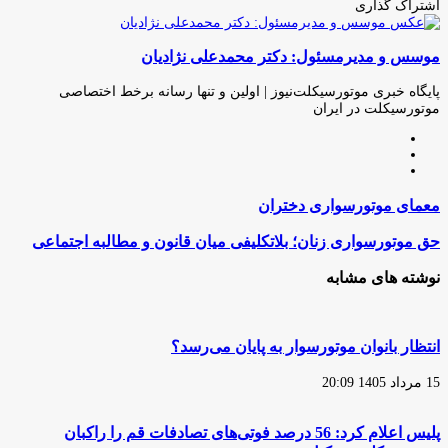
اشتراک گذاری
چاپ
فیس
توئیتر
واتس
تلگرام
لینکدین
اشتراک
(X)
آپ
بوک
گذاری
موسس و مدیرمسئول: دکتر محمدعلی نژادیان
از
طریق
ایمیل
پایگاه خبری موتورسیکلت‌نیوز | اولین و تنها رسانه برخط اختصاصی
موتورسیکلت در ایران
وبسایت
لینکدین
اینستاگرام
معمای
معمای موتورسواری دختران
موتورسواری
دختران
حق
حق موتورسواری زنان؛ بلاتکلیفی میان قانون و مطالبه اجتماعی
موتورسواری
زنان؛
نوشته های مشابه
بلاتکلیفی
میان
قانون
و
انتظار بانوان موتورسوار به پایان می‌رسد؟
مطالبه
اجتماعی
15 مرداد 1405 20:09
پلیس اعلام کرد: 56 درصد فوتی‌های تصادفات قم را راکبان