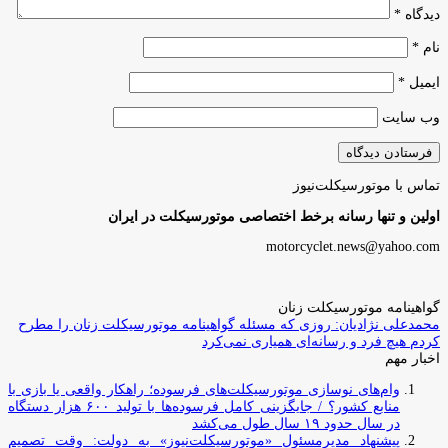
دیدگاه
*
نام
*
ایمیل
*
وب‌ سایت
تماس با موتورسیکلت‌نیوز
اولین و تنها رسانه برخط اختصاصی موتورسیکلت در ایران
motorcyclet.news@yahoo.com
گواهینامه موتورسیکلت زنان
محمدعلی نژادیان: روزی که مسئله گواهینامه موتورسیکلت زنان را مطرح
کردم هیچ فرد و رسانه‌ای همیاری نمی‌کرد
اخبار مهم
وام‌های نوسازی موتورسیکلت‌های فرسوده؛ راهکار واقعی یا بازی با
منابع کشور؟ / جایگزینی کامل فرسوده‌ها با تولید ۶۰۰ هزار دستگاه
در سال حدود ۱۹ سال طول می‌کشد
پیشنهاد مدیرمسئول «موتورسیکلت‌نیوز» به دولت: وقت تصمیم