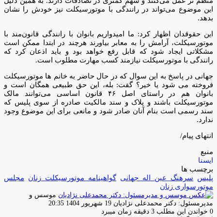
منظم تر عمل می‌کنند و سهم کمتری در تصادفات دارند. به همین دلیل
این موضوع می‌تواند در رانندگی با موتورسیکلت نیز خودش را نشان
بدهد.
این حقوقدان اظهار کرد: ما امیدواریم بانوان با رانندگی قانون‌مند با
موتورسیکلت، آرامش را به معابر بیاورند هرچند در ابتدا ممکن است
مشکلاتی ایجاد شود که قابل رفع خواهد بود و باید اذعان کرد که
رانندگی با موتورسیکلت نیازمند کسب مهارت مطلوب است.
جهانی در پاسخ به این سوال که در حال حاضر به خانم ها موتورسیکلت
فروخته می شود یا خیر؟ گفت: بله، این حق طبیعی همگان است و
بانوان هم در راستای اصل ۴۶ قانون اساسی می‌توانند مالک
موتورسیکلت باشند و پلاک و سند مالکیت صادره از سوی پلیس که
سند رسمی است بنام آنان صادر شود و مانعی برای این موضوع وجود
ندارد.
انتهای پیام/
منبع
ایسنا
برچسب ها
پلیس
سرهنگ عین اله جهانی
گواهینامه موتورسیکلت زنان
مجلس
موتورسواری زنان
موسس و
ارسال
مدیرمسئول: دکتر محمدعلی نژادیان
19 شهریور 1404 20:35
ایمیل
0
خواندن این مطلب 3 دقیقه زمان میبرد