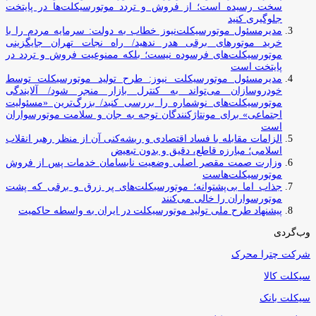
سخت رسیده است؛ از فروش و تردد موتورسیکلت‌ها در پایتخت
جلوگیری کنید
مدیرمسئول موتورسیکلت‌نیوز خطاب به دولت: سرمایه مردم را با
خرید موتورهای برقی هدر ندهید/ راه نجات تهران جایگزینی
موتورسیکلت‌های فرسوده نیست؛ بلکه ممنوعیت فروش و تردد در
پایتخت است
مدیرمسئول موتورسیکلت نیوز: طرح تولید موتورسیکلت توسط
خودروسازان می‌تواند به کنترل بازار منجر شود/ آلایندگی
موتورسیکلت‌های نوشماره را بررسی کنید/ بزرگ‌ترین «مسئولیت
اجتماعی» برای مونتاژکنندگان توجه به جان و سلامت موتورسواران
است
الزامات مقابله با فساد اقتصادی و ریشه‌کنی آن از منظر رهبر انقلاب
اسلامی؛ مبارزه قاطع، دقیق و بدون تبعیض
وزارت صمت مقصر اصلی وضعیت نابسامان خدمات پس از فروش
موتورسیکلت‌هاست
جذاب اما بی‌پشتوانه؛ موتورسیکلت‌های پر زرق‌ و برقی که پشت
موتورسواران را خالی می‌کنند
پیشنهاد طرح ملی تولید موتورسیکلت در ایران به واسطه حاکمیت
وب‌گردی
شرکت چترا محرک
سیکلت کالا
سیکلت بانک