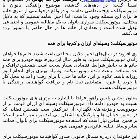
ایسنا گفت: در دهه‌های گذشته، موضوع رانندگی بانوان با
موتورسیکلت، هیچ متقاضی‌ نداشت و در واقع درخواستی از سوی خانم
ها برای این مسئله وجود نداشت؛ اما اخیرا شاهد هستیم که به دلایل
مختلف، موتورسیکلت سواری بانوان به یک مطالبه عمومی و اجتماعی
تبدیل شده است و تعدادی از خانم ها در حال حاضر با موتور تردد
می‌کنند.
موتورسیکلت؛ وسیله‌ای ارزان و کم‌جا برای همه
وی افزود: در سال‌های اخیر، دلایل مختلفی باعث شدند خانم ها خواهان
راندن موتورسیکلت شوند. به طور مثال این روزها تهیه خودرو برای همه
خانم ها به خاطر شرایط اقتصادی بسیار سخت است. همچنین ترافیک و
بعد مسافت باعث شده موتورسیکلت وسیله بهتری برای انجام امور
روزانه باشد. علاوه بر این، خانم ها حتی با برای رفت و آمد به محل کار
یا خرید یا غیره متقاضی ثبت نام و دریافت گواهینامه رانندگی با
موتورسیکلت هستند.
معاون پیشین پلیس راهور فراجا با اشاره به برتری های موتورسیکلت
نسبت به خودرو ادامه داد: موتورسیکلت وسیله ای ارزان قیمت تر از
خودروست و هزینه های نگهداری آن نیز کمتر است. همچنین فضایی که
در معابر، خیابان ها و پارکینگ ها اشغال می کند نیز بسیار کمتر است؛
بر همین اساس نیاز است که استفاده موتورسیکلت برای بانوان همانند
سایر وسایل نقلیه، قانونی و عمومی شود.
این حقوقدان درباره مسائل قانونی صدور گواهینامه موتورسیکلت برای