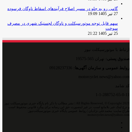
گامی رو به جلو در مسیر اصلاح فرآیندهای اسقاط ناوگان فرسوده
27 تیر 1405 19:09
سهم قابل توجه موتورسیکلت و ناوگان لجستیک شهری در مصرف
سوخت
25 تیر 1405 21:22
ارتباط با موتورسیکلت نیوز
صندوق پستی:
تهران 565-19575
روایط عمومی و سازمان آگهی‌ها:
09128237336
motorcyclet.news@yahoo.com
کد شامد
1-1-288752-65-0-11
All Rights Reserved, © Copyright 2021 | نشر مطالب با ذکر نام پایگاه خبری موتورسیکلت نیوز
و درج لینک خبر بلامانع است. در غیر اینصورت حق این رسانه برای پیگرد قانونی محفوظ است
طراح سایت: محمدعلی نژادیان | روابط عمومی پایگاه خبری موتورسیکلت‌نیوز:
motorcyclet.news@yahoo.com
اینستاگرام
تلگرام