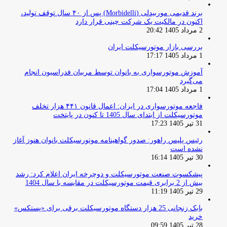
برند قدیمی موربیدلی (Morbidelli) پس از ۴۰ سال توقف تولید،
اکنون در مالکیت یک شرکت چینی قرار دارد
2 مرداد 1405 20:42
بررسی بازار موتورسیکلت ایران
1 مرداد 1405 17:17
آموزش موتورسواری به بانوان توسط مربیان فدراسیون انجام
می‌گیرد
1 مرداد 1405 17:04
فاجعه موتورسواری در ایران: اعمال قانون ۴۴۱ هزار تخلف
موتورسیکلت از ابتدای سال 1405 تا کنون در پایتخت
31 تیر 1405 17:23
رئیس پلیس راهور: صدور گواهینامه موتورسیکلت بانوان هنوز آغاز
نشده است
30 تیر 1405 16:14
پیشکسوت صنعت موتورسیکلت و دوچرخه ایران اعلام کرد: رشد
بیش از 2 برابری قیمت موتورسیکلت در مقایسه با سال 1404
29 تیر 1405 11:19
بابک زنجانی 25 هزار دستگاه موتورسیکلت برقی برای «پستکس»
خرید
28 تیر 1405 09:59