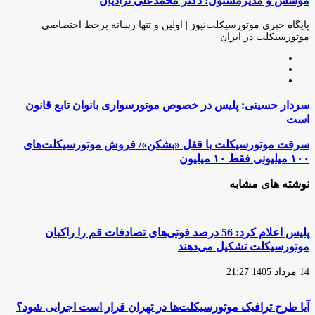
موسس و مدیرمسئول: دکتر محمدعلی نژادیان
طریق
ایمیل
پایگاه خبری موتورسیکلت‌نیوز | اولین و تنها رسانه برخط اختصاصی
موتورسیکلت در ایران
وبسایت
لینکدین
اینستاگرام
سردار
سردار حسینی: پلیس در خصوص موتورسواری بانوان تابع قانون
حسینی:
است
پلیس
در
سرقت
سرقت موتورسیکلت با قفل «بشکن»/ فروش موتورسیکلت‌های
خصوص
موتورسیکلت
۱۰۰ میلیونی فقط ۱۰ میلیون
موتورسواری
با
بانوان
قفل
نوشته های مشابه
تابع
«بشکن»/
قانون
فروش
است
موتورسیکلت‌های
۱۰۰
پلیس اعلام کرد: 56 درصد فوتی‌های تصادفات قم را راکبان
میلیونی
موتورسیکلت تشکیل می‌دهند
فقط
۱۰
14 مرداد 1405 21:27
میلیون
آیا طرح ترافیک موتورسیکلت‌ها در تهران قرار است اجرایی شود؟