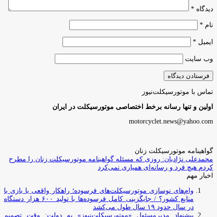
دیدگاه
*
نام
*
ایمیل
*
وب‌ سایت
تماس با موتورسیکلت‌نیوز
اولین و تنها رسانه برخط اختصاصی موتورسیکلت در ایران
motorcyclet.news@yahoo.com
گواهینامه موتورسیکلت زنان
محمدعلی نژادیان: روزی که مسئله گواهینامه موتورسیکلت زنان را مطرح
کردم هیچ فرد و رسانه‌ای همیاری نمی‌کرد
اخبار مهم
وام‌های نوسازی موتورسیکلت‌های فرسوده؛ راهکار واقعی یا بازی با
منابع کشور؟ / جایگزینی کامل فرسوده‌ها با تولید ۶۰۰ هزار دستگاه
در سال حدود ۱۹ سال طول می‌کشد
پیشنهاد مدیرمسئول «موتورسیکلت‌نیوز» به دولت: وقت تصمیم