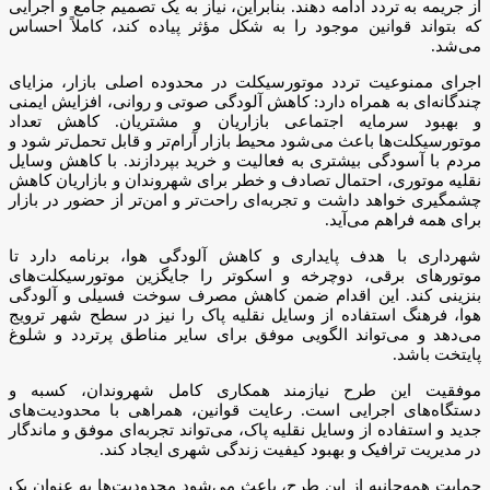
از جریمه به تردد ادامه دهند. بنابراین، نیاز به یک تصمیم جامع و اجرایی
که بتواند قوانین موجود را به شکل مؤثر پیاده کند، کاملاً احساس
می‌شد.
اجرای ممنوعیت تردد موتورسیکلت در محدوده اصلی بازار، مزایای
چندگانه‌ای به همراه دارد: کاهش آلودگی صوتی و روانی، افزایش ایمنی
و بهبود سرمایه اجتماعی بازاریان و مشتریان. کاهش تعداد
موتورسیکلت‌ها باعث می‌شود محیط بازار آرام‌تر و قابل تحمل‌تر شود و
مردم با آسودگی بیشتری به فعالیت و خرید بپردازند. با کاهش وسایل
نقلیه موتوری، احتمال تصادف و خطر برای شهروندان و بازاریان کاهش
چشمگیری خواهد داشت و تجربه‌ای راحت‌تر و امن‌تر از حضور در بازار
برای همه فراهم می‌آید.
شهرداری با هدف پایداری و کاهش آلودگی هوا، برنامه دارد تا
موتورهای برقی، دوچرخه و اسکوتر را جایگزین موتورسیکلت‌های
بنزینی کند. این اقدام ضمن کاهش مصرف سوخت فسیلی و آلودگی
هوا، فرهنگ استفاده از وسایل نقلیه پاک را نیز در سطح شهر ترویج
می‌دهد و می‌تواند الگویی موفق برای سایر مناطق پرتردد و شلوغ
پایتخت باشد.
موفقیت این طرح نیازمند همکاری کامل شهروندان، کسبه و
دستگاه‌های اجرایی است. رعایت قوانین، همراهی با محدودیت‌های
جدید و استفاده از وسایل نقلیه پاک، می‌تواند تجربه‌ای موفق و ماندگار
در مدیریت ترافیک و بهبود کیفیت زندگی شهری ایجاد کند.
حمایت همه‌جانبه از این طرح، باعث می‌شود محدودیت‌ها به عنوان یک