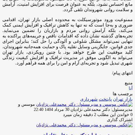
مانع احساس نشود، بلکه به عنوان فرصت برای افزایش امنیت، آرامش
و سلامت روانی شهروندان تلقی گردد.
ممنوعیت ورود موتورسیکلت به محدوده اصلی بازار تهران، اقدامی
ضروری و به‌جا است که نه تنها به کاهش ترافیک و افزایش ایمنی کمک
می‌کند، بلکه آرامش روانی مردم و بازاریان را تضمین می‌نماید.
تجربه‌های گذشته نشان داده که اقدامات ناقص و جریمه‌های پراکنده به
تنهایی نمی‌تواند مشکل شلوغی و آلودگی را حل کند؛ بنابراین اجرای
جدی قوانین، جایگزینی وسایل نقلیه پاک و حمایت همه‌جانبه شهروندان،
کلید موفقیت این طرح خواهد بود. با چنین رویکردی، بازار تهران
می‌تواند به الگویی موفق در مدیریت ترافیک و افزایش کیفیت زندگی
شهری تبدیل شود و تجربه‌ای آرام و امن را برای همه فراهم آورد.
انتهای پیام/
منبع
آنا
برچسب ها
بازار تهران
پایتخت
شهرداری
موسس و
ارسال
مدیرمسئول: دکتر محمدعلی نژادیان
30 مرداد 1404 22:40
ایمیل
0
خواندن این مطلب 2 دقیقه زمان میبرد
اشتراک گذاری
چاپ
فیس
توئیتر
واتس
تلگرام
لینکدین
اشتراک
(X)
آپ
بوک
گذاری
از