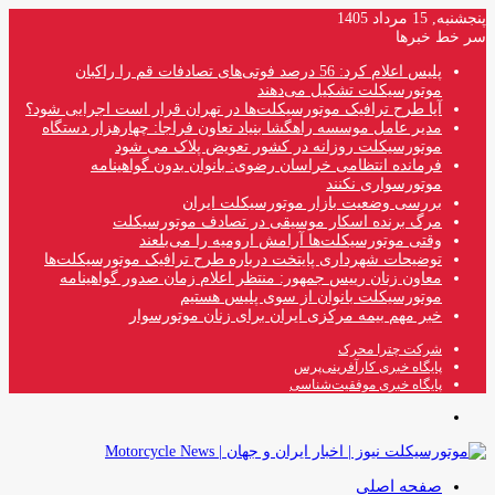
پنجشنبه, 15 مرداد 1405
سر خط خبرها
پلیس اعلام کرد: 56 درصد فوتی‌های تصادفات قم را راکبان
موتورسیکلت تشکیل می‌دهند
آیا طرح ترافیک موتورسیکلت‌ها در تهران قرار است اجرایی شود؟
مدیر عامل موسسه راهگشا بنیاد تعاون فراجا: چهارهزار دستگاه
موتورسیکلت روزانه در کشور تعویض پلاک می شود
فرمانده انتظامی خراسان رضوی: بانوان بدون گواهینامه
موتورسواری نکنند
بررسی وضعیت بازار موتورسیکلت ایران
مرگ برنده اسکار موسیقی در تصادف موتورسیکلت
وقتی موتورسیکلت‌ها آرامش ارومیه را می‌بلعند
توضیحات شهرداری پایتخت درباره طرح ترافیک موتورسیکلت‌ها
معاون زنان رییس جمهور: منتظر اعلام زمان صدور گواهینامه
موتورسیکلت بانوان از سوی پلیس هستیم
خبر مهم بیمه مرکزی ایران برای زنان موتورسوار
شرکت چترا محرک
پایگاه خبری کارآفرینی‌پرس
پایگاه خبری موفقیت‌شناسی
منو
صفحه اصلی