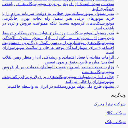
سخت رسیده است؛ از فروش و تردد موتورسیکلت‌ها در پایتخت
جلوگیری کنید
مدیرمسئول موتورسیکلت‌نیوز خطاب به دولت: سرمایه مردم را با
خرید موتورهای برقی هدر ندهید/ راه نجات تهران جایگزینی
موتورسیکلت‌های فرسوده نیست؛ بلکه ممنوعیت فروش و تردد در
پایتخت است
مدیرمسئول موتورسیکلت نیوز: طرح تولید موتورسیکلت توسط
خودروسازان می‌تواند به کنترل بازار منجر شود/ آلایندگی
موتورسیکلت‌های نوشماره را بررسی کنید/ بزرگ‌ترین «مسئولیت
اجتماعی» برای مونتاژکنندگان توجه به جان و سلامت موتورسواران
است
الزامات مقابله با فساد اقتصادی و ریشه‌کنی آن از منظر رهبر انقلاب
اسلامی؛ مبارزه قاطع، دقیق و بدون تبعیض
وزارت صمت مقصر اصلی وضعیت نابسامان خدمات پس از فروش
موتورسیکلت‌هاست
جذاب اما بی‌پشتوانه؛ موتورسیکلت‌های پر زرق‌ و برقی که پشت
موتورسواران را خالی می‌کنند
پیشنهاد طرح ملی تولید موتورسیکلت در ایران به واسطه حاکمیت
وب‌گردی
شرکت چترا محرک
سیکلت کالا
سیکلت بانک