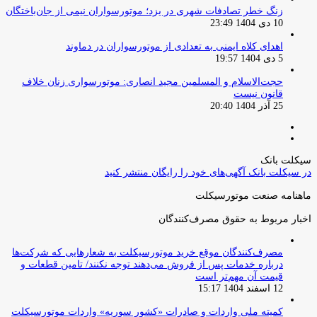
زنگ خطر تصادفات شهری در یزد؛ موتورسواران نیمی از جان‌باختگان
10 دی 1404 23:49
اهدای کلاه ایمنی به تعدادی از موتورسواران در دماوند
5 دی 1404 19:57
حجت‌الاسلام و المسلمین مجید انصاری: موتورسواری زنان خلاف
قانون نیست
25 آذر 1404 20:40
صفحه
صفحه
قبلی
بعدی
سیکلت بانک
در سیکلت بانک آگهی‌های خود را رایگان منتشر کنید
ماهنامه صنعت موتورسیکلت
اخبار مربوط به حقوق مصرف‌کنندگان
مصرف‌کنندگان موقع خرید موتورسیکلت به شعارهایی که شرکت‌ها
درباره خدمات پس از فروش می‌دهند توجه نکنند/ تامین قطعات و
قیمت آن مهم‌تر است
12 اسفند 1404 15:17
کمیته ملی واردات و صادرات «کشور سوریه» واردات موتورسیکلت