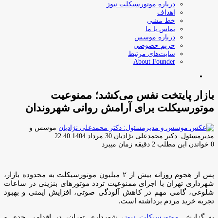
درباره موتورسیکلت نیوز
اهداف
خط مشی
تماس با ما
درباره موسس
حریم خصوصی
سایت‌های مرتبط
About Founder
جستجو
برای
بازار پایتخت نفس می‌کشد؛ ممنوعیت
موتورسیکلت برای آرامش روانی شهروندان
موسس و
ارسال
مدیرمسئول: دکتر محمدعلی نژادیان
30 مرداد 1404 22:40
ایمیل
0
خواندن این مطلب 2 دقیقه زمان میبرد
پس از هجوم روزانه بیش از ۲ میلیون موتورسیکلت به محدوده بازار،
شهرداری تهران با اجرای ممنوعیت تردد موتورهای بنزینی در ساعات
شلوغی، گامی مهم در کاهش آلودگی صوتی، افزایش ایمنی و بهبود
تجربه خرید مردم برداشته است.
به گزارش
موتورسیکلت نیوز
، شهرداری تهران، در اقدامی جدی و