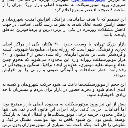
ضروری، ورود موتورسیکلت به محدوده اصلی بازار بزرگ تهران را از
ساعت ۸ صبح تا ۵ عصر ممنوع اعلام کرد.
این تصمیم که با هدف ساماندهی ترافیک، افزایش امنیت شهروندان و
حفظ آرامش کسبه اتخاذ شده، به نظر می‌رسد گامی اساسی در جهت
کاهش مشکلات روزمره در یکی از پرترددترین و پرهیاهوترین مناطق
پایتخت باشد.
بازار بزرگ تهران، با وسعت حدود ۳۰۰ هکتار، یکی از مراکز اصلی
تجاری و فرهنگی شهر است که روزانه پذیرای میلیون‌ها شهروند، کسبه
و گردشگر است. بر اساس آمارهای ارائه شده، بیش از ۲ میلیون و ۴۰۰
هزار موتورسیکلت روزانه وارد این محدوده می‌شوند که هجوم چنین
تعداد وسیله نقلیه موتوری، علاوه بر ایجاد ترافیک سنگین و پیچیدگی در
رفت‌وآمد، خطر تصادفات و آلودگی صوتی و روانی را نیز افزایش
می‌دهد.
این حجم از موتورسیکلت‌ها باعث می‌شود حرکت شهروندان و کسبه به
کندی انجام شود و تجربه حضور در بازار برای مردم و مشتریان تا حد
زیادی ناخوشایند شود.
پیش از این نیز ورود موتورسیکلت به محدوده اصلی بازار ممنوع بود،
اما اقدامات اجرایی کافی برای اجرای این قانون انجام نمی‌شد. تنها
راهکار محدود، جریمه برخی موتورسیکلت‌ها و انتقال آن‌ها به پارکینگ
توسط پلیس بود. این شیوه ناقص نه تنها نتوانست مشکل ترافیک و
شلوغی را حل کند، بلکه باعث شد بسیاری از موتورسواران بدون ترس