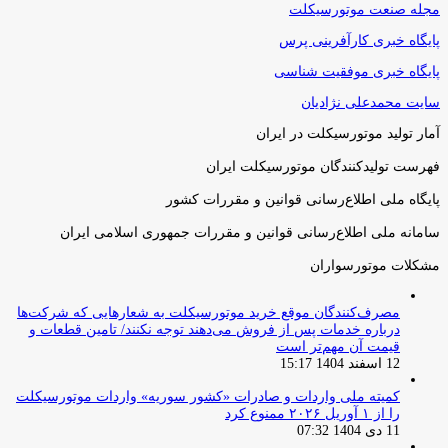
مجله صنعت موتورسیکلت
پایگاه خبری کارآفرینی پرس
پایگاه خبری موفقیت شناسی
سایت محمدعلی نژادیان
آمار تولید موتورسیکلت در ایران
فهرست تولیدکنندگان موتورسیکلت ایران
پایگاه ملی اطلاع‌رسانی قوانین و مقررات کشور
سامانه ملی اطلاع‌رسانی قوانین و مقررات جمهوری اسلامی ایران
مشکلات موتورسواران
مصرف‌کنندگان موقع خرید موتورسیکلت به شعارهایی که شرکت‌ها
درباره خدمات پس از فروش می‌دهند توجه نکنند/ تامین قطعات و
قیمت آن مهم‌تر است
12 اسفند 1404 15:17
کمیته ملی واردات و صادرات «کشور سوریه» واردات موتورسیکلت
را از ۱ آوریل ۲۰۲۶ ممنوع کرد
11 دی 1404 07:32