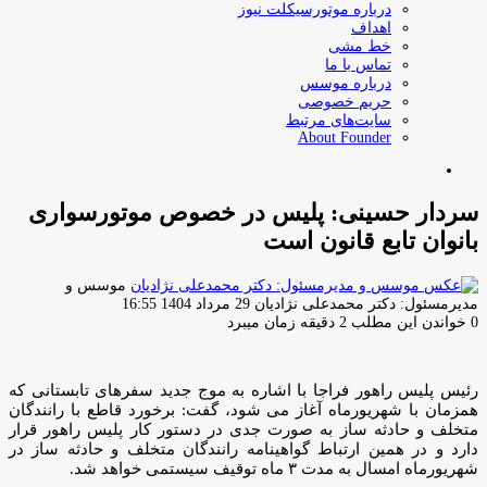
درباره موتورسیکلت نیوز
اهداف
خط مشی
تماس با ما
درباره موسس
حریم خصوصی
سایت‌های مرتبط
About Founder
جستجو
برای
سردار حسینی: پلیس در خصوص موتورسواری
بانوان تابع قانون است
موسس و
ارسال
مدیرمسئول: دکتر محمدعلی نژادیان
29 مرداد 1404 16:55
ایمیل
0
خواندن این مطلب 2 دقیقه زمان میبرد
رئیس پلیس راهور فراجا با اشاره به موج جدید سفرهای تابستانی که
همزمان با شهریورماه آغاز می شود، گفت: برخورد قاطع با رانندگان
متخلف و حادثه ساز به صورت جدی در دستور کار پلیس راهور قرار
دارد و در همین ارتباط گواهینامه رانندگان متخلف و حادثه ساز در
شهریورماه امسال به مدت ۳ ماه توقیف سیستمی خواهد شد.