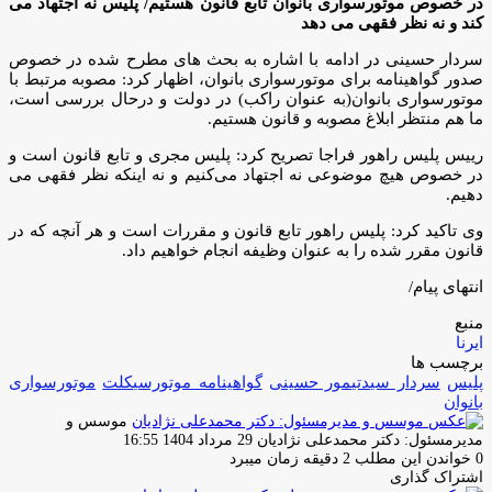
در خصوص موتورسواری بانوان تابع قانون هستیم/ پلیس نه اجتهاد می
کند و نه نظر فقهی می دهد
سردار حسینی در ادامه با اشاره به بحث های مطرح شده در خصوص
صدور گواهینامه برای موتورسواری بانوان، اظهار کرد: مصوبه مرتبط با
موتورسواری بانوان(به عنوان راکب) در دولت و درحال بررسی است،
ما هم منتظر ابلاغ مصوبه و قانون هستیم.
رییس پلیس راهور فراجا تصریح کرد: پلیس مجری و تابع قانون است و
در خصوص هیچ موضوعی نه اجتهاد می‌کنیم و نه اینکه نظر فقهی می
دهیم.
وی تاکید کرد: پلیس راهور تابع قانون و مقررات است و هر آنچه که در
قانون مقرر شده را به عنوان وظیفه انجام خواهیم داد.
انتهای پیام/
منبع
ایرنا
برچسب ها
پلیس
سردار سیدتیمور حسینی
گواهینامه موتورسیکلت
موتورسواری
بانوان
موسس و
ارسال
مدیرمسئول: دکتر محمدعلی نژادیان
29 مرداد 1404 16:55
ایمیل
0
خواندن این مطلب 2 دقیقه زمان میبرد
اشتراک گذاری