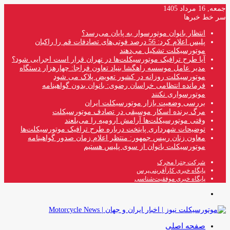
جمعه, 16 مرداد 1405
سر خط خبرها
انتظار بانوان موتورسوار به پایان می‌رسد؟
پلیس اعلام کرد: 56 درصد فوتی‌های تصادفات قم را راکبان
موتورسیکلت تشکیل می‌دهند
آیا طرح ترافیک موتورسیکلت‌ها در تهران قرار است اجرایی شود؟
مدیر عامل موسسه راهگشا بنیاد تعاون فراجا: چهارهزار دستگاه
موتورسیکلت روزانه در کشور تعویض پلاک می شود
فرمانده انتظامی خراسان رضوی: بانوان بدون گواهینامه
موتورسواری نکنند
بررسی وضعیت بازار موتورسیکلت ایران
مرگ برنده اسکار موسیقی در تصادف موتورسیکلت
وقتی موتورسیکلت‌ها آرامش ارومیه را می‌بلعند
توضیحات شهرداری پایتخت درباره طرح ترافیک موتورسیکلت‌ها
معاون زنان رییس جمهور: منتظر اعلام زمان صدور گواهینامه
موتورسیکلت بانوان از سوی پلیس هستیم
شرکت چترا محرک
پایگاه خبری کارآفرینی‌پرس
پایگاه خبری موفقیت‌شناسی
منو
صفحه اصلی