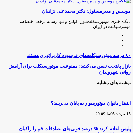
چاپ
فیس
توئیتر
واتس
تلگرام
لینکدین
اشتراک
(X)
آپ
بوک
گذاری
موسس و مدیرمسئول: دکتر محمدعلی نژادیان
از
طریق
ایمیل
پایگاه خبری موتورسیکلت‌نیوز | اولین و تنها رسانه برخط اختصاصی
موتورسیکلت در ایران
وبسایت
لینکدین
اینستاگرام
۸۰
۸۰ درصد موتورسیکلت‌های فرسوده کاربراتوری هستند
درصد
موتورسیکلت‌های
بازار
بازار پایتخت نفس می‌کشد؛ ممنوعیت موتورسیکلت برای آرامش
فرسوده
پایتخت
روانی شهروندان
کاربراتوری
نفس
هستند
می‌کشد؛
نوشته های مشابه
ممنوعیت
موتورسیکلت
برای
آرامش
انتظار بانوان موتورسوار به پایان می‌رسد؟
روانی
شهروندان
15 مرداد 1405 20:09
پلیس اعلام کرد: 56 درصد فوتی‌های تصادفات قم را راکبان