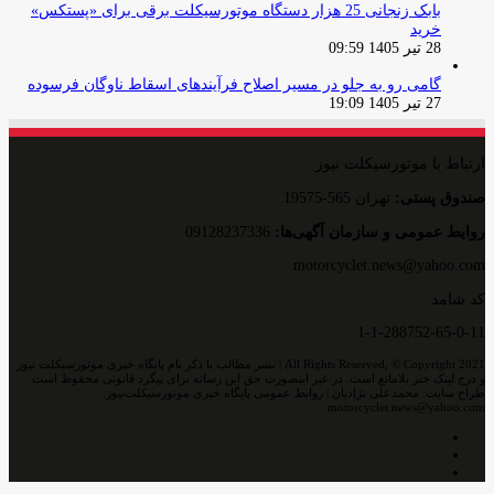
بابک زنجانی 25 هزار دستگاه موتورسیکلت برقی برای «پستکس»
خرید
28 تیر 1405 09:59
گامی رو به جلو در مسیر اصلاح فرآیندهای اسقاط ناوگان فرسوده
27 تیر 1405 19:09
ارتباط با موتورسیکلت نیوز
صندوق پستی:
تهران 565-19575
روایط عمومی و سازمان آگهی‌ها:
09128237336
motorcyclet.news@yahoo.com
کد شامد
1-1-288752-65-0-11
All Rights Reserved, © Copyright 2021 | نشر مطالب با ذکر نام پایگاه خبری موتورسیکلت نیوز
و درج لینک خبر بلامانع است. در غیر اینصورت حق این رسانه برای پیگرد قانونی محفوظ است
طراح سایت: محمدعلی نژادیان | روابط عمومی پایگاه خبری موتورسیکلت‌نیوز:
motorcyclet.news@yahoo.com
اینستاگرام
تلگرام
خوراک