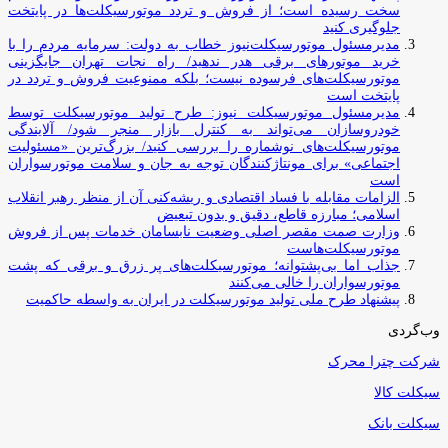
سخت رسیده است؛ از فروش و تردد موتورسیکلت‌ها در پایتخت
جلوگیری کنید
مدیرمسئول موتورسیکلت‌نیوز خطاب به دولت: سرمایه مردم را با
خرید موتورهای برقی هدر ندهید/ راه نجات تهران جایگزینی
موتورسیکلت‌های فرسوده نیست؛ بلکه ممنوعیت فروش و تردد در
پایتخت است
مدیرمسئول موتورسیکلت نیوز: طرح تولید موتورسیکلت توسط
خودروسازان می‌تواند به کنترل بازار منجر شود/ آلایندگی
موتورسیکلت‌های نوشماره را بررسی کنید/ بزرگ‌ترین «مسئولیت
اجتماعی» برای مونتاژکنندگان توجه به جان و سلامت موتورسواران
است
الزامات مقابله با فساد اقتصادی و ریشه‌کنی آن از منظر رهبر انقلاب
اسلامی؛ مبارزه قاطع، دقیق و بدون تبعیض
وزارت صمت مقصر اصلی وضعیت نابسامان خدمات پس از فروش
موتورسیکلت‌هاست
جذاب اما بی‌پشتوانه؛ موتورسیکلت‌های پر زرق‌ و برقی که پشت
موتورسواران را خالی می‌کنند
پیشنهاد طرح ملی تولید موتورسیکلت در ایران به واسطه حاکمیت
وب‌گردی
شرکت چترا محرک
سیکلت کالا
سیکلت بانک