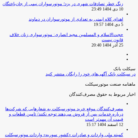
زنگ خطر تصادفات شهری در یزد؛ موتورسواران نیمی از جان‌باختگان
10 دی 1404 23:49
اهدای کلاه ایمنی به تعدادی از موتورسواران در دماوند
5 دی 1404 19:57
حجت‌الاسلام و المسلمین مجید انصاری: موتورسواری زنان خلاف
قانون نیست
25 آذر 1404 20:40
صفحه
صفحه
قبلی
بعدی
سیکلت بانک
در سیکلت بانک آگهی‌های خود را رایگان منتشر کنید
ماهنامه صنعت موتورسیکلت
اخبار مربوط به حقوق مصرف‌کنندگان
مصرف‌کنندگان موقع خرید موتورسیکلت به شعارهایی که شرکت‌ها
درباره خدمات پس از فروش می‌دهند توجه نکنند/ تامین قطعات و
قیمت آن مهم‌تر است
12 اسفند 1404 15:17
کمیته ملی واردات و صادرات «کشور سوریه» واردات موتورسیکلت