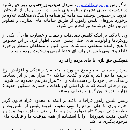
به گزارش
موتورسیکلت نیوز
،
سردار سیدتیمور حسینی
روز چهارشنبه
در نشست خبری تشریح برنامه های پلیس در آخرین ماه از تابستان،
افزود: در خصوص توقیف سه ماهه گواهینامه رانندگان متخلف، علاوه بر
برخورد نیروهای پلیس راهور، از طریق سامانه های نظارتی و تصاویر
دوربین های هوشمند نیز انجام می شود.
وی با تاکید بر اینکه کاهش تصادفات و تلفات و خسارت های آن یکی از
رویکردها و اولویت های اصلی پلیس است، اظهار کرد: در این خصوص
با هیچ راننده متخلفی مماشات نمی کنیم و متخلفان منتظر برخورد
قاطع و قانونی پلیس در راستای حفظ ایمنی و سلامت مردم باشند.
هیچکس حق بازی با جای مردم را ندارد
سردار حسینی به موضوع برخورد با متخلفان رانندگی و افزایش نرخ
جریمه ها نیز اشاره کرد و گفت: سالانه ۲۰ هزار نفر بر اثر تصادف
رانندگی جان خود را از دست داده و ۳۰۰ هزار نفر هم مصدوم می‌شوند،
این درحالی است که عامل اصلی این تلفات و خسارت سنگین، حدود ۵
هزار راننده قانون گریز و متخلف هستند.
رییس پلیس راهور فراجا با تاکید بر اینکه به معدود افراد قانون گریز
اجازه بازی با جان مردم را نمی دهیم، افزود: پلیس از ماموریت و
وظیفه ذاتی خود کوتاه نخواهد آمد و به طور حتم احقاق حقوق مردم و
تامین امنیت شهروندان را با استفاده از همه ظرفیت ها و قابلیت های
موجود پیگیری می‌کند.