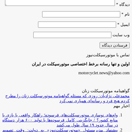
دیدگاه
*
نام
*
ایمیل
*
وب‌ سایت
تماس با موتورسیکلت‌نیوز
اولین و تنها رسانه برخط اختصاصی موتورسیکلت در ایران
motorcyclet.news@yahoo.com
گواهینامه موتورسیکلت زنان
محمدعلی نژادیان: روزی که مسئله گواهینامه موتورسیکلت زنان را مطرح
کردم هیچ فرد و رسانه‌ای همیاری نمی‌کرد
اخبار مهم
وام‌های نوسازی موتورسیکلت‌های فرسوده؛ راهکار واقعی یا بازی با
منابع کشور؟ / جایگزینی کامل فرسوده‌ها با تولید ۶۰۰ هزار دستگاه
در سال حدود ۱۹ سال طول می‌کشد
پیشنهاد مدیرمسئول «موتورسیکلت‌نیوز» به دولت: وقت تصمیم