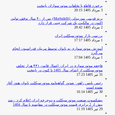
برخورد قاطع با تخلفات موتورسواران پایتخت
3 مرداد 1405 20:15
برند قدیمی موربیدلی (Morbidelli) پس از ۴۰ سال توقف تولید،
اکنون در مالکیت یک شرکت چینی قرار دارد
2 مرداد 1405 20:42
بررسی بازار موتورسیکلت ایران
1 مرداد 1405 17:17
آموزش موتورسواری به بانوان توسط مربیان فدراسیون انجام
می‌گیرد
1 مرداد 1405 17:04
فاجعه موتورسواری در ایران: اعمال قانون ۴۴۱ هزار تخلف
موتورسیکلت از ابتدای سال 1405 تا کنون در پایتخت
31 تیر 1405 17:23
رئیس پلیس راهور: صدور گواهینامه موتورسیکلت بانوان هنوز آغاز
نشده است
30 تیر 1405 16:14
پیشکسوت صنعت موتورسیکلت و دوچرخه ایران اعلام کرد: رشد
بیش از 2 برابری قیمت موتورسیکلت در مقایسه با سال 1404
29 تیر 1405 11:19