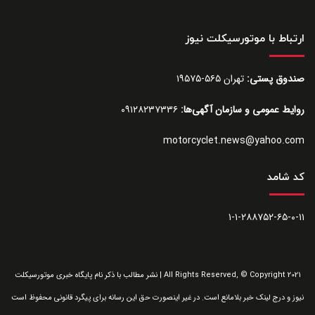
ارتباط با موتورسیکلت نیوز
صندوق پستی:
تهران ۵۶۵-۱۹۵۷۵
روایط عمومی و سازمان آگهی‌ها:
۰۹۱۲۸۲۳۷۳۳۶
motorcyclet.news@yahoo.com
کد شامد
۱-۱-۲۸۸۷۵۲-۶۵-۰-۱۱
All Rights Reserved, © Copyright 2021 | نشر مطالب با ذکر نام پایگاه خبری موتورسیکلت
نیوز و درج لینک خبر بلامانع است. در غیر اینصورت حق این رسانه برای پیگرد قانونی محفوظ است