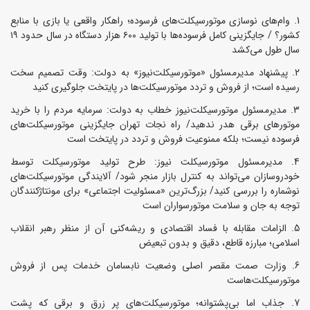
وام‌های نوسازی موتورسیکلت‌های فرسوده؛ راهکار واقعی یا بازی با منابع
کشور؟ / جایگزینی کامل فرسوده‌ها با تولید ۶۰۰ هزار دستگاه در سال حدود ۱۹
سال طول می‌کشد
پیشنهاد مدیرمسئول «موتورسیکلت‌نیوز» به دولت: وقت تصمیم سخت
رسیده است؛ از فروش و تردد موتورسیکلت‌ها در پایتخت جلوگیری کنید
مدیرمسئول موتورسیکلت‌نیوز خطاب به دولت: سرمایه مردم را با خرید
موتورهای برقی هدر ندهید/ راه نجات تهران جایگزینی موتورسیکلت‌های
فرسوده نیست؛ بلکه ممنوعیت فروش و تردد در پایتخت است
مدیرمسئول موتورسیکلت نیوز: طرح تولید موتورسیکلت توسط
خودروسازان می‌تواند به کنترل بازار منجر شود/ آلایندگی موتورسیکلت‌های
نوشماره را بررسی کنید/ بزرگ‌ترین «مسئولیت اجتماعی» برای مونتاژکنندگان
توجه به جان و سلامت موتورسواران است
الزامات مقابله با فساد اقتصادی و ریشه‌کنی آن از منظر رهبر انقلاب
اسلامی؛ مبارزه قاطع، دقیق و بدون تبعیض
وزارت صمت مقصر اصلی وضعیت نابسامان خدمات پس از فروش
موتورسیکلت‌هاست
جذاب اما بی‌پشتوانه؛ موتورسیکلت‌های پر زرق‌ و برقی که پشت