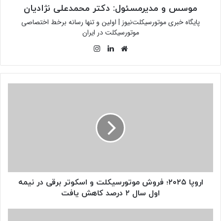
موسس و مدیرمسئول: دکتر محمدعلی نژادیان
پایگاه خبری موتورسیکلت‌نیوز | اولین و تنها رسانه برخط اختصاصی
موتورسیکلت در ایران
وبسایت
لینکدین
اینستاگرام
اروپا
۲۰۲۵؛
فروش
موتورسیکلت
و
اسکوتر
برقی
در
نیمه
اول
اروپا ۲۰۲۵؛ فروش موتورسیکلت و اسکوتر برقی در نیمه
سال
اول سال ۲ درصد کاهش یافت
۲
درصد
آیا