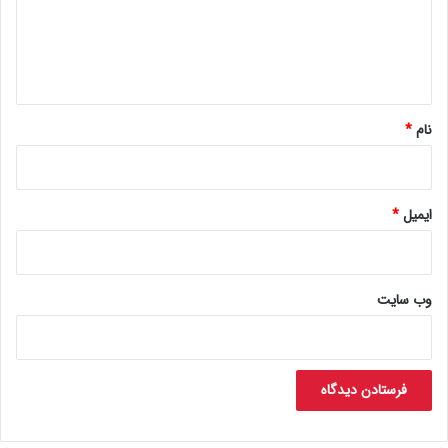
گ
ا
ه
*
نام
*
ایمیل
*
وب‌ سایت