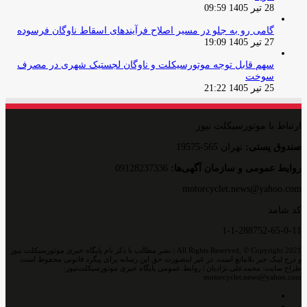
28 تیر 1405 09:59
گامی رو به جلو در مسیر اصلاح فرآیندهای اسقاط ناوگان فرسوده
27 تیر 1405 19:09
سهم قابل توجه موتورسیکلت و ناوگان لجستیک شهری در مصرف
سوخت
25 تیر 1405 21:22
ارتباط با موتورسیکلت نیوز
صندوق پستی:
تهران 565-19575
روایط عمومی و سازمان آگهی‌ها:
09128237336
motorcyclet.news@yahoo.com
کد شامد
1-1-288752-65-0-11
All Rights Reserved, © Copyright 2021 | نشر مطالب با ذکر نام پایگاه خبری موتورسیکلت نیوز
و درج لینک خبر بلامانع است. در غیر اینصورت حق این رسانه برای پیگرد قانونی محفوظ است
طراح سایت: محمدعلی نژادیان | روابط عمومی پایگاه خبری موتورسیکلت‌نیوز:
motorcyclet.news@yahoo.com
اینستاگرام
تلگرام