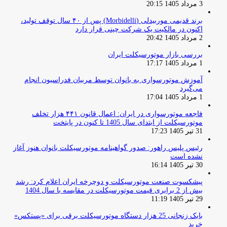
3 مرداد 1405 20:15
برند قدیمی موربیدلی (Morbidelli) پس از ۴۰ سال توقف تولید،
اکنون در مالکیت یک شرکت چینی قرار دارد
2 مرداد 1405 20:42
بررسی بازار موتورسیکلت ایران
1 مرداد 1405 17:17
آموزش موتورسواری به بانوان توسط مربیان فدراسیون انجام
می‌گیرد
1 مرداد 1405 17:04
فاجعه موتورسواری در ایران: اعمال قانون ۴۴۱ هزار تخلف
موتورسیکلت از ابتدای سال 1405 تا کنون در پایتخت
31 تیر 1405 17:23
رئیس پلیس راهور: صدور گواهینامه موتورسیکلت بانوان هنوز آغاز
نشده است
30 تیر 1405 16:14
پیشکسوت صنعت موتورسیکلت و دوچرخه ایران اعلام کرد: رشد
بیش از 2 برابری قیمت موتورسیکلت در مقایسه با سال 1404
29 تیر 1405 11:19
بابک زنجانی 25 هزار دستگاه موتورسیکلت برقی برای «پستکس»
خرید