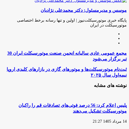
چاپ
فیس
توئیتر
واتس
تلگرام
لینکدین
اشتراک
(X)
آپ
بوک
گذاری
موسس و مدیرمسئول: دکتر محمدعلی نژادیان
از
طریق
ایمیل
پایگاه خبری موتورسیکلت‌نیوز | اولین و تنها رسانه برخط اختصاصی
موتورسیکلت در ایران
وبسایت
لینکدین
اینستاگرام
مجمع
عمومی
تیر برگزار می‌شود
عادی
سالیانه
ثبت‌نام
ثبت‌نام موتورسیکلت‌ها و موتورهای گازی در بازارهای کلیدی اروپا
انجمن
موتورسیکلت‌ها
نیمه‌اول سال ۲۰۲۵
صنعت
و
موتورسیکلت
موتورهای
نوشته های مشابه
ایران
گازی
در
تیر
بازارهای
برگزار
کلیدی
پلیس اعلام کرد: 56 درصد فوتی‌های تصادفات قم را راکبان
می‌شود
اروپا
موتورسیکلت تشکیل می‌دهند
نیمه‌اول
سال
14 مرداد 1405 21:27
۲۰۲۵