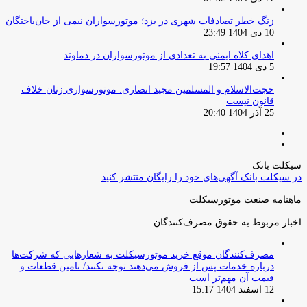
زنگ خطر تصادفات شهری در یزد؛ موتورسواران نیمی از جان‌باختگان
10 دی 1404 23:49
اهدای کلاه ایمنی به تعدادی از موتورسواران در دماوند
5 دی 1404 19:57
حجت‌الاسلام و المسلمین مجید انصاری: موتورسواری زنان خلاف
قانون نیست
25 آذر 1404 20:40
صفحه
صفحه
قبلی
بعدی
سیکلت بانک
در سیکلت بانک آگهی‌های خود را رایگان منتشر کنید
ماهنامه صنعت موتورسیکلت
اخبار مربوط به حقوق مصرف‌کنندگان
مصرف‌کنندگان موقع خرید موتورسیکلت به شعارهایی که شرکت‌ها
درباره خدمات پس از فروش می‌دهند توجه نکنند/ تامین قطعات و
قیمت آن مهم‌تر است
12 اسفند 1404 15:17