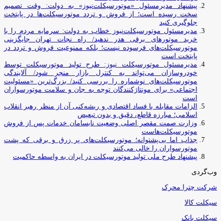
پیشنهاد مدیرمسئول «موتورسیکلت‌نیوز» به دولت: وقت تصمیم
سخت رسیده است؛ از فروش و تردد موتورسیکلت‌ها در پایتخت
جلوگیری کنید
مدیرمسئول موتورسیکلت‌نیوز خطاب به دولت: سرمایه مردم را با
خرید موتورهای برقی هدر ندهید/ راه نجات تهران جایگزینی
موتورسیکلت‌های فرسوده نیست؛ بلکه ممنوعیت فروش و تردد در
پایتخت است
مدیرمسئول موتورسیکلت نیوز: طرح تولید موتورسیکلت توسط
خودروسازان می‌تواند به کنترل بازار منجر شود/ آلایندگی
موتورسیکلت‌های نوشماره را بررسی کنید/ بزرگ‌ترین «مسئولیت
اجتماعی» برای مونتاژکنندگان توجه به جان و سلامت موتورسواران
است
الزامات مقابله با فساد اقتصادی و ریشه‌کنی آن از منظر رهبر انقلاب
اسلامی؛ مبارزه قاطع، دقیق و بدون تبعیض
وزارت صمت مقصر اصلی وضعیت نابسامان خدمات پس از فروش
موتورسیکلت‌هاست
جذاب اما بی‌پشتوانه؛ موتورسیکلت‌های پر زرق‌ و برقی که پشت
موتورسواران را خالی می‌کنند
پیشنهاد طرح ملی تولید موتورسیکلت در ایران به واسطه حاکمیت
وب‌گردی
شرکت چترا محرک
سیکلت کالا
سیکلت بانک