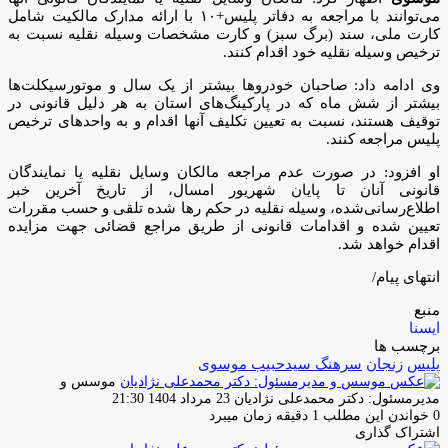
می‌توانند با مراجعه به دفاتر پلیس+۱۰ با ارائه مدارک مالکیت شامل
کارت ملی، سند (برگ سبز) و کارت مشخصات وسیله نقلیه نسبت به
ترخیص وسیله نقلیه خود اقدام کنند.
وی ادامه داد: صاحبان خودروها بیشتر از یک سال و موتورسیکلت‌ها
بیشتر از شش ماه که در پارکینگ‌های استان به هر دلیل قانونی در
توقیف هستند، نسبت به تعیین تکلیف آنها اقدام و به واحدهای ترخیص
پلیس مراجعه کنند.
او افزود: در صورت عدم مراجعه مالکان وسایل نقلیه یا نمایندگان
قانونی آنان تا پایان شهریور امسال، از تاریخ آخرین خبر
اطلاع‌رسانی‌شده، وسیله نقلیه در حکم رها شده تلقی و حسب مقررات
تعیین شده و اقدامات قانونی از طریق مراجع قضائی جهت مزایده
اقدام خواهد شد.
انتهای پیام/
منبع
ایسنا
برچسب ها
پلیس
زنجان
سرهنگ سیدحبیب موسوی
موسس و
ارسال
مدیرمسئول: دکتر محمدعلی نژادیان
23 مرداد 1404 21:30
ایمیل
0
خواندن این مطلب 1 دقیقه زمان میبرد
اشتراک گذاری