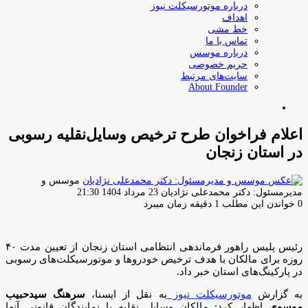
درباره موتورسیکلت نیوز
اهداف
خط مشی
تماس با ما
درباره موسس
حریم خصوصی
سایت‌های مرتبط
About Founder
جستجو
برای
اعلام فراخوان طرح ترخیص وسایل‌نقلیه رسوبی
در استان زنجان
موسس و
ارسال
مدیرمسئول: دکتر محمدعلی نژادیان
23 مرداد 1404 21:30
ایمیل
0
خواندن این مطلب 1 دقیقه زمان میبرد
رئیس پلیس راهور فرماندهی انتظامی استان زنجان از تعیین مدت ۴۰
روزه برای مالکان با هدف ترخیص خودروها و موتورسیکلت‌های رسوبی
در پارکینگ‌های استان خبر داد.
به گزارش
موتورسیکلت نیوز
به نقل از ایسنا،
سرهنگ سیدحبیب
موسوی
اظهار کرد: مالکان وسایل نقلیه یا نمایندگان قانونی آنها