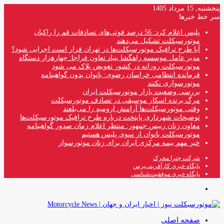
پنجشنبه, 15 مرداد 1405
سر خط خبرها
پلیس اعلام کرد: 56 درصد فوتی‌های تصادفات قم را راکبان
موتورسیکلت تشکیل می‌دهند
آیا طرح ترافیک موتورسیکلت‌ها در تهران قرار است اجرایی شود؟
مدیر عامل موسسه راهگشا بنیاد تعاون فراجا: چهارهزار دستگاه
موتورسیکلت روزانه در کشور تعویض پلاک می شود
فرمانده انتظامی خراسان رضوی: بانوان بدون گواهینامه
موتورسواری نکنند
بررسی وضعیت بازار موتورسیکلت ایران
مرگ برنده اسکار موسیقی در تصادف موتورسیکلت
وقتی موتورسیکلت‌ها آرامش ارومیه را می‌بلعند
توضیحات شهرداری پایتخت درباره طرح ترافیک موتورسیکلت‌ها
معاون زنان رییس جمهور: منتظر اعلام زمان صدور گواهینامه
موتورسیکلت بانوان از سوی پلیس هستیم
خبر مهم بیمه مرکزی ایران برای زنان موتورسوار
شرکت چترا محرک
پایگاه خبری کارآفرینی‌پرس
پایگاه خبری موفقیت‌شناسی
منو
صفحه اصلی