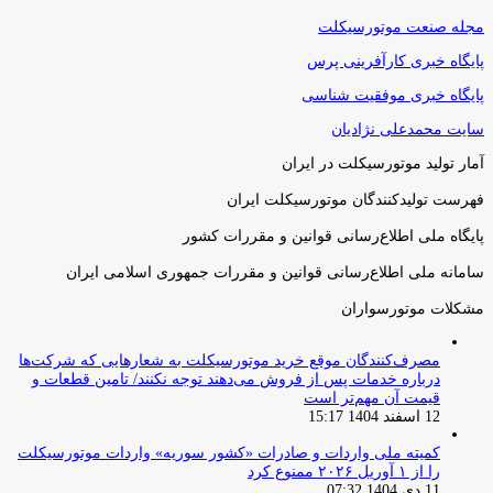
مجله صنعت موتورسیکلت
پایگاه خبری کارآفرینی پرس
پایگاه خبری موفقیت شناسی
سایت محمدعلی نژادیان
آمار تولید موتورسیکلت در ایران
فهرست تولیدکنندگان موتورسیکلت ایران
پایگاه ملی اطلاع‌رسانی قوانین و مقررات کشور
سامانه ملی اطلاع‌رسانی قوانین و مقررات جمهوری اسلامی ایران
مشکلات موتورسواران
مصرف‌کنندگان موقع خرید موتورسیکلت به شعارهایی که شرکت‌ها
درباره خدمات پس از فروش می‌دهند توجه نکنند/ تامین قطعات و
قیمت آن مهم‌تر است
12 اسفند 1404 15:17
کمیته ملی واردات و صادرات «کشور سوریه» واردات موتورسیکلت
را از ۱ آوریل ۲۰۲۶ ممنوع کرد
11 دی 1404 07:32