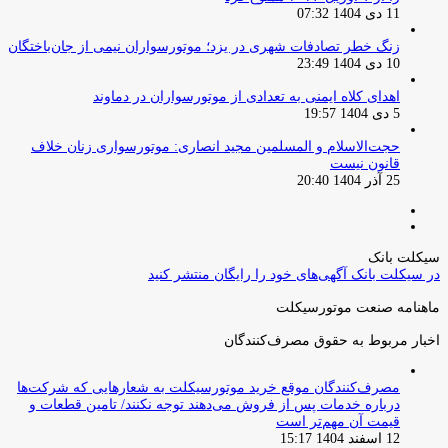
11 دی 1404 07:32
زنگ خطر تصادفات شهری در یزد؛ موتورسواران نیمی از جان‌باختگان
10 دی 1404 23:49
اهدای کلاه ایمنی به تعدادی از موتورسواران در دماوند
5 دی 1404 19:57
حجت‌الاسلام و المسلمین مجید انصاری: موتورسواری زنان خلاف
قانون نیست
25 آذر 1404 20:40
صفحه
صفحه
قبلی
بعدی
سیکلت بانک
در سیکلت بانک آگهی‌های خود را رایگان منتشر کنید
ماهنامه صنعت موتورسیکلت
اخبار مربوط به حقوق مصرف‌کنندگان
مصرف‌کنندگان موقع خرید موتورسیکلت به شعارهایی که شرکت‌ها
درباره خدمات پس از فروش می‌دهند توجه نکنند/ تامین قطعات و
قیمت آن مهم‌تر است
12 اسفند 1404 15:17