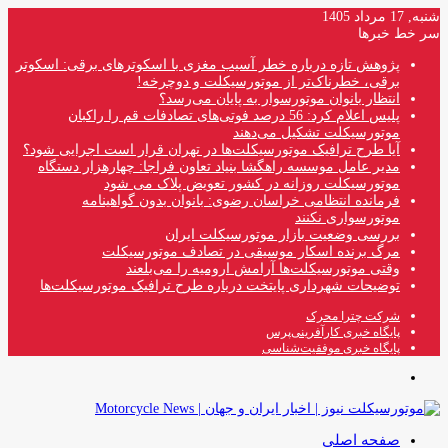
شنبه, 17 مرداد 1405
سر خط خبرها
پژوهش تازه درباره خطر آسیب مغزی با اسکوترهای برقی: اسکوتر
برقی، خطرناک‌تر از موتورسیکلت و دوچرخه!
انتظار بانوان موتورسوار به پایان می‌رسد؟
پلیس اعلام کرد: 56 درصد فوتی‌های تصادفات قم را راکبان
موتورسیکلت تشکیل می‌دهند
آیا طرح ترافیک موتورسیکلت‌ها در تهران قرار است اجرایی شود؟
مدیر عامل موسسه راهگشا بنیاد تعاون فراجا: چهارهزار دستگاه
موتورسیکلت روزانه در کشور تعویض پلاک می شود
فرمانده انتظامی خراسان رضوی: بانوان بدون گواهینامه
موتورسواری نکنند
بررسی وضعیت بازار موتورسیکلت ایران
مرگ برنده اسکار موسیقی در تصادف موتورسیکلت
وقتی موتورسیکلت‌ها آرامش ارومیه را می‌بلعند
توضیحات شهرداری پایتخت درباره طرح ترافیک موتورسیکلت‌ها
شرکت چترا محرک
پایگاه خبری کارآفرینی‌پرس
پایگاه خبری موفقیت‌شناسی
منو
صفحه اصلی