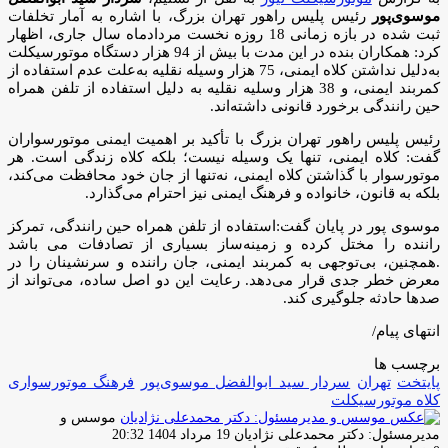
موسوی‌پور
رئیس پلیس راهور تهران بزرگ، با اشاره به آمار تخلفات
ثبت‌ شده در بازه زمانی 18 روزه نخست مردادماه سال جاری، اظهار
کرد: همکاران بنده در این مدت با بیش از 94 هزار دستگاه موتورسیکلت
به‌دلیل نداشتن کلاه ایمنی، 75 هزار وسیله نقلیه به‌علت عدم استفاده از
کمربند ایمنی، و 38 هزار وسلیه نقلیه به دلیل استفاده از تلفن همراه
حین رانندگی برخورد قانونی داشته‌اند.
رئیس پلیس راهور تهران بزرگ با تأکید بر اهمیت ایمنی موتورسواران
گفت: کلاه ایمنی، تنها یک وسیله نیست؛ بلکه کلاه زندگی است. هر
موتورسوار با گذاشتن کلاه ایمنی، نه‌تنها از جان خود محافظت می‌کند،
بلکه به قانون، خانواده و فرهنگ ایمنی نیز احترام می‌گذارد.
موسوی پور در پایان گفت:استفاده از تلفن همراه حین رانندگی، تمرکز
راننده را مختل کرده و زمینه‌ساز بسیاری از تصادفات می باشد
.همچنین، بی‌توجهی به کمربند ایمنی، جان راننده و سرنشینان را در
معرض خطر جدی قرار می‌دهد. رعایت این دو اصل ساده، می‌تواند از
صدها حادثه جلوگیری کند.
انتهای پیام/
برچسب ها
پایتخت
تهران
سردار سید ابوالفضل موسوی‌پور
فرهنگ موتورسوارى
کلاه موتورسیکلت
موسس و
ارسال
مدیرمسئول: دکتر محمدعلی نژادیان
19 مرداد 1404 20:32