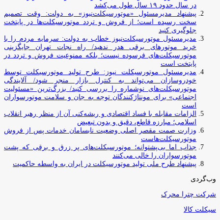
در سال حدود ۱۹ سال طول می‌کشد
پیشنهاد مدیرمسئول «موتورسیکلت‌نیوز» به دولت: وقت تصمیم
سخت رسیده است؛ از فروش و تردد موتورسیکلت‌ها در پایتخت
جلوگیری کنید
مدیرمسئول موتورسیکلت‌نیوز خطاب به دولت: سرمایه مردم را با
خرید موتورهای برقی هدر ندهید/ راه نجات تهران جایگزینی
موتورسیکلت‌های فرسوده نیست؛ بلکه ممنوعیت فروش و تردد در
پایتخت است
مدیرمسئول موتورسیکلت نیوز: طرح تولید موتورسیکلت توسط
خودروسازان می‌تواند به کنترل بازار منجر شود/ آلایندگی
موتورسیکلت‌های نوشماره را بررسی کنید/ بزرگ‌ترین «مسئولیت
اجتماعی» برای مونتاژکنندگان توجه به جان و سلامت موتورسواران
است
الزامات مقابله با فساد اقتصادی و ریشه‌کنی آن از منظر رهبر انقلاب
اسلامی؛ مبارزه قاطع، دقیق و بدون تبعیض
وزارت صمت مقصر اصلی وضعیت نابسامان خدمات پس از فروش
موتورسیکلت‌هاست
جذاب اما بی‌پشتوانه؛ موتورسیکلت‌های پر زرق‌ و برقی که پشت
موتورسواران را خالی می‌کنند
پیشنهاد طرح ملی تولید موتورسیکلت در ایران به واسطه حاکمیت
وب‌گردی
شرکت چترا محرک
سیکلت کالا