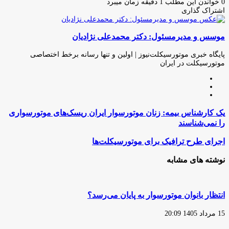
ایمیل
0
خواندن این مطلب 1 دقیقه زمان میبرد
اشتراک گذاری
چاپ
فیس
توئیتر
واتس
تلگرام
لینکدین
اشتراک
(X)
آپ
بوک
گذاری
موسس و مدیرمسئول: دکتر محمدعلی نژادیان
از
طریق
ایمیل
پایگاه خبری موتورسیکلت‌نیوز | اولین و تنها رسانه برخط اختصاصی
موتورسیکلت در ایران
وبسایت
لینکدین
اینستاگرام
یک
یک کارشناس بیمه: زنان موتورسوار ایران ریسک‌های موتورسواری
کارشناس
را نمی‌شناسند
بیمه:
زنان
اجرای
اجرای طرح ترافیک برای موتورسیکلت‌ها
موتورسوار
طرح
ایران
ترافیک
نوشته های مشابه
ریسک‌های
برای
موتورسواری
موتورسیکلت‌ها
را
نمی‌شناسند
انتظار بانوان موتورسوار به پایان می‌رسد؟
15 مرداد 1405 20:09