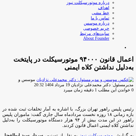
درباره موتورسیکلت نیوز
اهداف
خط مشی
تماس با ما
درباره موسس
حریم خصوصی
سایت‌های مرتبط
About Founder
جستجو
برای
اعمال قانون ۹۴۰۰۰ موتورسیکلت در پایتخت
به‌دلیل نداشتن کلاه ایمنی
موسس و
ارسال
مدیرمسئول: دکتر محمدعلی نژادیان
19 مرداد 1404 20:32
ایمیل
0
خواندن این مطلب 1 دقیقه زمان میبرد
رئیس پلیس راهور تهران بزرگ، با اشاره به آمار تخلفات ثبت‌ شده در
بازه زمانی ۱۸ روزه نخست مردادماه سال جاری گفت: ماموران پلیس
راهور در این مدت بیش از ۹۴ هزار دستگاه موتورسیکلت را به‌دلیل
نداشتن کلاه ایمنی اعمال قانون کردند.
به گزارش
موتورسیکلت نیوز
به نقل از تسنیم،
سردار سید ابوالفضل