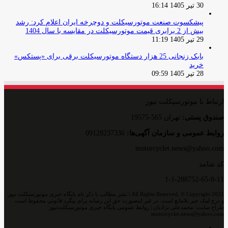
30 تیر 1405 16:14
پیشکسوت صنعت موتورسیکلت و دوچرخه ایران اعلام کرد: رشد
بیش از 2 برابری قیمت موتورسیکلت در مقایسه با سال 1404
29 تیر 1405 11:19
بابک زنجانی 25 هزار دستگاه موتورسیکلت برقی برای «پستکس»
خرید
28 تیر 1405 09:59
ارتباط با موتورسیکلت نیوز
صندوق پستی:
تهران 565-19575
روایط عمومی و سازمان آگهی‌ها:
09128237336
motorcyclet.news@yahoo.com
کد شامد
1-1-288752-65-0-11
All Rights Reserved, © Copyright 2021 | نشر مطالب با ذکر نام پایگاه خبری موتورسیکلت نیوز
و درج لینک خبر بلامانع است. در غیر اینصورت حق این رسانه برای پیگرد قانونی محفوظ است
طراح سایت: محمدعلی نژادیان | روابط عمومی پایگاه خبری موتورسیکلت‌نیوز:
motorcyclet.news@yahoo.com
اینستاگرام