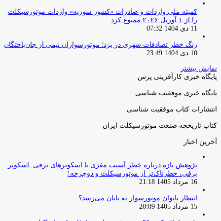
کمیته ملی واردات و صادرات «کشور سوریه» واردات موتورسیکلت
را از ۱ آوریل ۲۰۲۶ ممنوع کرد
11 دی 1404 07:32
زنگ خطر تصادفات شهری در یزد؛ موتورسواران نیمی از جان‌باختگان
10 دی 1404 23:49
نمایش بیشتر
پایگاه خبری کارآفرینی پرس
پایگاه خبری موفقیت شناسی
انتشارات کتاب موفقیت شناسی
کتاب تاریخچه صنعت موتورسیکلت ایران
آخرین اخبار
پژوهش تازه درباره خطر آسیب مغزی با اسکوترهای برقی: اسکوتر
برقی، خطرناک‌تر از موتورسیکلت و دوچرخه!
16 مرداد 1405 21:18
انتظار بانوان موتورسوار به پایان می‌رسد؟
15 مرداد 1405 20:09