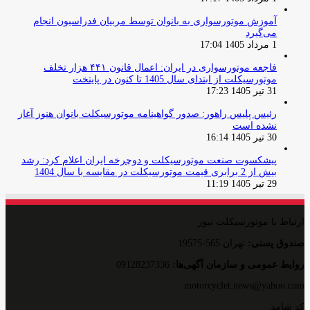
آموزش موتورسواری به بانوان توسط مربیان فدراسیون انجام
می‌گیرد
1 مرداد 1405 17:04
فاجعه موتورسواری در ایران: اعمال قانون ۴۴۱ هزار تخلف
موتورسیکلت از ابتدای سال 1405 تا کنون در پایتخت
31 تیر 1405 17:23
رئیس پلیس راهور: صدور گواهینامه موتورسیکلت بانوان هنوز آغاز
نشده است
30 تیر 1405 16:14
پیشکسوت صنعت موتورسیکلت و دوچرخه ایران اعلام کرد: رشد
بیش از 2 برابری قیمت موتورسیکلت در مقایسه با سال 1404
29 تیر 1405 11:19
ارتباط با موتورسیکلت نیوز
صندوق پستی:
تهران 565-19575
روایط عمومی و سازمان آگهی‌ها:
09128237336
motorcyclet.news@yahoo.com
کد شامد