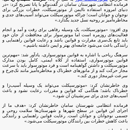
فرماند‌ه‌ انتظامی شهرستان سامان در گفت‌وگو با پانا تصریح کرد: «در
دنیای امروزه استفاده ناایمن از موتورسیکلت، خطرات بزرگی برای
نوجوان و جوانان است؛ چراکه موتورسیکلت می‌تواند آسیب‌های جدی و
مخاطره‌آمیز بر روحیه نسل جدید بگذارد.»
وی افزود: «موتورسیکلت، یک وسیله رفاهی برای رفت و آمد و انجام
فعالیت‌های روزمره است اما موتورسوار برای محافظت از جان خود
باید تابع یک‌سری مقرارت و قوانین باشد و رعایت قوانین راهنمایی و
رانندگی باعث می‌شود جامعه‌ای بهتر و ایمن داشته باشیم.»
سرهنگ ریاحی با اشاره به قوانین موتور‌سواری، یادآور شد: «مهم‌ترین
قوانین موتورسواری، استفاده از کلاه ایمنی، کامل بودن مدارک
موتورسیکلت و داشتن گواهینامه است و فرد موتورسوار باید با سرعت
مجاز حرکت کند و از مانورهای خطرناک‌ و مخاطره‌آمیز مانند تک‌چرخ و
سرعت غیرمجاز دوری کند.»
وی خاطرنشان کرد: «موتورسیکلت می‌تواند یک وسیله آسیب‌زا و
خطرناک باشد؛ هنگامی که قوانین و مقررات رعایت نشود و باعث
آسیب‌های جدی برای سرنشینان آن شود.»
فرمانده انتظامی شهرستان سامان خاطرنشان کرد: «هدف ما از
اجرای این قوانین در سطح شهر‌ها و شهرستان‌ها سلامت روحی و
جسمی نوجوانان و جوانان است. رعایت قوانین راهنمایی و رانندگی
باعث کاهش خطرات بین رانندگان موتورسیکلت می‌‌شود.»