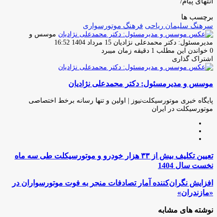
انتهای پیام/
برچسب ها
سرهنگ سلیمان ریاحی
فرهنگ موتورسوارى
موسس و
ارسال
مدیرمسئول: دکتر محمدعلی نژادیان
15 مرداد 1404 16:52
ایمیل
0
خواندن این مطلب 1 دقیقه زمان میبرد
اشتراک گذاری
چاپ
فیس
توئیتر
واتس
تلگرام
لینکدین
اشتراک
(X)
آپ
بوک
گذاری
موسس و مدیرمسئول: دکتر محمدعلی نژادیان
از
طریق
ایمیل
پایگاه خبری موتورسیکلت‌نیوز | اولین و تنها رسانه برخط اختصاصی
موتورسیکلت در ایران
وبسایت
لینکدین
اینستاگرام
تعیین
تعیین تکلیف بیش از ۳۳ هزار خودرو و موتورسیکلت طی سه ماه
تکلیف
نخست سال 1404
بیش
از
افزایش
افزایش نگران‌کننده آمار تصادفات منجر به فوت موتورسواران در
۳۳
نگران‌کننده
«مازندران»
هزار
آمار
خودرو
تصادفات
نوشته های مشابه
و
منجر