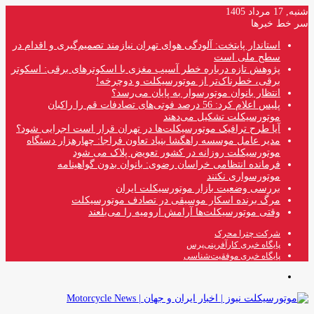
شنبه, 17 مرداد 1405
سر خط خبرها
استاندار پایتخت: آلودگی هوای تهران نیازمند تصمیم‌گیری و اقدام در
سطح ملی است
پژوهش تازه درباره خطر آسیب مغزی با اسکوترهای برقی: اسکوتر
برقی، خطرناک‌تر از موتورسیکلت و دوچرخه!
انتظار بانوان موتورسوار به پایان می‌رسد؟
پلیس اعلام کرد: 56 درصد فوتی‌های تصادفات قم را راکبان
موتورسیکلت تشکیل می‌دهند
آیا طرح ترافیک موتورسیکلت‌ها در تهران قرار است اجرایی شود؟
مدیر عامل موسسه راهگشا بنیاد تعاون فراجا: چهارهزار دستگاه
موتورسیکلت روزانه در کشور تعویض پلاک می شود
فرمانده انتظامی خراسان رضوی: بانوان بدون گواهینامه
موتورسواری نکنند
بررسی وضعیت بازار موتورسیکلت ایران
مرگ برنده اسکار موسیقی در تصادف موتورسیکلت
وقتی موتورسیکلت‌ها آرامش ارومیه را می‌بلعند
شرکت چترا محرک
پایگاه خبری کارآفرینی‌پرس
پایگاه خبری موفقیت‌شناسی
منو