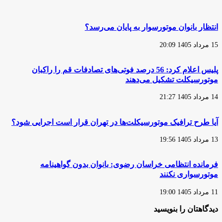
موتورسیکلت
به
طی
فوت
سه
موتورسواران
انتظار بانوان موتورسوار به پایان می‌رسد؟
ماه
در
نخست
«مازندران»
15 مرداد 1405 20:09
سال
1404
پلیس اعلام کرد: 56 درصد فوتی‌های تصادفات قم را راکبان
موتورسیکلت تشکیل می‌دهند
14 مرداد 1405 21:27
آیا طرح ترافیک موتورسیکلت‌ها در تهران قرار است اجرایی شود؟
13 مرداد 1405 19:56
فرمانده انتظامی خراسان رضوی: بانوان بدون گواهینامه
موتورسواری نکنند
11 مرداد 1405 19:00
دیدگاهتان را بنویسید