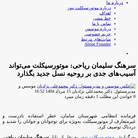
درباره ما
درباره موتورسیکلت نیوز
اهداف
خط مشی
تماس با ما
درباره موسس
حریم خصوصی
سایت‌های مرتبط
About Founder
جستجو
برای
سرهنگ سلیمان ریاحی: موتورسیکلت می‌تواند
آسیب‌های جدی بر روحیه نسل جدید بگذارد
موسس و
ارسال
مدیرمسئول: دکتر محمدعلی نژادیان
15 مرداد 1404 16:52
ایمیل
0
خواندن این مطلب 1 دقیقه زمان میبرد
فرمانده انتظامی شهرستان سامان، خطر استفاده نادرست و
غیرمتعارف از موتورسیکلت به‌ویژه برای نوجوانان و جوانان را شدید و
دردناک توصیف کرد.
به گزارش
موتورسیکلت نیوز
به نقل از پانا،
سرهنگ سلیمان ریاحی
،