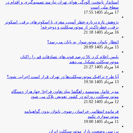
استاندار پایتخت: آلودگی هوای تهران نیازمند تصمیم‌گیری و اقدام در
سطح ملی است
17 مرداد 1405 17:55
پژوهش تازه درباره خطر آسیب مغزی با اسکوترهای برقی: اسکوتر
برقی، خطرناک‌تر از موتورسیکلت و دوچرخه!
16 مرداد 1405 21:18
انتظار بانوان موتورسوار به پایان می‌رسد؟
15 مرداد 1405 20:09
پلیس اعلام کرد: 56 درصد فوتی‌های تصادفات قم را راکبان
موتورسیکلت تشکیل می‌دهند
14 مرداد 1405 21:27
آیا طرح ترافیک موتورسیکلت‌ها در تهران قرار است اجرایی شود؟
13 مرداد 1405 19:56
مدیر عامل موسسه راهگشا بنیاد تعاون فراجا: چهارهزار دستگاه
موتورسیکلت روزانه در کشور تعویض پلاک می شود
12 مرداد 1405 21:02
فرمانده انتظامی خراسان رضوی: بانوان بدون گواهینامه
موتورسواری نکنند
11 مرداد 1405 19:00
بررسی وضعیت بازار موتورسیکلت ایران