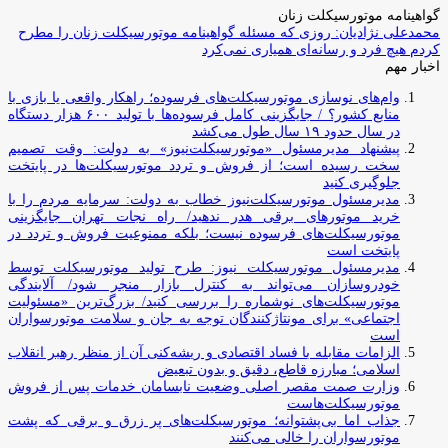
گواهینامه موتورسیکلت زنان
محمدعلی نژادیان: روزی که مسئله گواهینامه موتورسیکلت زنان را مطرح
کردم هیچ فرد و رسانه‌ای همیاری نمی‌کرد
اخبار مهم
وام‌های نوسازی موتورسیکلت‌های فرسوده؛ راهکار واقعی یا بازی با
منابع کشور؟ / جایگزینی کامل فرسوده‌ها با تولید ۶۰۰ هزار دستگاه
در سال حدود ۱۹ سال طول می‌کشد
پیشنهاد مدیرمسئول «موتورسیکلت‌نیوز» به دولت: وقت تصمیم
سخت رسیده است؛ از فروش و تردد موتورسیکلت‌ها در پایتخت
جلوگیری کنید
مدیرمسئول موتورسیکلت‌نیوز خطاب به دولت: سرمایه مردم را با
خرید موتورهای برقی هدر ندهید/ راه نجات تهران جایگزینی
موتورسیکلت‌های فرسوده نیست؛ بلکه ممنوعیت فروش و تردد در
پایتخت است
مدیرمسئول موتورسیکلت نیوز: طرح تولید موتورسیکلت توسط
خودروسازان می‌تواند به کنترل بازار منجر شود/ آلایندگی
موتورسیکلت‌های نوشماره را بررسی کنید/ بزرگ‌ترین «مسئولیت
اجتماعی» برای مونتاژکنندگان توجه به جان و سلامت موتورسواران
است
الزامات مقابله با فساد اقتصادی و ریشه‌کنی آن از منظر رهبر انقلاب
اسلامی؛ مبارزه قاطع، دقیق و بدون تبعیض
وزارت صمت مقصر اصلی وضعیت نابسامان خدمات پس از فروش
موتورسیکلت‌هاست
جذاب اما بی‌پشتوانه؛ موتورسیکلت‌های پر زرق‌ و برقی که پشت
موتورسواران را خالی می‌کنند