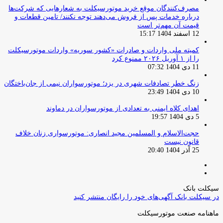
مصرف‌کنندگان موقع خرید موتورسیکلت به شعارهایی که شرکت‌ها
درباره خدمات پس از فروش می‌دهند توجه نکنند/ تامین قطعات و
قیمت آن مهم‌تر است
12 اسفند 1404 15:17
کمیته ملی واردات و صادرات «کشور سوریه» واردات موتورسیکلت
را از ۱ آوریل ۲۰۲۶ ممنوع کرد
11 دی 1404 07:32
زنگ خطر تصادفات شهری در یزد؛ موتورسواران نیمی از جان‌باختگان
10 دی 1404 23:49
اهدای کلاه ایمنی به تعدادی از موتورسواران در دماوند
5 دی 1404 19:57
حجت‌الاسلام و المسلمین مجید انصاری: موتورسواری زنان خلاف
قانون نیست
25 آذر 1404 20:40
صفحه
صفحه
قبلی
بعدی
سیکلت بانک
در سیکلت بانک آگهی‌های خود را رایگان منتشر کنید
ماهنامه صنعت موتورسیکلت