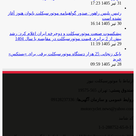
31 تیر 1405 17:23
رئیس پلیس راهور: صدور گواهینامه موتورسیکلت بانوان هنوز آغاز
نشده است
30 تیر 1405 16:14
پیشکسوت صنعت موتورسیکلت و دوچرخه ایران اعلام کرد: رشد
بیش از 2 برابری قیمت موتورسیکلت در مقایسه با سال 1404
29 تیر 1405 11:19
بابک زنجانی 25 هزار دستگاه موتورسیکلت برقی برای «پستکس»
خرید
28 تیر 1405 09:59
ارتباط با موتورسیکلت نیوز
صندوق پستی:
تهران 565-19575
روایط عمومی و سازمان آگهی‌ها:
09128237336
motorcyclet.news@yahoo.com
کد شامد
1-1-288752-65-0-11
All Rights Reserved, © Copyright 2021 | نشر مطالب با ذکر نام پایگاه خبری موتورسیکلت نیوز