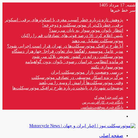
شنبه, 17 مرداد 1405
سر خط خبرها
پژوهش تازه درباره خطر آسیب مغزی با اسکوترهای برقی: اسکوتر
برقی، خطرناک‌تر از موتورسیکلت و دوچرخه!
انتظار بانوان موتورسوار به پایان می‌رسد؟
پلیس اعلام کرد: 56 درصد فوتی‌های تصادفات قم را راکبان
موتورسیکلت تشکیل می‌دهند
آیا طرح ترافیک موتورسیکلت‌ها در تهران قرار است اجرایی شود؟
مدیر عامل موسسه راهگشا بنیاد تعاون فراجا: چهارهزار دستگاه
موتورسیکلت روزانه در کشور تعویض پلاک می شود
فرمانده انتظامی خراسان رضوی: بانوان بدون گواهینامه
موتورسواری نکنند
بررسی وضعیت بازار موتورسیکلت ایران
مرگ برنده اسکار موسیقی در تصادف موتورسیکلت
وقتی موتورسیکلت‌ها آرامش ارومیه را می‌بلعند
توضیحات شهرداری پایتخت درباره طرح ترافیک موتورسیکلت‌ها
شرکت چترا محرک
پایگاه خبری کارآفرینی‌پرس
پایگاه خبری موفقیت‌شناسی
منو
صفحه اصلی