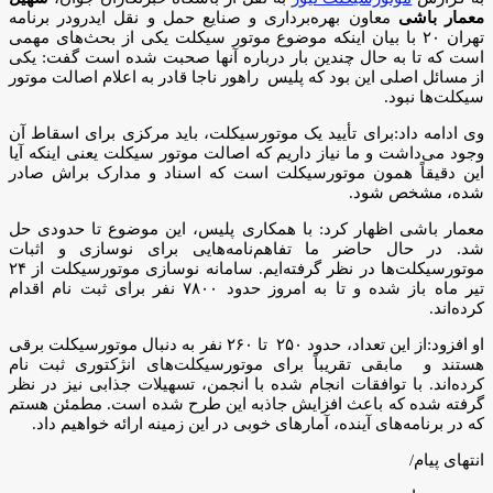
معمار باشی
معاون بهره‌برداری و صنایع حمل و نقل ایدرودر برنامه
تهران ۲۰ با بیان اینکه موضوع موتور سیکلت یکی از بحث‌های مهمی
است که تا به حال چندین بار درباره آنها صحبت شده است گفت: یکی
از مسائل اصلی این بود که پلیس راهور ناجا قادر به اعلام اصالت موتور
سیکلت‌ها نبود.
وی ادامه داد:برای تأیید یک موتورسیکلت، باید مرکزی برای اسقاط آن
وجود می‌داشت و ما نیاز داریم که اصالت موتور سیکلت یعنی اینکه آیا
این دقیقاً همون موتورسیکلت است که اسناد و مدارک براش صادر
شده، مشخص شود.
معمار باشی اظهار کرد: با همکاری پلیس، این موضوع تا حدودی حل
شد. در حال حاضر ما تفاهم‌نامه‌هایی برای نوسازی و اثبات
موتورسیکلت‌ها در نظر گرفته‌ایم. سامانه نوسازی موتورسیکلت از ۲۴
تیر ماه باز شده و تا به امروز حدود ۷۸۰۰ نفر برای ثبت نام اقدام
کرده‌اند.
او افزود:از این تعداد، حدود ۲۵۰ تا ۲۶۰ نفر به دنبال موتورسیکلت برقی
هستند و مابقی تقریباً برای موتورسیکلت‌های انژکتوری ثبت نام
کرده‌اند. با توافقات انجام شده با انجمن، تسهیلات جذابی نیز در نظر
گرفته شده که باعث افزایش جاذبه این طرح شده است. مطمئن هستم
که در برنامه‌های آینده، آمار‌های خوبی در این زمینه ارائه خواهیم داد.
انتهای پیام/