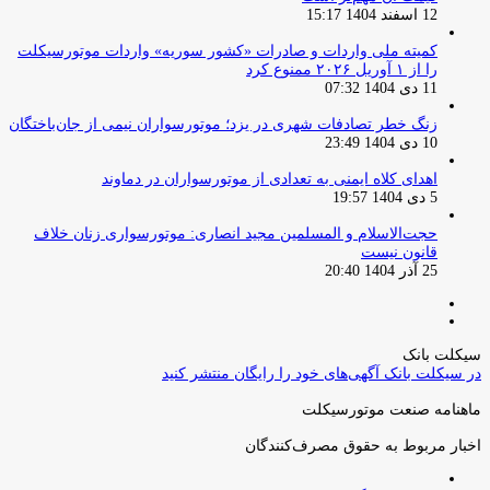
12 اسفند 1404 15:17
کمیته ملی واردات و صادرات «کشور سوریه» واردات موتورسیکلت
را از ۱ آوریل ۲۰۲۶ ممنوع کرد
11 دی 1404 07:32
زنگ خطر تصادفات شهری در یزد؛ موتورسواران نیمی از جان‌باختگان
10 دی 1404 23:49
اهدای کلاه ایمنی به تعدادی از موتورسواران در دماوند
5 دی 1404 19:57
حجت‌الاسلام و المسلمین مجید انصاری: موتورسواری زنان خلاف
قانون نیست
25 آذر 1404 20:40
صفحه
صفحه
قبلی
بعدی
سیکلت بانک
در سیکلت بانک آگهی‌های خود را رایگان منتشر کنید
ماهنامه صنعت موتورسیکلت
اخبار مربوط به حقوق مصرف‌کنندگان