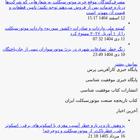
مصرف‌کنندگان موقع خرید موتورسیکلت به شعارهایی که شرکت‌ها
درباره خدمات پس از فروش می‌دهند توجه نکنند/ تامین قطعات و
قیمت آن مهم‌تر است
12 اسفند 1404 15:17
کمیته ملی واردات و صادرات «کشور سوریه» واردات موتورسیکلت
را از ۱ آوریل ۲۰۲۶ ممنوع کرد
11 دی 1404 07:32
زنگ خطر تصادفات شهری در یزد؛ موتورسواران نیمی از جان‌باختگان
10 دی 1404 23:49
نمایش بیشتر
پایگاه خبری کارآفرینی پرس
پایگاه خبری موفقیت شناسی
انتشارات کتاب موفقیت شناسی
کتاب تاریخچه صنعت موتورسیکلت ایران
آخرین اخبار
پژوهش تازه درباره خطر آسیب مغزی با اسکوترهای برقی: اسکوتر
برقی، خطرناک‌تر از موتورسیکلت و دوچرخه!
16 مرداد 1405 21:18