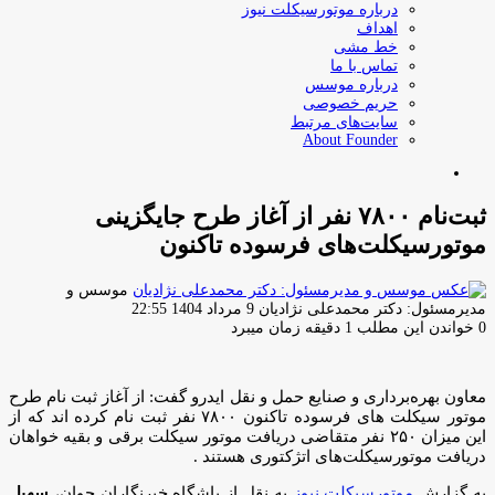
درباره موتورسیکلت نیوز
اهداف
خط مشی
تماس با ما
درباره موسس
حریم خصوصی
سایت‌های مرتبط
About Founder
جستجو
برای
ثبت‌نام ۷۸۰۰ نفر از آغاز طرح جایگزینی
موتورسیکلت‌های فرسوده تاکنون
موسس و
ارسال
مدیرمسئول: دکتر محمدعلی نژادیان
9 مرداد 1404 22:55
ایمیل
0
خواندن این مطلب 1 دقیقه زمان میبرد
معاون بهره‌برداری و صنایع حمل و نقل ایدرو گفت: از آغاز ثبت نام طرح
موتور سیکلت های فرسوده تاکنون ۷۸۰۰ نفر ثبت نام کرده اند که از
این میزان ۲۵۰ نفر متقاضی دریافت موتور سیکلت برقی و بقیه خواهان
دریافت موتورسیکلت‌های اتژکتوری هستند .
به گزارش
موتورسیکلت نیوز
به نقل از باشگاه خبرنگاران جوان،
سهیل