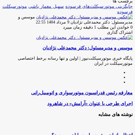
برچسب ها
جایگزینی موتورسیکلت‌های فرسوده
سهیل معمار باشی
موتورسیکلت
فرسوده
موسس و
ارسال
مدیرمسئول: دکتر محمدعلی نژادیان
9 مرداد 1404 22:55
ایمیل
0
خواندن این مطلب 1 دقیقه زمان میبرد
اشتراک گذاری
چاپ
فیس
توئیتر
واتس
تلگرام
لینکدین
اشتراک
(X)
آپ
بوک
گذاری
موسس و مدیرمسئول: دکتر محمدعلی نژادیان
از
طریق
ایمیل
پایگاه خبری موتورسیکلت‌نیوز | اولین و تنها رسانه برخط اختصاصی
موتورسیکلت در ایران
وبسایت
لینکدین
اینستاگرام
معارفه
معارفه رئیس فدراسیون موتورسواری و اتومبیل‌رانی
رئیس
فدراسیون
اجرای
اجرای طرحی با عنوان «آرامش» در شاهرود
موتورسواری
طرحی
و
با
نوشته های مشابه
اتومبیل‌رانی
عنوان
«آرامش»
در
شاهرود