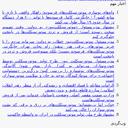
اخبار مهم
وام‌های نوسازی موتورسیکلت‌های فرسوده؛ راهکار واقعی یا بازی با
منابع کشور؟ / جایگزینی کامل فرسوده‌ها با تولید ۶۰۰ هزار دستگاه
در سال حدود ۱۹ سال طول می‌کشد
پیشنهاد مدیرمسئول «موتورسیکلت‌نیوز» به دولت: وقت تصمیم
سخت رسیده است؛ از فروش و تردد موتورسیکلت‌ها در پایتخت
جلوگیری کنید
مدیرمسئول موتورسیکلت‌نیوز خطاب به دولت: سرمایه مردم را با
خرید موتورهای برقی هدر ندهید/ راه نجات تهران جایگزینی
موتورسیکلت‌های فرسوده نیست؛ بلکه ممنوعیت فروش و تردد در
پایتخت است
مدیرمسئول موتورسیکلت نیوز: طرح تولید موتورسیکلت توسط
خودروسازان می‌تواند به کنترل بازار منجر شود/ آلایندگی
موتورسیکلت‌های نوشماره را بررسی کنید/ بزرگ‌ترین «مسئولیت
اجتماعی» برای مونتاژکنندگان توجه به جان و سلامت موتورسواران
است
الزامات مقابله با فساد اقتصادی و ریشه‌کنی آن از منظر رهبر انقلاب
اسلامی؛ مبارزه قاطع، دقیق و بدون تبعیض
وزارت صمت مقصر اصلی وضعیت نابسامان خدمات پس از فروش
موتورسیکلت‌هاست
جذاب اما بی‌پشتوانه؛ موتورسیکلت‌های پر زرق‌ و برقی که پشت
موتورسواران را خالی می‌کنند
پیشنهاد طرح ملی تولید موتورسیکلت در ایران به واسطه حاکمیت
وب‌گردی