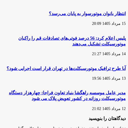
از
موتور
سوی
سیکلت
محیط‌زیست
انتظار بانوان موتورسوار به پایان می‌رسد؟
و
حدود
15 مرداد 1405 20:09
مجاز
ایمنی
توسط
پلیس اعلام کرد: 56 درصد فوتی‌های تصادفات قم را راکبان
وزارت
موتورسیکلت تشکیل می‌دهند
کشور
14 مرداد 1405 21:27
آیا طرح ترافیک موتورسیکلت‌ها در تهران قرار است اجرایی شود؟
13 مرداد 1405 19:56
مدیر عامل موسسه راهگشا بنیاد تعاون فراجا: چهارهزار دستگاه
موتورسیکلت روزانه در کشور تعویض پلاک می شود
12 مرداد 1405 21:02
دیدگاهتان را بنویسید