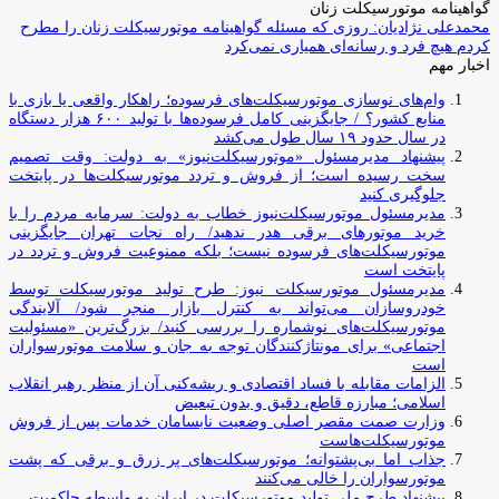
گواهینامه موتورسیکلت زنان
محمدعلی نژادیان: روزی که مسئله گواهینامه موتورسیکلت زنان را مطرح
کردم هیچ فرد و رسانه‌ای همیاری نمی‌کرد
اخبار مهم
وام‌های نوسازی موتورسیکلت‌های فرسوده؛ راهکار واقعی یا بازی با
منابع کشور؟ / جایگزینی کامل فرسوده‌ها با تولید ۶۰۰ هزار دستگاه
در سال حدود ۱۹ سال طول می‌کشد
پیشنهاد مدیرمسئول «موتورسیکلت‌نیوز» به دولت: وقت تصمیم
سخت رسیده است؛ از فروش و تردد موتورسیکلت‌ها در پایتخت
جلوگیری کنید
مدیرمسئول موتورسیکلت‌نیوز خطاب به دولت: سرمایه مردم را با
خرید موتورهای برقی هدر ندهید/ راه نجات تهران جایگزینی
موتورسیکلت‌های فرسوده نیست؛ بلکه ممنوعیت فروش و تردد در
پایتخت است
مدیرمسئول موتورسیکلت نیوز: طرح تولید موتورسیکلت توسط
خودروسازان می‌تواند به کنترل بازار منجر شود/ آلایندگی
موتورسیکلت‌های نوشماره را بررسی کنید/ بزرگ‌ترین «مسئولیت
اجتماعی» برای مونتاژکنندگان توجه به جان و سلامت موتورسواران
است
الزامات مقابله با فساد اقتصادی و ریشه‌کنی آن از منظر رهبر انقلاب
اسلامی؛ مبارزه قاطع، دقیق و بدون تبعیض
وزارت صمت مقصر اصلی وضعیت نابسامان خدمات پس از فروش
موتورسیکلت‌هاست
جذاب اما بی‌پشتوانه؛ موتورسیکلت‌های پر زرق‌ و برقی که پشت
موتورسواران را خالی می‌کنند
پیشنهاد طرح ملی تولید موتورسیکلت در ایران به واسطه حاکمیت