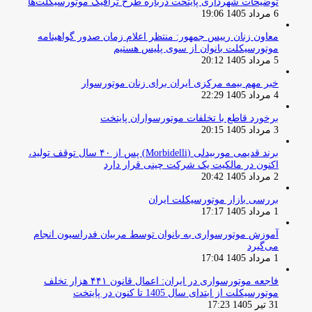
توضیحات شهرداری پایتخت درباره طرح ترافیک موتورسیکلت‌ها
6 مرداد 1405 19:06
معاون زنان رییس جمهور: منتظر اعلام زمان صدور گواهینامه
موتورسیکلت بانوان از سوی پلیس هستیم
5 مرداد 1405 20:12
خبر مهم بیمه مرکزی ایران برای زنان موتورسوار
4 مرداد 1405 22:29
برخورد قاطع با تخلفات موتورسواران پایتخت
3 مرداد 1405 20:15
برند قدیمی موربیدلی (Morbidelli) پس از ۴۰ سال توقف تولید،
اکنون در مالکیت یک شرکت چینی قرار دارد
2 مرداد 1405 20:42
بررسی بازار موتورسیکلت ایران
1 مرداد 1405 17:17
آموزش موتورسواری به بانوان توسط مربیان فدراسیون انجام
می‌گیرد
1 مرداد 1405 17:04
فاجعه موتورسواری در ایران: اعمال قانون ۴۴۱ هزار تخلف
موتورسیکلت از ابتدای سال 1405 تا کنون در پایتخت
31 تیر 1405 17:23