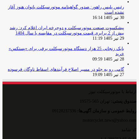
رئیس پلیس راهور: صدور گواهینامه موتورسیکلت بانوان هنوز آغاز
نشده است
30 تیر 1405 16:14
پیشکسوت صنعت موتورسیکلت و دوچرخه ایران اعلام کرد: رشد
بیش از 2 برابری قیمت موتورسیکلت در مقایسه با سال 1404
29 تیر 1405 11:19
بابک زنجانی 25 هزار دستگاه موتورسیکلت برقی برای «پستکس»
خرید
28 تیر 1405 09:59
گامی رو به جلو در مسیر اصلاح فرآیندهای اسقاط ناوگان فرسوده
27 تیر 1405 19:09
ارتباط با موتورسیکلت نیوز
صندوق پستی:
تهران 565-19575
روایط عمومی و سازمان آگهی‌ها:
09128237336
motorcyclet.news@yahoo.com
کد شامد