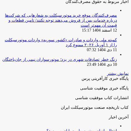
اخبار مربوط به حقوق مصرف‌کنندگان
مصرف‌کنندگان موقع خرید موتورسیکلت به شعارهایی که شرکت‌ها
درباره خدمات پس از فروش می‌دهند توجه نکنند/ تامین قطعات و
قیمت آن مهم‌تر است
12 اسفند 1404 15:17
کمیته ملی واردات و صادرات «کشور سوریه» واردات موتورسیکلت
را از ۱ آوریل ۲۰۲۶ ممنوع کرد
11 دی 1404 07:32
زنگ خطر تصادفات شهری در یزد؛ موتورسواران نیمی از جان‌باختگان
10 دی 1404 23:49
نمایش بیشتر
پایگاه خبری کارآفرینی پرس
پایگاه خبری موفقیت شناسی
انتشارات کتاب موفقیت شناسی
کتاب تاریخچه صنعت موتورسیکلت ایران
آخرین اخبار
انتظار بانوان موتورسوار به پایان می‌رسد؟