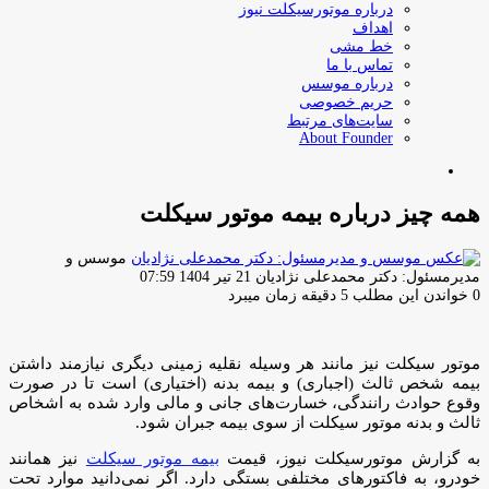
درباره موتورسیکلت نیوز
اهداف
خط مشی
تماس با ما
درباره موسس
حریم خصوصی
سایت‌های مرتبط
About Founder
جستجو
برای
همه چیز درباره بیمه موتور سیکلت
موسس و
ارسال
مدیرمسئول: دکتر محمدعلی نژادیان
21 تیر 1404 07:59
ایمیل
0
خواندن این مطلب 5 دقیقه زمان میبرد
موتور سیکلت نیز مانند هر وسیله نقلیه زمینی دیگری نیازمند داشتن
بیمه شخص ثالث (اجباری) و بیمه بدنه (اختیاری) است تا در صورت
وقوع حوادث رانندگی، خسارت‌های جانی و مالی وارد شده به اشخاص
ثالث و بدنه موتور سیکلت از سوی بیمه جبران شود.
به گزارش موتورسیکلت نیوز، قیمت
بیمه موتور سیکلت
نیز همانند
خودرو، به فاکتورهای مختلفی بستگی دارد. اگر نمی‌دانید موارد تحت