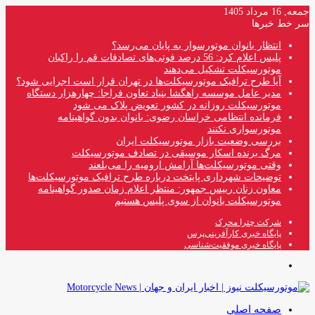
جمعه, 16 مرداد 1405
سر خط خبرها
انتظار بانوان موتورسوار به پایان می‌رسد؟
پلیس اعلام کرد: 56 درصد فوتی‌های تصادفات قم را راکبان
موتورسیکلت تشکیل می‌دهند
آیا طرح ترافیک موتورسیکلت‌ها در تهران قرار است اجرایی شود؟
مدیر عامل موسسه راهگشا بنیاد تعاون فراجا: چهارهزار دستگاه
موتورسیکلت روزانه در کشور تعویض پلاک می شود
فرمانده انتظامی خراسان رضوی: بانوان بدون گواهینامه
موتورسواری نکنند
بررسی وضعیت بازار موتورسیکلت ایران
مرگ برنده اسکار موسیقی در تصادف موتورسیکلت
وقتی موتورسیکلت‌ها آرامش ارومیه را می‌بلعند
توضیحات شهرداری پایتخت درباره طرح ترافیک موتورسیکلت‌ها
معاون زنان رییس جمهور: منتظر اعلام زمان صدور گواهینامه
موتورسیکلت بانوان از سوی پلیس هستیم
شرکت چترا محرک
پایگاه خبری کارآفرینی‌پرس
پایگاه خبری موفقیت‌شناسی
منو
صفحه اصلی