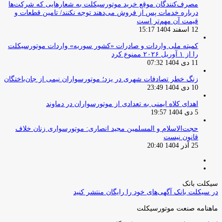
مصرف‌کنندگان موقع خرید موتورسیکلت به شعارهایی که شرکت‌ها
درباره خدمات پس از فروش می‌دهند توجه نکنند/ تامین قطعات و
قیمت آن مهم‌تر است
12 اسفند 1404 15:17
کمیته ملی واردات و صادرات «کشور سوریه» واردات موتورسیکلت
را از ۱ آوریل ۲۰۲۶ ممنوع کرد
11 دی 1404 07:32
زنگ خطر تصادفات شهری در یزد؛ موتورسواران نیمی از جان‌باختگان
10 دی 1404 23:49
اهدای کلاه ایمنی به تعدادی از موتورسواران در دماوند
5 دی 1404 19:57
حجت‌الاسلام و المسلمین مجید انصاری: موتورسواری زنان خلاف
قانون نیست
25 آذر 1404 20:40
صفحه
صفحه
قبلی
بعدی
سیکلت بانک
در سیکلت بانک آگهی‌های خود را رایگان منتشر کنید
ماهنامه صنعت موتورسیکلت