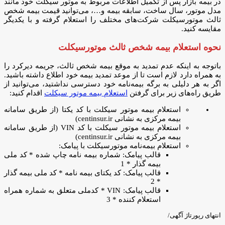
در بیمه بازار پس از تکمیل اطلاعات مربوط به موتور سیکلت خود مانند
مدل موتور، سال ساخت، سابقه بیمه و…، می‌توانید قیمت بیمه شخص
ثالث موتورسیکلت شرکت‌های مختلف را استعلام گرفته و با یکدیگر
مقایسه کنید.
نحوه استعلام بیمه شخص ثالث موتورسیکلت
باتوجه به اینکه عدم تمدید به موقع بیمه شخص ثالث، جریمه دیرکرد را
به همراه دارد لازم است تا از موعد تمدید بیمه خود اطلاع داشته باشید.
اگر به هر دلیلی به برگه بیمه‌نامه خود دسترسی نداشتید، می‌توانید از
طریق راه‌های زیر برای گرفتن
استعلام بیمه موتور سیکلت
اقدام کنید:
استعلام بیمه موتور سیکلت با کد یکتا (از طریق سامانه
بیمه مرکزی به نشانی centinsur.ir)
استعلام بیمه موتور سیکلت با کد VIN (از طریق سامانه
بیمه مرکزی به نشانی centinsur.ir)
استعلام بیمه‌نامه موتورسیکلت با پیامک:
قالب پیامک: شماره بیمه نامه چاپ شده * کد ملی
بیمه گذار * 1
قالب پیامک: کد یکتای بیمه نامه * کد ملی بیمه گذار
* 2
قالب پیامک: VIN * کدملی متعلق به شماره همراه
استعلام کننده * 3
انتهای رپورتاژ آگهی/