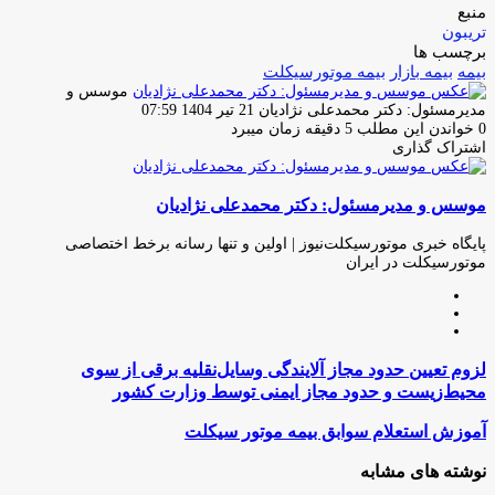
منبع
تریبون
برچسب ها
بیمه
بیمه بازار
بیمه موتورسیکلت
موسس و
ارسال
مدیرمسئول: دکتر محمدعلی نژادیان
21 تیر 1404 07:59
ایمیل
0
خواندن این مطلب 5 دقیقه زمان میبرد
اشتراک گذاری
چاپ
فیس
توئیتر
واتس
تلگرام
لینکدین
اشتراک
(X)
آپ
بوک
گذاری
موسس و مدیرمسئول: دکتر محمدعلی نژادیان
از
طریق
ایمیل
پایگاه خبری موتورسیکلت‌نیوز | اولین و تنها رسانه برخط اختصاصی
موتورسیکلت در ایران
وبسایت
لینکدین
اینستاگرام
لزوم
لزوم تعیین حدود مجاز آلایندگی وسایل‌نقلیه برقی از سوی
تعیین
محیط‌زیست و حدود مجاز ایمنی توسط وزارت کشور
حدود
مجاز
آموزش
آموزش استعلام سوابق بیمه موتور سیکلت
آلایندگی
استعلام
وسایل‌نقلیه
سوابق
نوشته های مشابه
برقی
بیمه