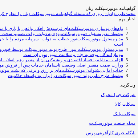
گواهینامه موتورسیکلت زنان
محمدعلی نژادیان: روزی که مسئله گواهینامه موتورسیکلت زنان را مطرح کردم
اخبار مهم
وام‌های نوسازی موتورسیکلت‌های فرسوده؛ راهکار واقعی یا بازی با منابع کشور؟ / جایگزینی کامل فرس
پیشنهاد مدیرمسئول «موتورسیکلت‌نیوز» به دولت: وقت تصمیم سخت رس
مدیرمسئول موتورسیکلت‌نیوز خطاب به دولت: سرمایه مردم را با خری
است
مدیرمسئول موتورسیکلت نیوز: طرح تولید موتورسیکلت توسط خودروسازا
مونتاژکنندگان توجه به جان و سلامت موتورسواران است
الزامات مقابله با فساد اقتصادی و ریشه‌کنی آن از منظر رهبر انقلاب 
وزارت صمت مقصر اصلی وضعیت نابسامان خدمات پس از فروش مو
جذاب اما بی‌پشتوانه؛ موتورسیکلت‌های پر زرق‌ و برقی که پشت موتور
پیشنهاد طرح ملی تولید موتورسیکلت در ایران به واسطه حاکمیت
وب‌گردی
شرکت چترا محرک
سیکلت کالا
سیکلت بانک
مجله صنعت موتورسیکلت
پایگاه خبری کارآفرینی پرس