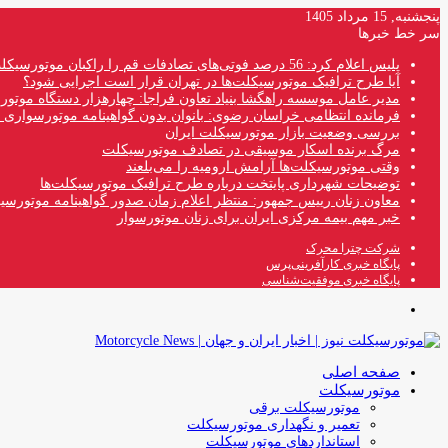
پنجشنبه, 15 مرداد 1405
سر خط خبرها
پلیس اعلام کرد: 56 درصد فوتی‌های تصادفات قم را راکبان موتورسیکلت تشکیل می‌دهند
آیا طرح ترافیک موتورسیکلت‌ها در تهران قرار است اجرایی شود؟
مدیر عامل موسسه راهگشا بنیاد تعاون فراجا: چهارهزار دستگاه موتو
فرمانده انتظامی خراسان رضوی: بانوان بدون گواهینامه موتورسواری ن
بررسی وضعیت بازار موتورسیکلت ایران
مرگ برنده اسکار موسیقی در تصادف موتورسیکلت
وقتی موتورسیکلت‌ها آرامش ارومیه را می‌بلعند
توضیحات شهرداری پایتخت درباره طرح ترافیک موتورسیکلت‌ها
معاون زنان رییس جمهور: منتظر اعلام زمان صدور گواهینامه موتورسی
خبر مهم بیمه مرکزی ایران برای زنان موتورسوار
شرکت چترا محرک
پایگاه خبری کارآفرینی‌پرس
پایگاه خبری موفقیت‌شناسی
منو
صفحه اصلی
موتورسیکلت
موتورسیکلت برقی
تعمیر و نگهداری موتورسیکلت
استانداردهای موتورسیکلت