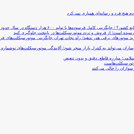
 هیچ فرد و رسانه‌ای همیاری نمی‌کرد
وده‌ها با تولید ۶۰۰ هزار دستگاه در سال حدود ۱۹ سال طول می‌کشد
یده است؛ از فروش و تردد موتورسیکلت‌ها در پایتخت جلوگیری کنید
د موتورهای برقی هدر ندهید/ راه نجات تهران جایگزینی موتورسیکلت‌های ف
ن می‌تواند به کنترل بازار منجر شود/ آلایندگی موتورسیکلت‌های نوشماره 
اسلامی؛ مبارزه قاطع، دقیق و بدون تبعیض
تورسیکلت‌هاست
سواران را خالی می‌کنند