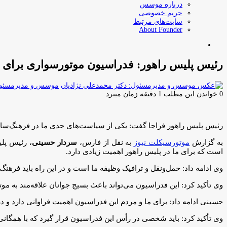
درباره موسس
حریم خصوصی
سایت‌های مرتبط
About Founder
جستجو
برای
رئیس پلیس راهور: فدراسیون موتورسواری برای م
موسس و مدیرمسئول:
0
خواندن این مطلب 1 دقیقه زمان میبرد
رئیس پلیس راهور فراجا گفت: يكی از سیاست‌های جدی ما در فرهنگ‌سازی
به گزارش
موتورسیکلت نیوز
به نقل از فارس،
سردار حسینی
، رئیس پل
است که برای ما در پلیس راهور اهمیت زیادی دارد.
وی ادامه داد: حمل‌ونقل و ترافيک وظيفه ما است و در اين راه باید فرهن
وی تأکید کرد: اين فدراسيون می‌تواند باعث بسيج جوانان علاقه‌مند به مو
حسینی ادامه داد: برای ما و‌ مردم این فدراسیون اهمیت فراوانی دارد و‌ د
وی تأکید کرد: باید شخصی در رأس این فدراسیون قرار گیرد که با همگانی ک