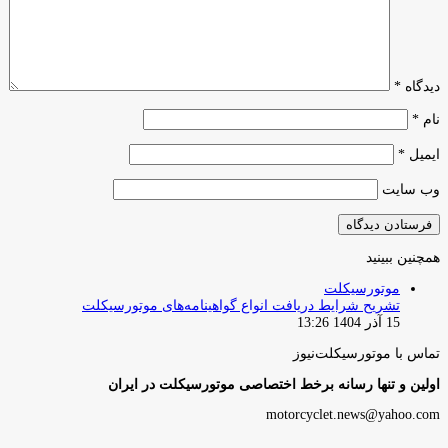
دیدگاه
*
نام
*
ایمیل
*
وب‌ سایت
همچنین ببینید
بستن
موتورسیکلت
تشریح شرایط دریافت انواع گواهینامه‌های موتورسیکلت
15 آذر 1404 13:26
تماس با موتورسیکلت‌نیوز
اولین و تنها رسانه برخط اختصاصی موتورسیکلت در ایران
motorcyclet.news@yahoo.com