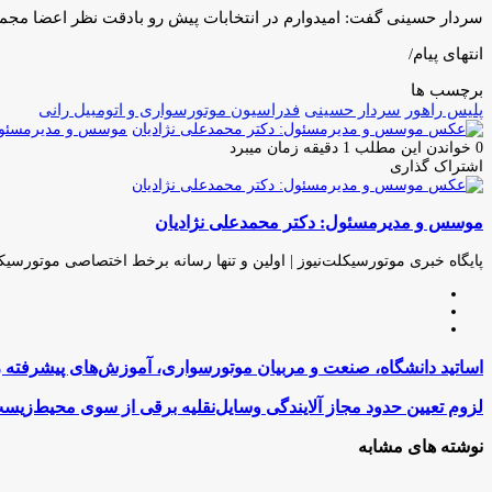
سردار حسینی گفت: اميدوارم در انتخابات پيش رو بادقت نظر اعضا مجمع
انتهای پیام/
برچسب ها
پلیس راهور
سردار حسینی
فدراسيون موتورسوارى و اتومبيل رانى
موسس و مدیرمسئول:
0
خواندن این مطلب 1 دقیقه زمان میبرد
اشتراک گذاری
چاپ
فیس
توئیتر
واتس
تلگرام
لینکدین
اشتراک
(X)
آپ
بوک
گذاری
موسس و مدیرمسئول: دکتر محمدعلی نژادیان
از
طریق
ایمیل
پایگاه خبری موتورسیکلت‌نیوز | اولین و تنها رسانه برخط اختصاصی موتورسیک
وبسایت
لینکدین
اینستاگرام
اساتید
اساتید دانشگاه، صنعت و مربیان موتورسواری، آموزش‌های پیشرفته را 
دانشگاه،
صنعت
لزوم
لزوم تعیین حدود مجاز آلایندگی وسایل‌نقلیه برقی از سوی محیط‌زی
و
تعیین
مربیان
حدود
نوشته های مشابه
موتورسواری،
مجاز
آموزش‌های
آلایندگی