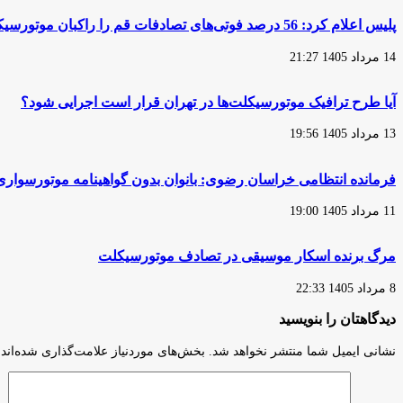
پیشرفته
وسایل‌نقلیه
را
برقی
پلیس اعلام کرد: 56 درصد فوتی‌های تصادفات قم را راکبان موتورسیکلت تشکیل می‌دهند
در
از
سراسر
سوی
14 مرداد 1405 21:27
اروپا
محیط‌زیست
ارتقا
و
می‌دهند
حدود
آیا طرح ترافیک موتورسیکلت‌ها در تهران قرار است اجرایی شود؟
مجاز
ایمنی
13 مرداد 1405 19:56
توسط
وزارت
کشور
فرمانده انتظامی خراسان رضوی: بانوان بدون گواهینامه موتورسواری 
11 مرداد 1405 19:00
مرگ برنده اسکار موسیقی در تصادف موتورسیکلت
8 مرداد 1405 22:33
دیدگاهتان را بنویسید
نشانی ایمیل شما منتشر نخواهد شد.
بخش‌های موردنیاز علامت‌گذاری شده‌اند