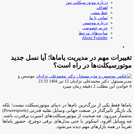
درباره موتورسیکلت نیوز
اهداف
خط مشی
تماس با ما
درباره موسس
حریم خصوصی
سایت‌های مرتبط
About Founder
جستجو
برای
تغییرات مهم در مدیریت یاماها؛ آیا نسل جدید
موتورسیکلت‌ها در راه است؟
موسس و
ارسال
مدیرمسئول: دکتر محمدعلی نژادیان
12 تیر 1404 23:33
ایمیل
0
خواندن این مطلب 2 دقیقه زمان میبرد
یاماها فقط یکی از بزرگ‌ترین نام‌ها در دنیای موتورسیکلت نیست؛ بلکه
یک بازیگر تأثیرگذار در صنعت جهانی وسایل نقلیه قدرتی (Powersports)
به‌شمار می‌رود. چه صحبت از موتورسیکلت‌های اسپرت پرقدرت باشد،
چه وسایل آفرود، اسکوتر یا حتی مدل‌های برقی دوچرخ، حضور یاماها
تقریباً در همه بازارهای مهم دیده می‌شود.