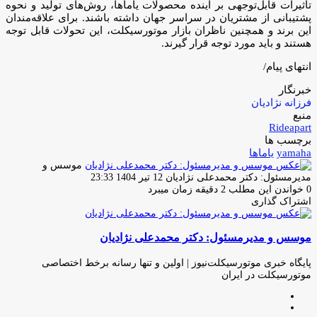
تأثیرات قابل‌توجهی بر آینده محصولات یاماها، روش‌های تولید و نحوه
پشتیبانی از مشتریان در سراسر جهان داشته باشند. برای علاقه‌مندان
این برند و همچنین ناظران بازار موتورسیکلت، این تحولات قابل توجه
هستند و باید مورد توجه قرار گیرند.
انتهای پیام/
خبرنگار
فرزانه نژادیان
منبع
Rideapart
برچسب ها
yamaha
یاماها
موسس و
ارسال
مدیرمسئول: دکتر محمدعلی نژادیان
12 تیر 1404 23:33
ایمیل
0
خواندن این مطلب 2 دقیقه زمان میبرد
اشتراک گذاری
چاپ
فیس
توئیتر
واتس
تلگرام
لینکدین
اشتراک
(X)
آپ
بوک
گذاری
موسس و مدیرمسئول: دکتر محمدعلی نژادیان
از
طریق
ایمیل
پایگاه خبری موتورسیکلت‌نیوز | اولین و تنها رسانه برخط اختصاصی
موتورسیکلت در ایران
وبسایت
لینکدین