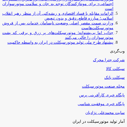
اجتماعی» برای مونتاژکنندگان توجه به جان و سلامت موتورسواران
است
الزامات مقابله با فساد اقتصادی و ریشه‌کنی آن از منظر رهبر انقلاب
اسلامی؛ مبارزه قاطع، دقیق و بدون تبعیض
وزارت صمت مقصر اصلی وضعیت نابسامان خدمات پس از فروش
موتورسیکلت‌هاست
جذاب اما بی‌پشتوانه؛ موتورسیکلت‌های پر زرق‌ و برقی که پشت
موتورسواران را خالی می‌کنند
پیشنهاد طرح ملی تولید موتورسیکلت در ایران به واسطه حاکمیت
وب‌گردی
شرکت چترا محرک
سیکلت کالا
سیکلت بانک
مجله صنعت موتورسیکلت
پایگاه خبری کارآفرینی پرس
پایگاه خبری موفقیت شناسی
سایت محمدعلی نژادیان
آمار تولید موتورسیکلت در ایران