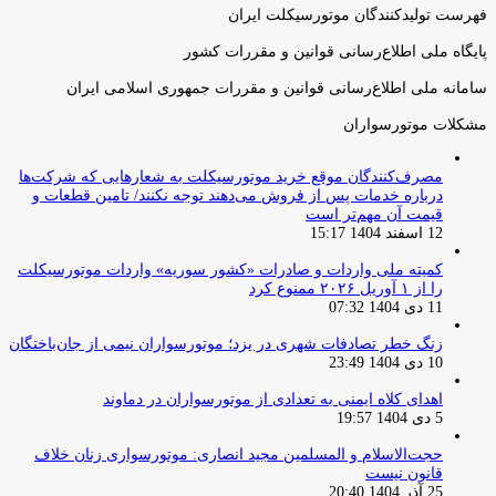
فهرست تولیدکنندگان موتورسیکلت ایران
پایگاه ملی اطلاع‌رسانی قوانین و مقررات کشور
سامانه ملی اطلاع‌رسانی قوانین و مقررات جمهوری اسلامی ایران
مشکلات موتورسواران
مصرف‌کنندگان موقع خرید موتورسیکلت به شعارهایی که شرکت‌ها
درباره خدمات پس از فروش می‌دهند توجه نکنند/ تامین قطعات و
قیمت آن مهم‌تر است
12 اسفند 1404 15:17
کمیته ملی واردات و صادرات «کشور سوریه» واردات موتورسیکلت
را از ۱ آوریل ۲۰۲۶ ممنوع کرد
11 دی 1404 07:32
زنگ خطر تصادفات شهری در یزد؛ موتورسواران نیمی از جان‌باختگان
10 دی 1404 23:49
اهدای کلاه ایمنی به تعدادی از موتورسواران در دماوند
5 دی 1404 19:57
حجت‌الاسلام و المسلمین مجید انصاری: موتورسواری زنان خلاف
قانون نیست
25 آذر 1404 20:40