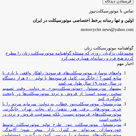
تماس با موتورسیکلت‌نیوز
اولین و تنها رسانه برخط اختصاصی موتورسیکلت در ایران
motorcyclet.news@yahoo.com
گواهینامه موتورسیکلت زنان
محمدعلی نژادیان: روزی که مسئله گواهینامه موتورسیکلت زنان را مطرح
کردم هیچ فرد و رسانه‌ای همیاری نمی‌کرد
اخبار مهم
وام‌های نوسازی موتورسیکلت‌های فرسوده؛ راهکار واقعی یا بازی با
منابع کشور؟ / جایگزینی کامل فرسوده‌ها با تولید ۶۰۰ هزار دستگاه
در سال حدود ۱۹ سال طول می‌کشد
پیشنهاد مدیرمسئول «موتورسیکلت‌نیوز» به دولت: وقت تصمیم
سخت رسیده است؛ از فروش و تردد موتورسیکلت‌ها در پایتخت
جلوگیری کنید
مدیرمسئول موتورسیکلت‌نیوز خطاب به دولت: سرمایه مردم را با
خرید موتورهای برقی هدر ندهید/ راه نجات تهران جایگزینی
موتورسیکلت‌های فرسوده نیست؛ بلکه ممنوعیت فروش و تردد در
پایتخت است
مدیرمسئول موتورسیکلت نیوز: طرح تولید موتورسیکلت توسط
خودروسازان می‌تواند به کنترل بازار منجر شود/ آلایندگی
موتورسیکلت‌های نوشماره را بررسی کنید/ بزرگ‌ترین «مسئولیت