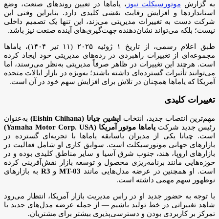
به گزارش
موتورسیکلت نیوز
، یاماها در تعیین روندهای صنعت، وضع
استانداردها و افزایش رقابت نقشی کلیدی دارد. بنابراین وقتی این
شرکت دست به تغییرات مدیریتی می‌زند، این تنها یک تصمیم داخلی
نیست؛ بلکه می‌تواند نشان‌دهنده جهت‌گیری‌های آینده صنعت نیز باشد.
طبق اعلام رسمی، از تاریخ ۱ ژوئیه ۲۰۲۵ (۱۱ تیر ۱۴۰۴)، یاماها
مجموعه‌ای از تغییرات راهبردی در رده‌های مدیریتی خود ایجاد کرده
است. هرچند این تغییرات در ظاهر صرفاً مدیریتی به‌نظر می‌رسند، اما
می‌توانند تأثیرات گسترده‌ای داشته باشند؛ به‌ویژه در بازار ایالات متحده
آمریکا که یاماها همچنان در تلاش برای افزایش سهم خود در آن است.
تغییرات کلیدی
مهم‌ترین انتصاب جدید، انتخاب
ایشین چیانا (Eishin Chihana)
به‌عنوان
رئیس جدید شرکت
یاماها موتور آمریکا (Yamaha Motor Corp. USA)
است. چیانا یکی از مدیران باسابقه یاماها با تجربه‌ای گسترده در
بازارهای جهانی موتورسیکلت است. سوابق کاری او شامل فعالیت در
بازارهای اروپا، هند، جنوب شرق آسیا و سایر مناطق کلیدی بوده و در
حوزه‌هایی مانند برنامه‌ریزی محصول و توسعه بازار نقش‌آفرینی کرده
است. او همچنین در عرضه مدل‌هایی مانند
MT-03
و
R3
به بازارهای
نوظهور سهم مهمی داشته است.
با توجه به حضور جدید او در راس مدیریت بازار آمریکا، انتظار می‌رود
شاهد تغییراتی در خط تولید باشیم — از جمله عرضه مدل‌های جدید با
تمرکز بر کاربردی بودن و دسترسی‌پذیری بیشتر برای مشتریان.