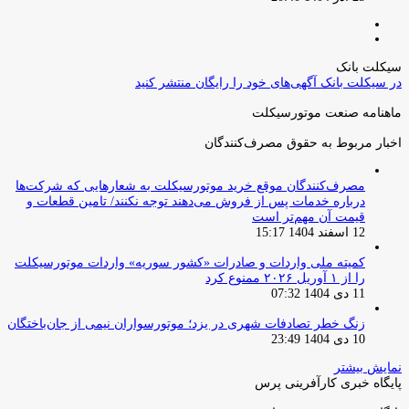
صفحه
صفحه
قبلی
بعدی
سیکلت بانک
در سیکلت بانک آگهی‌های خود را رایگان منتشر کنید
ماهنامه صنعت موتورسیکلت
اخبار مربوط به حقوق مصرف‌کنندگان
مصرف‌کنندگان موقع خرید موتورسیکلت به شعارهایی که شرکت‌ها
درباره خدمات پس از فروش می‌دهند توجه نکنند/ تامین قطعات و
قیمت آن مهم‌تر است
12 اسفند 1404 15:17
کمیته ملی واردات و صادرات «کشور سوریه» واردات موتورسیکلت
را از ۱ آوریل ۲۰۲۶ ممنوع کرد
11 دی 1404 07:32
زنگ خطر تصادفات شهری در یزد؛ موتورسواران نیمی از جان‌باختگان
10 دی 1404 23:49
نمایش بیشتر
پایگاه خبری کارآفرینی پرس