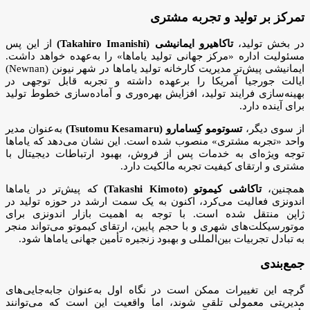
تمرکز بر تولید و تجربه مشتری
در بخش تولید،
تاکاهیرو ایمانیشی (Takahiro Imanishi)
از این پس
مسئولیت اداره «مرکز جهانی تولید یاماها» را به‌عهده خواهد داشت.
ایمانیشی پیش‌تر مدیریت کارخانه تولید یاماها در شهر نیونن (Newnan)
ایالت جورجیا آمریکا را برعهده داشته و تجربه قابل توجهی در
بهینه‌سازی فرایند تولید، افزایش بهره‌وری و آماده‌سازی خطوط تولید
برای آینده دارد.
از سوی دیگر،
تسوتومو کِسامارو (Tsutomu Kesamaru)
به‌عنوان مدیر
واحد «تجربه مشتری» منصوب شده است. این نشان می‌دهد که یاماها
توجه ویژه‌ای به خدمات پس از فروش، بهبود ارتباطات دیجیتال با
مشتری و ارتقای کیفیت تجربه مالکیت دارد.
همچنین،
تاکاشی کیموتو (Takashi Kimoto)
که پیش‌تر در یاماها
اندونزی فعالیت می‌کرد، اکنون به یک سمت ارشد در حوزه تولید در
ژاپن منتقل شده است. با توجه به اهمیت بازار اندونزی برای
موتورسیکلت‌های شهری و با حجم پایین، ارتقای کیموتو می‌تواند منجر
به تبادل تجربیات بین‌المللی و بهبود زنجیره تأمین جهانی یاماها شود.
جمع‌بندی
گرچه این تغییرات ممکن است در نگاه اول به‌عنوان جابه‌جایی‌های
مدیریتی معمولی تلقی شوند، اما واقعیت این است که می‌توانند