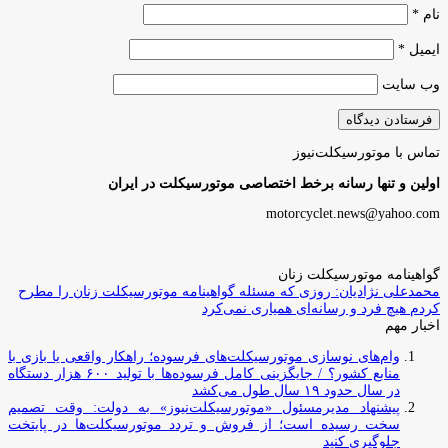
نام
*
ایمیل
*
وب‌ سایت
تماس با موتورسیکلت‌نیوز
اولین و تنها رسانه برخط اختصاصی موتورسیکلت در ایران
motorcyclet.news@yahoo.com
گواهینامه موتورسیکلت زنان
محمدعلی نژادیان: روزی که مسئله گواهینامه موتورسیکلت زنان را مطرح
کردم هیچ فرد و رسانه‌ای همیاری نمی‌کرد
اخبار مهم
وام‌های نوسازی موتورسیکلت‌های فرسوده؛ راهکار واقعی یا بازی با
منابع کشور؟ / جایگزینی کامل فرسوده‌ها با تولید ۶۰۰ هزار دستگاه
در سال حدود ۱۹ سال طول می‌کشد
پیشنهاد مدیرمسئول «موتورسیکلت‌نیوز» به دولت: وقت تصمیم
سخت رسیده است؛ از فروش و تردد موتورسیکلت‌ها در پایتخت
جلوگیری کنید