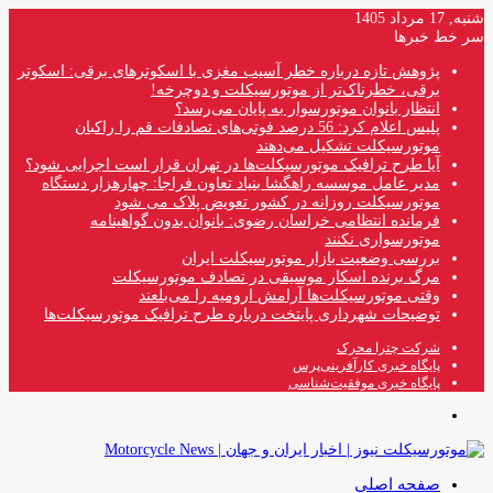
شنبه, 17 مرداد 1405
سر خط خبرها
پژوهش تازه درباره خطر آسیب مغزی با اسکوترهای برقی: اسکوتر
برقی، خطرناک‌تر از موتورسیکلت و دوچرخه!
انتظار بانوان موتورسوار به پایان می‌رسد؟
پلیس اعلام کرد: 56 درصد فوتی‌های تصادفات قم را راکبان
موتورسیکلت تشکیل می‌دهند
آیا طرح ترافیک موتورسیکلت‌ها در تهران قرار است اجرایی شود؟
مدیر عامل موسسه راهگشا بنیاد تعاون فراجا: چهارهزار دستگاه
موتورسیکلت روزانه در کشور تعویض پلاک می شود
فرمانده انتظامی خراسان رضوی: بانوان بدون گواهینامه
موتورسواری نکنند
بررسی وضعیت بازار موتورسیکلت ایران
مرگ برنده اسکار موسیقی در تصادف موتورسیکلت
وقتی موتورسیکلت‌ها آرامش ارومیه را می‌بلعند
توضیحات شهرداری پایتخت درباره طرح ترافیک موتورسیکلت‌ها
شرکت چترا محرک
پایگاه خبری کارآفرینی‌پرس
پایگاه خبری موفقیت‌شناسی
منو
صفحه اصلی