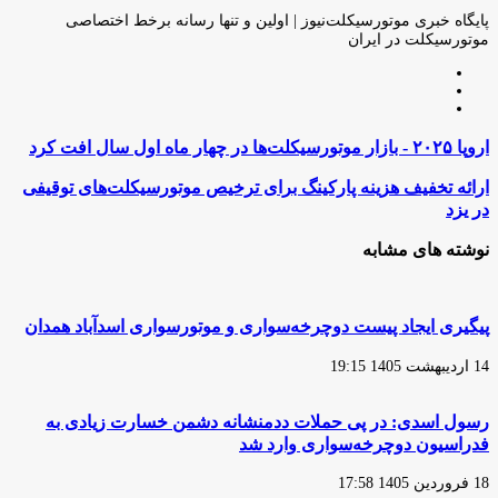
ایمیل
پایگاه خبری موتورسیکلت‌نیوز | اولین و تنها رسانه برخط اختصاصی
موتورسیکلت در ایران
وبسایت
لینکدین
اینستاگرام
اروپا
اروپا ۲۰۲۵ - بازار موتورسیکلت‌ها در چهار ماه اول سال افت کرد
۲۰۲۵
-
ارائه
ارائه تخفیف هزینه پارکینگ برای ترخیص موتورسیکلت‌های توقیفی
بازار
تخفیف
در یزد
موتورسیکلت‌ها
هزینه
در
پارکینگ
نوشته های مشابه
چهار
برای
ماه
ترخیص
اول
موتورسیکلت‌های
سال
توقیفی
پیگیری ایجاد پیست دوچرخه‌سواری و موتورسواری اسدآباد همدان
افت
در
کرد
یزد
14 اردیبهشت 1405 19:15
رسول اسدی: در پی حملات ددمنشانه دشمن خسارت زیادی به
فدراسیون دوچرخه‌سواری وارد شد
18 فروردین 1405 17:58