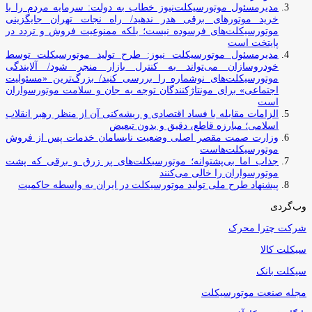
مدیرمسئول موتورسیکلت‌نیوز خطاب به دولت: سرمایه مردم را با
خرید موتورهای برقی هدر ندهید/ راه نجات تهران جایگزینی
موتورسیکلت‌های فرسوده نیست؛ بلکه ممنوعیت فروش و تردد در
پایتخت است
مدیرمسئول موتورسیکلت نیوز: طرح تولید موتورسیکلت توسط
خودروسازان می‌تواند به کنترل بازار منجر شود/ آلایندگی
موتورسیکلت‌های نوشماره را بررسی کنید/ بزرگ‌ترین «مسئولیت
اجتماعی» برای مونتاژکنندگان توجه به جان و سلامت موتورسواران
است
الزامات مقابله با فساد اقتصادی و ریشه‌کنی آن از منظر رهبر انقلاب
اسلامی؛ مبارزه قاطع، دقیق و بدون تبعیض
وزارت صمت مقصر اصلی وضعیت نابسامان خدمات پس از فروش
موتورسیکلت‌هاست
جذاب اما بی‌پشتوانه؛ موتورسیکلت‌های پر زرق‌ و برقی که پشت
موتورسواران را خالی می‌کنند
پیشنهاد طرح ملی تولید موتورسیکلت در ایران به واسطه حاکمیت
وب‌گردی
شرکت چترا محرک
سیکلت کالا
سیکلت بانک
مجله صنعت موتورسیکلت