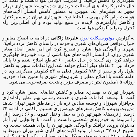
شهرداری را کاهش ترافیک و مدیریت آلودگی هوا دانست و گفت: در
حال حاضر کارخانه‌های آسفالت خریداری شده توسط شهرداری تهران
مجهز به فیلترهای بک هووس به منظور کاهش انتشار آلاینده‌های
هواست و این گام مهمی به لحاظ توجه شهرداری تهران در مسیر کنترل
و کاهش پارامترهای آلاینده در منبع تولید بوده و آن اصلی‌ترین راه
کنترل و تولید آلودگی هوا است.
به گزارش
موتورسیکلت نیوز
،
علیرضا زاکانی
در ادامه به اصلاح معابر و
جبران نواقص شریان‌های شهری و حومه در راستای کاهش تردد ترافیک
شهری و آلودگی هوا اشاره و تصریح کرد: این امر ضمن ایجاد معابر
شهری روان، از انتشار آلاینده‌های هوا ناشی از تردد خودروها جلوگیری
خواهد کرد. وی گفت: در حال حاضر ۶۰ تقاطع اصلاح شده و تا پایان
خرداد نیز ۴۰ تقاطع دیگر افتتاح خواهد شد. این اقدامات منجر به کاهش
طول راه و سفر از ۷۸۳ کیلومتر فعلی به ۵۳ کیلومتر می‌گردد. وی در
ادامه گفت: با اصلاح معابر و شریان‌های شهری با همین تعداد خودرو،
روزانه ۱.۵میلیون لیتر در مصرف بنزین پایتخت صرفه‌جویی می‌شود.
شهردار تهران به بهسازی معابر و کاهش تقاضای سفر اشاره کرد و
گفت با توسعه اقدامات شهری و خدمت رسانی بهتر نظیر راه‌اندازی
نرم‌افزار شهرزاد و توسعه میادین تره بار در مناطق شهر تهران شاهد
مدیریت بهینه و کاهش سفرهای غیرضروری هستیم. زاکانی در ادامه ۳۴
درصد از ترددهای شهر تهران را به حمل و نقل عمومی و ۶۶ درصد از آن
را مربوط به خودروهای شخصی دانست و گفت: با جابجایی این آمار
می‌توان پرونده ترافیک و آلودگی شهر تهران را برای همیشه بست. وی
تشریح کرد: ۳۷ درصد از تولید آلاینده‌های گازی شهر تهران مربوط به
سواری و ۲۱ درصد به موتورسیکلت‌ها مربوط است که با هدف گذاری