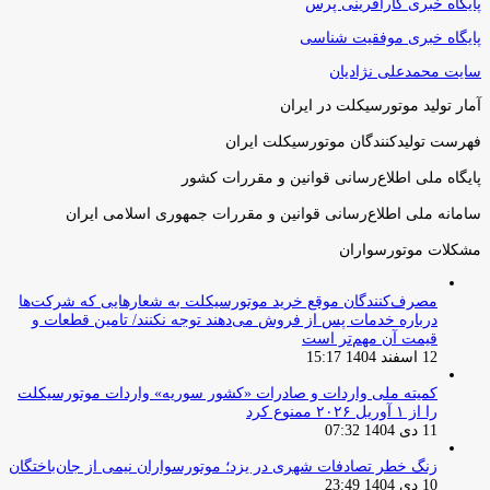
پایگاه خبری کارآفرینی پرس
پایگاه خبری موفقیت شناسی
سایت محمدعلی نژادیان
آمار تولید موتورسیکلت در ایران
فهرست تولیدکنندگان موتورسیکلت ایران
پایگاه ملی اطلاع‌رسانی قوانین و مقررات کشور
سامانه ملی اطلاع‌رسانی قوانین و مقررات جمهوری اسلامی ایران
مشکلات موتورسواران
مصرف‌کنندگان موقع خرید موتورسیکلت به شعارهایی که شرکت‌ها
درباره خدمات پس از فروش می‌دهند توجه نکنند/ تامین قطعات و
قیمت آن مهم‌تر است
12 اسفند 1404 15:17
کمیته ملی واردات و صادرات «کشور سوریه» واردات موتورسیکلت
را از ۱ آوریل ۲۰۲۶ ممنوع کرد
11 دی 1404 07:32
زنگ خطر تصادفات شهری در یزد؛ موتورسواران نیمی از جان‌باختگان
10 دی 1404 23:49