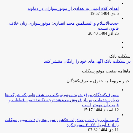
اهدای کلاه ایمنی به تعدادی از موتورسواران در دماوند
5 دی 1404 19:57
حجت‌الاسلام و المسلمین مجید انصاری: موتورسواری زنان خلاف
قانون نیست
25 آذر 1404 20:40
صفحه
صفحه
قبلی
بعدی
سیکلت بانک
در سیکلت بانک آگهی‌های خود را رایگان منتشر کنید
ماهنامه صنعت موتورسیکلت
اخبار مربوط به حقوق مصرف‌کنندگان
مصرف‌کنندگان موقع خرید موتورسیکلت به شعارهایی که شرکت‌ها
درباره خدمات پس از فروش می‌دهند توجه نکنند/ تامین قطعات و
قیمت آن مهم‌تر است
12 اسفند 1404 15:17
کمیته ملی واردات و صادرات «کشور سوریه» واردات موتورسیکلت
را از ۱ آوریل ۲۰۲۶ ممنوع کرد
11 دی 1404 07:32