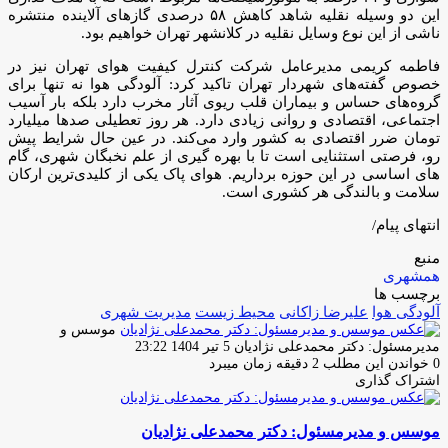
این دو وسیله نقلیه شاهد کاهش ۵۸ درصدی گازهای آلاینده منتشره
ناشی از این نوع وسایل نقلیه در کلانشهر تهران خواهیم بود.
فاطمه کریمی مدیرعامل شرکت کنترل کیفیت هوای تهران نیز در
خصوص گفته‌های شهردار تهران تاکید کرد: آلودگی هوا نه تنها برای
گروه‌های حساس و بیماران قلب ریوی آثار مخرب دارد بلکه بار آسیب
اجتماعی، اقتصادی و روانی زیادی دارد. هر روز تعطیلی صدها میلیارد
تومان ضرر اقتصادی به کشور وارد می‌کند. در عین حال شرایط پیش
رو، فرصتی استثنایی است تا با بهره گیری از علم نخبگان شهری، گام
های اساسی در این حوزه برداریم. هوای پاک یکی از کلیدی‌ترین ارکان
سلامت و بالندگی هر کشوری است.
انتهای پیام/
منبع
همشهری
برچسب ها
آلودگی هوا
علیرضا زاکانی
محیط زیست
مدیریت شهری
موسس و
ارسال
مدیرمسئول: دکتر محمدعلی نژادیان
5 تیر 1404 23:22
ایمیل
0
خواندن این مطلب 2 دقیقه زمان میبرد
اشتراک گذاری
چاپ
فیس
توئیتر
واتس
تلگرام
لینکدین
اشتراک
(X)
آپ
بوک
گذاری
موسس و مدیرمسئول: دکتر محمدعلی نژادیان
از
طریق