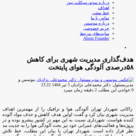
درباره موتورسیکلت نیوز
اهداف
خط مشی
تماس با ما
درباره موسس
حریم خصوصی
سایت‌های مرتبط
About Founder
جستجو
برای
هدف‌گذاری مدیریت شهری برای کاهش
۵۸درصدی آلودگی هوای پایتخت
موسس و
ارسال
مدیرمسئول: دکتر محمدعلی نژادیان
5 تیر 1404 23:22
ایمیل
0
خواندن این مطلب 2 دقیقه زمان میبرد
زاکانی شهردار تهران آلودگی هوا و ترافیک را از مهمترین اهداف
مدیریت شهری بیان کرد و گفت: اولین هدف کاهش و حذف مواد آلوده
کننده هواست. شهرداری نسبت به این مهم در کشور پیشرو بوده و در
پروژه‌ها و فعالیت‌های عمرانی خود نیز بحث آلودگی هوا را به جدیت مد
نظر قرار داده است. شهردار تهران با بیان این مطلب، خط تلاش