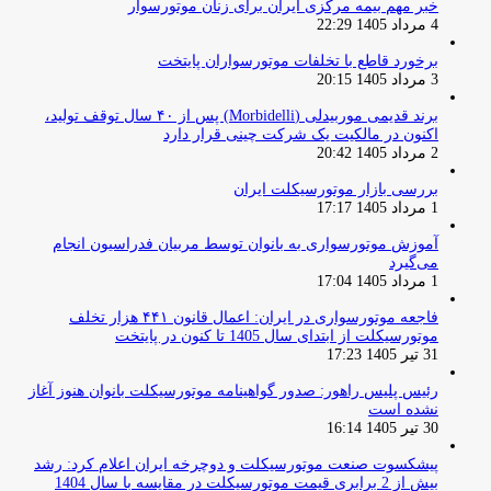
خبر مهم بیمه مرکزی ایران برای زنان موتورسوار
4 مرداد 1405 22:29
برخورد قاطع با تخلفات موتورسواران پایتخت
3 مرداد 1405 20:15
برند قدیمی موربیدلی (Morbidelli) پس از ۴۰ سال توقف تولید،
اکنون در مالکیت یک شرکت چینی قرار دارد
2 مرداد 1405 20:42
بررسی بازار موتورسیکلت ایران
1 مرداد 1405 17:17
آموزش موتورسواری به بانوان توسط مربیان فدراسیون انجام
می‌گیرد
1 مرداد 1405 17:04
فاجعه موتورسواری در ایران: اعمال قانون ۴۴۱ هزار تخلف
موتورسیکلت از ابتدای سال 1405 تا کنون در پایتخت
31 تیر 1405 17:23
رئیس پلیس راهور: صدور گواهینامه موتورسیکلت بانوان هنوز آغاز
نشده است
30 تیر 1405 16:14
پیشکسوت صنعت موتورسیکلت و دوچرخه ایران اعلام کرد: رشد
بیش از 2 برابری قیمت موتورسیکلت در مقایسه با سال 1404