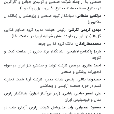
صنعتی بنا از جمله شرکت صنعتی و تولیدی جهانرو و کارآفرین
در صنایع مختلف مانند صنایع غذایی، انرژی پاک و…)
مرتضی سلطانی:
بنیانگذار گروه صنعتی و پژوهشی زر (مالک زر
ماکارون)
مهدی کریمی تفرشی:
رئیس هیئت مدیره گروه صنایع غذایی
گل‌ها (تنها ایرانی دارنده نشان شوالیه اروپا در صنعت غذا)
محمدعطارزادگان:
مالک گروه غذایی جرعه
هرمز پاکدامن لاهیجی:
بنیانگذار برند نادری در صنعت کیک و
کلوچه
احمد غفاری:
موسس شرکت تولید و صنعتی کیز ایران در حوزه
تجهیزات پزشکی و صنعتی
حمیدرضا بنائی:
رئیس هیات مدیره شرکت آریا شیک تجارت
قشم در حوزه صنعت آرایشی و بهداشتی
علی اصغر حاجی بابایی:
(پدر فروآلیاژ ایران) بنیانگذار پارس
متال و فروسیلیس ایران
مسعود صحرایی راد:
مدیرعامل شرکت پارس آزمای طب در
حوزه محصولات مراقبت از پوست و مو