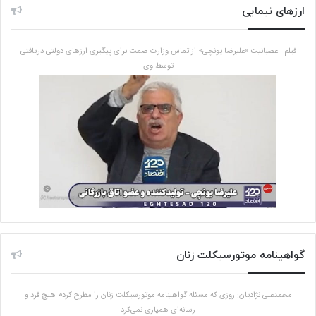
ارزهای نیمایی
فیلم | عصبانیت «علیرضا یونچی» از تماس وزارت صمت برای پیگیری ارزهای دولتی دریافتی
توسط وی
گواهینامه موتورسیکلت زنان
محمدعلی نژادیان: روزی که مسئله گواهینامه موتورسیکلت زنان را مطرح کردم هیچ فرد و
رسانه‌ای همیاری نمی‌کرد