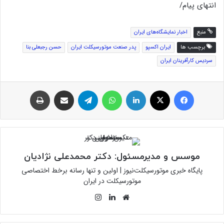
انتهای پیام/
منبع
اخبار نمایشگاه‌های ایران
برچسب ها
ایران اکسپو
پدر صنعت موتورسیکلت ایران
حسن رجبعلی بنا
سردیس کارآفرینان ایران
فیس بوک
توئیتر (X)
لینکدین
واتس آپ
تلگرام
اشتراک گذاری از طریق ایمیل
چاپ
موسس و مدیرمسئول: دکتر محمدعلی نژادیان
پایگاه خبری موتورسیکلت‌نیوز | اولین و تنها رسانه برخط اختصاصی
موتورسیکلت در ایران
وبسایت
لینکدین
اینستاگرام