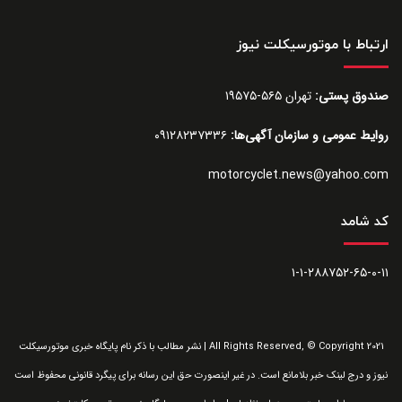
ارتباط با موتورسیکلت نیوز
صندوق پستی:
تهران ۵۶۵-۱۹۵۷۵
روایط عمومی و سازمان آگهی‌ها:
۰۹۱۲۸۲۳۷۳۳۶
motorcyclet.news@yahoo.com
کد شامد
۱-۱-۲۸۸۷۵۲-۶۵-۰-۱۱
All Rights Reserved, © Copyright 2021 | نشر مطالب با ذکر نام پایگاه خبری موتورسیکلت
نیوز و درج لینک خبر بلامانع است. در غیر اینصورت حق این رسانه برای پیگرد قانونی محفوظ است