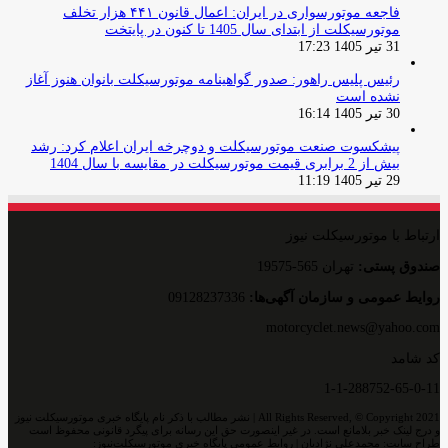
فاجعه موتورسواری در ایران: اعمال قانون ۴۴۱ هزار تخلف
موتورسیکلت از ابتدای سال 1405 تا کنون در پایتخت
31 تیر 1405 17:23
رئیس پلیس راهور: صدور گواهینامه موتورسیکلت بانوان هنوز آغاز
نشده است
30 تیر 1405 16:14
پیشکسوت صنعت موتورسیکلت و دوچرخه ایران اعلام کرد: رشد
بیش از 2 برابری قیمت موتورسیکلت در مقایسه با سال 1404
29 تیر 1405 11:19
ارتباط با موتورسیکلت نیوز
صندوق پستی:
تهران 565-19575
روایط عمومی و سازمان آگهی‌ها:
09128237336
motorcyclet.news@yahoo.com
کد شامد
1-1-288752-65-0-11
All Rights Reserved, © Copyright 2021 | نشر مطالب با ذکر نام پایگاه خبری موتورسیکلت نیوز
و درج لینک خبر بلامانع است. در غیر اینصورت حق این رسانه برای پیگرد قانونی محفوظ است
طراح سایت: محمدعلی نژادیان | روابط عمومی پایگاه خبری موتورسیکلت‌نیوز: