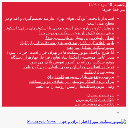
یکشنبه, 18 مرداد 1405
سر خط خبرها
استاندار پایتخت: آلودگی هوای تهران نیازمند تصمیم‌گیری و اقدام در
سطح ملی است
پژوهش تازه درباره خطر آسیب مغزی با اسکوترهای برقی: اسکوتر
برقی، خطرناک‌تر از موتورسیکلت و دوچرخه!
انتظار بانوان موتورسوار به پایان می‌رسد؟
پلیس اعلام کرد: 56 درصد فوتی‌های تصادفات قم را راکبان
موتورسیکلت تشکیل می‌دهند
آیا طرح ترافیک موتورسیکلت‌ها در تهران قرار است اجرایی شود؟
مدیر عامل موسسه راهگشا بنیاد تعاون فراجا: چهارهزار دستگاه
موتورسیکلت روزانه در کشور تعویض پلاک می شود
فرمانده انتظامی خراسان رضوی: بانوان بدون گواهینامه
موتورسواری نکنند
بررسی وضعیت بازار موتورسیکلت ایران
مرگ برنده اسکار موسیقی در تصادف موتورسیکلت
وقتی موتورسیکلت‌ها آرامش ارومیه را می‌بلعند
شرکت چترا محرک
پایگاه خبری کارآفرینی‌پرس
پایگاه خبری موفقیت‌شناسی
منو