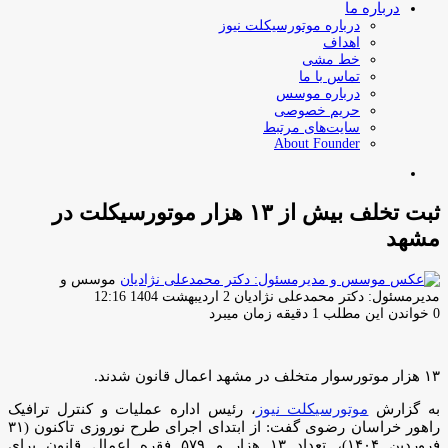
درباره ما
درباره موتورسیکلت نیوز
اهداف
خط مشی
تماس با ما
درباره موسس
حریم خصوصی
سایت‌های مرتبط
About Founder
جستجو
برای
ثبت تخلف بیش از ۱۳ هزار موتورسیکلت در
مشهد
موسس و
ارسال
مدیرمسئول: دکتر محمدعلی نژادیان
2 اردیبهشت 1404 12:16
ایمیل
0
خواندن این مطلب 1 دقیقه زمان میبرد
۱۳ هزار موتورسوار متخلف در مشهد اعمال قانون شدند.
به گزارش
موتورسیکلت نیوز
، رئیس اداره عملیات و کنترل ترافیک
راهور خراسان رضوی گفت: از ابتدای اجرای طرح نوروزی تاکنون (۳۱
فروردین ۱۴۰۴)، تعداد ۱۳ هزار و ۵۷۹ فقره اعمال قانون برای