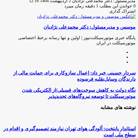
ارسال
مدیرمسئول: دکتر محمدعلی نژادیان
2 اردیبهشت 1404 12:16
ایمیل
0
خواندن این مطلب 1 دقیقه زمان میبرد
اشتراک گذاری
چاپ
فیس
توئیتر
واتس
تلگرام
لینکدین
اشتراک
(X)
آپ
بوک
گذاری
موسس و مدیرمسئول: دکتر محمدعلی نژادیان
از
طریق
ایمیل
پایگاه خبری موتورسیکلت‌نیوز | اولین و تنها رسانه برخط اختصاصی
موتورسیکلت در ایران
وبسایت
لینکدین
اینستاگرام
سردار
سردار حسینی خبر داد: اِعمال سازوکاری برای حمایت مالی از
حسینی
دارندگان وسایل‌نقلیه فرسوده
خبر
داد:
نگاه
نگاه دولت به کاهش سوخت‌های فسیلی/از الکتریکی شدن
اِعمال
دولت
موتورسیکلت تا توسعه نیروگاه‌های تجدیدپذیر
سازوکاری
به
برای
کاهش
نوشته های مشابه
حمایت
سوخت‌های
مالی
فسیلی/
از
از
دارندگان
الکتریکی
استاندار پایتخت: آلودگی هوای تهران نیازمند تصمیم‌گیری و اقدام در
وسایل‌نقلیه
شدن
سطح ملی است
فرسوده
موتورسیکلت