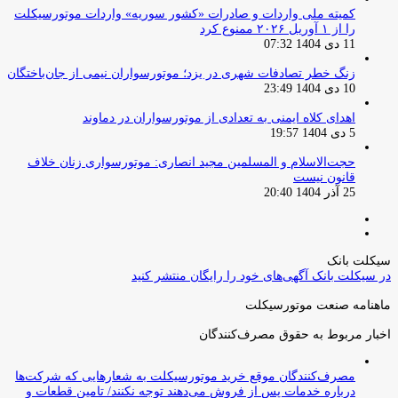
کمیته ملی واردات و صادرات «کشور سوریه» واردات موتورسیکلت
را از ۱ آوریل ۲۰۲۶ ممنوع کرد
11 دی 1404 07:32
زنگ خطر تصادفات شهری در یزد؛ موتورسواران نیمی از جان‌باختگان
10 دی 1404 23:49
اهدای کلاه ایمنی به تعدادی از موتورسواران در دماوند
5 دی 1404 19:57
حجت‌الاسلام و المسلمین مجید انصاری: موتورسواری زنان خلاف
قانون نیست
25 آذر 1404 20:40
صفحه
صفحه
قبلی
بعدی
سیکلت بانک
در سیکلت بانک آگهی‌های خود را رایگان منتشر کنید
ماهنامه صنعت موتورسیکلت
اخبار مربوط به حقوق مصرف‌کنندگان
مصرف‌کنندگان موقع خرید موتورسیکلت به شعارهایی که شرکت‌ها
درباره خدمات پس از فروش می‌دهند توجه نکنند/ تامین قطعات و