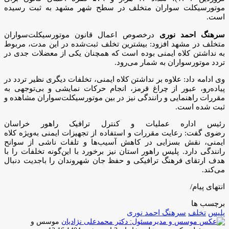
موتورسیکلت‌ سواران متخلف در سطح شهر مشهد به ثبت رسیده
است.
سرهنگ احمد نوری
درخصوص اعمال قانون موتورسیکلت‌سواران
متخلف در مشهد افزود: بیشترین تخلف ثبت‌شده در این مدت، مربوط
به نداشتن کلاه ایمنی بوده است که همچنان یکی از معضلات جدی در
تردد موتورسواران به شمار می‌رود.
وی ادامه داد: علاوه بر نداشتن کلاه ایمنی، تخلفات دیگری نظیر تردد در
پیاده‌رو، عبور از چراغ قرمز، انجام حرکات نمایشی و بی‌توجهی به
مقررات راهنمایی و رانندگی نیز در بین موتورسیکلت‌سواران مشاهده و
ثبت شده است.
رئیس اداره عملیات و کنترل ترافیک راهور خراسان
رضوی گفت: رعایت مقررات و استفاده از تجهیزات ایمنی به‌ویژه کلاه
ایمنی، نقش بسزایی در کاهش آسیب‌ها و تلفات ناشی از سوانح
رانندگی دارد. پلیس راهور استان نیز برخورد با این‌گونه تخلفات را با
هدف ارتقای فرهنگ ترافیکی و حفظ جان شهروندان را باجدیت دنبال
می‌کند.
انتهای پیام/
برچسب ها
پلیس
تخلف
سرهنگ احمد نوری
موسس و