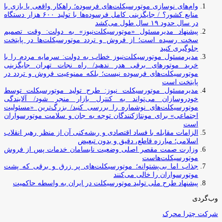
وام‌های نوسازی موتورسیکلت‌های فرسوده؛ راهکار واقعی یا بازی با
منابع کشور؟ / جایگزینی کامل فرسوده‌ها با تولید ۶۰۰ هزار دستگاه
در سال حدود ۱۹ سال طول می‌کشد
پیشنهاد مدیرمسئول «موتورسیکلت‌نیوز» به دولت: وقت تصمیم
سخت رسیده است؛ از فروش و تردد موتورسیکلت‌ها در پایتخت
جلوگیری کنید
مدیرمسئول موتورسیکلت‌نیوز خطاب به دولت: سرمایه مردم را با
خرید موتورهای برقی هدر ندهید/ راه نجات تهران جایگزینی
موتورسیکلت‌های فرسوده نیست؛ بلکه ممنوعیت فروش و تردد در
پایتخت است
مدیرمسئول موتورسیکلت نیوز: طرح تولید موتورسیکلت توسط
خودروسازان می‌تواند به کنترل بازار منجر شود/ آلایندگی
موتورسیکلت‌های نوشماره را بررسی کنید/ بزرگ‌ترین «مسئولیت
اجتماعی» برای مونتاژکنندگان توجه به جان و سلامت موتورسواران
است
الزامات مقابله با فساد اقتصادی و ریشه‌کنی آن از منظر رهبر انقلاب
اسلامی؛ مبارزه قاطع، دقیق و بدون تبعیض
وزارت صمت مقصر اصلی وضعیت نابسامان خدمات پس از فروش
موتورسیکلت‌هاست
جذاب اما بی‌پشتوانه؛ موتورسیکلت‌های پر زرق‌ و برقی که پشت
موتورسواران را خالی می‌کنند
پیشنهاد طرح ملی تولید موتورسیکلت در ایران به واسطه حاکمیت
وب‌گردی
شرکت چترا محرک