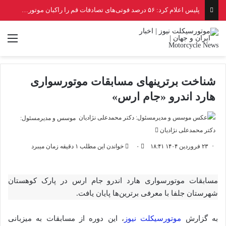
پلیس اعلام کرد: ۵۶ درصد فوتی‌های تصادفات قم را راکبان موتورسیکلت تشکیل می‌دهند
منو
شناخت برترینهای مسابقات موتورسواری
هارد اندرو «جام ارس»
موسس و مدیرمسئول:
ارسال
دکتر محمدعلی نژادیان
ایمیل
۲۳ فروردین ۱۴۰۴ ۱۸:۴۱
۰
خواندن این مطلب ۱ دقیقه زمان میبرد
مسابقات موتورسواری هارد اندرو جام ارس در پارک کوهستان
شهرستان جلفا با معرفی برترین‌ها پایان یافت.
به گزارش
موتورسیکلت نیوز
، این دوره از مسابقات به میزبانی