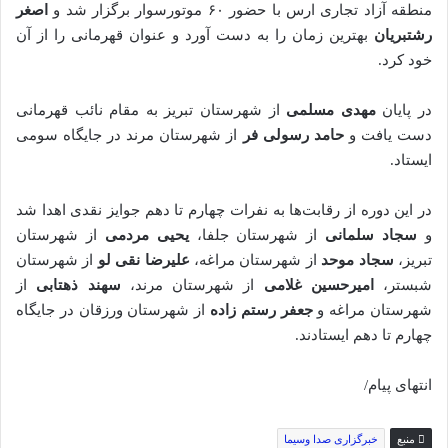
منطقه آزاد تجاری ارس با حضور ۶۰ موتورسوار برگزار شد و
اصغر
رشتبریان
بهترین زمان را به دست آورد و عنوان قهرمانی را از آن
خود کرد.
در پایان
مهدی مسلمی
از شهرستان تبریز به مقام نائب قهرمانی
دست یافت و
حامد رسولی فر
از شهرستان مرند در جایگاه سومی
ایستاد.
در این دوره از رقابت‌ها به نفرات چهارم تا دهم جوایز نقدی اهدا شد
و
سجاد سلمانی
از شهرستان جلفا،
یحیی مردمی
از شهرستان
تبریز،
سجاد موحد
از شهرستان مراغه،
علیرضا نقی لو
از شهرستان
شبستر،
امیرحسین غلامی
از شهرستان مرند،
سهند ذهتابی
از
شهرستان مراغه و
جعفر رستم زاده
از شهرستان ورزقان در جایگاه
چهارم تا دهم ایستادند.
انتهای پیام/
منبع
خبرگزاری صدا وسیما