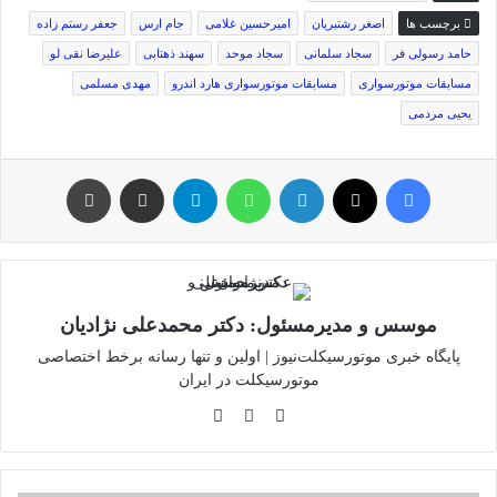
برچسب ها
اصغر رشتبریان
امیرحسین غلامی
جام ارس
جعفر رستم زاده
حامد رسولی فر
سجاد سلمانی
سجاد موحد
سهند ذهتابی
علیرضا نقی لو
مسابقات موتورسواری
مسابقات موتورسواری هارد اندرو
مهدی مسلمی
یحیی مردمی
فیس بوک
توئیتر (X)
لینکدین
واتس آپ
تلگرام
اشتراک گذاری از طریق ایمیل
چاپ
موسس و مدیرمسئول: دکتر محمدعلی نژادیان
پایگاه خبری موتورسیکلت‌نیوز | اولین و تنها رسانه برخط اختصاصی
موتورسیکلت در ایران
وبسایت
لینکدین
اینستاگرام